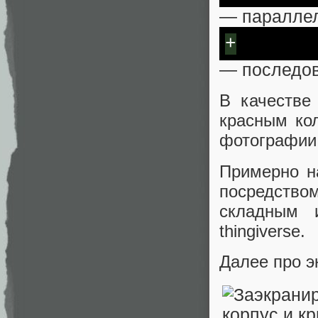
— параллел
+
— последов
В качестве
красным ко
фотографии 
Примерно н
посредств
складным 
thingiverse.
Далее про э