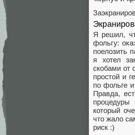
Заэкраниров
Экраниров
Я решил, чт
фольгу: ока
поелозить п
я хотел з
скобами от 
простой и 
по фольге и
Правда, ест
процедуры 
который оч
что жало са
риск :)