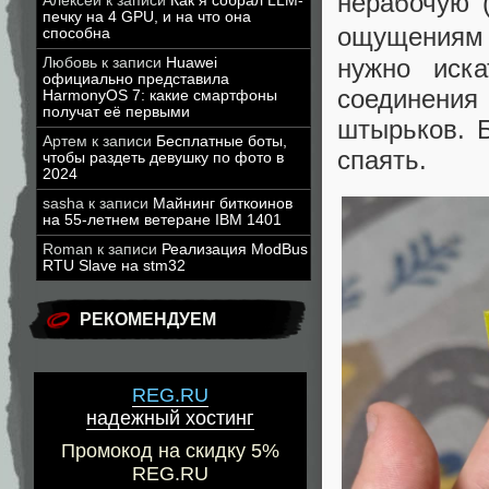
нерабочую 
Алексей
к записи
Как я собрал LLM-
печку на 4 GPU, и на что она
ощущениям 
способна
нужно иск
Любовь
к записи
Huawei
официально представила
соединения
HarmonyOS 7: какие смартфоны
получат её первыми
штырьков. Б
Артем
к записи
Бесплатные боты,
спаять.
чтобы раздеть девушку по фото в
2024
sasha
к записи
Майнинг биткоинов
на 55-летнем ветеране IBM 1401
Roman
к записи
Реализация ModBus
RTU Slave на stm32
РЕКОМЕНДУЕМ
REG.RU
надежный хостинг
Промокод на скидку 5%
REG.RU