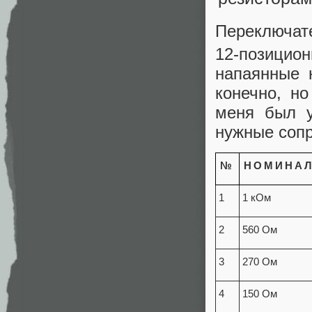
Переключате
12-позицио
напаянные 
конечно, но
меня был у
нужные сопр
№
НОМИНА
1
1 кОм
2
560 Ом
3
270 Ом
4
150 Ом