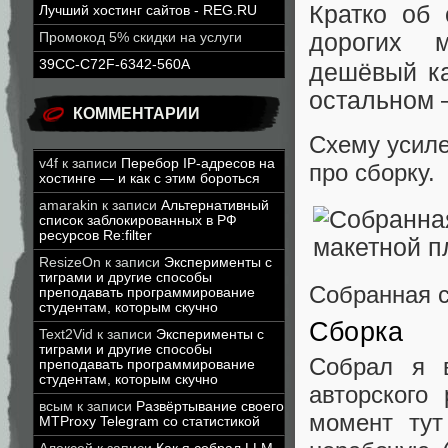
Кратко об
Лучший хостинг сайтов - REG.RU
дорогих м
Промокод 5% скидки на услуги
39CC-C72F-6342-560A
дешёвый к
остальном 
КОММЕНТАРИИ
Схему усиле
v4f
к записи
Перебор IP-адресов на
про сборку.
хостинге — и как с этим бороться
amarakin
к записи
Альтернативный
список заблокированных в РФ
ресурсов Re:filter
ResizeOn
к записи
Эксперименты с
тиграми и другие способы
Собранная с
преподавать программирование
студентам, которым скучно
Сборка
Text2Vid
к записи
Эксперименты с
тиграми и другие способы
Собрал я в
преподавать программирование
студентам, которым скучно
авторского
всым
к записи
Развёртывание своего
момент тут
MTProxy Telegram со статистикой