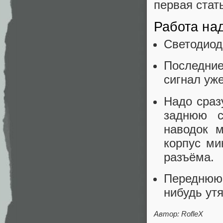
первая стать
Работа на
Светодиод
Последние
сигнал уж
Надо сраз
заднюю с
наводок м
корпус ми
разъёма.
Переднюю 
нибудь ут
Автор:
RofleX