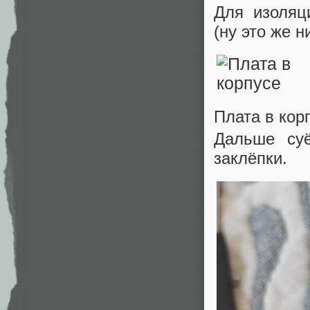
Для изоляц
(ну это же н
Плата в кор
Дальше суё
заклёпки.