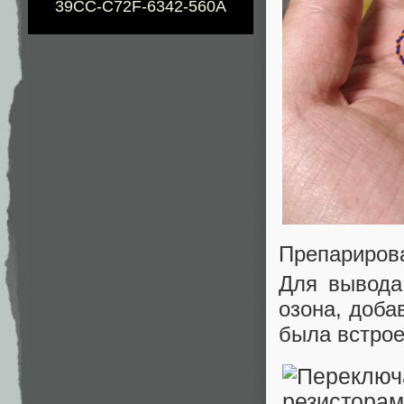
39CC-C72F-6342-560A
Препарирова
Для вывода
озона, доба
была встрое