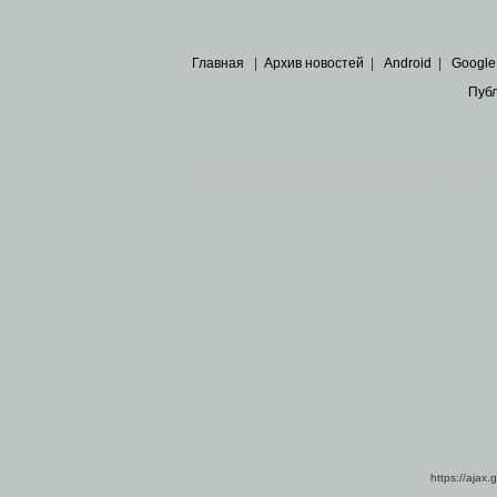
Главная
|
Архив новостей
|
Android
|
Google
Пуб
Все пра
Основными материалами сайта являются
архивные ко
https://ajax.