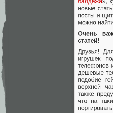
балдежа
‭»,
новые стать
посты и щит
можно найт
Очень важ
статей!
Друзья! Дл
игрушек по
телефонов и
дешевые те
подобие ге
верхней ча
также пред
что на так
портировать