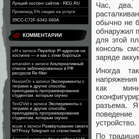
Час, два,
Лучший хостинг сайтов - REG.RU
Промокод 5% скидки на услуги
расталкиван
39CC-C72F-6342-560A
обычно не б
обнаружил п
КОММЕНТАРИИ
для этой пл
консоль см
v4f
к записи
Перебор IP-адресов на
заряде акку
хостинге — и как с этим бороться
amarakin
к записи
Альтернативный
список заблокированных в РФ
Иногда та
ресурсов Re:filter
напряжения
ResizeOn
к записи
Эксперименты с
как мин
тиграми и другие способы
преподавать программирование
сконфигури
студентам, которым скучно
разъема. Я
Text2Vid
к записи
Эксперименты с
тиграми и другие способы
поведение
преподавать программирование
студентам, которым скучно
устройство.
всым
к записи
Развёртывание своего
MTProxy Telegram со статистикой
По традици