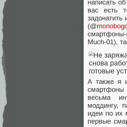
написать об
вас есть 
задонатить 
(@
monobog
смартфоны-к
Much-01), та
А также я 
смартфоны S
весьма ин
моддингу, 
идеи по их 
первые смар