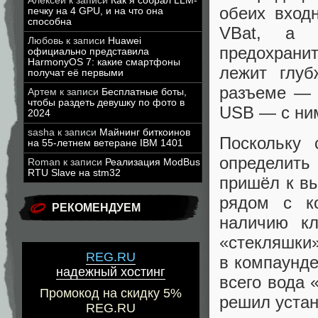
Алексей
к записи
Как я собрал LLM-
обеих вход
печку на 4 GPU, и на что она
способна
VBat, а 
Любовь
к записи
Huawei
предохрани
официально представила
HarmonyOS 7: какие смартфоны
лежит глуб
получат её первыми
разъеме — 
Артем
к записи
Бесплатные боты,
чтобы раздеть девушку по фото в
USB — с ни
2024
sasha
к записи
Майнинг биткоинов
Поскольку 
на 55-летнем ветеране IBM 1401
определить
Roman
к записи
Реализация ModBus
RTU Slave на stm32
пришёл к вы
рядом с ко
РЕКОМЕНДУЕМ
наличию кл
‭«стекляшки
REG.RU
в компаунде
надежный хостинг
всего вода 
Промокод на скидку 5%
решил устан
REG.RU