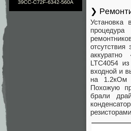
39CC-C72F-6342-560A
❯ Ремонт
Установка 
процедура 
ремонтников
отсутствия 
аккуратно
LTC4054 из
входной и в
на 1.2кОм
Похожую пр
брали дра
конденсат
резисторами