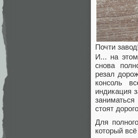
Почти завод
И... на это
снова полн
резал доро
консоль в
индикация з
заниматься
стоят дорого
Для полног
который всё