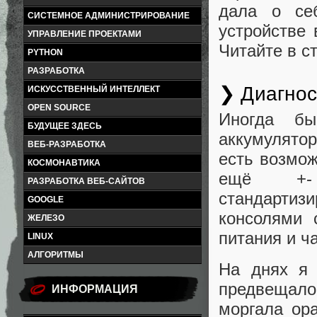
дала о себ
СИСТЕМНОЕ АДМИНИСТРИРОВАНИЕ
устройстве 
УПРАВЛЕНИЕ ПРОЕКТАМИ
Читайте в ст
PYTHON
РАЗРАБОТКА
❯ Диагнос
ИСКУССТВЕННЫЙ ИНТЕЛЛЕКТ
OPEN SOURCE
Иногда бы
БУДУЩЕЕ ЗДЕСЬ
аккумулято
ВЕБ-РАЗРАБОТКА
есть возмож
КОСМОНАВТИКА
ещё +- 
РАЗРАБОТКА ВЕБ-САЙТОВ
стандартизи
GOOGLE
консолями 
ЖЕЛЕЗО
питания и ч
LINUX
АЛГОРИТМЫ
На днях я 
предвещало
ИНФОРМАЦИЯ
моргала ор