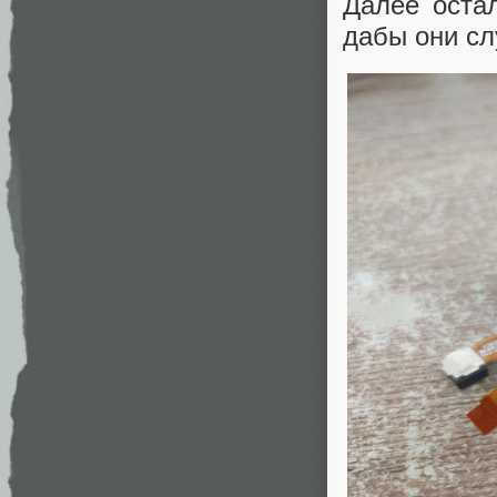
Далее оста
дабы они сл