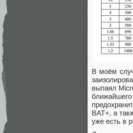
В моём случ
заизолиро
выпаял Micr
ближайшего
предохрани
BAT+, а так
уже есть в 