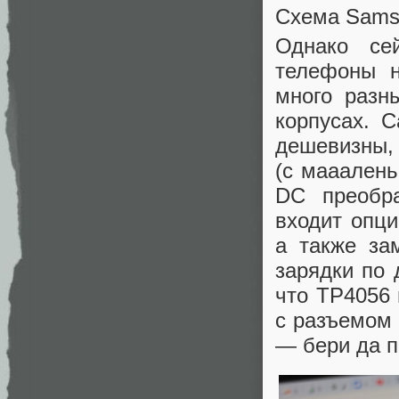
Схема Sams
Однако се
телефоны н
много разн
корпусах. 
дешевизны,
(с мааален
DC преобра
входит опц
а также за
зарядки по 
что TP4056 
с разъемом 
— бери да п