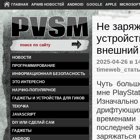
ГЛАВНАЯ
АРХИВ НОВОСТЕЙ
ANDROID
GOOGLE
APPLE
MICROSOF
Не заряж
устройст
внешний 
НОВОСТИ
2025-04-26
в 1
ПРОГРАММИРОВАНИЕ
timeweb_стат
ИНФОРМАЦИОННАЯ БЕЗОПАСНОСТЬ
Чуть больш
ЭТО ИНТЕРЕСНО
НАУЧНО-ПОПУЛЯРНОЕ
мне PlayStat
ГАДЖЕТЫ И УСТРОЙСТВА ДЛЯ ГИКОВ
Изначально
ТЕКУЧКА
дрифтующих
JAVASCRIPT
временами 
DIY ИЛИ СДЕЛАЙ САМ
последней з
ГАДЖЕТЫ
заряжаться 
ANDROID