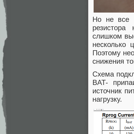
Но не все 
резистора 
слишком выс
несколько 
Поэтому не
снижения то
Схема подкл
BAT- припа
источник п
нагрузку.