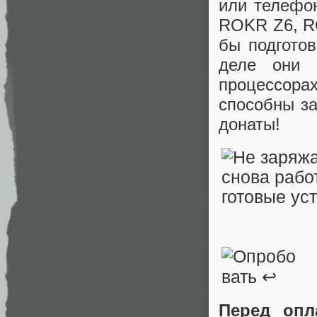
или телефон
ROKR Z6, RO
бы подготов
деле они 
процессора
способны за
донаты!
Перед опл