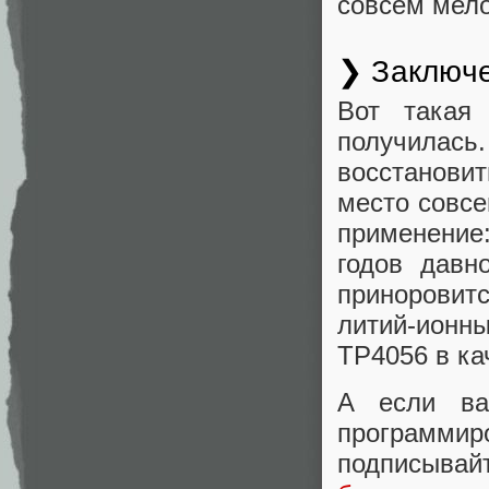
совсем мело
❯ Заключ
Вот такая
получилась
восстановит
место совсе
применение
годов давн
приноровит
литий-ионн
TP4056 в ка
А если ва
программ
подписывай