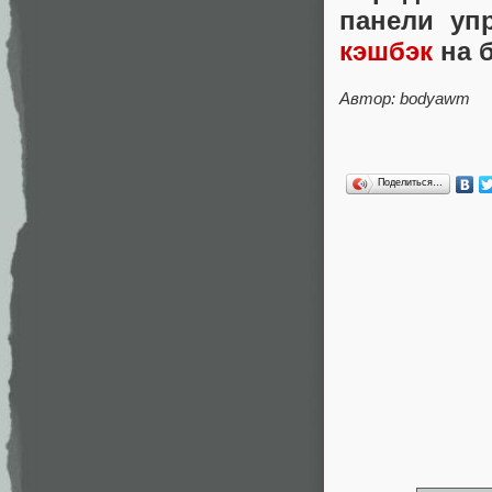
панели уп
кэшбэк
на б
Автор: bodyawm
Поделиться…