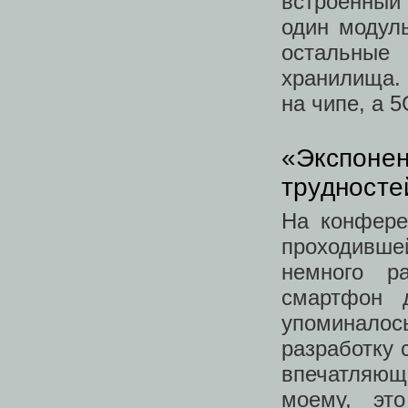
встроенный
один модул
остальны
хранилища. 
на чипе, а 
«Экспонен
трудносте
На конфере
проходившей
немного р
смартфон 
упоминало
разработку 
впечатляю
моему, это