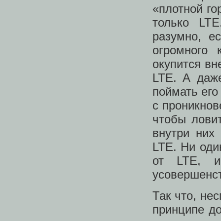
«плотной го
только LT
разумно, е
огромного
окупится вн
LTE. А даж
поймать его
с проникнов
чтобы лови
внутри них 
LTE. Ни оди
от LTE, и
усовершенст
Так что, не
принципе д