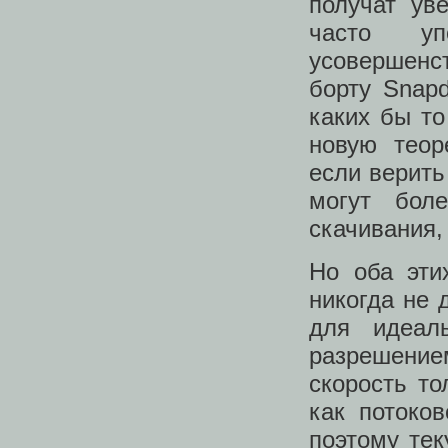
получат ув
часто у
усовершенс
борту Snap
каких бы т
новую теор
если верит
могут бол
скачивания, 
Но оба эти
никогда не 
для идеал
разрешени
скорость то
как потоков
поэтому тек