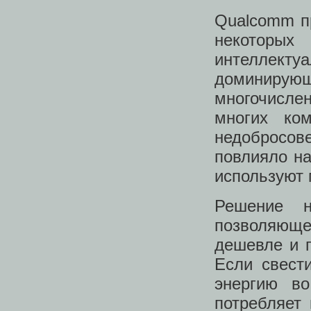
Qualcomm п
некоторых 
интеллект
доминирую
многочисле
многих ко
недобросов
повлияло на
используют
Решение 
позволяюще
дешевле и 
Если свест
энергию в
потребляет