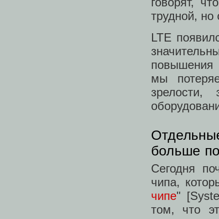
говорят, чт
трудной, но 
LTE появилс
значительн
повышения 
мы потеряе
зрелости,
оборудовани
Отдельные
больше по
Сегодня по
чипа, кото
чипе
" [Sys
том, что э