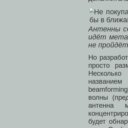
Антенны с
идёт мета
не пройдё
Но разрабо
просто раз
Несколько
название
beamforming
волны (пре
антенна 
концентрир
будет обна