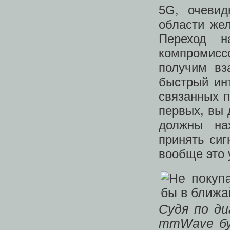
5G, очевид
области же
Переход н
компромисс
получим вз
быстрый инт
связанных 
первых, вы 
должны на
принять сиг
вообще это 
Судя по д
mmWave буд