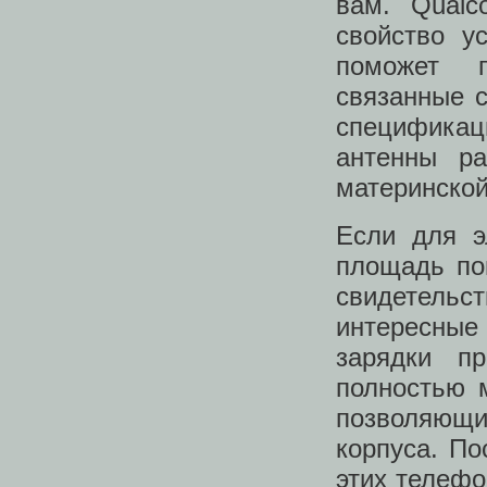
вам. Qualc
свойство у
поможет 
связанные с
спецификаци
антенны ра
материнской
Если для э
площадь по
свидетельс
интересные 
зарядки п
полностью 
позволяющи
корпуса. По
этих телеф