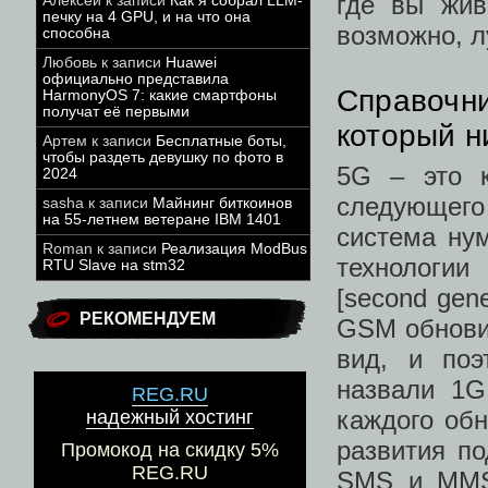
где вы жив
Алексей
к записи
Как я собрал LLM-
печку на 4 GPU, и на что она
возможно, л
способна
Любовь
к записи
Huawei
официально представила
Справочни
HarmonyOS 7: какие смартфоны
получат её первыми
который н
Артем
к записи
Бесплатные боты,
чтобы раздеть девушку по фото в
5G – это к
2024
следующего
sasha
к записи
Майнинг биткоинов
на 55-летнем ветеране IBM 1401
система нум
Roman
к записи
Реализация ModBus
технологии
RTU Slave на stm32
[second gen
РЕКОМЕНДУЕМ
GSM обнови
вид, и поэ
назвали 1G
REG.RU
каждого обн
надежный хостинг
развития п
Промокод на скидку 5%
REG.RU
SMS и MMS,