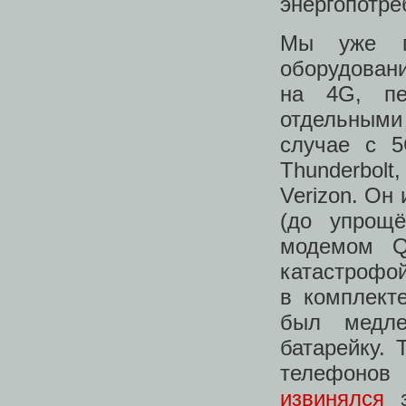
энергопотре
Мы уже п
оборудован
на 4G, пе
отдельными
случае с 
Thunderbol
Verizon. О
(до упрощ
модемом Q
катастрофой
в комплект
был медле
батарейку. 
телефонов
извинялся
з