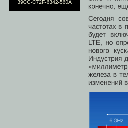
39CC-C72F-6342-560A
конечно, ещ
Сегодня со
частотах в 
будет вклю
LTE, но оп
нового кус
Индустрия д
«миллиметро
железа в те
изменений в