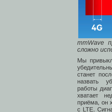
mmWave пр
сложно исп
Мы привыкл
убедительн
станет пос
назвать у
работы диа
хватает не
приёма, он 
с LTE. Сиг