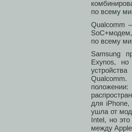
комбиниров
по всему ми
Qualcomm –
SoC+модем,
по всему ми
Samsung пр
Exynos, но
устройств
Qualcomm.
положении:
распростра
для iPhone,
ушла от мод
Intel, но э
между Apple