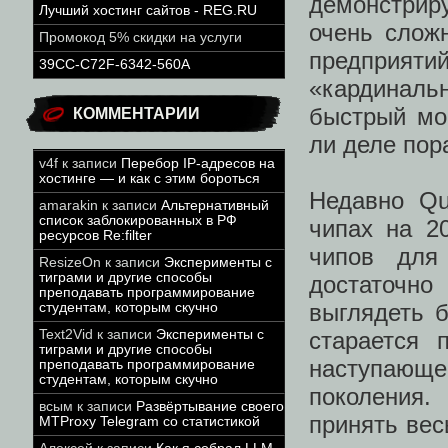
демонстрир
Лучший хостинг сайтов - REG.RU
очень слож
Промокод 5% скидки на услуги
предприят
39CC-C72F-6342-560A
«кардиналь
быстрый мо
КОММЕНТАРИИ
ли деле пор
v4f
к записи
Перебор IP-адресов на
хостинге — и как с этим бороться
Недавно Q
amarakin
к записи
Альтернативный
список заблокированных в РФ
чипах на 2
ресурсов Re:filter
чипов для
ResizeOn
к записи
Эксперименты с
тиграми и другие способы
достаточн
преподавать программирование
выглядеть 
студентам, которым скучно
старается 
Text2Vid
к записи
Эксперименты с
тиграми и другие способы
наступающ
преподавать программирование
студентам, которым скучно
поколения
всым
к записи
Развёртывание своего
принять вес
MTProxy Telegram со статистикой