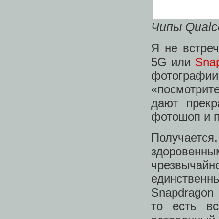
Чипы Qual
Я не встре
5G или
Sna
фотографи
«посмотрите
дают прек
фотошоп и п
Получаетс
здоровенны
чрезвычай
единствен
Snapdragon 
то есть в