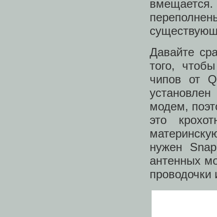
вмещается.
переполн
существующ
Давайте ср
того, чтоб
чипов от Q
установлен
модем, поэт
это крохо
материнскую
нужен Snap
антенных мо
проводочки 