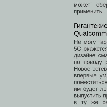
может обе
применить.
Гигантски
Qualcomm
Не могу гар
5G окажется
дизайне см
по поводу 
Новое сетев
впервые ум
поместиться
им будет ле
выпустить п
в ту же се