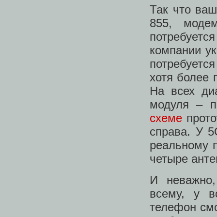
Так что ваш
855, мод
потребует
компании у
потребуетс
хотя более 
На всех ди
модуля – 
схеме
прото
справа. У 5
реальному п
четыре анте
И неважно
всему, у в
телефон смо