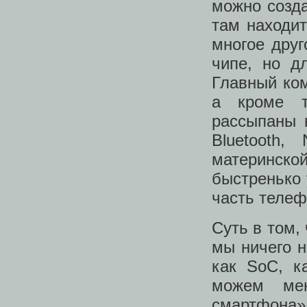
можно созд
там находит
многое друг
чипе, но д
Главный ком
а кроме т
рассыпаны 
Bluetooth
материнской
быстренько 
часть телеф
Суть в том,
мы ничего н
как SoC, к
можем мен
смартфона