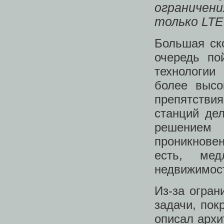
ограничен
только LTE
Большая ск
очередь по
технологии
более высо
препятств
станций де
решением
проникнове
есть, ме
недвижимос
Из-за огран
задачи, по
описал арх