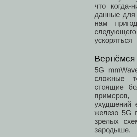
что когда-
данные для
нам приго
следующег
ускоряться 
Вернёмся 
5G mmWave 
сложные т
стоящие бо
примеров,
ухудшений 
железо 5G п
зрелых схе
зародыше,