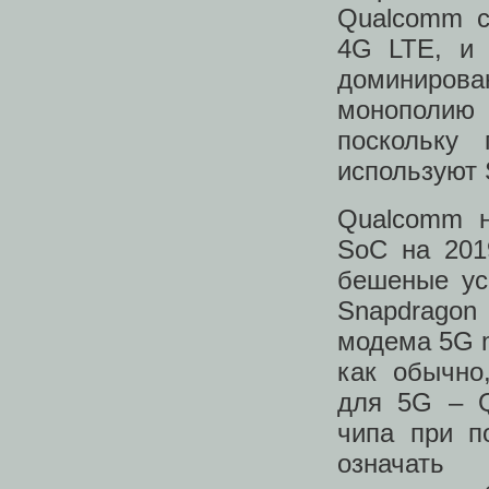
Qualcomm с
4G LTE, и 
доминирова
монополию 
поскольку
используют 
Qualcomm н
SoC на 201
бешеные ус
Snapdragon
модема 5G m
как обычно
для 5G – Q
чипа при п
означать