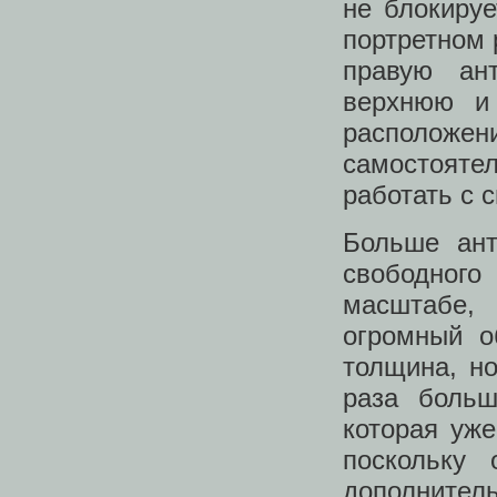
не блокируе
портретном 
правую ан
верхнюю и
расположе
самостоят
работать с 
Больше ант
свободного
масштабе,
огромный о
толщина, но
раза боль
которая уж
поскольку
дополнитель