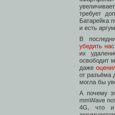
увеличивае
требует до
Батарейка п
и есть аргу
В последн
убедить нас
их удален
освободит м
даже
оцени
от разъёма 
могла бы ув
А почему э
mmWave потр
4G, что и
аккумулятор