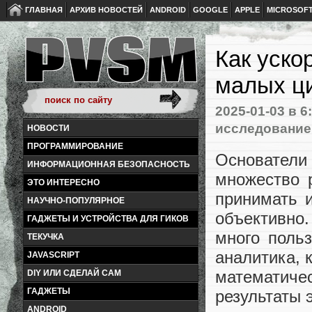
ГЛАВНАЯ
АРХИВ НОВОСТЕЙ
ANDROID
GOOGLE
APPLE
MICROSOF
Как уско
малых ц
2025-01-03
в 6
исследование
НОВОСТИ
ПРОГРАММИРОВАНИЕ
Основател
ИНФОРМАЦИОННАЯ БЕЗОПАСНОСТЬ
множество 
ЭТО ИНТЕРЕСНО
принимать и
НАУЧНО-ПОПУЛЯРНОЕ
объективно.
ГАДЖЕТЫ И УСТРОЙСТВА ДЛЯ ГИКОВ
много польз
ТЕКУЧКА
аналитика, 
JAVASCRIPT
математич
DIY ИЛИ СДЕЛАЙ САМ
ГАДЖЕТЫ
результаты 
ANDROID