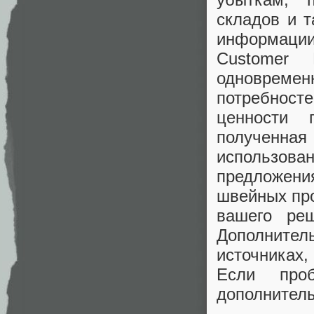
складов и т
информации
Customer 
одновреме
потребносте
ценности п
полученн
использов
предложен
швейных пр
вашего реш
Дополните
источниках
Если про
дополнител