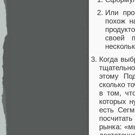
Или про
похож н
продукто
своей п
нескольк
Когда выб
тщательно
этому Под
сколько т
в том, чт
которых н
есть Сегм
посчитать
рынка: «м