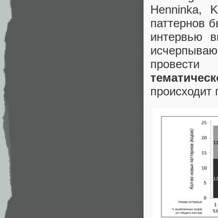
Henninka, 
паттернов б
интервью в
исчерпыва
провести
тематичес
происходит 