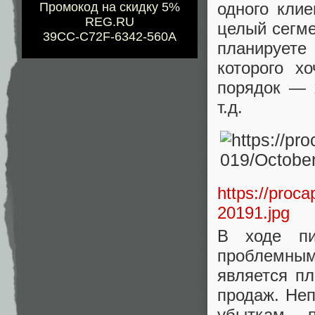
одного кли
Промокод на скидку 5%
REG.RU
целый сегме
39CC-C72F-6342-560A
планируете
которого х
порядок — 
т.д.
https://proca
20191.jpg
В ходе пи
проблемны
является пл
продаж. Неп
убыткам, 