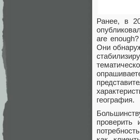
Ранее, в 2
опубликова
are enough? 
Они обнаруж
стабилизир
тематичес
опрашивае
представит
характерис
география.
Большинству
проверить 
потребност
как клиент