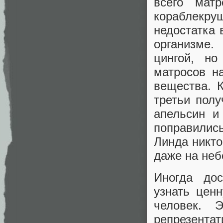
всего мат
кораблекру
недостатка 
организме
цингой, н
матросов н
вещества. К
третьи полу
апельсин и
поправились
Линда никто
даже на не
Иногда дос
узнать цен
человек. 
репрезента