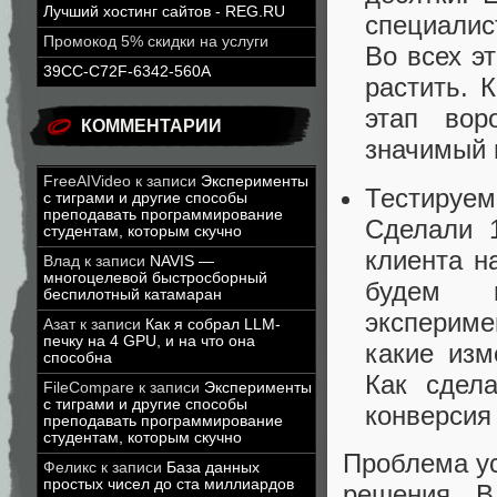
Лучший хостинг сайтов - REG.RU
специалис
Промокод 5% скидки на услуги
Во всех э
39CC-C72F-6342-560A
растить. 
этап вор
КОММЕНТАРИИ
значимый 
FreeAIVideo
к записи
Эксперименты
Тестиру
с тиграми и другие способы
преподавать программирование
Сделали 
студентам, которым скучно
клиента н
Влад
к записи
NAVIS —
многоцелевой быстросборный
будем п
беспилотный катамаран
экспериме
Азат
к записи
Как я собрал LLM-
печку на 4 GPU, и на что она
какие изм
способна
Как сдел
FileCompare
к записи
Эксперименты
с тиграми и другие способы
конверсия
преподавать программирование
студентам, которым скучно
Проблема ус
Феликс
к записи
База данных
простых чисел до ста миллиардов
решения. В