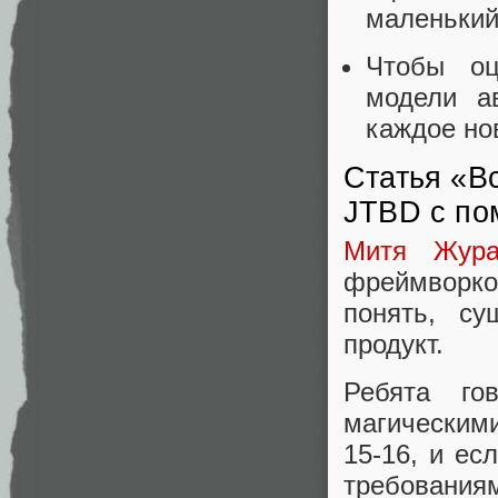
маленький
Чтобы оц
модели ав
каждое но
Статья «В
JTBD с по
Митя Жура
фреймворко
понять, су
продукт.
Ребята го
магическими
15-16, и е
требованиям