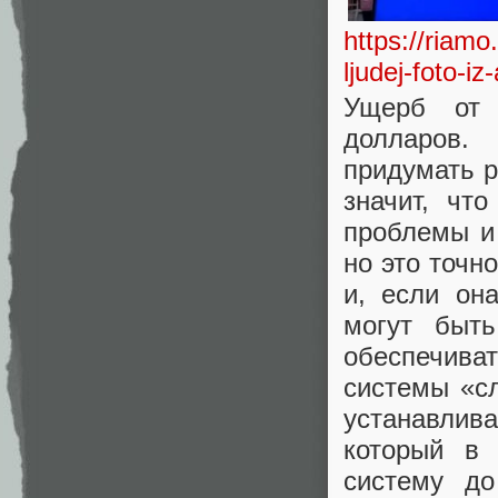
https://riamo
ljudej-foto-i
Ущерб от 
долларов.
придумать р
значит, чт
проблемы и
но это точн
и, если он
могут быт
обеспечива
системы «с
устанавли
который в 
систему до