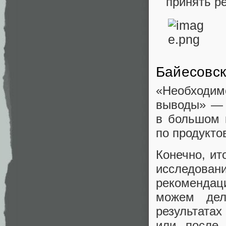
принять р
Байесовск
«Необходим
выводы» — 
в большом 
по продукто
Конечно, ит
исследовани
рекомендац
можем дел
результатах
или после 