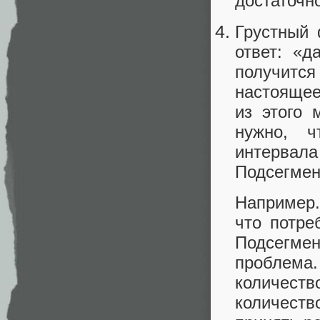
достаточн
Грустный 
ответ: «д
получится
настоящее
из этого
нужно, ч
интервала
Подсегмен
Например.
что потре
Подсегме
проблем
количеств
количеств