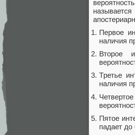
вероятнос
называется 
апостериарн
Первое ин
наличия п
Второе и
вероятнос
Третье ин
наличия п
Четверт
вероятнос
Пятое инт
падает до