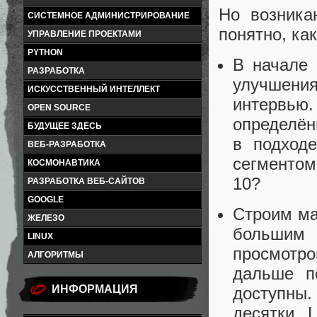
Но возника
СИСТЕМНОЕ АДМИНИСТРИРОВАНИЕ
понятно, ка
УПРАВЛЕНИЕ ПРОЕКТАМИ
PYTHON
В начале 
РАЗРАБОТКА
улучшения
ИСКУССТВЕННЫЙ ИНТЕЛЛЕКТ
интервью.
OPEN SOURCE
определён
БУДУЩЕЕ ЗДЕСЬ
в подход
ВЕБ-РАЗРАБОТКА
сегментом,
КОСМОНАВТИКА
10?
РАЗРАБОТКА ВЕБ-САЙТОВ
GOOGLE
Строим ма
ЖЕЛЕЗО
большим 
LINUX
просмотро
АЛГОРИТМЫ
дальше п
ИНФОРМАЦИЯ
доступны.
десятки. 