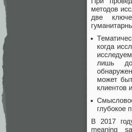
При прове
методов исс
две ключ
гуманитарны
Тематичес
когда исс
исследуе
лишь до
обнаружен
может быт
клиентов 
Смысловое
глубокое 
В 2017 год
meaning sa