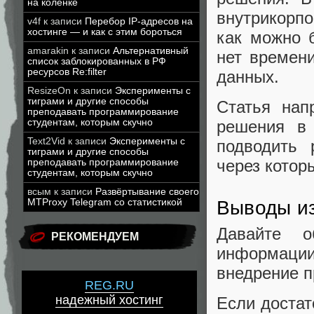
на коленке
внутрикорп
v4f
к записи
Перебор IP-адресов на
хостинге — и как с этим бороться
как можно б
amarakin
к записи
Альтернативный
нет времени
список заблокированных в РФ
ресурсов Re:filter
данных.
ResizeOn
к записи
Эксперименты с
тиграми и другие способы
Статья нап
преподавать программирование
студентам, которым скучно
решения в 
Text2Vid
к записи
Эксперименты с
подводить 
тиграми и другие способы
через котор
преподавать программирование
студентам, которым скучно
всым
к записи
Развёртывание своего
MTProxy Telegram со статистикой
Выводы из
Давайте о
РЕКОМЕНДУЕМ
информаци
внедрение п
REG.RU
надежный хостинг
Если достат