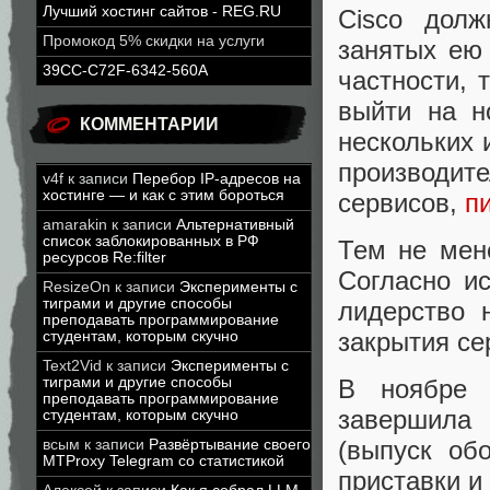
Лучший хостинг сайтов - REG.RU
Cisco дол
Промокод 5% скидки на услуги
занятых ею
39CC-C72F-6342-560A
частности, 
выйти на н
КОММЕНТАРИИ
нескольких 
производит
v4f
к записи
Перебор IP-адресов на
хостинге — и как с этим бороться
сервисов,
п
amarakin
к записи
Альтернативный
список заблокированных в РФ
Тем не мене
ресурсов Re:filter
Согласно и
ResizeOn
к записи
Эксперименты с
тиграми и другие способы
лидерство 
преподавать программирование
закрытия се
студентам, которым скучно
Text2Vid
к записи
Эксперименты с
тиграми и другие способы
В ноябре 
преподавать программирование
завершила
студентам, которым скучно
(выпуск об
всым
к записи
Развёртывание своего
MTProxy Telegram со статистикой
приставки и