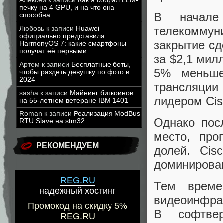
Алексей
к записи
Как я собрал LLM-
печку на 4 GPU, и на что она
В начал
способна
телекомму
Любовь
к записи
Huawei
официально представила
закрытие сд
HarmonyOS 7: какие смартфоны
получат её первыми
за $2,1 мил
Артем
к записи
Бесплатные боты,
5% меньше
чтобы раздеть девушку по фото в
2024
трансляции 
sasha
к записи
Майнинг биткоинов
лидером Cis
на 55-летнем ветеране IBM 1401
Roman
к записи
Реализация ModBus
Однако пос
RTU Slave на stm32
место, про
РЕКОМЕНДУЕМ
долей. Cis
доминирован
REG.RU
Тем време
надежный хостинг
видеоинфрас
Промокод на скидку 5%
В софтвер
REG.RU