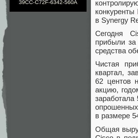
контролир
39CC-C72F-6342-560A
конкуренты
в Synergy R
Сегодня C
прибыли за
средства об
Чистая при
квартал, за
62 центов 
акцию, годо
заработала 
опрошенных 
в размере 5
Общая выру
Cisco в по