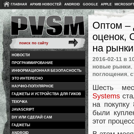
ГЛАВНАЯ
АРХИВ НОВОСТЕЙ
ANDROID
GOOGLE
APPLE
MICROSOF
Оптом – 
оценок, 
на рынки
НОВОСТИ
2016-02-11
в 1
ПРОГРАММИРОВАНИЕ
новые рынки
,
ИНФОРМАЦИОННАЯ БЕЗОПАСНОСТЬ
поглощения
,
с
ЭТО ИНТЕРЕСНО
Шесть мес
НАУЧНО-ПОПУЛЯРНОЕ
Systems
ста
ГАДЖЕТЫ И УСТРОЙСТВА ДЛЯ ГИКОВ
ТЕКУЧКА
на покупку
JAVASCRIPT
были купле
DIY ИЛИ СДЕЛАЙ САМ
этот процес
ГАДЖЕТЫ
В этом меся
ANDROID