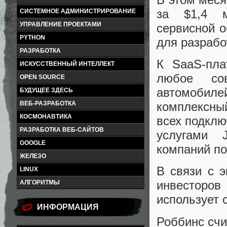
за $1,4 м
СИСТЕМНОЕ АДМИНИСТРИРОВАНИЕ
УПРАВЛЕНИЕ ПРОЕКТАМИ
сервисной о
PYTHON
для разрабо
РАЗРАБОТКА
К SaaS-пла
ИСКУССТВЕННЫЙ ИНТЕЛЛЕКТ
любое со
OPEN SOURCE
автомобиле
БУДУЩЕЕ ЗДЕСЬ
ВЕБ-РАЗРАБОТКА
комплексны
КОСМОНАВТИКА
всех подкл
РАЗРАБОТКА ВЕБ-САЙТОВ
услугами 
GOOGLE
компаний по
ЖЕЛЕЗО
В связи с 
LINUX
инвесторов 
АЛГОРИТМЫ
использует
ИНФОРМАЦИЯ
Роббинс счи