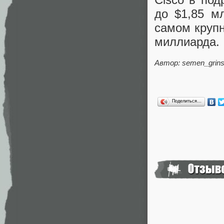
до $1,85 м
самом круп
миллиарда.
Автор: semen_grins
Поделиться…