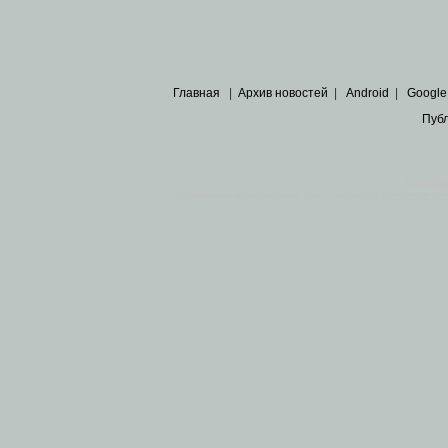
Главная
|
Архив новостей
|
Android
|
Google
Пуб
Все пра
Основными материалами сайта являются
архивные ко