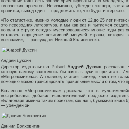
последние годы есть запрос ориентироваться на молодежь, в
творческих проектов. Невозможно, убежден эксперт, заста
нравится, выход один — предложить то, что будет интересно.
«По статистике, именно молодые люди от 12 до 25 лет интенс
это переводная литература, а мы как раз и пытаемся создат
попали в струю: сегодня муссировавшиеся многие годы разг
осталось ощущение позитивной могучей страны, которая 
вызовами», — рассуждает Николай Калиниченко.
Андрей Дуксин
Директор издательства Pulsart
Андрей Дуксин
рассказал, 
которую самому захотелось бы взять в руки и прочитать. Им
«Метрономикона». А главное, считает спикер, книга не тол
помощью можно транслировать правильные мысли о том, что пр
Вселенная «Метрономикона» доказала, что в мультимеди
востребована, добавил исполнительный продюсер издатель
«Благодаря именно таким проектам, как наш, бумажная книга б
— убежден он.
Даниил Болховитин