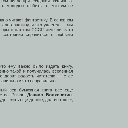
 том числе при создании различных
вить молодых любить то, что им не
ивно читают фантастику. В основном
ь альтернативу, и это удается — мы
оворы о плохом СССР исчезли, зато
в состоянии справиться с любыми
что ему важно было издать книгу,
енно такой и получилась вселенная
ько дарит радость читателю — с ее
авильно и что неправильно.
йный век бумажная книга все еще
ства Pulsart
Даниил Болховитин
.
удет жить еще долгие, долгие годы»,