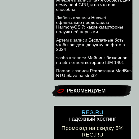
Алексей
к записи
Как я собрал LLM-
печку на 4 GPU, и на что она
способна
Любовь
к записи
Huawei
официально представила
HarmonyOS 7: какие смартфоны
получат её первыми
Артем
к записи
Бесплатные боты,
чтобы раздеть девушку по фото в
2024
sasha
к записи
Майнинг биткоинов
на 55-летнем ветеране IBM 1401
Roman
к записи
Реализация ModBus
RTU Slave на stm32
РЕКОМЕНДУЕМ
REG.RU
надежный хостинг
Промокод на скидку 5%
REG.RU