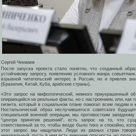
Сергей Чекмаев
После запуска проекта стало понятно, что созданный обр
устойчивому запросу, появлению условного жанра совьетпанк
взрывной читательский интерес в России, но и привлек вн
(Бразилия, Китай, Куба, арабские страны).
«Это запрос на мифологический, немного приукрашенный об
опирающийся на реальные факты, но с настроением, или, как 
гиганта, который в социальном плане помогал всем людям и 
Ностальгический образ неслучившегося советского будуще
специальной военной операции, мы противостоим западному 
“центра принятия решений”, есть запрос на то, что сущ
ответственный за то, чтобы везде было тихо и спокойно, ко
этот запрос мы нащупали. Люди из разных стран говоря
неидеальный, пусть в нем есть внешние опасности, но люди х