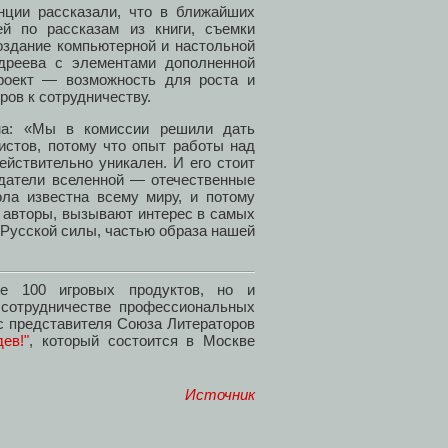
нции рассказали, что в ближайших
й по рассказам из книги, съемки
оздание компьютерной и настольной
дреева с элементами дополненной
проект — возможность для роста и
ров к сотрудничеству.
ина: «Мы в комиссии решили дать
истов, потому что опыт работы над
йствительно уникален. И его стоит
здатели вселенной — отечественные
ола известна всему миру, и потому
 авторы, вызывают интерес в самых
. Русской силы, частью образа нашей
е 100 игровых продуктов, но и
отрудничестве профессиональных
 с представителя Союза Литераторов
ев!"
, который состоится в Москве
Источник