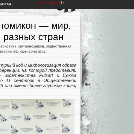
Select Language
▼
АБОТКА
ономикон — мир,
з разных стран
наристика
,
метрономикон
,
общественная
енарий игр
,
сценарий игры
турный код и мифологизация образа
ференции, на которой представили
» издательства Pulsart и Союза
ло 11 сентября в Общественной
h или имеет более глубокие корни,