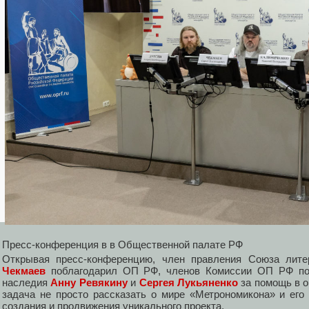
Пресс-конференция в в Общественной палате РФ
Открывая пресс-конференцию, член правления Союза лит
Чекмаев
поблагодарил ОП РФ, членов Комиссии ОП РФ по 
наследия
Анну Ревякину
и
Сергея Лукьяненко
за помощь в о
задача не просто рассказать о мире «Метрономикона» и его
создания и продвижения уникального проекта.