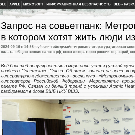
GLE
APPLE
MICROSOFT
ИНФОРМАЦИОННАЯ БЕЗОПАСНОСТЬ
ВЕБ – РАЗР
Запрос на совьетпанк: Метр
в котором хотят жить люди и
2024-09-16
в 14:38
, рубрики:
геймдизайн
,
игровая литература
,
игровая сце
палата
,
общественная палата рф
,
союз литераторов россии
,
сценарий
,
сц
Всё большей популярностью в мире пользуется русский куль
позднего Советского Союза. Об этом заявили на пресс-кон
литературно-художественную вселенную «Метрономикон
литераторов Российской Федерации. Мероприятие прош
палате РФ. Связан ли данный тренд с успехами Atomic Heart
разбираемся в блоге ВШБ НИУ ВШЭ.