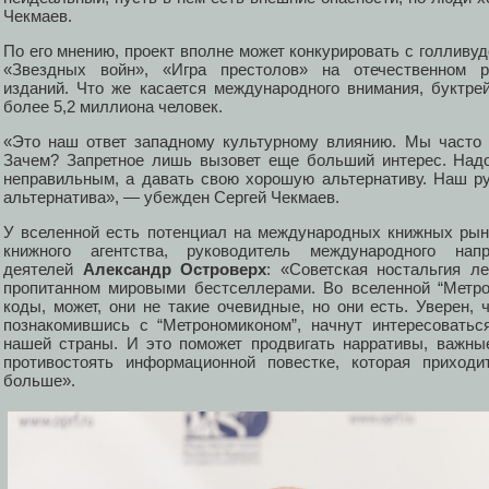
Чекмаев.
По его мнению, проект вполне может конкурировать с голлив
«Звездных войн», «Игра престолов» на отечественном р
изданий. Что же касается международного внимания, буктре
более 5,2 миллиона человек.
«Это наш ответ западному культурному влиянию. Мы часто 
Зачем? Запретное лишь вызовет еще больший интерес. Надо
неправильным, а давать свою хорошую альтернативу. Наш ру
альтернатива», — убежден Сергей Чекмаев.
У вселенной есть потенциал на международных книжных рынк
книжного агентства, руководитель международного нап
деятелей
Александр Островерх
: «Советская ностальгия л
пропитанном мировыми бестселлерами. Во вселенной “Метр
коды, может, они не такие очевидные, но они есть. Уверен,
познакомившись с “Метрономиконом”, начнут интересоватьс
нашей страны. И это поможет продвигать нарративы, важны
противостоять информационной повестке, которая приходи
больше».