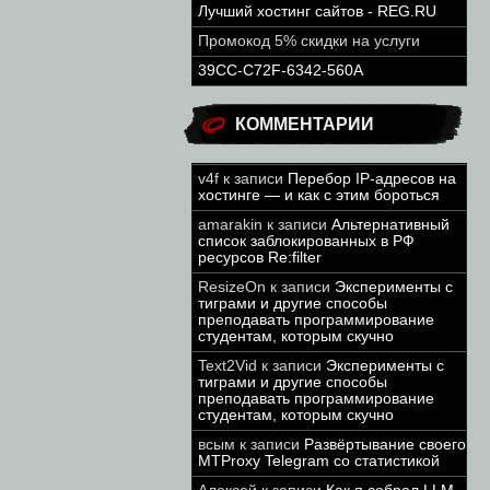
Лучший хостинг сайтов - REG.RU
Промокод 5% скидки на услуги
39CC-C72F-6342-560A
КОММЕНТАРИИ
v4f
к записи
Перебор IP-адресов на
хостинге — и как с этим бороться
amarakin
к записи
Альтернативный
список заблокированных в РФ
ресурсов Re:filter
ResizeOn
к записи
Эксперименты с
тиграми и другие способы
преподавать программирование
студентам, которым скучно
Text2Vid
к записи
Эксперименты с
тиграми и другие способы
преподавать программирование
студентам, которым скучно
всым
к записи
Развёртывание своего
MTProxy Telegram со статистикой