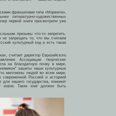
удскими франшизами типа «Марвела»,
ынке литературно-художественных
йлер первой книги просмотрели уже
слышим призывы что-то запретить.
 не запрещать то, что мы считаем
сский культурный код и есть такая
ах, считает директор Евразийского
равления Ассоциации творческих
егла на благодатную почву в мире,
ономикон” зашиты наши культурные
 что миллионы людей во всем мире,
я современной Россией и историей
е для нашего государства, поможет
т извне. Таких книг должно быть