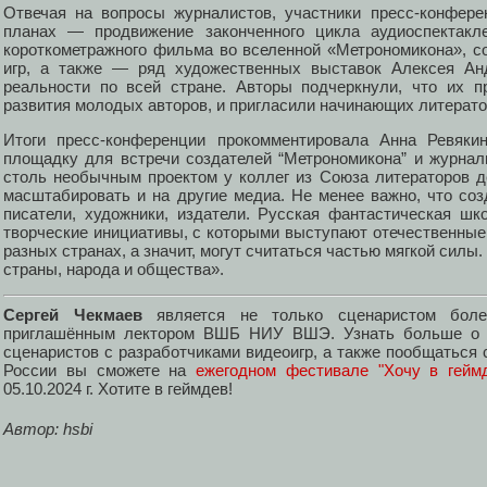
Отвечая на вопросы журналистов, участники пресс-конфере
планах — продвижение законченного цикла аудиоспектакле
короткометражного фильма во вселенной «Метрономикона», с
игр, а также — ряд художественных выставок Алексея Ан
реальности по всей стране. Авторы подчеркнули, что их 
развития молодых авторов, и пригласили начинающих литерато
Итоги пресс-конференции прокомментировала Анна Ревяк
площадку для встречи создателей “Метрономикона” и журнал
столь необычным проектом у коллег из Союза литераторов де
масштабировать и на другие медиа. Не менее важно, что со
писатели, художники, издатели. Русская фантастическая шк
творческие инициативы, с которыми выступают отечественные
разных странах, а значит, могут считаться частью мягкой силы
страны, народа и общества».
Сергей Чекмаев
является не только сценаристом боле
приглашённым лектором ВШБ НИУ ВШЭ. Узнать больше о с
сценаристов с разработчиками видеоигр, а также пообщаться
России вы сможете на
ежегодном фестивале "Хочу в геймд
05.10.2024 г. Хотите в геймдев!
Автор: hsbi