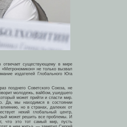
аз отвечает существующему в мире
. «Метрономикон» не только вызвал
имание издателей Глобального Юга
раз позднего Советского Союза, не
говорит молодежь, вайбом, ушедшего
который может прийти и спасти мир.
го. Да, мы находимся в состоянии
влиянию, но в странах, далеких от
ествует некий глобальный центр,
торый может решить все проблемы. И
т, что это тот самый мир, пусть
отят в нем жить», — заметил Сергей