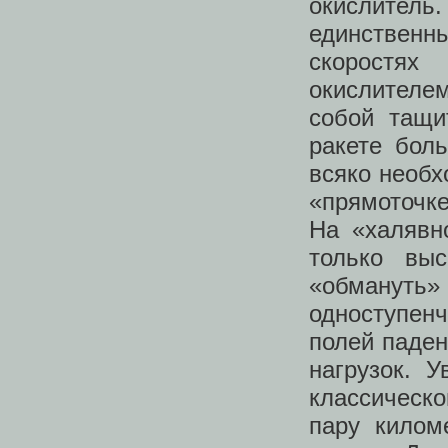
окислител
единствен
скоростях
окислителе
собой тащи
ракете бол
всяко необх
«прямоточке
На «халявн
только вы
«обмануть»
одноступен
полей паден
нагрузок. 
классическо
пару килом