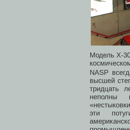
Модель Х-30
космическом
NASP всегд
высшей степ
тридцать л
неполны 
«нестыковк
эти поту
американ
промышленн