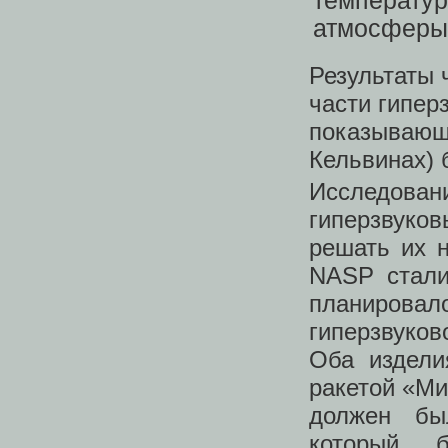
Результаты 
части гипер
показывающи
Кельвинах)
Исследова
гиперзвуко
решать их 
NASP стали
планировал
гиперзвуко
Оба издели
ракетой «Ми
должен бы
который, 