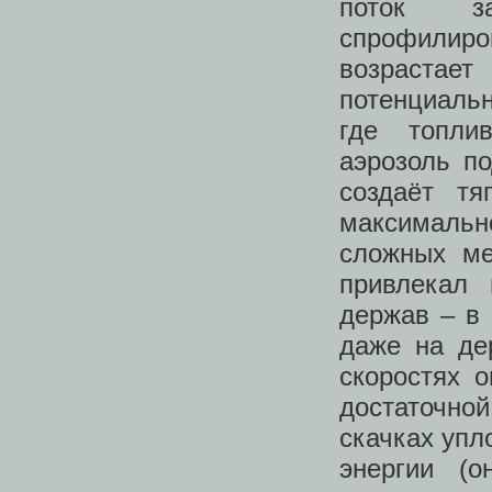
поток за
спрофилиро
возрастает
потенциальн
где топли
аэрозоль по
создаёт тя
максимально
сложных ме
привлекал 
держав – в
даже на де
скоростях 
достаточной
скачках упл
энергии (о