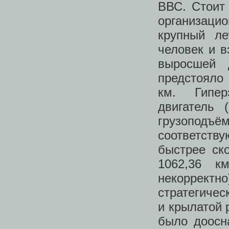
ВВС. Стоит 
организаци
крупный ле
человек и в
выросшей 
предстояло
км. Гипер
двигатель
грузопод
соответств
быстрее ско
1062,36 к
некоррект
стратегичес
и крылатой 
было доосн