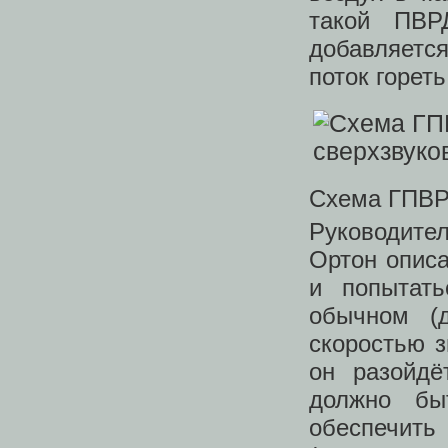
такой ПВР
добавляется
поток гореть
Схема ГПВР
Руководите
Ортон описа
и попытат
обычном (д
скоростью зв
он разойдё
должно бы
обеспечить