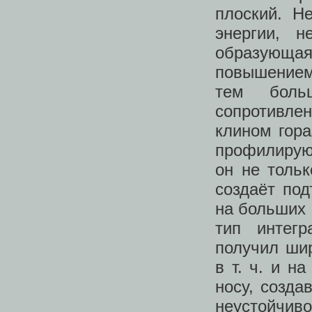
плоский. Н
энергии, 
образующая
повышением 
тем боль
сопротивлен
клином гор
профилируют
он не тольк
создаёт по
на больших 
тип интегр
получил ши
в т. ч. и н
носу, созд
неустойчив