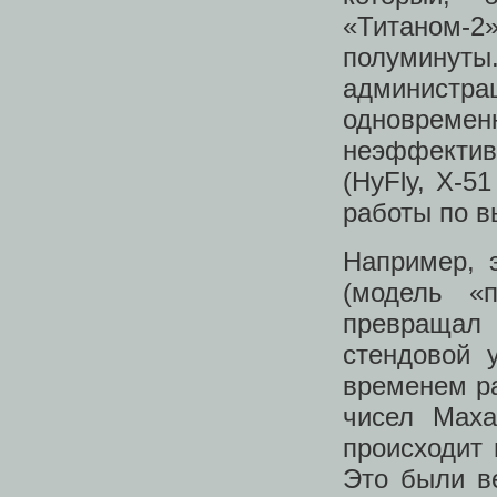
«Титаном-2»
полумину
администр
одновреме
неэффектив
(HyFly, X-5
работы по в
Например, 
(модель «
превращал 
стендовой 
временем ра
чисел Маха
происходит 
Это были в