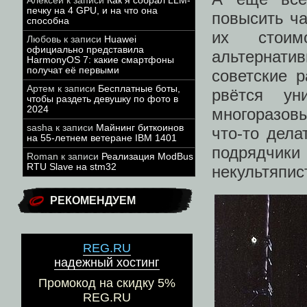
Алексей
к записи
Как я собрал LLM-
печку на 4 GPU, и на что она
повысить ча
способна
их стоим
Любовь
к записи
Huawei
официально представила
альтернати
HarmonyOS 7: какие смартфоны
получат её первыми
советские 
Артем
к записи
Бесплатные боты,
рвётся ун
чтобы раздеть девушку по фото в
2024
многоразов
sasha
к записи
Майнинг биткоинов
что-то дел
на 55-летнем ветеране IBM 1401
подрядчики 
Roman
к записи
Реализация ModBus
RTU Slave на stm32
некультяпис
РЕКОМЕНДУЕМ
REG.RU
надежный хостинг
Промокод на скидку 5%
REG.RU