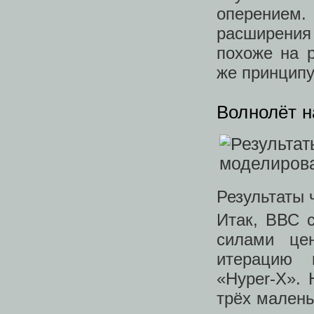
оперением.
расширения
похоже на 
же принципу
Волнолёт н
Результаты 
Итак, ВВС 
силами це
итерацию 
«Hyper-X». 
трёх малень