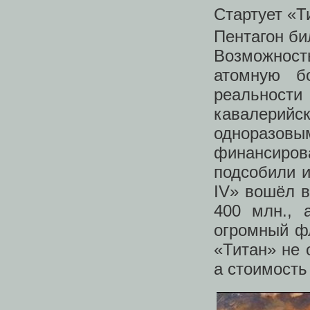
Стартует «Т
Пентагон би
Возможност
атомную б
реальности
кавалерийс
одноразовым
финансиро
подсобили и
IV» вошёл в
400 млн., 
огромный фл
«Титан» не 
а стоимость