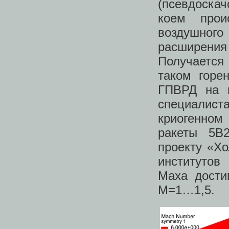
(псевдоскач
коем прои
воздушного
расширения 
Получается 
таком горе
ГПВРД на п
специалист
криогенном
ракеты 5В
проекту «Хо
институтов
Маха дости
М=1…1,5.