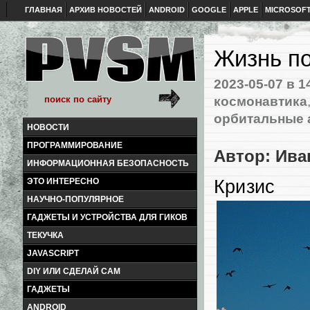
ГЛАВНАЯ
АРХИВ НОВОСТЕЙ
ANDROID
GOOGLE
APPLE
MICROSOF
Жизнь по
2023-05-07
в 1
космонавтика
орбитальные 
НОВОСТИ
ПРОГРАММИРОВАНИЕ
Автор: Ива
ИНФОРМАЦИОННАЯ БЕЗОПАСНОСТЬ
ЭТО ИНТЕРЕСНО
Кризис
НАУЧНО-ПОПУЛЯРНОЕ
ГАДЖЕТЫ И УСТРОЙСТВА ДЛЯ ГИКОВ
ТЕКУЧКА
JAVASCRIPT
DIY ИЛИ СДЕЛАЙ САМ
ГАДЖЕТЫ
ANDROID