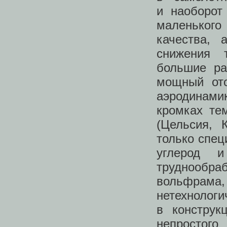
и наоборот
маленького
качества, 
снижения 
большие ра
мощный ото
аэродинамик
кромках те
(Цельсия, 
только спец
углерод и
труднообра
вольфрама,
нетехнологи
в конструк
непростог