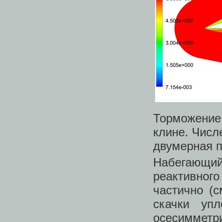
Торможение 
клине. Числ
двумерная 
Набегающий 
реактивног
частично (
скачки уп
осесиммет