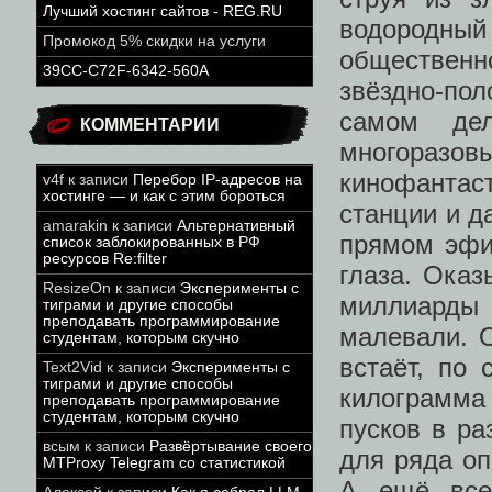
Лучший хостинг сайтов - REG.RU
водородный
Промокод 5% скидки на услуги
общественн
39CC-C72F-6342-560A
звёздно-по
самом де
КОММЕНТАРИИ
многоразо
кинофантас
v4f
к записи
Перебор IP-адресов на
хостинге — и как с этим бороться
станции и д
amarakin
к записи
Альтернативный
прямом эфи
список заблокированных в РФ
ресурсов Re:filter
глаза. Оказ
ResizeOn
к записи
Эксперименты с
миллиарды
тиграми и другие способы
преподавать программирование
малевали. О
студентам, которым скучно
встаёт, по 
Text2Vid
к записи
Эксперименты с
тиграми и другие способы
килограмма 
преподавать программирование
студентам, которым скучно
пусков в ра
всым
к записи
Развёртывание своего
для ряда оп
MTProxy Telegram со статистикой
А ещё все