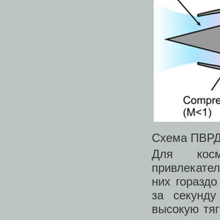
Схема ПВРД
Для косм
привлекате
них горазд
за секунду
высокую тяг