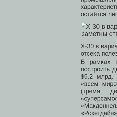
характери
остаётся ли
Х-30 в вари
отсека поле
В рамках 
построить д
$5,2 млрд.
«всем миро
(тремя д
«суперса
«Макдоннел
«Рокетдайн»