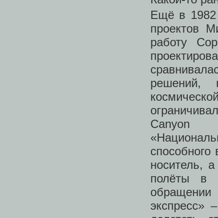
Ещё в 1982 
проектов М
работу Cop
проектиро
сравнивал
решений, 
космичес
ограничивал
Canyon 
«Националь
способного 
носитель, 
полёты в 
обращении
экспресс» 