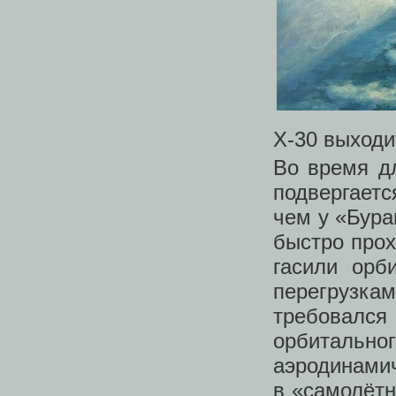
Х-30 выходи
Во время д
подвергаетс
чем у «Бура
быстро прох
гасили орб
перегрузка
требовался 
орбитально
аэродинамич
в «самолётн