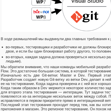
В ходе размышлений мы выдвинули два главных требования к 
во-первых, тестировщики и разработчики не должны блокиро
двое, и если бы один блокировал работу другого, то полови
во-вторых, каждая задача должна проверяться несколько ра
людьми).
Мы обратили внимание, что наши команды мобильной разработк
Flow. Это достаточно большая система, в которой тестирование
Изначально есть две Git-ветки: Master и Dev. Первый эта
Разработчик создает новую Git-ветку из ветки Dev, делает в н
ее на тестирование. Когда задача проверена и с ней все хорошо
Когда таким образом в Dev мержится некоторое количество зада
для второго этапа тестирования — интеграции. Тут задачи тес
появляются из-за интеграции нескольких веток между собой. 
исправляются в первом приоритете прямо в интеграционной вет
Последний этап тестрования проходит перед тем, как вы хот
приложения в магазин. Это релизное тестирование. Он похож на