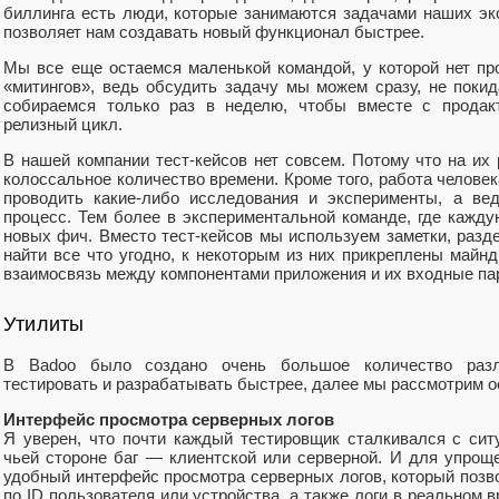
биллинга есть люди, которые занимаются задачами наших эк
позволяет нам создавать новый функционал быстрее.
Мы все еще остаемся маленькой командой, у которой нет пр
«митингов», ведь обсудить задачу мы можем сразу, не поки
собираемся только раз в неделю, чтобы вместе с продак
релизный цикл.
В нашей компании тест-кейсов нет совсем. Потому что на их
колоссальное количество времени. Кроме того, работа челове
проводить какие-либо исследования и эксперименты, а ве
процесс. Тем более в экспериментальной команде, где кажд
новых фич. Вместо тест-кейсов мы используем заметки, разд
найти все что угодно, к некоторым из них прикреплены майн
взаимосвязь между компонентами приложения и их входные па
Утилиты
В Badoo было создано очень большое количество разл
тестировать и разрабатывать быстрее, далее мы рассмотрим о
Интерфейс просмотра серверных логов
Я уверен, что почти каждый тестировщик сталкивался с ситу
чьей стороне баг — клиентской или серверной. И для упрощ
удобный интерфейс просмотра серверных логов, который позв
по ID пользователя или устройства, а также логи в реальном 