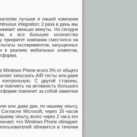
ователям лучшая в нашей компании
nuous integration: 2 раза в день мы
анимает меньше минуты. Но сегодня
ами, и все большее количество
у приоритет компании сместился на
льтаты экспериментов, запущенных
и в реалиях мобильных клиентов,
атформа.
а Windows Phone всего 3% от общего
воляет запускать A/B тесты или даже
 контрольную. С другой стороны,
ли повлиять на активность большого
атформе повлечет за собой заметное
елю или даже две, по нашему опыту,
Согласно Microsoft, через 16 часов
ашему опыту, всего через 2 часа его
начает, что Windows Phone обладает
пользователей обновятся в течении