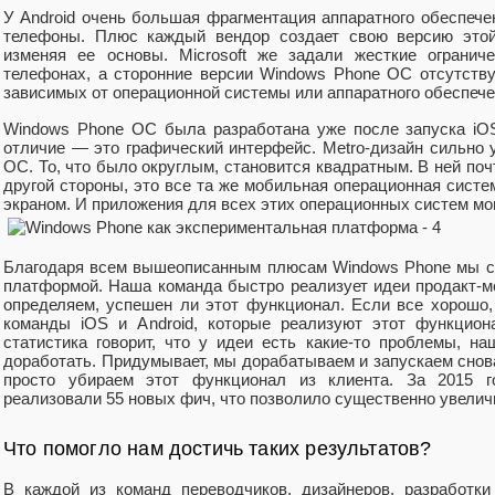
У Android очень большая фрагментация аппаратного обеспече
телефоны. Плюс каждый вендор создает свою версию этой
изменяя ее основы. Microsoft же задали жесткие огранич
телефонах, а сторонние версии Windows Phone ОС отсутствую
зависимых от операционной системы или аппаратного обеспече
Windows Phone ОС была разработана уже после запуска iOS
отличие — это графический интерфейс. Metro-дизайн сильно у
ОС. То, что было округлым, становится квадратным. В ней поч
другой стороны, это все та же мобильная операционная сист
экраном. И приложения для всех этих операционных систем мо
Благодаря всем вышеописанным плюсам Windows Phone мы с
платформой. Наша команда быстро реализует идеи продакт-ме
определяем, успешен ли этот функционал. Если все хорошо, 
команды iOS и Android, которые реализуют этот функцио
статистика говорит, что у идеи есть какие-то проблемы, на
доработать. Придумывает, мы дорабатываем и запускаем снова.
просто убираем этот функционал из клиента. За 2015 г
реализовали 55 новых фич, что позволило существенно увели
Что помогло нам достичь таких результатов?
В каждой из команд переводчиков, дизайнеров, разработки