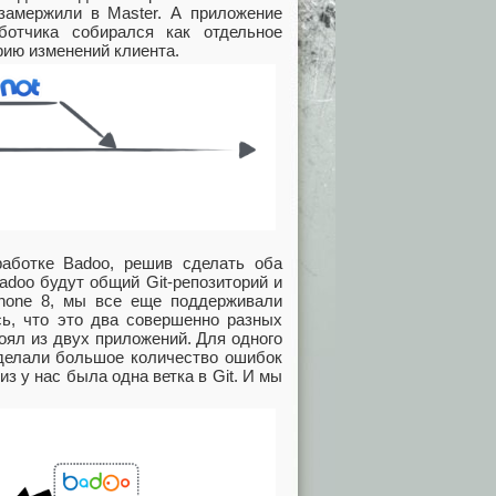
 замержили в Master. А приложение
ботчика собирался как отдельное
рию изменений клиента.
работке Badoo, решив сделать оба
adoo будут общий Git-репозиторий и
Phone 8, мы все еще поддерживали
сь, что это два совершенно разных
оял из двух приложений. Для одного
сделали большое количество ошибок
з у нас была одна ветка в Git. И мы