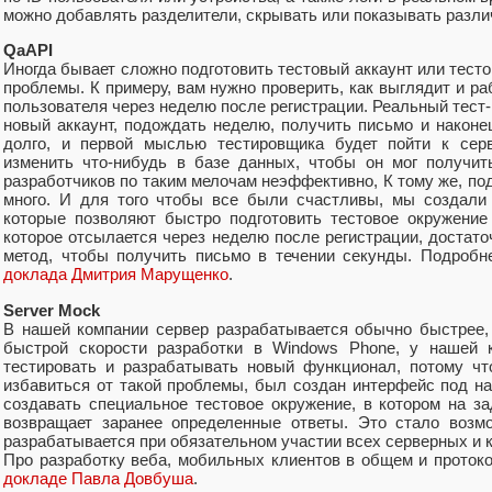
можно добавлять разделители, скрывать или показывать различ
QаAPI
Иногда бывает сложно подготовить тестовый аккаунт или тест
проблемы. К примеру, вам нужно проверить, как выглядит и ра
пользователя через неделю после регистрации. Реальный тест-
новый аккаунт, подождать неделю, получить письмо и наконе
долго, и первой мыслью тестировщика будет пойти к серв
изменить что-нибудь в базе данных, чтобы он мог получит
разработчиков по таким мелочам неэффективно, К тому же, п
много. И для того чтобы все были счастливы, мы создали 
которые позволяют быстро подготовить тестовое окружение
которое отсылается через неделю после регистрации, достат
метод, чтобы получить письмо в течении секунды. Подробн
доклада Дмитрия Марущенко
.
Server Mock
В нашей компании сервер разрабатывается обычно быстрее,
быстрой скорости разработки в Windows Phone, у нашей
тестировать и разрабатывать новый функционал, потому чт
избавиться от такой проблемы, был создан интерфейс под на
создавать специальное тестовое окружение, в котором на з
возвращает заранее определенные ответы. Это стало возмо
разрабатывается при обязательном участии всех серверных и 
Про разработку веба, мобильных клиентов в общем и протоко
докладе Павла Довбуша
.