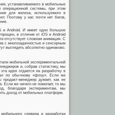
ния, устанавливаемого в мобильные
 операционной системы, при этом
ения для железа, используемого в
т. Поэтому у нас почти нет багов,
ния.
 и Android. И имеет одно большое
прощен, в отличие от iOS и Android
ти отсутствует сложная анимация. С
ема с многозадачностью и сенсорным
гут выглядеть абсолютно одинаково.
тали мобильной экспериментальной
неджеров и, собрав статистику, мы
эта идея отдается на разработку в
нал по обычному «флоу». Если же
ш продакт-менеджер думает, как ее
 Если же ничего не помогает, то мы
од, благодаря экспериментам, мы
чить доход от мобильных платформ.
 мобильного сервера и разработки