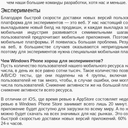
чем наши большие команды разработки, хотя нас и меньше.
Эксперименты
Благодаря быстрой скорости доставки новых версий польз
платформа для экспериментов — это веб. У нас настоящий conti
выкладываем новый билд на продакшн, и каждая выкладка з
мобильная индустрия развивается семимильными шаг
пользователей предпочитают мобильные приложения. Поэтом
мобильные платформы. И появилась большая проблема. Резу
на веб, в большинстве случаев оказываются непригодным
поэтому для экспериментов нужна специальная мобильная пл
Чем Windows Phone хорош для экспериментов?
Пусть количество пользователей нашего мобильного ресурса н
числа, в день их все равно сотни тысяч. Такое количество поз
A/B/C/D тесты, где они поделены на 4 группы, включая
пользователей не так много, чтобы, в случае ошибки, они мог
числа пользователей. Снижение активности же на большой пл
снижение активности всего ресурса.
В отличии от iOS, где время ревью в AppStore состовляет нед
ревью в Windows Phone Store занимает всего лишь 20 минут. 
приложение будет доступно для загрузки по всему миру. А по н
можно будет скачать на всех значимых для нас рынках. Это оз
быстрой скоростью доставки новых версий приложений. 60% 
24-х часов.