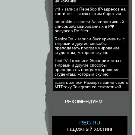
на коленке
v4f
к записи
Перебор IP-адресов на
хостинге — и как с этим бороться
amarakin
к записи
Альтернативный
список заблокированных в РФ
ресурсов Re:filter
ResizeOn
к записи
Эксперименты с
тиграми и другие способы
преподавать программирование
студентам, которым скучно
Text2Vid
к записи
Эксперименты с
тиграми и другие способы
преподавать программирование
студентам, которым скучно
всым
к записи
Развёртывание своего
MTProxy Telegram со статистикой
РЕКОМЕНДУЕМ
REG.RU
надежный хостинг