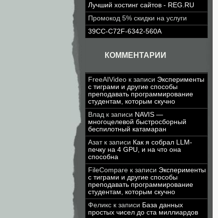
Лучший хостинг сайтов - REG.RU
Промокод 5% скидки на услуги
39CC-C72F-6342-560A
КОММЕНТАРИИ
FreeAIVideo
к записи
Эксперименты
с тиграми и другие способы
преподавать программирование
студентам, которым скучно
Влад
к записи
NAVIS —
многоцелевой быстросборный
беспилотный катамаран
Азат
к записи
Как я собрал LLM-
печку на 4 GPU, и на что она
способна
FileCompare
к записи
Эксперименты
с тиграми и другие способы
преподавать программирование
студентам, которым скучно
Феликс
к записи
База данных
простых чисел до ста миллиардов