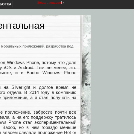
Select Language
▼
АБОТКА
ентальная
а мобильных приложений
,
разработка под
под Windows Phone, потому что доля
 iOS и Android. Тем не менее, это
рынке, и в Badoo Windows Phone
на Silverlight и долгое время не
го отдела. В 2014 году в компанию
 приложение, а я стал получать на
е приложение, забросив почти все
еала, а на его поддержку тратилось
ows Phone стал экспериментальный
а Badoo, но в нем гораздо меньше
ы вдвоем сделали приложение Hot or