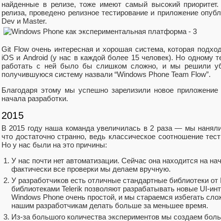
найденные в релизе, тоже имеют самый высокий приоритет.
релиза, проведено релизное тестирование и приложение опубл
Dev и Master.
Git Flow очень интересная и хорошая система, которая подх
iOS и Android (у нас в каждой более 15 человек). Но одному 
работать с ней было бы слишком сложно, и мы решили убр
получившуюся систему назвали “Windows Phone Team Flow”.
Благодаря этому мы успешно зарелизили новое приложение
начала разработки.
2015
В 2015 году наша команда увеличилась в 2 раза — мы наняли
что достаточно странно, ведь классическое соотношение тест
Но у нас были на это причины:
У нас почти нет автоматизации. Сейчас она находится на на
фактически все проверки мы делаем вручную.
У разработчиков есть отличные стандартные библиотеки от M
библиотеками Telerik позволяют разрабатывать новые UI-ин
Windows Phone очень простой, и мы стараемся избегать сло
нашим разработчикам делать больше за меньшее время.
Из-за большого количества экспериментов мы создаем бол