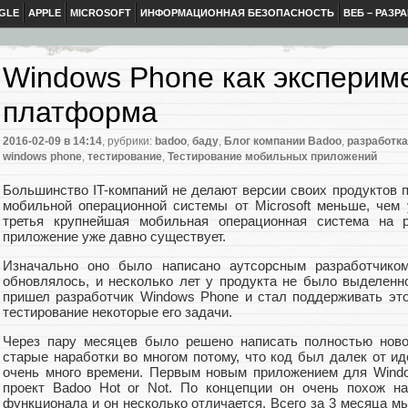
GLE
APPLE
MICROSOFT
ИНФОРМАЦИОННАЯ БЕЗОПАСНОСТЬ
ВЕБ – РАЗР
Windows Phone как эксперим
платформа
2016-02-09
в 14:14
, рубрики:
badoo
,
баду
,
Блог компании Badoo
,
разработк
windows phone
,
тестирование
,
Тестирование мобильных приложений
Большинство IT-компаний не делают версии своих продуктов 
мобильной операционной системы от Microsoft меньше, чем у
третья крупнейшая мобильная операционная система на 
приложение уже давно существует.
Изначально оно было написано аутсорсным разработчиком 
обновлялось, и несколько лет у продукта не было выделенно
пришел разработчик Windows Phone и стал поддерживать это
тестирование некоторые его задачи.
Через пару месяцев было решено написать полностью ново
старые наработки во многом потому, что код был далек от ид
очень много времени. Первым новым приложением для Wind
проект Badoo Hot or Not. По концепции он очень похож н
функционала и он несколько отличается. Всего за 3 месяца м