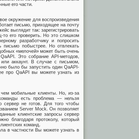
ные его части.
овое окружение для воспроизведения
ботает письмо, приходящее на почту
кейс выглядит так: зарегистрировать
ц-то его проверить. Но это слишком
ерному разработчику и попросить
ь письмо побыстрее. Но отвлекать
одобных «мелочей» может быть очень
QaAPI. Это собрание API-методов,
 или аккаунт. В случае с письмом,
очно было бы запустить один QaAPI-
ее про QaAPI вы можете узнать из
 чем мобильные клиенты. Но, из-за
 команды есть проблема — нельзя
о сервер не готов. Для того чтобы
званием Server Mock. Он позволяет
аданные клиентские запросы сервер
жно благодаря протоколу, который
клиентских команд.
ла в частности Вы можете узнать в