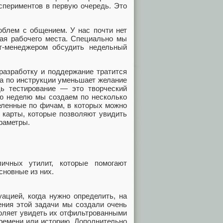
спериментов в первую очередь. Это
облем с общением. У нас почти нет
дая рабочего места. Специально мы
т-менеджером обсудить недельный
 разработку и поддержание тратится
ка по инструкции уменьшает желание
дь тестирование — это творческий
ую неделю мы создаем по несколько
еленные по фичам, в которых можно
д карты, которые позволяют увидить
раметры.
ичных утилит, которые помогают
сновные из них.
ацией, когда нужно определить, на
ения этой задачи мы создали очень
оляет увидеть их отфильтрованными
времени или историю. Дополнительно