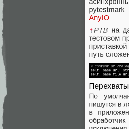
асинхронн
pytestmark
AnyIO
PTB
на д
тестовом п
приставкой
путь сложен
# content of /teleg

self._base_url: st
self._base_file_url
Перехваты
По умолча
пишутся в л
в приложен
обработчи
исключени