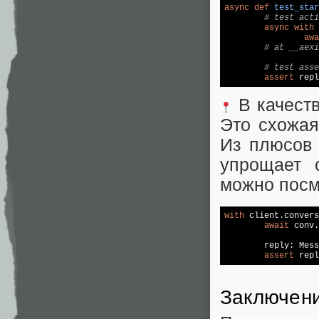
async
def
test_star
# test acti
async
with
 
awa
# at __aexi
# test asse
assert
 repl
В качеств
Это схожая
Из плюсов 
упрощает 
можно пос
with
 client.convers
await
 conv.
	reply: Mes
assert
 repl
Заключен