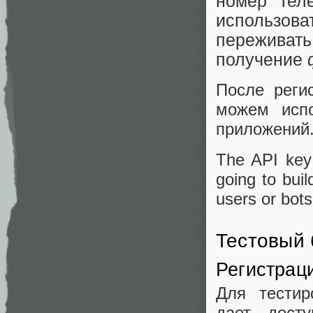
номер тел
использов
пережива
получение
После реги
можем испо
приложений
The API key
going to buil
users or bot
Тестовый 
Регистрац
Для тестир
дает досту