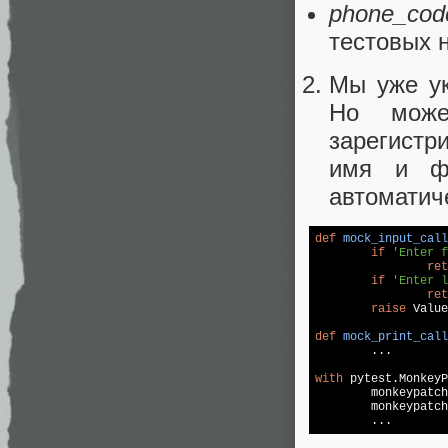
phone_cod
тестовых 
Мы уже ук
Но може
зарегистр
имя и фа
автоматиче
def
mock_input_call
if
'Enter f
ret
if
'Enter l
ret
raise
 Value
def
mock_print_call

	...

with
 pytest.MonkeyP
	monkeypatc
	monkeypatc