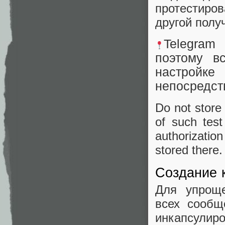
протестиро
другой получ
Telegram
поэтому в
настройк
непосредст
Do not store
of such tes
authorization
stored there
Создание 
Для упроще
всех сообщ
инкапсу