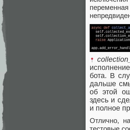
переменная 
непредвиде
async
def
collect_a
  self.collected_ex
  self.collection_e
raise
app.add_error_handl
collectio
исполнение
бота. В сл
дальше смы
об этой ош
здесь и сд
и полное п
Отлично, н
тестовые со