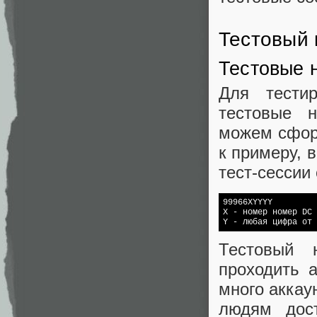
Тестовый 
Тестовые 
Для тести
тестовые 
можем сформ
к примеру, 
тест-сессии
99966XYYYY

X - номер номер DC 
Y - любая цифра от 
Тестовый 
проходить 
много аккау
людям дос