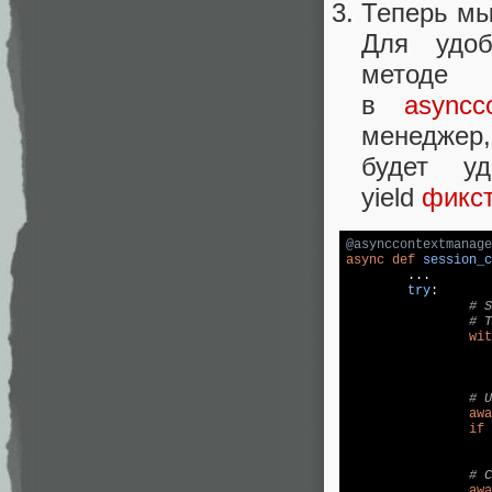
Теперь мы
Для удоб
мето
в
asyncc
менеджер,
будет уд
yield
фикс
@asynccontextmanage
async
def
session_c
	...

try
:
# S
# T
wit
# U
awa
if
 
# C
awa