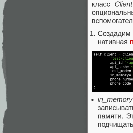
класс
Client
опциональны
вспомогател
Создадим
нативная
self.client = Clien
'test-clien
	api_id=
'<ap
	api_hash=
'<
	test_mode=
T
	in_memory=
T
	phone_numb
	phone_code=
in_memory
записыват
памяти. Э
подчищать