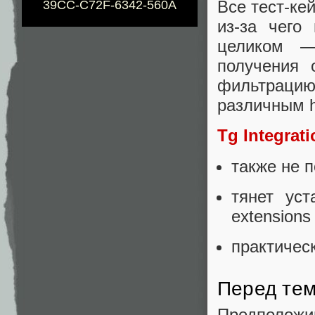
Все тест-ке
39CC-C72F-6342-560A
из-за чего
целиком —
получения 
фильтрацию
различным ha
Tg Integrati
также не 
тянет уст
extensions 
практичес
Перед тем
Предполож