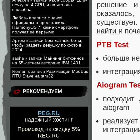
Алексей
к записи
Как я собрал LLM-
решение и
печку на 4 GPU, и на что она
способна
оказалось,
Любовь
к записи
Huawei
существует.
официально представила
HarmonyOS 7: какие смартфоны
найти и поч
получат её первыми
Артем
к записи
Бесплатные боты,
PTB Test
чтобы раздеть девушку по фото в
2024
больше не
sasha
к записи
Майнинг биткоинов
на 55-летнем ветеране IBM 1401
интеграция 
Roman
к записи
Реализация ModBus
RTU Slave на stm32
Aiogram Tes
РЕКОМЕНДУЕМ
подходит 
aiogram
REG.RU
реализуе
надежный хостинг
интеграции
Промокод на скидку 5%
REG.RU