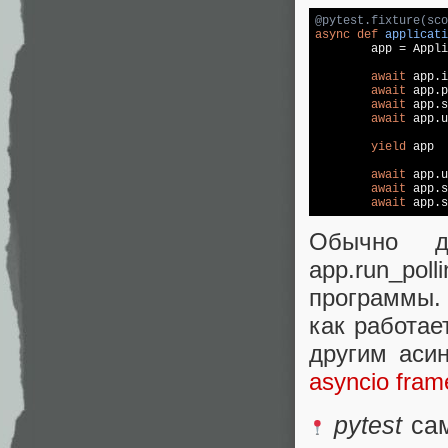
@pytest.fixture(sco
async
def
applicati
	app = Appl
await
 app.i
await
 app.p
await
 app.s
await
 app.u
yield
 app

await
 app.u
await
 app.s
await
Обычно д
app.run_poll
программы.
как работае
другим аси
asyncio fra
pytest
сам