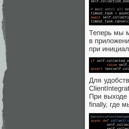
self.collection_eve
# Wait until all me
await
 self.collecti
Теперь мы м
в приложени
при инициал
if
 self.collected_e
raise
assert
 len(self.col
Для удобств
ClientIntegr
При выходе 
finally, где
@asynccontextmanage
async
def
collect
(s
	self.collection_amount = amount

	self.collected_replyes.clear()
