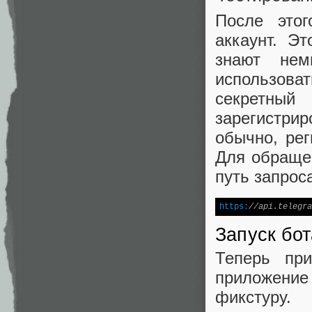
После этог
аккаунт. Э
знают нем
использоват
секретный
зарегистри
обычно, рег
Для обращен
путь запрос
https:
//api.telegr
Запуск бот
Теперь пр
приложение
фикстуру.