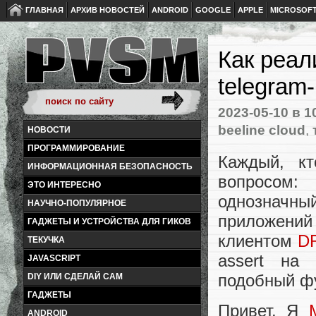
ГЛАВНАЯ
АРХИВ НОВОСТЕЙ
ANDROID
GOOGLE
APPLE
MICROSOF
Как реал
telegram
2023-05-10
в 1
beeline cloud
,
НОВОСТИ
ПРОГРАММИРОВАНИЕ
Каждый, кт
ИНФОРМАЦИОННАЯ БЕЗОПАСНОСТЬ
вопросом:
ЭТО ИНТЕРЕСНО
однозначный
НАУЧНО-ПОПУЛЯРНОЕ
приложени
ГАДЖЕТЫ И УСТРОЙСТВА ДЛЯ ГИКОВ
клиентом
D
ТЕКУЧКА
assert на 
JAVASCRIPT
подобный фу
DIY ИЛИ СДЕЛАЙ САМ
ГАДЖЕТЫ
Привет. Я
ANDROID