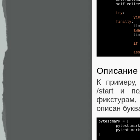
	self.collection_event = asyncio.Event()

try
:

yie
finally
:

		timout_event = asyncio.create_task(self.collection_max_timeout_waiting(timeout))

awa
		timout_event.cancel()

if
 
ass
Описание 
К примеру,
/start и п
фикстурам,
описан букв
pytestmark = [

	pytest.mark.anyio,

	pytest.mar
]
