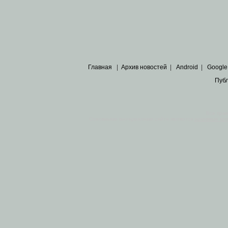
Главная
|
Архив новостей
|
Android
|
Google
Пуб
Все пра
Основными материалами сайта являются
архивные ко