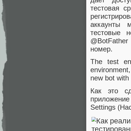
тестовая с
регистриро
аккаунты 
тестовые н
@BotFathe
номер.
The test en
environment,
new bot with
Как это с
приложение
Settings (На