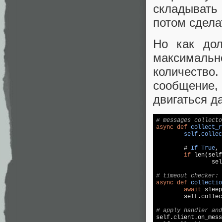
складывать
потом сдела
Но как дол
максимально
количество.
сообщение
двигаться д
# messages collecto
async
def
collect_r
self
.
collec
	# 
If
True
, 
if
 len(self
		self.collection_event.set()

# timeout checker:
async
def
collectio
await
 sleep
	self.collection_event.set()

# apply handler and

self.client.on_mes