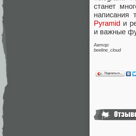
станет мно
написания 
Pyramid
и р
и важные фу
Автор:
beeline_cloud
Поделиться…