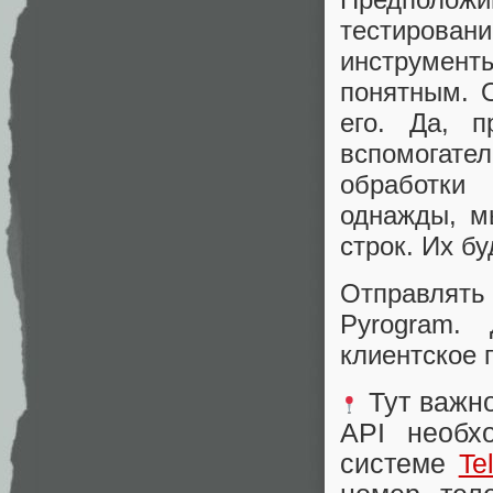
тестирова
инструменты
понятным. О
его. Да, п
вспомогат
обработки
однажды, м
строк. Их б
Отправлят
Pyrogram.
клиентское 
Тут важно
API необх
системе
Te