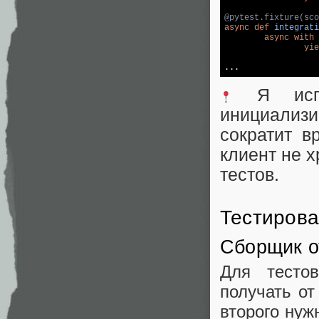
@pytest.fixture(sco
async
def
integrati
async
with
 
yie
Я испол
инициализи
сократит в
клиент не 
тестов.
Тестиров
Сборщик о
Для тесто
получать от
второго нуж