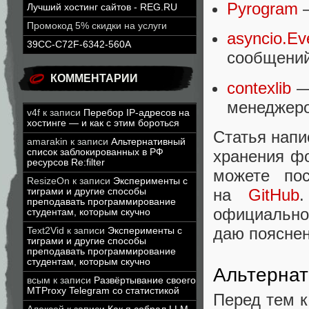
Pyrogram
—
Лучший хостинг сайтов - REG.RU
Промокод 5% скидки на услуги
asyncio.Ev
39CC-C72F-6342-560A
сообщений
КОММЕНТАРИИ
contexlib
— 
менеджеро
v4f
к записи
Перебор IP-адресов на
хостинге — и как с этим бороться
Статья напи
amarakin
к записи
Альтернативный
хранения фо
список заблокированных в РФ
ресурсов Re:filter
можете по
ResizeOn
к записи
Эксперименты с
на
GitHub
тиграми и другие способы
преподавать программирование
официально
студентам, которым скучно
даю пояснен
Text2Vid
к записи
Эксперименты с
тиграми и другие способы
преподавать программирование
студентам, которым скучно
Альтерна
всым
к записи
Развёртывание своего
MTProxy Telegram со статистикой
Перед тем к