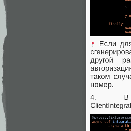
		)

yie
finally
:

awa
awa
Если для
сгенериров
другой ра
авторизаци
таком случ
номер.
4. В 
ClientIntegr
@pytest.fixture(sco
async
def
integrati
async
with
 
yie