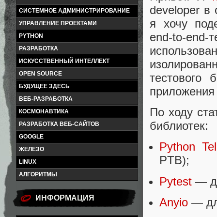
developer в
СИСТЕМНОЕ АДМИНИСТРИРОВАНИЕ
я хочу под
УПРАВЛЕНИЕ ПРОЕКТАМИ
end-to-end
PYTHON
использов
РАЗРАБОТКА
изолирова
ИСКУССТВЕННЫЙ ИНТЕЛЛЕКТ
OPEN SOURCE
тестового 
БУДУЩЕЕ ЗДЕСЬ
приложения 
ВЕБ-РАЗРАБОТКА
По ходу ста
КОСМОНАВТИКА
библиотек:
РАЗРАБОТКА ВЕБ-САЙТОВ
GOOGLE
Python Te
ЖЕЛЕЗО
PTB);
LINUX
АЛГОРИТМЫ
Pytest
— дл
ИНФОРМАЦИЯ
Anyio
— дл