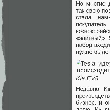
Но многие 
так свою по
стала нам
покупател
южнокорей
«элитный» 
набор входи
нужно было 
Kia EV6
Недавно Ki
производст
бизнес, и 
долю. Их ди