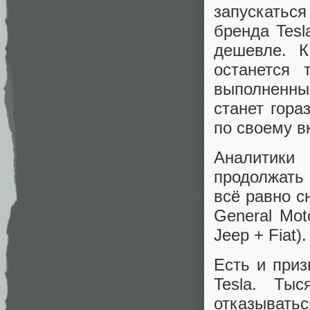
запускаться
бренда Tesl
дешевле. К
останется 
выполненны
станет гора
по своему вк
Аналитики
продолжать 
всё равно с
General Moto
Jeep + Fiat).
Есть и приз
Tesla. Ты
отказыватьс