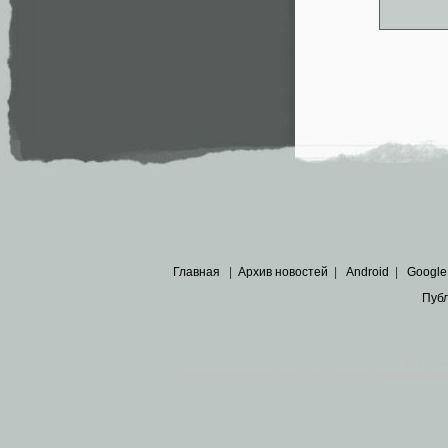
Главная
|
Архив новостей
|
Android
|
Google
Пуб
Все пра
Основными материалами сайта являются
архивные ко