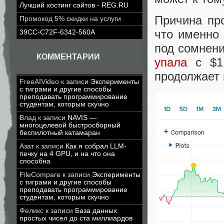
Лучший хостинг сайтов - REG.RU
Причина про
Промокод 5% скидки на услуги
что именно
39CC-C72F-6342-560A
под сомнени
КОММЕНТАРИИ
упала
с $1,
продолжает 
FreeAIVideo
к записи
Эксперименты
с тиграми и другие способы
преподавать программирование
студентам, которым скучно
Влад
к записи
NAVIS —
многоцелевой быстросборный
беспилотный катамаран
Азат
к записи
Как я собрал LLM-
печку на 4 GPU, и на что она
способна
FileCompare
к записи
Эксперименты
с тиграми и другие способы
преподавать программирование
студентам, которым скучно
Феликс
к записи
База данных
простых чисел до ста миллиардов