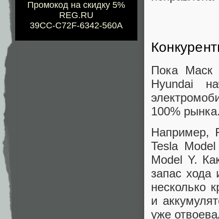
Промокод на скидку 5%
REG.RU
39CC-C72F-6342-560A
Конкурент
Пока Маск 
Hyundai н
электромоби
100% рынка
Например, 
Tesla Model
Model Y. Ка
запас хода 
несколько к
и аккумулят
уже отвоева