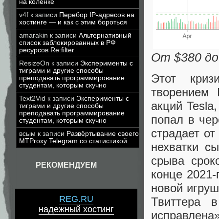
на коленке
v4f
к записи
Перебор IP-адресов на
хостинге — и как с этим бороться
amarakin
к записи
Альтернативный
список заблокированных в РФ
ресурсов Re:filter
От $380 до 
ResizeOn
к записи
Эксперименты с
тиграми и другие способы
Этот криз
преподавать программирование
студентам, которым скучно
творением 
Text2Vid
к записи
Эксперименты с
акций Tesla
тиграми и другие способы
преподавать программирование
попал в чер
студентам, которым скучно
страдает от
всым
к записи
Развёртывание своего
MTProxy Telegram со статистикой
нехватки с
срыва срок
РЕКОМЕНДУЕМ
конце 2021-
новой игруш
REG.RU
Твиттера в
надежный хостинг
исправлена»