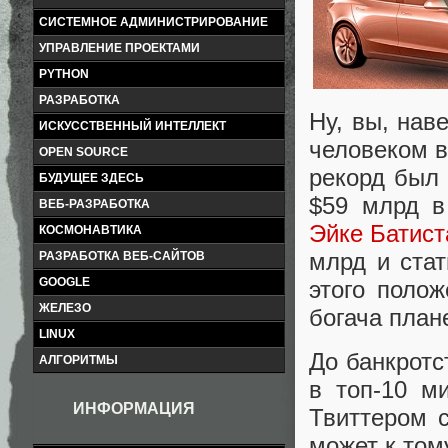
СИСТЕМНОЕ АДМИНИСТРИРОВАНИЕ
УПРАВЛЕНИЕ ПРОЕКТАМИ
PYTHON
РАЗРАБОТКА
Ну, вы, нав
ИСКУССТВЕННЫЙ ИНТЕЛЛЕКТ
человеком в
OPEN SOURCE
рекорд был 
БУДУЩЕЕ ЗДЕСЬ
$59 млрд в
ВЕБ-РАЗРАБОТКА
Эйке Батист
КОСМОНАВТИКА
млрд и стат
РАЗРАБОТКА ВЕБ-САЙТОВ
GOOGLE
этого поло
ЖЕЛЕЗО
богача план
LINUX
До банкротс
АЛГОРИТМЫ
в топ-10 м
ИНФОРМАЦИЯ
Твиттером 
может к том