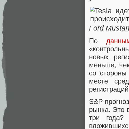
Ford Musta
По
данны
«контрольн
новых реги
меньше, чем
со стороны
месте сре
регистраций,
S&P прогнози
рынка. Это 
три года?
вложивших