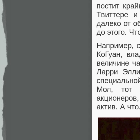
постит кра
Твиттере и
далеко от о
до этого. Чт
Например, о
КоГуан, вл
величине ч
Ларри Элли
специально
Мол, тот 
акционеров
актив. А что