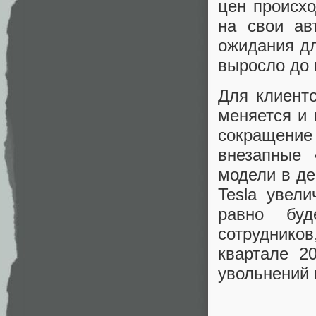
цен происхо
на свои ав
ожидания дл
выросло до 
Для клиенто
меняется и 
сокращение
внезапные 
модели в де
Tesla увел
равно буд
сотрудников
квартале 2
увольнений 