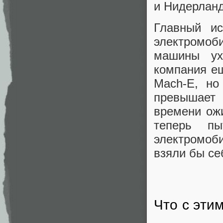
и Нидерлан
Главный ис
электромоб
машины ух
компания е
Mach-E, но
превышает
времени ожи
теперь пы
электромоби
взяли бы себ
Что с эти