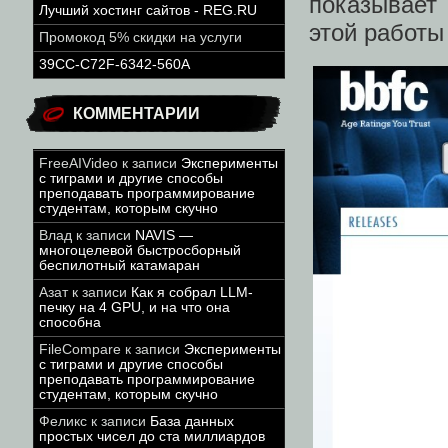
показывает
Лучший хостинг сайтов - REG.RU
этой работы
Промокод 5% скидки на услуги
39CC-C72F-6342-560A
КОММЕНТАРИИ
FreeAIVideo
к записи
Эксперименты
с тиграми и другие способы
преподавать программирование
студентам, которым скучно
Влад
к записи
NAVIS —
многоцелевой быстросборный
беспилотный катамаран
Азат
к записи
Как я собрал LLM-
печку на 4 GPU, и на что она
способна
FileCompare
к записи
Эксперименты
с тиграми и другие способы
преподавать программирование
студентам, которым скучно
Феликс
к записи
База данных
простых чисел до ста миллиардов