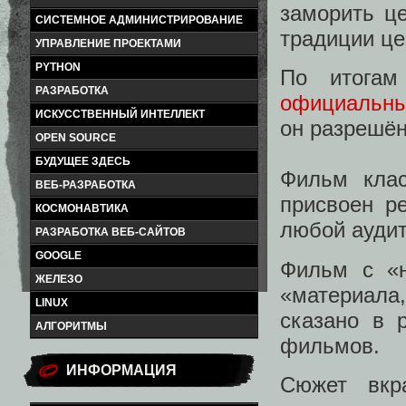
заморить це
СИСТЕМНОЕ АДМИНИСТРИРОВАНИЕ
традиции ц
УПРАВЛЕНИЕ ПРОЕКТАМИ
PYTHON
По итога
РАЗРАБОТКА
официальны
ИСКУССТВЕННЫЙ ИНТЕЛЛЕКТ
он разрешён
OPEN SOURCE
БУДУЩЕЕ ЗДЕСЬ
Фильм клас
ВЕБ-РАЗРАБОТКА
присвоен ре
КОСМОНАВТИКА
любой аудит
РАЗРАБОТКА ВЕБ-САЙТОВ
GOOGLE
Фильм с «н
ЖЕЛЕЗО
«материала
LINUX
сказано в 
АЛГОРИТМЫ
фильмов.
ИНФОРМАЦИЯ
Сюжет вкр