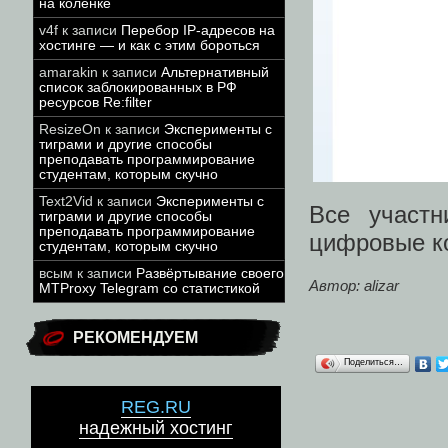
на коленке
v4f
к записи
Перебор IP-адресов на
хостинге — и как с этим бороться
amarakin
к записи
Альтернативный
список заблокированных в РФ
ресурсов Re:filter
ResizeOn
к записи
Эксперименты с
тиграми и другие способы
преподавать программирование
студентам, которым скучно
Text2Vid
к записи
Эксперименты с
Все участ
тиграми и другие способы
преподавать программирование
цифровые к
студентам, которым скучно
всым
к записи
Развёртывание своего
Автор: alizar
MTProxy Telegram со статистикой
РЕКОМЕНДУЕМ
Поделиться…
REG.RU
надежный хостинг