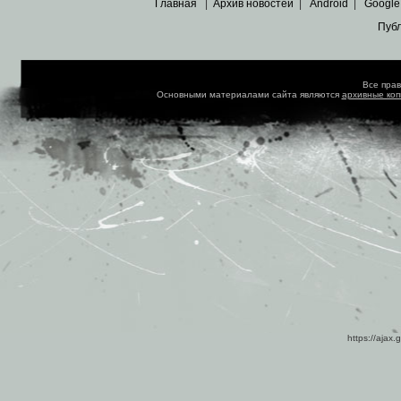
Главная
|
Архив новостей
|
Android
|
Google
Пуб
Все пра
Основными материалами сайта являются
архивные ко
https://ajax.