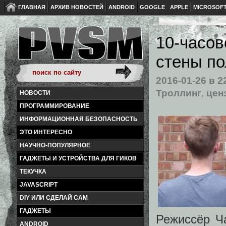
ГЛАВНАЯ
АРХИВ НОВОСТЕЙ
ANDROID
GOOGLE
APPLE
MICROSOF
10-часов
стены по
2016-01-26
в 2
Троллинг
,
цен
НОВОСТИ
ПРОГРАММИРОВАНИЕ
ИНФОРМАЦИОННАЯ БЕЗОПАСНОСТЬ
ЭТО ИНТЕРЕСНО
НАУЧНО-ПОПУЛЯРНОЕ
ГАДЖЕТЫ И УСТРОЙСТВА ДЛЯ ГИКОВ
ТЕКУЧКА
JAVASCRIPT
DIY ИЛИ СДЕЛАЙ САМ
ГАДЖЕТЫ
Режиссёр Ч
ANDROID