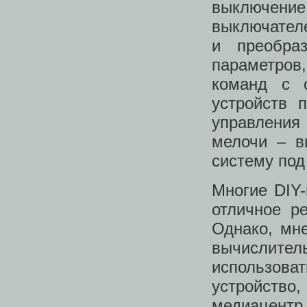
выключен
выключателе
и преобра
параметров,
команд с с
устройств 
управления
мелочи – в
систему под
Многие DIY-
отличное р
Однако, мн
вычислите
использова
устройств
медиацент