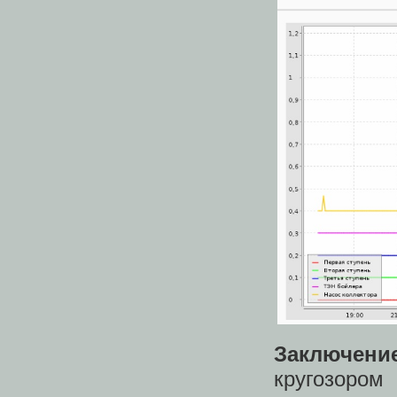
Заключени
кругозором