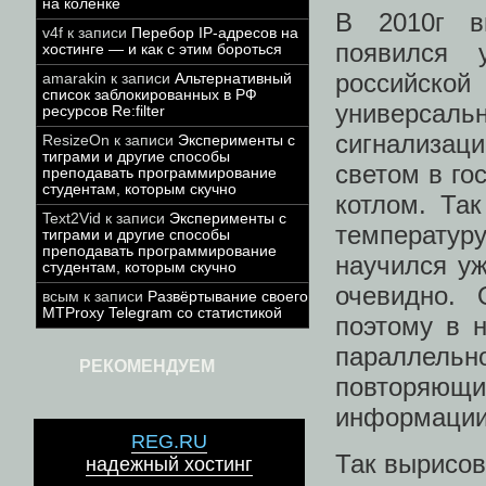
на коленке
В 2010г в
v4f
к записи
Перебор IP-адресов на
появился 
хостинге — и как с этим бороться
российской
amarakin
к записи
Альтернативный
список заблокированных в РФ
универсаль
ресурсов Re:filter
сигнализац
ResizeOn
к записи
Эксперименты с
тиграми и другие способы
светом в го
преподавать программирование
студентам, которым скучно
котлом. Так
Text2Vid
к записи
Эксперименты с
температуру
тиграми и другие способы
преподавать программирование
научился у
студентам, которым скучно
очевидно. 
всым
к записи
Развёртывание своего
MTProxy Telegram со статистикой
поэтому в 
параллел
РЕКОМЕНДУЕМ
повторяющи
информации 
REG.RU
Так вырисов
надежный хостинг