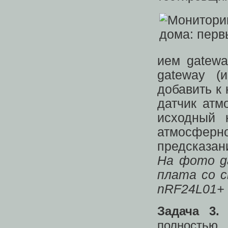
ием gatewa
gateway (
добавить к
датчик атм
исходный 
атмосфер
предсказан
На фото g
плата со с
nRF24L01+ 
Задача 3
полностью