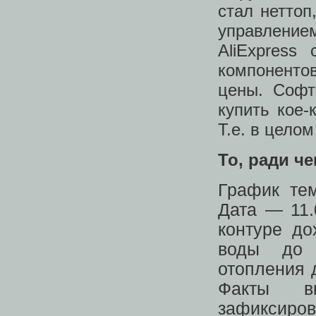
стал неттоп
управлением
AliExpress
компоненто
цены. Софт
купить кое-
Т.е. в целом
То, ради че
График тем
Дата — 11.
контуре до
воды до 
отопления д
Факты вк
зафиксиро