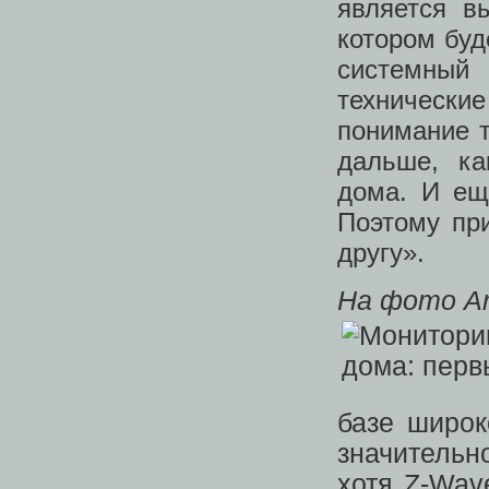
является в
котором буд
системный
технически
понимание т
дальше, ка
дома. И ещ
Поэтому пр
другу».
На фото Ar
базе широк
значитель
хотя Z-Wav