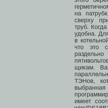
герметично
на патруб
сверху пр
труб. Когда
удобна. Дл
в котельно
что это с
раздельн
пятивольто
щикам. Ва
параллельн
ТЭНов, ко
выбранн
программи
имеет соот
wire/DS18B