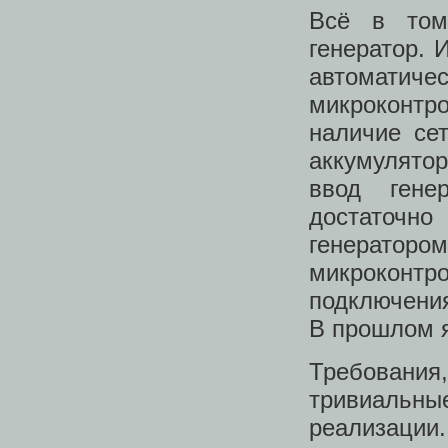
Всё в том
генератор. 
автоматичес
микроконтро
наличие се
аккумулятор
ввод гене
достаточн
генератор
микроконт
подключени
В прошлом я
Требовани
тривиальн
реализаци