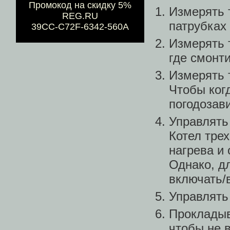
Промокод на скидку 5%
Измерять 
REG.RU
патрубках 
39CC-C72F-6342-560A
Измерять 
где смонт
Измерять 
Чтобы ког
погодозав
Управлять
Котел тре
нагрева и
Однако, д
включать/
Управлять
Прокладыв
чтобы не в