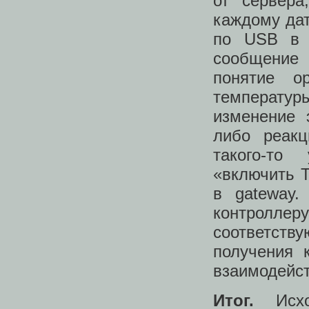
от сервера
каждому дат
по USB в 
сообщение 
понятие o
температу
изменение 
либо реакц
такого-то
«включить 
в gateway.
контроллер
соответств
получения 
взаимодейст
Итог.
Исхо