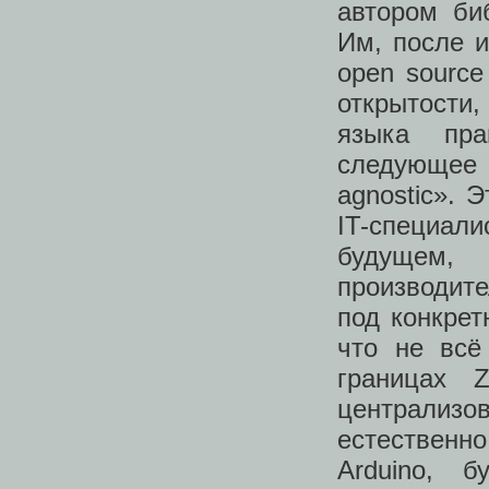
автором би
Им, после и
open sourc
открытости
языка пра
следующее 
agnostic». 
IT-специа
будущем,
производите
под конкрет
что не вс
границах 
централизов
естественно
Arduino, б