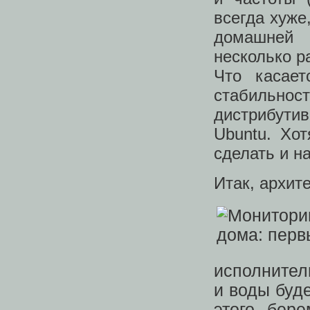
всегда хуже
домашней 
несколько р
Что касае
стабильнос
дистрибутив
Ubuntu. Хо
сделать и н
Итак, архит
исполнител
и воды буд
этого бер