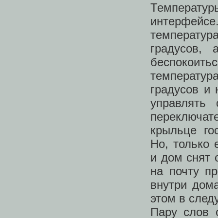
Температуры
интерфейсе
температур
градусов, 
беспокоит
температу
градусов и 
управлять 
переключа
крыльце го
Но, только 
и дом снят 
на почту п
внутри дом
этом в след
Пару слов 