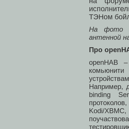
на форум
исполните
ТЭНом бойле
На фото –
антенной на
Про openH
openHAB –
комьюнити
устройствам
Например, 
binding Se
протоколов
Kodi/XBMC
поучаство
тестировщик