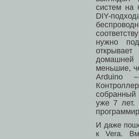
систем на 
DIY-подхо
беспрово
соответств
нужно под
открывает
домашней 
меньшие, ч
Arduino 
Контролле
собранный 
уже 7 лет.
программир
И даже поше
к Vera. В