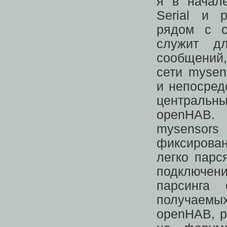
я в начал
Serial и 
рядом с с
служит дл
сообщений
сети mysen
и непосред
центральн
openHA
mysen
фиксиров
легко парс
подключен
парсинга 
получаемы
openHAB, р