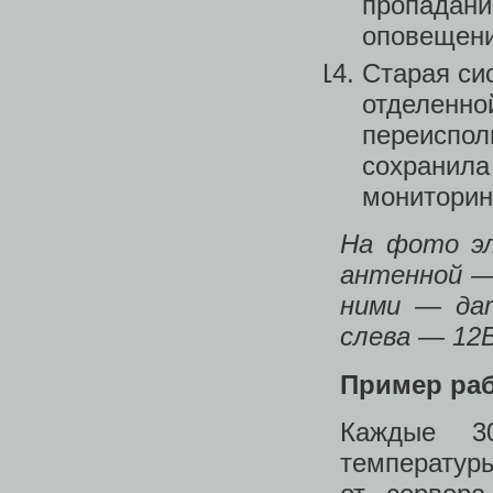
пропадани
оповещени
Старая си
отделенной
переиспол
сохранила
мониторин
На фото эл
антенной —
ними — да
слева — 12В
Пример ра
Каждые 30
температуры