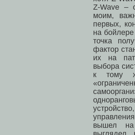
Z-Wave – 
моим, важ
первых, ко
на бойлере
точка пол
фактор ста
их на пат
выбора сис
к тому ж
«огранич
самоорга
однорангов
устройство
управлени
вышел 
выглядел 