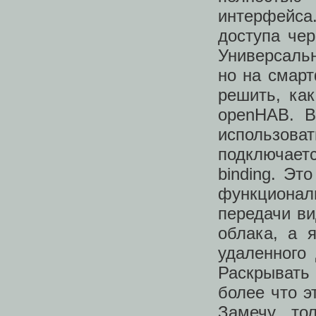
интерфейса
доступа чер
Универсальн
но на смарт
решить, как
openHAB. В
использов
подключает
binding. Эт
функционал
передачи ви
облака, а 
удаленного
Раскрывать
более что э
Замечу то