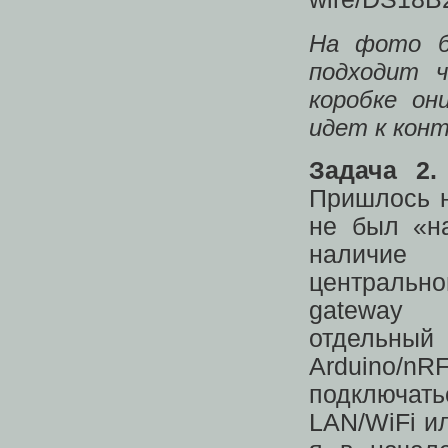
На фото б
подходит ч
коробке он
идет к конт
Задача 2.
Пришлось н
не был «на
наличие 
центрально
gateway
отдельны
Arduino/n
подключат
LAN/WiFi ил