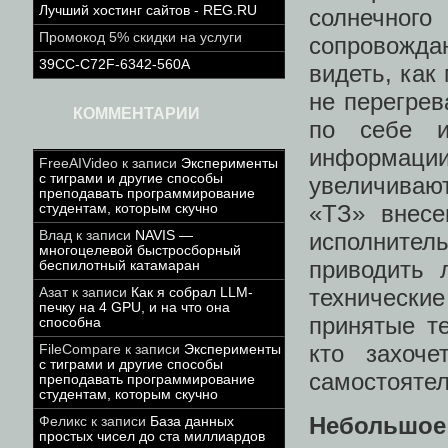
Лучший хостинг сайтов - REG.RU
солнечного
Промокод 5% скидки на услуги
сопровожда
39CC-C72F-6342-560A
видеть, как
не перегрев
КОММЕНТАРИИ
по себе и
информаци
FreeAIVideo
к записи
Эксперименты
с тиграми и другие способы
увеличивают
преподавать программирование
«ТЗ» внесе
студентам, которым скучно
Влад
к записи
NAVIS —
исполнител
многоцелевой быстросборный
приводить 
беспилотный катамаран
технически
Азат
к записи
Как я собрал LLM-
печку на 4 GPU, и на что она
принятые те
способна
кто захоч
FileCompare
к записи
Эксперименты
с тиграми и другие способы
самостоятел
преподавать программирование
студентам, которым скучно
Небольшое 
Феликс
к записи
База данных
простых чисел до ста миллиардов