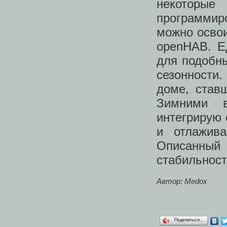
некотор
программир
можно освои
openHAB. Ед
для подобн
сезонности
доме, став
Зимними в
интегрирую
и отлажива
Описанны
стабильност
Автор: Medox
Поделиться…