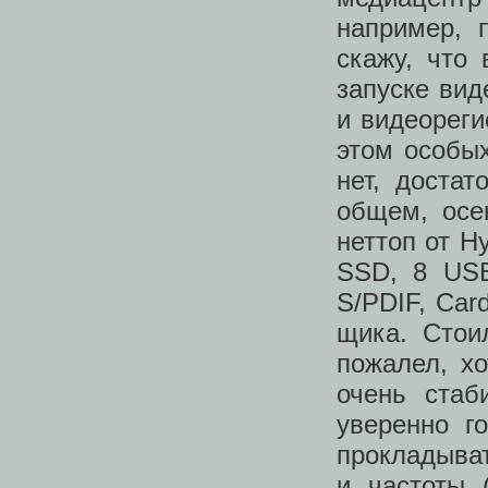
например, 
скажу, что
запуске вид
и видеореги
этом особы
нет, доста
общем, осе
неттоп от Hy
SSD, 8 USB
S/PDIF, Car
щика. Стои
пожалел, хо
очень стаб
уверенно г
прокладыват
и частоты 