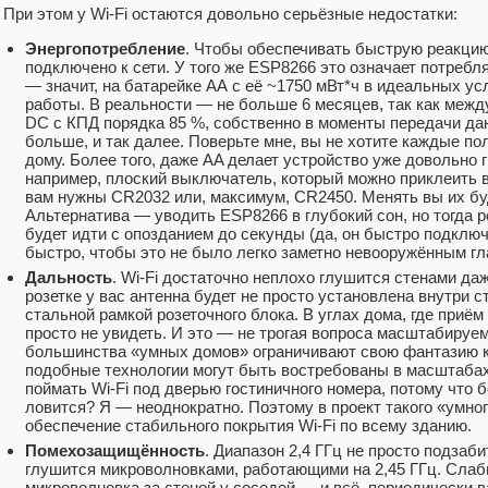
При этом у Wi-Fi остаются довольно серьёзные недостатки:
Энергопотребление
. Чтобы обеспечивать быструю реакцию
подключено к сети. У того же ESP8266 это означает потреб
— значит, на батарейке АА с её ~1750 мВт*ч в идеальных ус
работы. В реальности — не больше 6 месяцев, так как межд
DC с КПД порядка 85 %, собственно в моменты передачи да
больше, и так далее. Поверьте мне, вы не хотите каждые по
дому. Более того, даже AA делает устройство уже довольно 
например, плоский выключатель, который можно приклеить в
вам нужны CR2032 или, максимум, CR2450. Менять вы их буд
Альтернатива — уводить ESP8266 в глубокий сон, но тогда 
будет идти с опозданием до секунды (да, он быстро подключа
быстро, чтобы это не было легко заметно невооружённым гл
Дальность
. Wi-Fi достаточно неплохо глушится стенами даж
розетке у вас антенна будет не просто установлена внутри с
стальной рамкой розеточного блока. В углах дома, где приём
просто не увидеть. И это — не трогая вопроса масштабируе
большинства «умных домов» ограничивают свою фантазию кв
подобные технологии могут быть востребованы в масштабах
поймать Wi-Fi под дверью гостиничного номера, потому что 
ловится? Я — неоднократно. Поэтому в проект такого «умно
обеспечение стабильного покрытия Wi-Fi по всему зданию.
Помехозащищённость
. Диапазон 2,4 ГГц не просто подзаб
глушится микроволновками, работающими на 2,45 ГГц. Слабы
микроволновка за стеной у соседей — и всё, периодически в