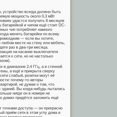
, устройство всегда должно быть
ляемую мощность около 0,3 мВт
ловиях удастся получить 8 месяцев
у батарейкой и чипом ещё стоит DC-
нных чип потребляет намного
лгода менять батарейки по всему
громоздким — если вы хотите,
 любом месте на стену или мебель,
ете раз в два-три месяца.
реакция на касание выключателя
ется к сети, но не настолько
азом).
е в диапазоне 2,4 ГГц, а в стенной
тены, а ещё и прикрыта сверху
 сети слабый, розетки могут её
мости: почему-то авторы
артирой, не думая о том, что
 зданий. Вы когда-нибудь пытались
больше нигде он в номере не
го дома» придётся заложить ещё
ит точками доступа — он прекрасно
й приём сети в этом углу дома и
аши розетки пропадают.