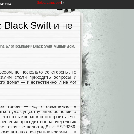
Select Language
▼
АБОТКА
Black Swift и не
ght
,
Блог компании Black Swift
,
умный дом
,
есом, но несколько со стороны, то
самим стали приходить вопросы и
го дома» — и естественно, я не мог
как грибы — но, к сожалению, в
атков уже существующих решений, а
 что-то такое можно построить. Это
о решения проходит волна очередных
ас такая же волна идёт с ESP8266.
поменять по две-три платформы — в