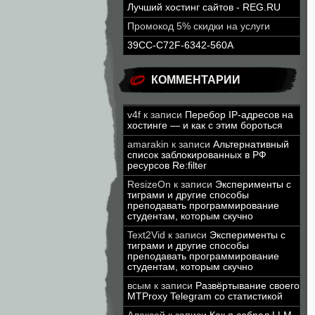
Лучший хостинг сайтов - REG.RU
Промокод 5% скидки на услуги
39CC-C72F-6342-560A
КОММЕНТАРИИ
v4f
к записи
Перебор IP-адресов на
хостинге — и как с этим бороться
amarakin
к записи
Альтернативный
список заблокированных в РФ
ресурсов Re:filter
ResizeOn
к записи
Эксперименты с
тиграми и другие способы
преподавать программирование
студентам, которым скучно
Text2Vid
к записи
Эксперименты с
тиграми и другие способы
преподавать программирование
студентам, которым скучно
всым
к записи
Развёртывание своего
MTProxy Telegram со статистикой