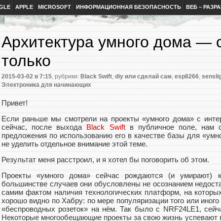
GLE
APPLE
MICROSOFT
ИНФОРМАЦИОННАЯ БЕЗОПАСНОСТЬ
ВЕБ – РАЗР
Архитектура умного дома — с 
только
2015-03-02
в 7:15
, рубрики:
Black Swift
,
diy или сделай сам
,
esp8266
,
sensli
Электроника для начинающих
Привет!
Если раньше мы смотрели на проекты «умного дома» с интер
сейчас, после выхода
Black Swift
в публичное поле, нам 
предложения по использованию его в качестве базы для «умно
не уделить отдельное внимание этой теме.
Результат меня расстроил, и я хотел бы поговорить об этом.
Проекты «умного дома» сейчас рождаются (и умирают) 
большинстве случаев они обусловлены не осознанием недост
самим фактом наличия технологических платформ, на которых
хорошо видно по Хабру: по мере популяризации того или иног
«беспроводных розеток» на нём. Так было с NRF24LE1, сейч
Некоторые многообещающие проекты за свою жизнь успевают 