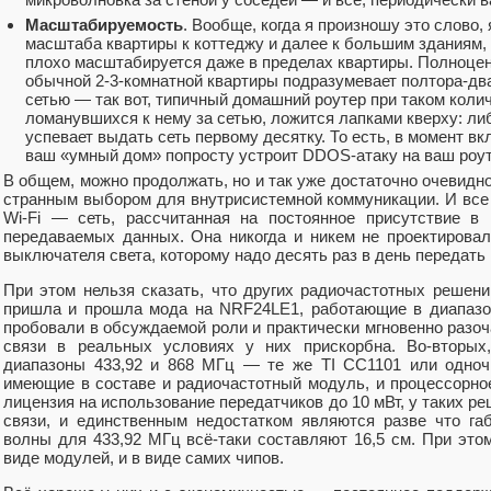
Масштабируемость
. Вообще, когда я произношу это слово,
масштаба квартиры к коттеджу и далее к большим зданиям, н
плохо масштабируется даже в пределах квартиры. Полноц
обычной 2-3-комнатной квартиры подразумевает полтора-дв
сетью — так вот, типичный домашний роутер при таком коли
ломанувшихся к нему за сетью, ложится лапками кверху: ли
успевает выдать сеть первому десятку. То есть, в момент в
ваш «умный дом» попросту устроит DDOS-атаку на ваш роут
В общем, можно продолжать, но и так уже достаточно очевидно,
странным выбором для внутрисистемной коммуникации. И все он
Wi-Fi — сеть, рассчитанная на постоянное присутствие в
передаваемых данных. Она никогда и никем не проектирова
выключателя света, которому надо десять раз в день передать 
При этом нельзя сказать, что других радиочастотных решени
пришла и прошла мода на NRF24LE1, работающие в диапазон
пробовали в обсуждаемой роли и практически мгновенно разо
связи в реальных условиях у них прискорбна. Во-вторых,
диапазоны 433,92 и 868 МГц — те же TI CC1101 или одноч
имеющие в составе и радиочастотный модуль, и процессорное
лицензия на использование передатчиков до 10 мВт, у таких р
связи, и единственным недостатком являются разве что г
волны для 433,92 МГц всё-таки составляют 16,5 см. При это
виде модулей, и в виде самих чипов.