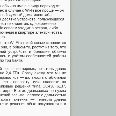
 я обычно имею в виду переход от
о в случае с Wi-Fi всё проще — он
енный «умный дом» масштаба
а десятка устройств, пользующихся
честве клиентов, одновременно
бо совсем уходит в астрал, либо
ключения в квартире электричества
ер.
 что Wi-Fi в такой схеме становится
и, в общем-то, растут из того, что
 ней устройств и большие объёмы
лась с учётом особенностей работы
по три байта.
й нет — во-первых, не столь давно
е 2,4 ГГц. Сразу скажу, что мы их
чаровались — дальность стабильной
 есть попросту куча классики на
иповые решения типа CC430F6137,
 ядро. В этих диапазонах не нужна
ешений весьма неплохо с дальностью
абариты антенны — четверть длины
м эти решения лёгко покупаются и в