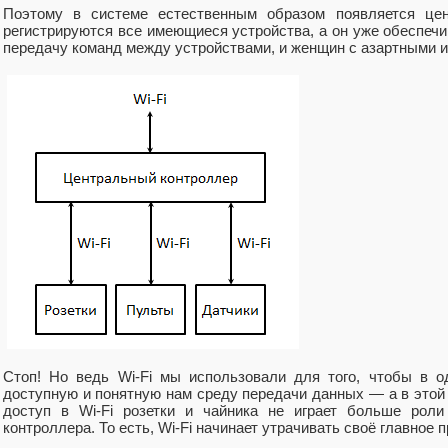
Поэтому в системе естественным образом появляется цен
регистрируются все имеющиеся устройства, а он уже обеспечив
передачу команд между устройствами, и женщин с азартными и
Стоп! Но ведь Wi-Fi мы использовали для того, чтобы в о
доступную и понятную нам среду передачи данных — а в этой
доступ в Wi-Fi розетки и чайника не играет больше роли
контроллера. То есть, Wi-Fi начинает утрачивать своё главное