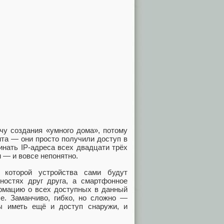
чу создания «умного дома», потому
нта — они просто получили доступ в
инать IP-адреса всех двадцати трёх
м — и вовсе непонятно.
 которой устройства сами будут
ностях друг друга, а смартфонное
ормацию о всех доступных в данный
е. Заманчиво, гибко, но сложно —
ы иметь ещё и доступ снаружи, и