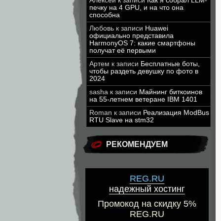
Алексей
к записи
Как я собрал LLM-
печку на 4 GPU, и на что она
способна
Любовь
к записи
Huawei
официально представила
HarmonyOS 7: какие смартфоны
получат её первыми
Артем
к записи
Бесплатные боты,
чтобы раздеть девушку по фото в
2024
sasha
к записи
Майнинг биткоинов
на 55-летнем ветеране IBM 1401
Roman
к записи
Реализация ModBus
RTU Slave на stm32
РЕКОМЕНДУЕМ
REG.RU
надежный хостинг
Промокод на скидку 5%
REG.RU