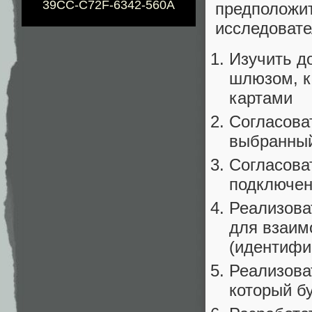
39CC-C72F-6342-560A
предполо
исследовате
Изучить д
шлюзом, к
картами
Согласова
выбранный
Согласова
подключен
Реализова
для взаим
(идентифи
Реализоват
который б