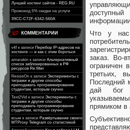
управляющи
Лучший хостинг сайтов - REG.RU
доступный
Промокод 5% скидки на услуги
39CC-C72F-6342-560A
информации
Что у нас
КОММЕНТАРИИ
потреби
v4f
к записи
Перебор IP-адресов на
зарегистри
хостинге — и как с этим бороться
заказ. Во-
amarakin
к записи
Альтернативный
ограничен 
список заблокированных в РФ
ресурсов Re:filter
третьих, в
ResizeOn
к записи
Эксперименты с
Последний 
тиграми и другие способы
преподавать программирование
дай бог н
студентам, которым скучно
указываемы
Text2Vid
к записи
Эксперименты с
тиграми и другие способы
прямиком в 
преподавать программирование
студентам, которым скучно
Субъекти
всым
к записи
Развёртывание своего
MTProxy Telegram со статистикой
представл