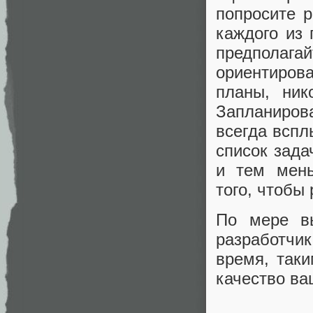
попросите р
каждого из 
предполага
ориентиров
планы, ник
Запланиров
всегда вспл
список зада
и тем мень
того, чтобы
По мере вы
разработчи
время, так
качество ва