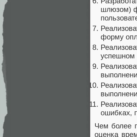
Разработа
шлюзом) ф
пользоват
Реализоват
форму оп
Реализова
успешном 
Реализова
выполнени
Реализова
выполнени
Реализова
ошибках, 
Чем более п
оценка врем