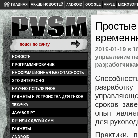
ГЛАВНАЯ
АРХИВ НОВОСТЕЙ
ANDROID
GOOGLE
APPLE
MICROSOF
Простые 
временны
2019-01-19
в 1
управление п
НОВОСТИ
разработчика
ПРОГРАММИРОВАНИЕ
ИНФОРМАЦИОННАЯ БЕЗОПАСНОСТЬ
Способност
ЭТО ИНТЕРЕСНО
разработк
НАУЧНО-ПОПУЛЯРНОЕ
управляюще
ГАДЖЕТЫ И УСТРОЙСТВА ДЛЯ ГИКОВ
сроков зав
ТЕКУЧКА
опыт, являе
JAVASCRIPT
для руковод
DIY ИЛИ СДЕЛАЙ САМ
ГАДЖЕТЫ
Практики, 
ANDROID