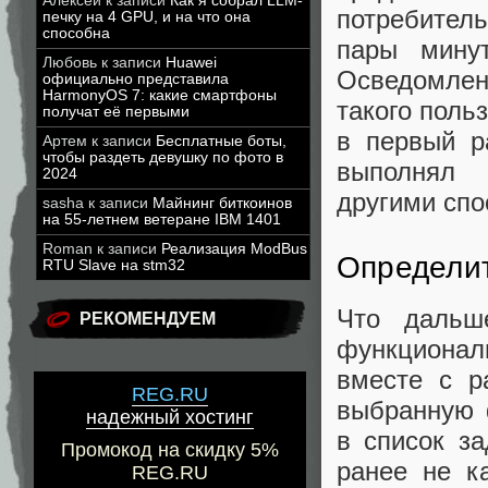
Алексей
к записи
Как я собрал LLM-
потребитель
печку на 4 GPU, и на что она
способна
пары минут
Любовь
к записи
Huawei
Осведомлен
официально представила
HarmonyOS 7: какие смартфоны
такого поль
получат её первыми
в первый р
Артем
к записи
Бесплатные боты,
чтобы раздеть девушку по фото в
выполнял 
2024
другими спо
sasha
к записи
Майнинг биткоинов
на 55-летнем ветеране IBM 1401
Roman
к записи
Реализация ModBus
Определит
RTU Slave на stm32
Что дальш
РЕКОМЕНДУЕМ
функциональ
вместе с р
REG.RU
выбранную 
надежный хостинг
в список з
Промокод на скидку 5%
ранее не к
REG.RU