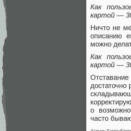
Как пользо
картой — 3
Ничто не ме
описанию е
можно делат
Как пользо
картой — 3
Отставани
достаточно 
складыв
корректирую
о возможно
часто бываю
Автор: SergeyEgor