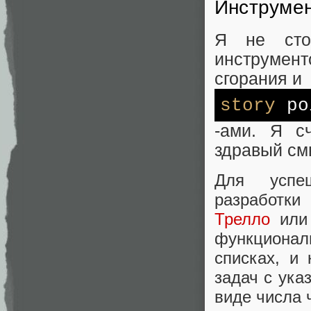
Инструме
Я не сто
инструмен
сгорания и
story
po
-ами. Я с
здравый см
Для успеш
разработки
Трелло
ил
функциона
списках, и
задач с ука
виде числа 