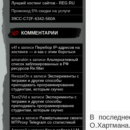
Лучший хостинг сайтов - REG.RU
Промокод 5% скидки на услуги
39CC-C72F-6342-560A
КОММЕНТАРИИ
v4f
к записи
Перебор IP-адресов на
хостинге — и как с этим бороться
amarakin
к записи
Альтернативный
список заблокированных в РФ
ресурсов Re:filter
ResizeOn
к записи
Эксперименты с
тиграми и другие способы
преподавать программирование
студентам, которым скучно
Text2Vid
к записи
Эксперименты с
тиграми и другие способы
преподавать программирование
студентам, которым скучно
В последне
всым
к записи
Развёртывание своего
MTProxy Telegram со статистикой
О.Хартмана