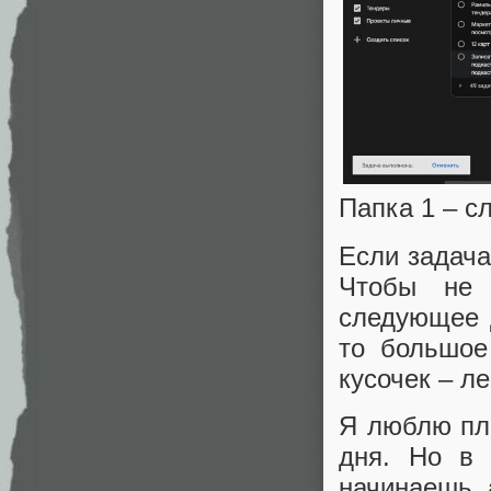
Папка 1 – 
Если задача
Чтобы не
следующее д
то большое
кусочек – л
Я люблю пла
дня. Но в 
начинаешь, а