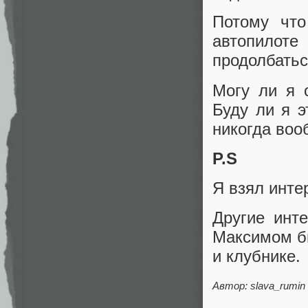
Потому что
автопилот
продолбатьс
Могу ли я 
Буду ли я э
никогда воо
P.S
Я взял инте
Другие инт
Максимом бы
и клубнике.
Автор: slava_rumin