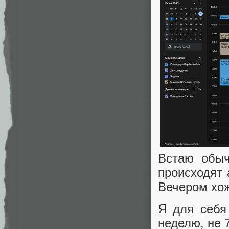
Встаю обыч
происходят 
Вечером хож
Я для себя
неделю, не 7