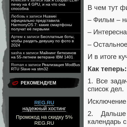
Алексей
к записи
Как я собрал LLM-
печку на 4 GPU, и на что она
В чем тут ф
способна
Любовь
к записи
Huawei
– Фильм – н
официально представила
HarmonyOS 7: какие смартфоны
получат её первыми
– Интересна
Артем
к записи
Бесплатные боты,
чтобы раздеть девушку по фото в
– Остальное
2024
sasha
к записи
Майнинг биткоинов
И в итоге к
на 55-летнем ветеране IBM 1401
Roman
к записи
Реализация ModBus
Как теперь
RTU Slave на stm32
1. Все зада
РЕКОМЕНДУЕМ
список дел.
Исключение 
REG.RU
надежный хостинг
2. Дальш
Промокод на скидку 5%
календарь с
REG.RU