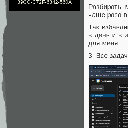
39CC-C72F-6342-560A
Разбирать 
чаще раза в
Так избавля
в день и в 
для меня.
3. Все зада