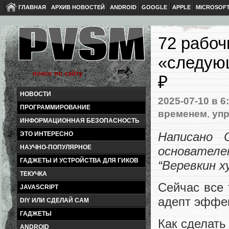
ГЛАВНАЯ
АРХИВ НОВОСТЕЙ
ANDROID
GOOGLE
APPLE
MICROSOF
72 рабоч
«следую
₽
НОВОСТИ
2025-07-10
в 6
ПРОГРАММИРОВАНИЕ
временем
,
уп
ИНФОРМАЦИОННАЯ БЕЗОПАСНОСТЬ
Написано 
ЭТО ИНТЕРЕСНО
НАУЧНО-ПОПУЛЯРНОЕ
основател
ГАДЖЕТЫ И УСТРОЙСТВА ДЛЯ ГИКОВ
“Веревкин х
ТЕКУЧКА
Сейчас все
JAVASCRIPT
адепт эффе
DIY ИЛИ СДЕЛАЙ САМ
ГАДЖЕТЫ
Как сделать
ANDROID