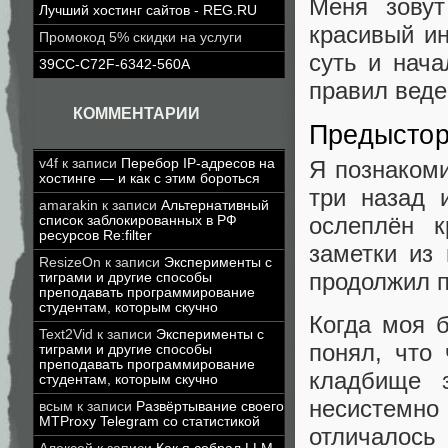
Меня зову
Лучший хостинг сайтов - REG.RU
красивый ин
Промокод 5% скидки на услуги
суть и нача
39CC-C72F-6342-560A
правил веде
КОММЕНТАРИИ
Предысто
Я познакоми
v4f
к записи
Перебор IP-адресов на
хостинге — и как с этим бороться
три назад 
amarakin
к записи
Альтернативный
ослеплён к
список заблокированных в РФ
ресурсов Re:filter
заметки из 
ResizeOn
к записи
Эксперименты с
продолжил 
тиграми и другие способы
преподавать программирование
студентам, которым скучно
Когда моя б
Text2Vid
к записи
Эксперименты с
понял, что
тиграми и другие способы
преподавать программирование
кладбище 
студентам, которым скучно
несистемн
всым
к записи
Развёртывание своего
MTProxy Telegram со статистикой
отличалось