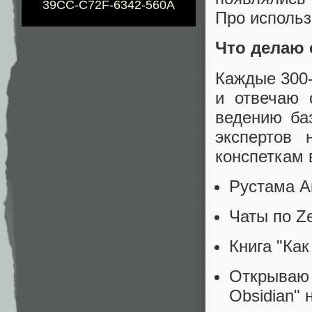
39CC-C72F-6342-560A
Про использ
Что делаю 
Каждые 300
и отвечаю 
ведению ба
экспертов 
конспеткам 
Рустама А
Чаты по Ze
Книга "Как
Открываю 
Obsidian"