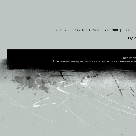
Главная
|
Архив новостей
|
Android
|
Google
Пуб
Все пра
Основными материалами сайта являются
архивные ко