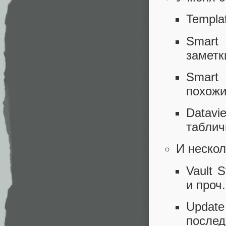
Templa
Smart
заметк
Smart 
похожи
Datavi
таблич
И нескол
Vault 
и проч.
Update
послед