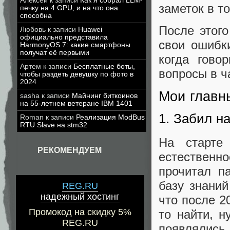
Алексей
к записи
Как я собрал LLM-
заметок в т
печку на 4 GPU, и на что она
способна
После этого
Любовь
к записи
Huawei
официально представила
свои ошибк
HarmonyOS 7: какие смартфоны
получат её первыми
когда гово
Артем
к записи
Бесплатные боты,
вопросы в ч
чтобы раздеть девушку по фото в
2024
Мои главн
sasha
к записи
Майнинг биткоинов
на 55-летнем ветеране IBM 1401
1. Забил н
Roman
к записи
Реализация ModBus
RTU Slave на stm32
На старте 
РЕКОМЕНДУЕМ
естественн
прочитал п
базу знаний
REG.RU
надежный хостинг
что после 2
Промокод на скидку 5%
то найти, н
REG.RU
появлялись 