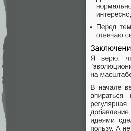
нормальн
интересно,
Перед тем
отвечаю се
Заключени
Я верю, ч
"эволюциони
на масштабе
В начале в
опираться
регулярна
добавлени
идеями сде
пользу. А н