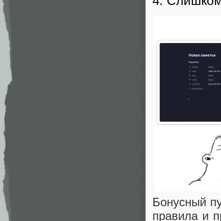
4. Слишко
Бонусный пу
правила и п