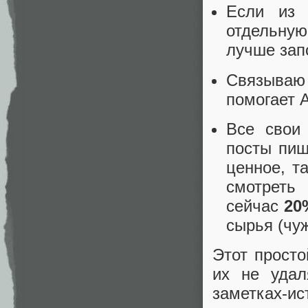
Если из 
отдельную
лучше зап
Связываю
помогает A
Все свои
посты пиш
ценное, т
смотреть
сейчас
20
сырья (чуж
Этот просто
их не удал
заметках-ис