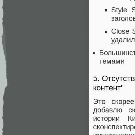
Style 
заголо
Close 
удалил
Большинс
темами
5. Отсутст
контент"
Это скоре
добавлю с
истории К
сконспектир