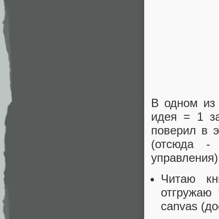
В одном из
идея = 1 з
поверил в 
(отсюда -
управления)
Читаю кн
отгружаю
canvas (до