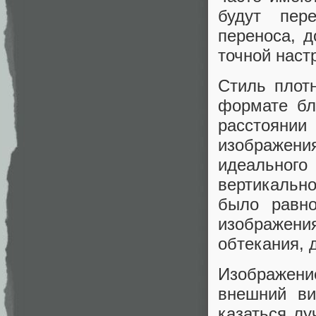
будут пер
переноса, д
точной наст
Стиль плот
формате бл
расстояни
изображени
идеальног
вертикальн
было равно
изображени
обтекания, 
Изображени
внешний ви
казаться лу