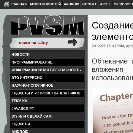
ГЛАВНАЯ
АРХИВ НОВОСТЕЙ
ANDROID
GOOGLE
APPLE
MICROSOF
Создание
элемент
2012-05-15
в 19:04
, руб
НОВОСТИ
Обтекание 
ПРОГРАММИРОВАНИЕ
вложения
ИНФОРМАЦИОННАЯ БЕЗОПАСНОСТЬ
использован
ЭТО ИНТЕРЕСНО
НАУЧНО-ПОПУЛЯРНОЕ
ГАДЖЕТЫ И УСТРОЙСТВА ДЛЯ ГИКОВ
ТЕКУЧКА
JAVASCRIPT
DIY ИЛИ СДЕЛАЙ САМ
ГАДЖЕТЫ
ANDROID