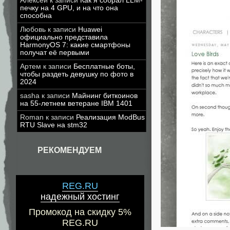
Алексей
к записи
Как я собрал LLM-
печку на 4 GPU, и на что она
способна
Любовь
к записи
Huawei
официально представила
HarmonyOS 7: какие смартфоны
получат её первыми
Артем
к записи
Бесплатные боты,
чтобы раздеть девушку по фото в
2024
sasha
к записи
Майнинг биткоинов
на 55-летнем ветеране IBM 1401
Roman
к записи
Реализация ModBus
RTU Slave на stm32
РЕКОМЕНДУЕМ
REG.RU
надежный хостинг
Промокод на скидку 5%
REG.RU