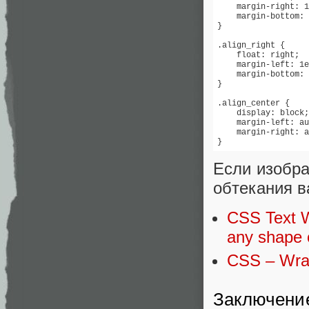
    margin-right: 1
    margin-bottom: 
}

.align_right {

    float: right;

    margin-left: 1e
    margin-bottom: 
}

.align_center {

    display: block;

    margin-left: au
    margin-right: a
Если изобр
обтекания в
CSS Text W
any shape 
CSS – Wrap
Заключени