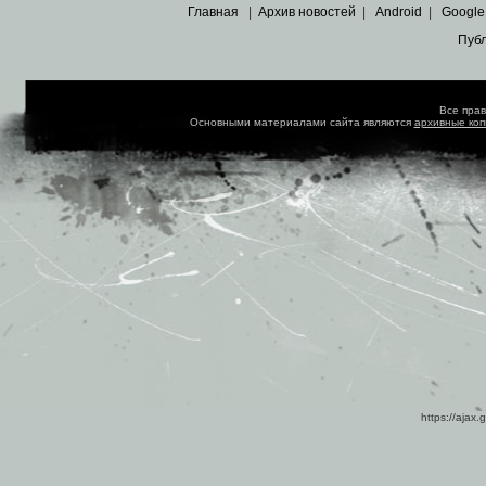
Главная
|
Архив новостей
|
Android
|
Google
Пуб
Все пра
Основными материалами сайта являются
архивные ко
https://ajax.