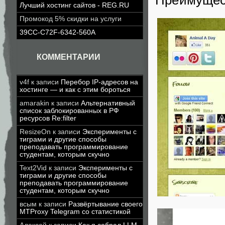
Лучший хостинг сайтов - REG.RU
Промокод 5% скидки на услуги
39CC-C72F-6342-560A
КОММЕНТАРИИ
v4f
к записи
Перебор IP-адресов на
хостинге — и как с этим бороться
amarakin
к записи
Альтернативный
список заблокированных в РФ
ресурсов Re:filter
ResizeOn
к записи
Эксперименты с
тиграми и другие способы
преподавать программирование
студентам, которым скучно
Text2Vid
к записи
Эксперименты с
тиграми и другие способы
преподавать программирование
студентам, которым скучно
всым
к записи
Развёртывание своего
MTProxy Telegram со статистикой