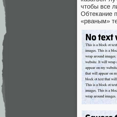
чтобы все л
Обтекание п
«рваным» те