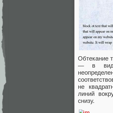
Обтекание т
— в виде
неопредел
соответств
не квадрат
линий вокр
снизу.