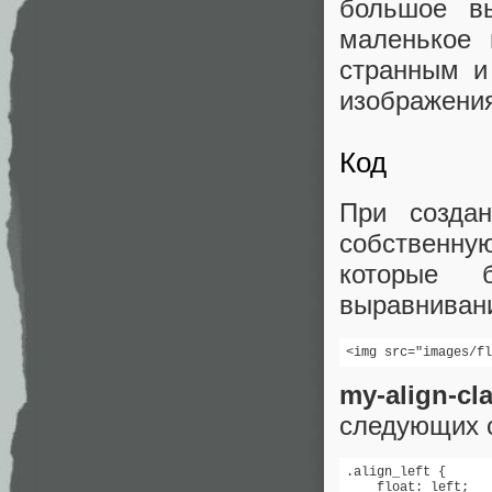
большое в
маленькое 
странным и
изображени
Код
При создан
собственну
которые 
выравниван
my-align-cl
следующих 
.align_left {

    float: left;
