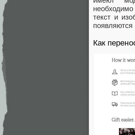
имеют мод
необходимо
текст и из
появляются 
Как перено