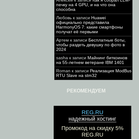
Алексей
к записи
Как я собрал LLM-
печку на 4 GPU, и на что она
способна
Любовь
к записи
Huawei
официально представила
HarmonyOS 7: какие смартфоны
получат её первыми
Артем
к записи
Бесплатные боты,
чтобы раздеть девушку по фото в
2024
sasha
к записи
Майнинг биткоинов
на 55-летнем ветеране IBM 1401
Roman
к записи
Реализация ModBus
RTU Slave на stm32
РЕКОМЕНДУЕМ
REG.RU
надежный хостинг
Промокод на скидку 5%
REG.RU