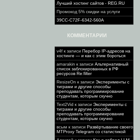
Лучший хостинг сайтов - REG.RU
Промокод 5% скидки на услуги
39CC-C72F-6342-560A
КОММЕНТАРИИ
v4f
к записи
Перебор IP-адресов на
хостинге — и как с этим бороться
amarakin
к записи
Альтернативный
список заблокированных в РФ
ресурсов Re:filter
ResizeOn
к записи
Эксперименты с
тиграми и другие способы
преподавать программирование
студентам, которым скучно
Text2Vid
к записи
Эксперименты с
тиграми и другие способы
преподавать программирование
студентам, которым скучно
всым
к записи
Развёртывание своего
MTProxy Telegram со статистикой