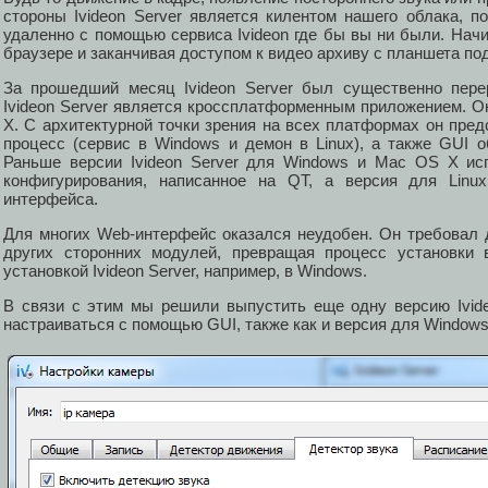
стороны Ivideon Server является килентом нашего облака, п
удаленно с помощью сервиса Ivideon где бы вы ни были. Начи
браузере и заканчивая доступом к видео архиву с планшета п
За прошедший месяц Ivideon Server был существенно перер
Ivideon Server является кроссплатформенным приложением. О
X. С архитектурной точки зрения на всех платформах он пре
процесс (сервис в Windows и демон в Linux), а также GUI о
Раньше версии Ivideon Server для Windows и Mac OS X ис
конфигурирования, написанное на QT, а версия для Lin
интерфейса.
Для многих Web-интерфейс оказался неудобен. Он требовал 
других сторонних модулей, превращая процесс установки
установкой Ivideon Server, например, в Windows.
В связи с этим мы решили выпустить еще одну версию Ivideo
настраиваться с помощью GUI, также как и версия для Window