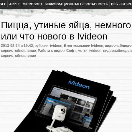
GLE
APPLE
MICROSOFT
ИНФОРМАЦИОННАЯ БЕЗОПАСНОСТЬ
ВЕБ – РАЗР
Пицца, утиные яйца, немного 
или что нового в Ivideon
2013-02-24
в 19:42
, рубрики:
ivideon
,
Блог компании Ivideon
,
видеонаблюде
сервис
,
обновление
,
Работа с видео
,
Софт
, метки:
ivideon
,
видеонаблюден
сервис
,
обновление