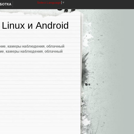
Select Language
▼
АБОТКА
Linux и Android
ние
,
камеры наблюдения
,
облачный
ие
,
камеры наблюдения
,
облачный