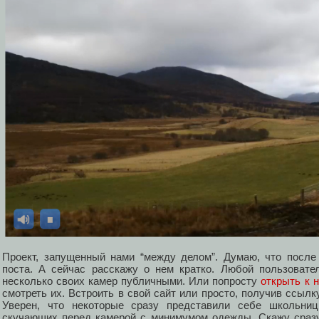
Проект, запущенный нами “между делом”. Думаю, что после
поста. А сейчас расскажу о нем кратко. Любой пользовате
несколько своих камер публичными. Или попросту
открыть к 
смотреть их. Встроить в свой сайт или просто, получив ссылк
Уверен, что некоторые сразу представили себе школьниц 
скучающих перед камерой с минимумом одежды. Скажу сразу