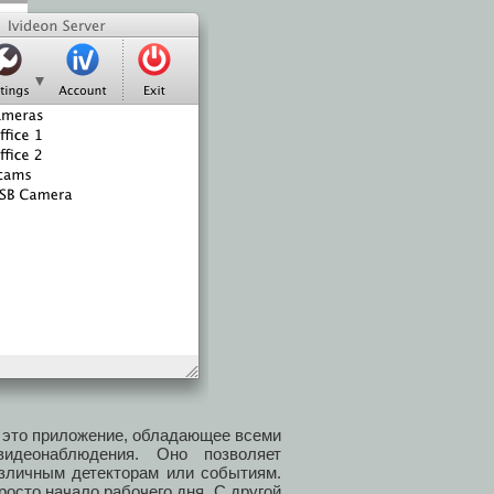
это приложение, обладающее всеми
видеонаблюдения. Оно позволяет
азличным детекторам или событиям.
росто начало рабочего дня. С другой