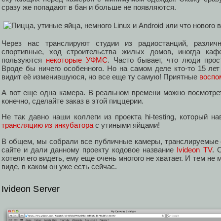
сразу же попадают в бан и больше не появляются.
Через нас транслируют студии из радиостанций, различ
спортивные, ход строительства жилых домов, иногда ка
пользуются
некоторые УФМС
. Часто бывает, что люди прос
Вроде бы ничего особенного. Но на самом деле кто-то 15 лет
видит её изменившуюся, но все еще ту самую! Приятные
воспо
А вот еще одна камера. В реальном времени можно посмотре
конечно, сделайте заказ в этой пиццерии.
Не так давно наши коллеги из проекта hi-testing, который н
трансляцию из инкубатора
с утиными яйцами!
В общем, мы собрали все публичные камеры, транслируемые 
сайте и дали данному проекту кодовое название
Ivideon TV
. 
хотели его видеть, ему еще очень многого не хватает. И тем не
виде, в каком он уже есть сейчас.
Ivideon Server