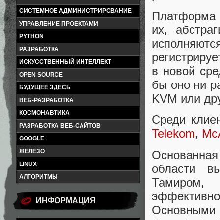
СИСТЕМНОЕ АДМИНИСТРИРОВАНИЕ
Платформа R
УПРАВЛЕНИЕ ПРОЕКТАМИ
их, абстра
PYTHON
исполняют
РАЗРАБОТКА
регистрируе
ИСКУССТВЕННЫЙ ИНТЕЛЛЕКТ
в новой сре
OPEN SOURCE
бы оно ни р
БУДУЩЕЕ ЗДЕСЬ
KVM или дру
ВЕБ-РАЗРАБОТКА
КОСМОНАВТИКА
Среди клие
РАЗРАБОТКА ВЕБ-САЙТОВ
Telekom
,
Mc
GOOGLE
ЖЕЛЕЗО
Основанная
LINUX
области в
АЛГОРИТМЫ
Тамиром, 
эффективн
ИНФОРМАЦИЯ
Основными 