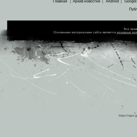
Главная
|
Архив новостей
|
Android
|
Google
Пуб
Все пра
Основными материалами сайта являются
архивные ко
https://ajax.