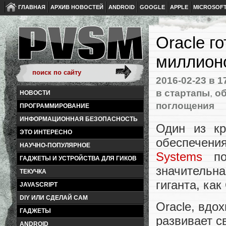
ГЛАВНАЯ
АРХИВ НОВОСТЕЙ
ANDROID
GOOGLE
APPLE
MICROSOF
Oracle г
миллионо
2016-02-23
в 1
в стартапы
,
о
НОВОСТИ
поглощения
ПРОГРАММИРОВАНИЕ
ИНФОРМАЦИОННАЯ БЕЗОПАСНОСТЬ
Один из кр
ЭТО ИНТЕРЕСНО
обеспечен
НАУЧНО-ПОПУЛЯРНОЕ
Systems
поч
ГАДЖЕТЫ И УСТРОЙСТВА ДЛЯ ГИКОВ
значительна
ТЕКУЧКА
гиганта, как
JAVASCRIPT
DIY ИЛИ СДЕЛАЙ САМ
Oracle, вдо
ГАДЖЕТЫ
развивает с
ANDROID