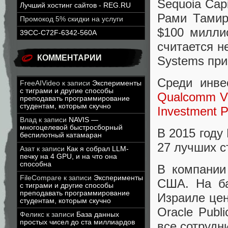
Sequoia Cap
Лучший хостинг сайтов - REG.RU
Рами Тамир
Промокод 5% скидки на услуги
$100 миллио
39CC-C72F-6342-560A
считается н
КОММЕНТАРИИ
Systems при
Среди инв
FreeAIVideo
к записи
Эксперименты
с тиграми и другие способы
Qualcomm V
преподавать программирование
студентам, которым скучно
Investment P
Влад
к записи
NAVIS —
многоцелевой быстросборный
В 2015 году 
беспилотный катамаран
27 лучших с
Азат
к записи
Как я собрал LLM-
печку на 4 GPU, и на что она
способна
В компании
FileCompare
к записи
Эксперименты
США. На ба
с тиграми и другие способы
преподавать программирование
Израиле цен
студентам, которым скучно
Oracle Publ
Феликс
к записи
База данных
простых чисел до ста миллиардов
все сотрудн