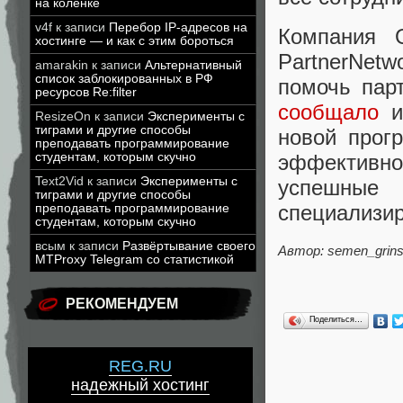
на коленке
v4f
к записи
Перебор IP-адресов на
Компания 
хостинге — и как с этим бороться
PartnerNet
amarakin
к записи
Альтернативный
список заблокированных в РФ
помочь пар
ресурсов Re:filter
сообщало
и
ResizeOn
к записи
Эксперименты с
тиграми и другие способы
новой прог
преподавать программирование
эффективн
студентам, которым скучно
Text2Vid
к записи
Эксперименты с
успешны
тиграми и другие способы
специализир
преподавать программирование
студентам, которым скучно
всым
к записи
Развёртывание своего
Автор: semen_grins
MTProxy Telegram со статистикой
РЕКОМЕНДУЕМ
Поделиться…
REG.RU
надежный хостинг