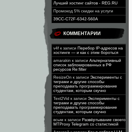
Лучший хостинг сайтов - REG.RU
Промокод 5% скидки на услуги
39CC-C72F-6342-560A
КОММЕНТАРИИ
v4f
к записи
Перебор IP-адресов на
хостинге — и как с этим бороться
amarakin
к записи
Альтернативный
список заблокированных в РФ
ресурсов Re:filter
ResizeOn
к записи
Эксперименты с
тиграми и другие способы
преподавать программирование
студентам, которым скучно
Text2Vid
к записи
Эксперименты с
тиграми и другие способы
преподавать программирование
студентам, которым скучно
всым
к записи
Развёртывание своего
MTProxy Telegram со статистикой