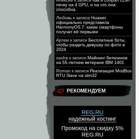
Алексей
к записи
Как я собрал LLM-
печку на 4 GPU, и на что она
способна
Любовь
к записи
Huawei
официально представила
HarmonyOS 7: какие смартфоны
получат её первыми
Артем
к записи
Бесплатные боты,
чтобы раздеть девушку по фото в
2024
sasha
к записи
Майнинг биткоинов
на 55-летнем ветеране IBM 1401
Roman
к записи
Реализация ModBus
RTU Slave на stm32
РЕКОМЕНДУЕМ
REG.RU
надежный хостинг
Промокод на скидку 5%
REG.RU