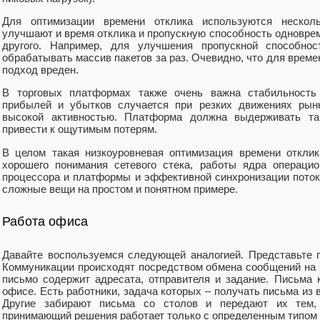
Для оптимизации времени отклика используются нескол
улучшают и время отклика и пропускную способность одноврем
другого. Например, для улучшения пропускной способно
обрабатывать массив пакетов за раз. Очевидно, что для време
подход вреден.
В торговых платформах также очень важна стабильность
прибылей и убытков случается при резких движениях рын
высокой активностью. Платформа должна выдерживать та
привести к ощутимым потерям.
В целом такая низкоуровневая оптимизация времени откли
хорошего понимания сетевого стека, работы ядра операцио
процессора и платформы и эффективной синхронизации потоко
сложные вещи на простом и понятном примере.
Работа офиса
Давайте воспользуемся следующей аналогией. Представьте 
Коммуникации происходят посредством обмена сообщений на 
письмо содержит адресата, отправителя и задание. Письма
офисе. Есть работники, задача которых – получать письма из 
Другие забирают письма со столов и передают их тем,
принимающий решения работает только с определенным типом п