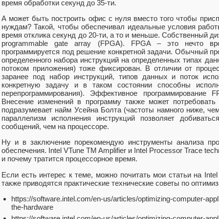
время обработки секунд до 35-ти.
А может быть построить офис с нуля вместо того чтобы при
нуждам? Такой, чтобы обеспечивал идеальные условия работ
время отклика секунд до 20-ти, а то и меньше. Собственный диз
programmable gate array (FPGA). FPGA – это нечто вро
программируется под решение конкретной задачи. Обычный пр
определенного набора инструкций на определенных типах данн
потоком приложения) тоже фиксирован. В отличии от проце
заранее под набор инструкций, типов данных и поток исп
конкретную задачу и в таком состоянии способны испол
перепрограммирования). Эффективное программирование 
Внесение изменений в программу также может потребовать
подразумевает найм Усейна Болта (частоты намного ниже, че
параллелизм исполнения инструкций позволяет добиватьс
сообщений, чем на процессоре.
Ну и в заключение порекомендую инструменты анализа про
обеспечения. Intel VTune TM Amplifier и Intel Processor Trace te
и почему тратится процессорное время.
Если есть интерес к теме, можно почитать мои статьи на Intel 
также приводятся практические технические советы по оптимиз
https://software.intel.com/en-us/articles/optimizing-computer-appli
the-hardware
https://software.intel.com/en-us/articles/optimizing-computer-appli