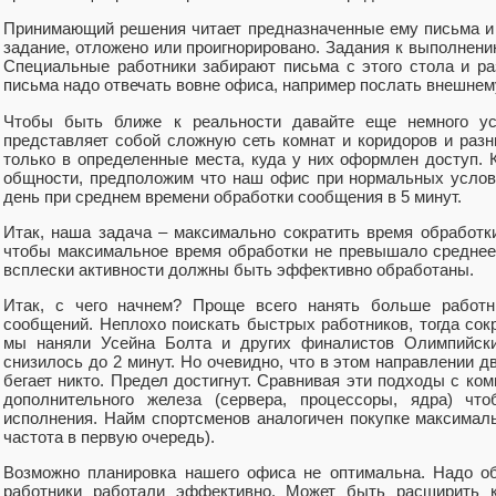
Принимающий решения читает предназначенные ему письма и
задание, отложено или проигнорировано. Задания к выполнен
Специальные работники забирают письма с этого стола и р
письма надо отвечать вовне офиса, например послать внешне
Чтобы быть ближе к реальности давайте еще немного ус
представляет собой сложную сеть комнат и коридоров и раз
только в определенные места, куда у них оформлен доступ. 
общности, предположим что наш офис при нормальных услов
день при среднем времени обработки сообщения в 5 минут.
Итак, наша задача – максимально сократить время обработк
чтобы максимальное время обработки не превышало среднее 
всплески активности должны быть эффективно обработаны.
Итак, с чего начнем? Проще всего нанять больше работ
сообщений. Неплохо поискать быстрых работников, тогда сок
мы наняли Усейна Болта и других финалистов Олимпийски
снизилось до 2 минут. Но очевидно, что в этом направлении д
бегает никто. Предел достигнут. Сравнивая эти подходы с ко
дополнительного железа (сервера, процессоры, ядра) что
исполнения. Найм спортсменов аналогичен покупке максимал
частота в первую очередь).
Возможно планировка нашего офиса не оптимальна. Надо об
работники работали эффективно. Может быть расширить 