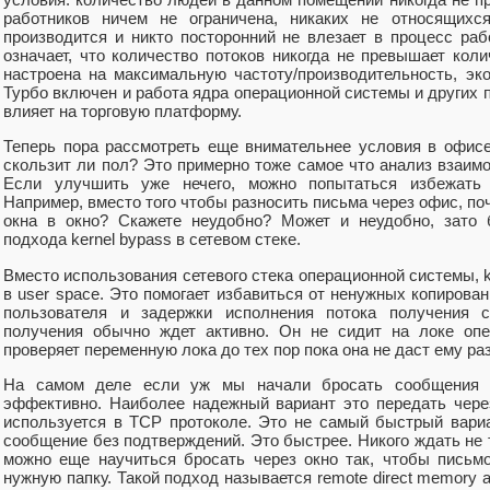
работников ничем не ограничена, никаких не относящихс
производится и никто посторонний не влезает в процесс ра
означает, что количество потоков никогда не превышает кол
настроена на максимальную частоту/производительность, э
Турбо включен и работа ядра операционной системы и других п
влияет на торговую платформу.
Теперь пора рассмотреть еще внимательнее условия в офис
скользит ли пол? Это примерно тоже самое что анализ взаим
Если улучшить уже нечего, можно попытаться избежать 
Например, вместо того чтобы разносить письма через офис, по
окна в окно? Скажете неудобно? Может и неудобно, зато 
подхода kernel bypass в сетевом стеке.
Вместо использования сетевого стека операционной системы, k
в user space. Это помогает избавиться от ненужных копиров
пользователя и задержки исполнения потока получения с
получения обычно ждет активно. Он не сидит на локе опе
проверяет переменную лока до тех пор пока она не даст ему р
На самом деле если уж мы начали бросать сообщения ч
эффективно. Наиболее надежный вариант это передать через
используется в TCP протоколе. Это не самый быстрый вари
сообщение без подтверждений. Это быстрее. Никого ждать не т
можно еще научиться бросать через окно так, чтобы письм
нужную папку. Такой подход называется remote direct memory