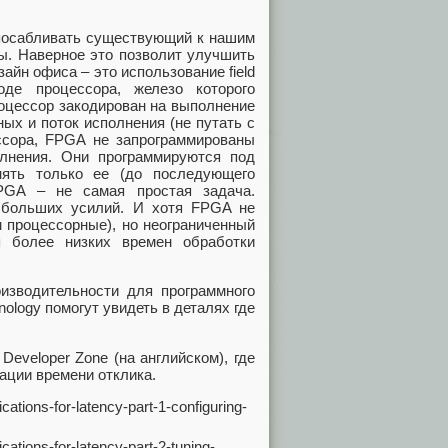
спосабливать существующий к нашим
ы. Наверное это позволит улучшить
айн офиса – это использование field
де процессора, железо которого
оцессор закодирован на выполнение
ых и поток исполнения (не путать с
ссора, FPGA не запрограммированы
олнения. Они программируются под
нять только ее (до последующего
FPGA – не самая простая задача.
 больших усилий. И хотя FPGA не
м процессорные), но неограниченный
я более низких времен обработки
изводительности для программного
chnology помогут увидеть в деталях где
Developer Zone (на английском), где
ации времени отклика.
cations-for-latency-part-1-configuring-
cations-for-latency-part-2-tuning-