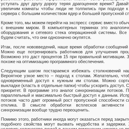
уступать друг другу дорогу теряя драгоценное время? Давай
увеличим комнаты чтобы люди не толпились при подходе к 
сервера с большим количеством ядер и большей пропускной с
Кроме того, мы можем перейти на экспресс сервис вместо об
с внешним миром. В компьютерных терминах это аналогичн
оборудования и сетевого стека операционной системы. Все
будем считать, что они однозначно окупятся.
Итак, после нововведений, наше время обработки сообщений 
Можно еще потренировать работников для улучшения проц
Возможно это даст процентов 15 при правильной мотивации. 
похоже на оптимизацию программного обеспечения.
Следующим шагом постараемся избежать столкновений на
Вероятное узкое место – подход к столам. Желательно, чт
одновременный доступ к нужным им столам. Можно сорти
выкладке (класть в отдельные папки) чтобы ускорить доступ. 
приоритет. В программе это аналог синхронизации потоков. 
параллельный и максимально быстрый доступ к данным. Исп
потоков часто дает огромный рост пропускной способности 
отклика. В смысле обработки всплесков активности в
синхронизации вообще трудно переоценить.
Помимо этого, работники иногда могут оказаться перед закры
подобного свойства могут вызвать неудобства и задержки
условия: количество людей в данном помещении никогда не п