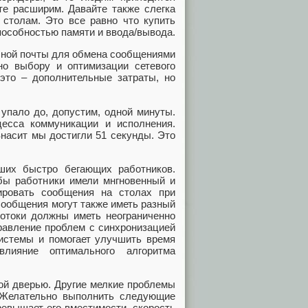
те расширим. Давайте также слегка
столам. Это все равно что купить
пособностью памяти и ввода/вывода.
ычной почты для обмена сообщениями
о выбору и оптимизации сетевого
 это – дополнительные затраты, но
упало до, допустим, одной минуты.
есса коммуникации и исполнения.
Знасит мы достигли 51 секунды. Это
ших быстро бегающих работников.
обы работники имели мнгновенный и
ровать сообщения на столах при
Сообщения могут также иметь разный
Потоки должны иметь неограниченно
равление проблем с синхронизацией
системы и помогает улучшить время
лияние оптимального алгоритма
той дверью. Другие мелкие проблемы
. Желательно выполнить следующие
ревышает его вместимости, скорость