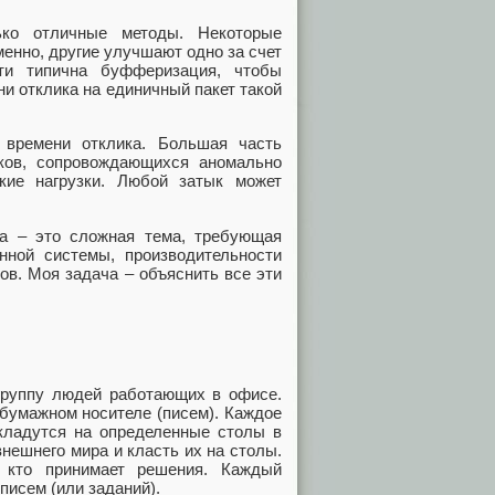
ько отличные методы. Некоторые
енно, другие улучшают одно за счет
сти типична буфферизация, чтобы
ни отклика на единичный пакет такой
 времени отклика. Большая часть
ков, сопровождающихся аномально
кие нагрузки. Любой затык может
ка – это сложная тема, требующая
нной системы, производительности
в. Моя задача – объяснить все эти
группу людей работающих в офисе.
бумажном носителе (писем). Каждое
 кладутся на определенные столы в
внешнего мира и класть их на столы.
 кто принимает решения. Каждый
исем (или заданий).