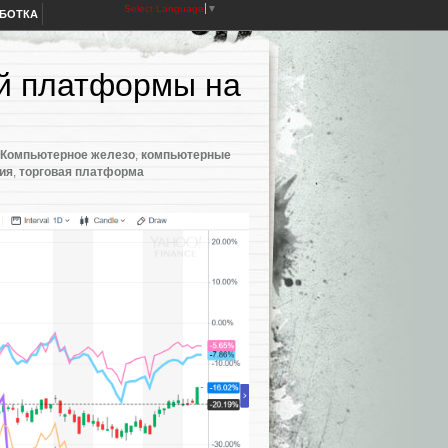
Select Language
▼
АБОТКА
ой платформы на
Компьютерное железо
,
компьютерные
ия
,
торговая платформа