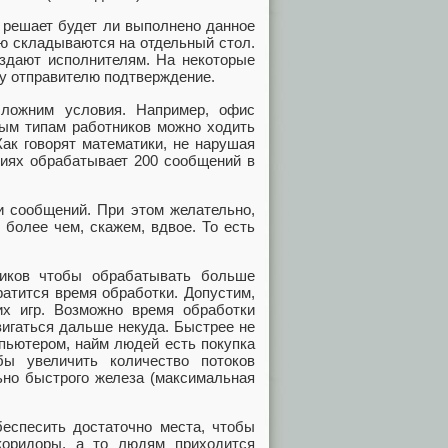
 решает будет ли выполнено данное
ию складываются на отдельный стол.
аздают исполнителям. На некоторые
му отправителю подтверждение.
ложним условия. Например, офис
ным типам работников можно ходить
Как говорят математики, не нарушая
иях обрабатывает 200 сообщений в
и сообщений. При этом желательно,
более чем, скажем, вдвое. То есть
ников чтобы обрабатывать больше
ратится время обработки. Допустим,
х игр. Возможно время обработки
вигаться дальше некуда. Быстрее не
мпьютером, найм людей есть покупка
бы увеличить количество потоков
ьно быстрого железа (максимальная
еспесить достаточно места, чтобы
коридоры, а то людям приходится