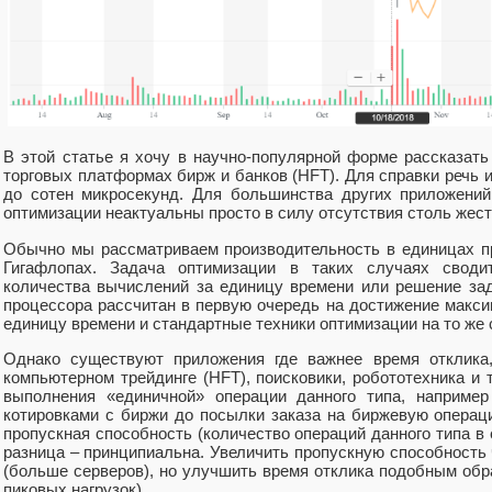
В этой статье я хочу в научно-популярной форме рассказать
торговых платформах бирж и банков (HFT). Для справки речь и
до сотен микросекунд. Для большинства других приложени
оптимизации неактуальны просто в силу отсутствия столь жест
Обычно мы рассматриваем производительность в единицах п
Гигафлопах. Задача оптимизации в таких случаях своди
количества вычислений за единицу времени или решение за
процессора рассчитан в первую очередь на достижение макси
единицу времени и стандартные техники оптимизации на то же 
Однако существуют приложения где важнее время отклика
компьютерном трейдинге (HFT), поисковики, робототехника и 
выполнения «единичной» операции данного типа, например
котировками с биржи до посылки заказа на биржевую операц
пропускная способность (количество операций данного типа в 
разница – принципиальна. Увеличить пропускную способность
(больше серверов), но улучшить время отклика подобным обр
пиковых нагрузок).