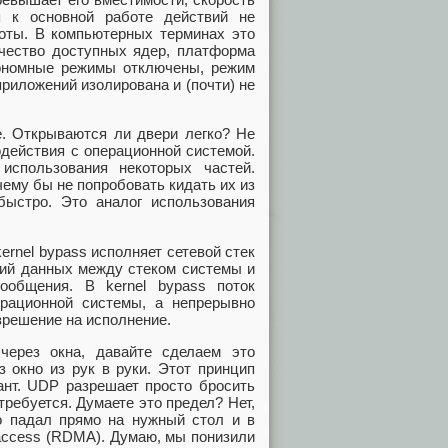
я к основной работе действий не
боты. В компьютерных терминах это
ичество доступных ядер, платформа
кономные режимы отключены, режим
риложений изолирована и (почти) не
е. Открываются ли двери легко? Не
одействия с операционной системой.
использования некоторых частей.
чему бы не попробовать кидать их из
быстро. Это аналог использования
ernel bypass исполняет сетевой стек
аний данных между стеком системы и
ообщения. В kernel bypass поток
рационной системы, а непрерывно
азрешение на исполнение.
ерез окна, давайте сделаем это
 окно из рук в руки. Этот принцип
ант. UDP разрешает просто бросить
ребуется. Думаете это предел? Нет,
о падал прямо на нужный стол и в
 access (RDMA). Думаю, мы понизили