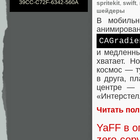
39CC-C72F-6342-560A
spritekit
,
swift
,
шейдеры
В мобильн
анимирован
CAGradie
и медленны
хватает. Н
космос — т
в друга, п
центре — 
«Интерстел
Читать по
YaFF в о
zero‑cop