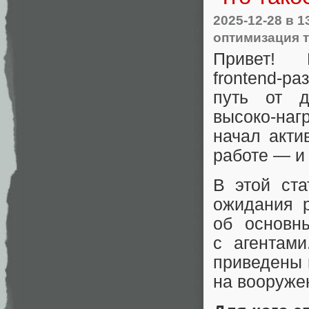
2025-12-28
в 1
оптимизация 
Привет!
frontend‑ра
путь от 
высоко‑на
начал акти
работе — и
В этой ста
ожидания р
об основн
с агентами
приведены 
на вооруже