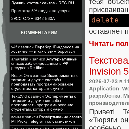
тебя объек
Лучший хостинг сайтов - REG.RU
присваиван
Промокод 5% скидки на услуги
delete
39CC-C72F-6342-560A
оставляет п
КОММЕНТАРИИ
Читать по
v4f
к записи
Перебор IP-адресов на
хостинге — и как с этим бороться
Текстов
amarakin
к записи
Альтернативный
список заблокированных в РФ
ресурсов Re:filter
Invision
ResizeOn
к записи
Эксперименты с
тиграми и другие способы
2026-07-23
в 1
преподавать программирование
Application
,
We
студентам, которым скучно
разработка
,
М
Text2Vid
к записи
Эксперименты с
тиграми и другие способы
производител
преподавать программирование
студентам, которым скучно
Привет! 
всым
к записи
Развёртывание своего
«Тюряги он
MTProxy Telegram со статистикой
особенно