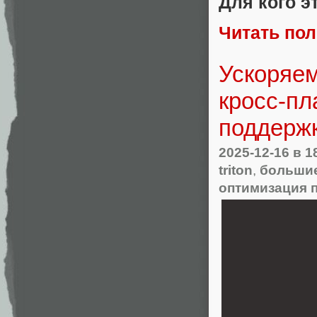
Для кого э
Читать по
Ускоряем
кросс-пл
поддержк
2025-12-16
в 1
triton
,
больши
оптимизация 