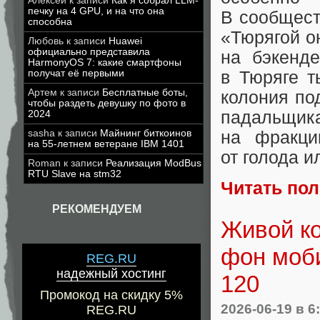
Алексей
к записи
Как я собрал LLM-
печку на 4 GPU, и на что она
В сообщест
способна
«Тюрягой он
Любовь
к записи
Huawei
официально представила
на бэкенде
HarmonyOS 7: какие смартфоны
в Тюряге т
получат её первыми
Артем
к записи
Бесплатные боты,
колония по
чтобы раздеть девушку по фото в
падальщика
2024
на фракци
sasha
к записи
Майнинг биткоинов
на 55-летнем ветеране IBM 1401
от голода и
Roman
к записи
Реализация ModBus
RTU Slave на stm32
Читать по
РЕКОМЕНДУЕМ
Живой ко
фон моби
REG.RU
надежный хостинг
120
Промокод на скидку 5%
2026-06-19
в 6
REG.RU