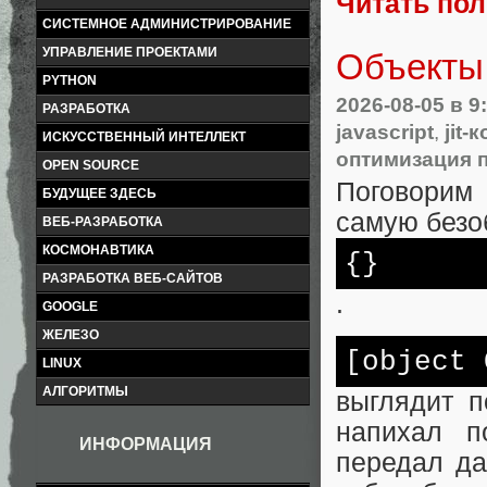
Читать по
СИСТЕМНОЕ АДМИНИСТРИРОВАНИЕ
УПРАВЛЕНИЕ ПРОЕКТАМИ
Объекты 
PYTHON
2026-08-05
в 9
РАЗРАБОТКА
javascript
,
jit
ИСКУССТВЕННЫЙ ИНТЕЛЛЕКТ
оптимизация 
OPEN SOURCE
Поговорим
БУДУЩЕЕ ЗДЕСЬ
самую безо
ВЕБ-РАЗРАБОТКА
КОСМОНАВТИКА
{}
РАЗРАБОТКА ВЕБ-САЙТОВ
.
GOOGLE
ЖЕЛЕЗО
[object 
LINUX
АЛГОРИТМЫ
выглядит п
напихал п
ИНФОРМАЦИЯ
передал да