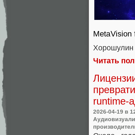
MetaVision 
Хорошулин 
Читать по
Лицензии
преврати
runtime-
2026-04-19
в 1
Аудиовизуали
производител