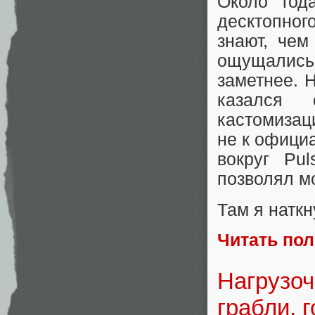
Около год
десктопног
знают, чем
ощущались 
заметнее. 
казался 
кастомизац
не к офици
вокруг Pu
позволял м
Там я натк
Читать по
Нагрузоч
грабли, 