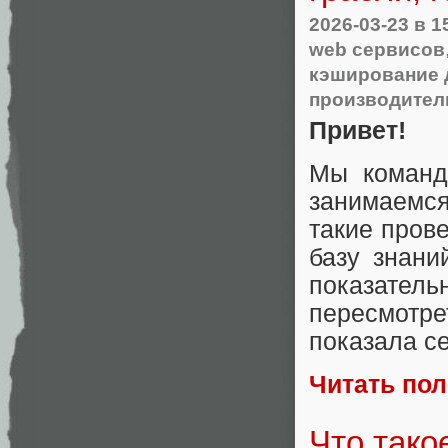
2026-03-23
в 1
web сервисов
кэширование 
производител
Привет!
Мы команд
занимаемс
такие пров
базу знани
показате
пересмотре
показала с
Читать по
Что тако