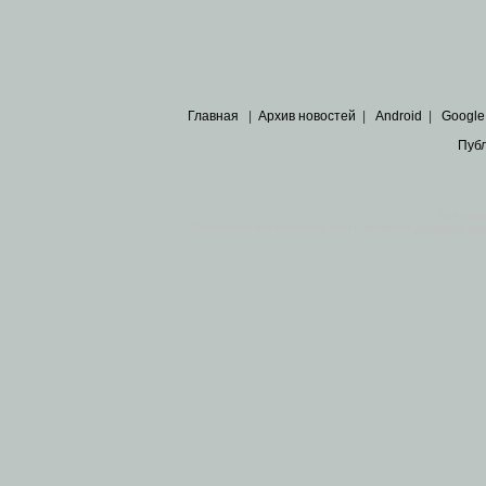
Главная
|
Архив новостей
|
Android
|
Google
Пуб
Все пра
Основными материалами сайта являются
архивные ко