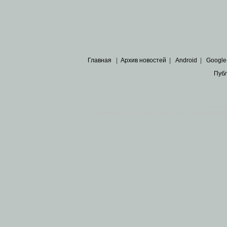
Главная
|
Архив новостей
|
Android
|
Google
Пуб
Все пра
Основными материалами сайта являются
архивные ко