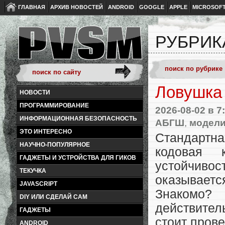
ГЛАВНАЯ
АРХИВ НОВОСТЕЙ
ANDROID
GOOGLE
APPLE
MICROSOF
РУБРИК
Ловушка
НОВОСТИ
ПРОГРАММИРОВАНИЕ
2026-08-02
в 7
ИНФОРМАЦИОННАЯ БЕЗОПАСНОСТЬ
АБГШ
,
модел
ЭТО ИНТЕРЕСНО
Стандартн
НАУЧНО-ПОПУЛЯРНОЕ
кодовая 
ГАДЖЕТЫ И УСТРОЙСТВА ДЛЯ ГИКОВ
устойчиво
ТЕКУЧКА
оказывает
JAVASCRIPT
Знакомо?
DIY ИЛИ СДЕЛАЙ САМ
действител
ГАДЖЕТЫ
стоит пров
ANDROID