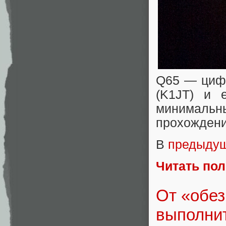
Q65 — цифр
(K1JT) и 
минималь
прохождени
В
предыдущ
Читать по
От «обез
выполнит