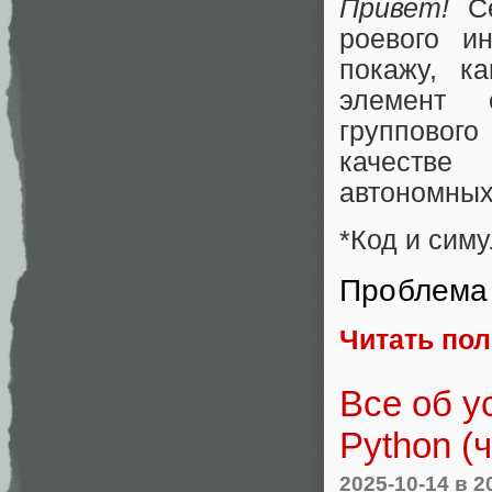
Привет!
Се
роевого и
покажу, к
элемент 
группового
качестве
автономных
*Код и симу
Проблема 
Читать по
Все об у
Python (ч
2025-10-14
в 2