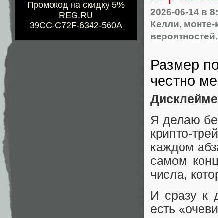
Промокод на скидку 5%
2026-06-14
в 8
REG.RU
Келли
,
монте-
39CC-C72F-6342-560A
вероятностей
Размер по
честно ме
Дисклейме
Я делаю бе
крипто-тре
каждом абз
самом конц
числа, кото
И сразу к 
есть «очеви