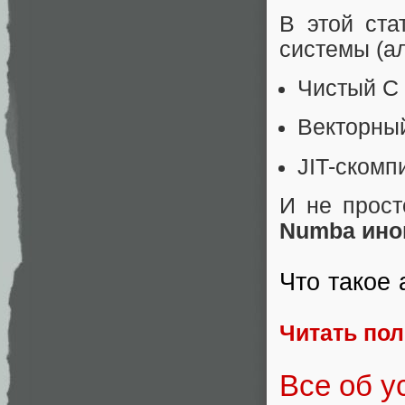
В этой ста
системы (а
Чистый C (
Векторный
JIT-ском
И не прост
Numba ино
Что такое 
Читать по
Все об у