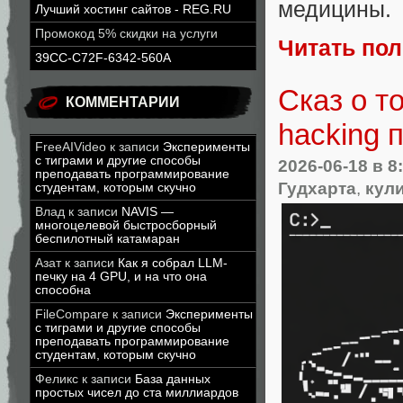
медицины.
Лучший хостинг сайтов - REG.RU
Промокод 5% скидки на услуги
Читать по
39CC-C72F-6342-560A
Сказ о т
КОММЕНТАРИИ
hacking 
FreeAIVideo
к записи
Эксперименты
с тиграми и другие способы
2026-06-18
в 8
преподавать программирование
Гудхарта
,
кул
студентам, которым скучно
Влад
к записи
NAVIS —
многоцелевой быстросборный
беспилотный катамаран
Азат
к записи
Как я собрал LLM-
печку на 4 GPU, и на что она
способна
FileCompare
к записи
Эксперименты
с тиграми и другие способы
преподавать программирование
студентам, которым скучно
Феликс
к записи
База данных
простых чисел до ста миллиардов