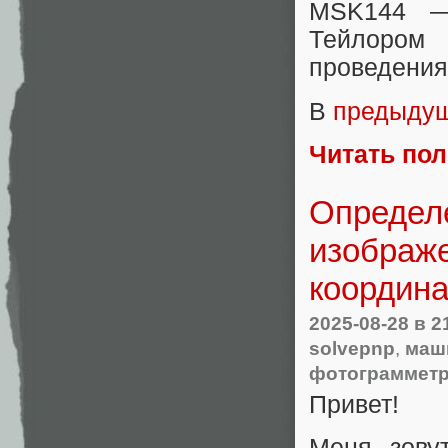
MSK144 —
Тейлором 
проведения
В
предыдущ
Читать по
Определ
изображе
координа
2025-08-28
в 2
solvepnp
,
маш
фотограммет
Привет!
Меня зову