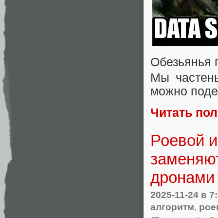
Обезьянья 
Мы частень
можно поде
Читать по
Роевой и
заменяю
дронами
2025-11-24
в 7
алгоритм
,
рое