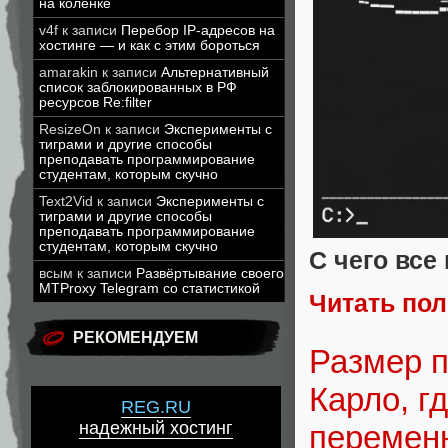
на коленке
v4f
к записи
Перебор IP-адресов на
хостинге — и как с этим бороться
amarakin
к записи
Альтернативный
список заблокированных в РФ
ресурсов Re:filter
ResizeOn
к записи
Эксперименты с
тиграми и другие способы
преподавать программирование
студентам, которым скучно
Text2Vid
к записи
Эксперименты с
тиграми и другие способы
преподавать программирование
студентам, которым скучно
С чего все
всым
к записи
Развёртывание своего
MTProxy Telegram со статистикой
Читать по
РЕКОМЕНДУЕМ
Размер п
Карло, г
REG.RU
надежный хостинг
перемен