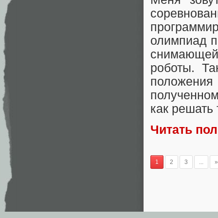
соревнов
программи
олимпиад п
снимающей
роботы. Та
положения
полученном
как решать 
Читать по
1
2
3
...
»