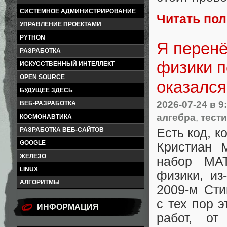
СИСТЕМНОЕ АДМИНИСТРИРОВАНИЕ
Читать по
УПРАВЛЕНИЕ ПРОЕКТАМИ
PYTHON
Я перенё
РАЗРАБОТКА
физики п
ИСКУССТВЕННЫЙ ИНТЕЛЛЕКТ
OPEN SOURCE
оказался
БУДУЩЕЕ ЗДЕСЬ
2026-07-24
в 9
ВЕБ-РАЗРАБОТКА
алгебра
,
тест
КОСМОНАВТИКА
Есть код, к
РАЗРАБОТКА ВЕБ-САЙТОВ
GOOGLE
Кристиан 
ЖЕЛЕЗО
набор MAT
LINUX
физики, из
АЛГОРИТМЫ
2009-м Сти
с тех пор 
ИНФОРМАЦИЯ
работ, от