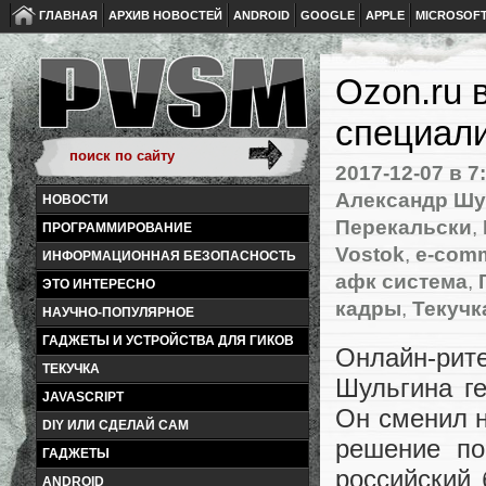
ГЛАВНАЯ
АРХИВ НОВОСТЕЙ
ANDROID
GOOGLE
APPLE
MICROSOF
Ozon.ru 
специали
2017-12-07
в 7
Александр Шу
НОВОСТИ
Перекальски
,
ПРОГРАММИРОВАНИЕ
Vostok
,
e-com
ИНФОРМАЦИОННАЯ БЕЗОПАСНОСТЬ
афк система
,
ЭТО ИНТЕРЕСНО
кадры
,
Текучк
НАУЧНО-ПОПУЛЯРНОЕ
ГАДЖЕТЫ И УСТРОЙСТВА ДЛЯ ГИКОВ
Онлайн-рит
ТЕКУЧКА
Шульгина г
JAVASCRIPT
Он сменил н
DIY ИЛИ СДЕЛАЙ САМ
решение по
ГАДЖЕТЫ
российский 
ANDROID