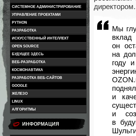
директором.
СИСТЕМНОЕ АДМИНИСТРИРОВАНИЕ
УПРАВЛЕНИЕ ПРОЕКТАМИ
PYTHON
Мы глу
РАЗРАБОТКА
вклад
ИСКУССТВЕННЫЙ ИНТЕЛЛЕКТ
он ос
OPEN SOURCE
на дол
БУДУЩЕЕ ЗДЕСЬ
году 
ВЕБ-РАЗРАБОТКА
энерг
КОСМОНАВТИКА
OZON.
РАЗРАБОТКА ВЕБ-САЙТОВ
GOOGLE
подня
ЖЕЛЕЗО
и кач
LINUX
сущес
АЛГОРИТМЫ
и соз
в буд
ИНФОРМАЦИЯ
Шульг