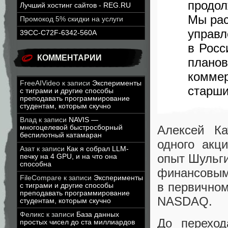
прод
Лучший хостинг сайтов - REG.RU
Мы ра
Промокод 5% скидки на услуги
управ
39CC-C72F-6342-560A
в Росс
КОММЕНТАРИИ
плано
комме
FreeAIVideo
к записи
Эксперименты
старши
с тиграми и другие способы
преподавать программирование
студентам, которым скучно
Влад
к записи
NAVIS —
Алексей Ка
многоцелевой быстросборный
беспилотный катамаран
одного акц
Азат
к записи
Как я собрал LLM-
опыт Шульги
печку на 4 GPU, и на что она
способна
финансовы
FileCompare
к записи
Эксперименты
в первично
с тиграми и другие способы
преподавать программирование
NASDAQ.
студентам, которым скучно
Феликс
к записи
База данных
До переход
простых чисел до ста миллиардов