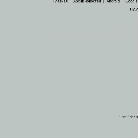
Главная
|
Архив новостей
|
Android
|
Google
Пуб
Все пра
Основными материалами сайта являются
архивные ко
https://ajax.