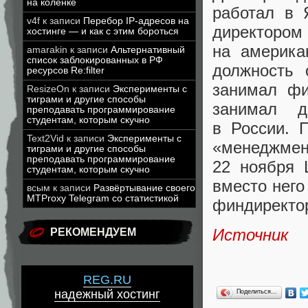
на коленке
работал в 
v4f
к записи
Перебор IP-адресов на
директоро
хостинге — и как с этим бороться
на америк
amarakin
к записи
Альтернативный
список заблокированных в РФ
должность 
ресурсов Re:filter
занимал фи
ResizeOn
к записи
Эксперименты с
тиграми и другие способы
занимал д
преподавать программирование
студентам, которым скучно
в России. 
Text2Vid
к записи
Эксперименты с
«
менеджмен
тиграми и другие способы
преподавать программирование
22 ноября
студентам, которым скучно
вместо него
всым
к записи
Развёртывание своего
MTProxy Telegram со статистикой
финдиректор
Источник
РЕКОМЕНДУЕМ
REG.RU
надежный хостинг
Поделиться…