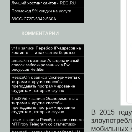
Лучший хостинг сайтов - REG.RU
Промокод 5% скидки на услуги
39CC-C72F-6342-560A
КОММЕНТАРИИ
v4f
к записи
Перебор IP-адресов на
хостинге — и как с этим бороться
amarakin
к записи
Альтернативный
список заблокированных в РФ
ресурсов Re:filter
ResizeOn
к записи
Эксперименты с
тиграми и другие способы
преподавать программирование
студентам, которым скучно
Text2Vid
к записи
Эксперименты с
тиграми и другие способы
преподавать программирование
В 2015 год
студентам, которым скучно
злоупотре
всым
к записи
Развёртывание своего
MTProxy Telegram со статистикой
мобильных 