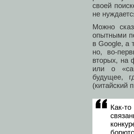
своей поиск
не нуждаетс
Можно сказ
опытными по
в Google, а
но, во-пер
вторых, на 
или о «сам
будущее, г
(китайский 
Как-то
связан
конкур
борю