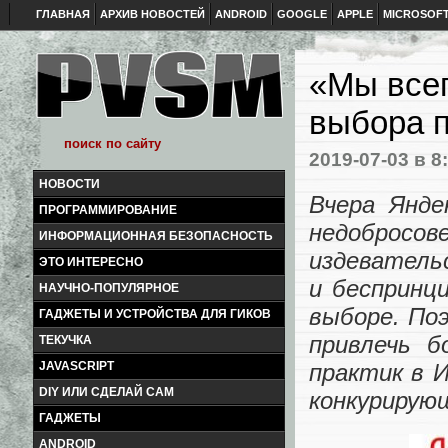
ГЛАВНАЯ
АРХИВ НОВОСТЕЙ
ANDROID
GOOGLE
APPLE
MICROSOF
«Мы всег
выбора п
2019-07-03
в 8
НОВОСТИ
Вчера Янд
ПРОГРАММИРОВАНИЕ
недоброс
ИНФОРМАЦИОННАЯ БЕЗОПАСНОСТЬ
издеватель
ЭТО ИНТЕРЕСНО
и беспринц
НАУЧНО-ПОПУЛЯРНОЕ
выборе. По
ГАДЖЕТЫ И УСТРОЙСТВА ДЛЯ ГИКОВ
привлечь б
ТЕКУЧКА
практик в 
JAVASCRIPT
DIY ИЛИ СДЕЛАЙ САМ
конкурирующ
ГАДЖЕТЫ
ANDROID