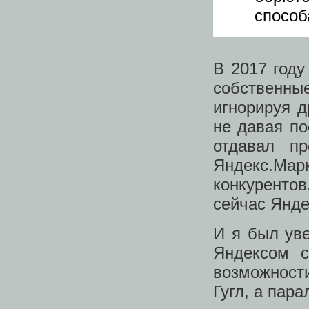
способ
В 2017 год
собственн
игнорируя д
не давая п
отдавал пр
Яндекс.Марк
конкурентов
сейчас Янде
И я был ув
Яндексом с
возможност
Гугл, а пар