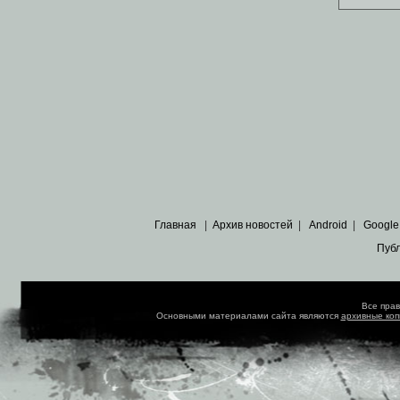
Главная
|
Архив новостей
|
Android
|
Google
Пуб
Все пра
Основными материалами сайта являются
архивные ко