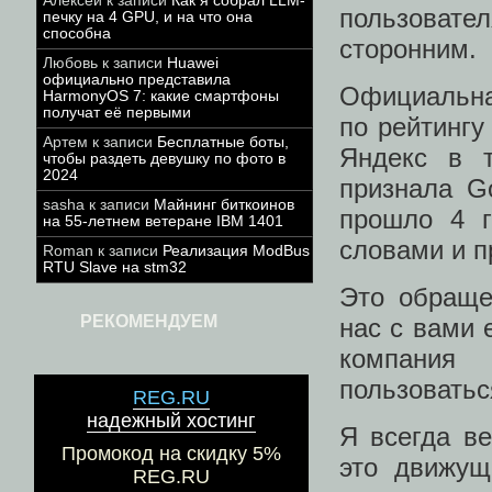
Алексей
к записи
Как я собрал LLM-
пользовате
печку на 4 GPU, и на что она
способна
сторонним.
Любовь
к записи
Huawei
официально представила
Официальна
HarmonyOS 7: какие смартфоны
получат её первыми
по рейтингу
Артем
к записи
Бесплатные боты,
Яндекс в 
чтобы раздеть девушку по фото в
2024
признала G
sasha
к записи
Майнинг биткоинов
прошло 4 г
на 55-летнем ветеране IBM 1401
словами и п
Roman
к записи
Реализация ModBus
RTU Slave на stm32
Это обраще
РЕКОМЕНДУЕМ
нас с вами 
компания
пользоватьс
REG.RU
надежный хостинг
Я всегда в
Промокод на скидку 5%
это движущ
REG.RU