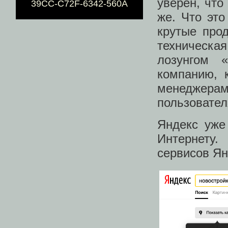
уверен, что
39CC-C72F-6342-560A
же. Что эт
крутые прод
техническа
лозунгом 
компанию, 
менеджерам
пользовател
Яндекс уже
Интернету.
сервисов Ян