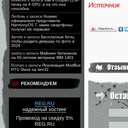
Алексей
к записи
Как я собрал LLM-
Источник
печку на 4 GPU, и на что она
способна
Любовь
к записи
Huawei
официально представила
HarmonyOS 7: какие смартфоны
получат её первыми
Поделиться…
Артем
к записи
Бесплатные боты,
чтобы раздеть девушку по фото в
2024
sasha
к записи
Майнинг биткоинов
на 55-летнем ветеране IBM 1401
Roman
к записи
Реализация ModBus
RTU Slave на stm32
РЕКОМЕНДУЕМ
REG.RU
надежный хостинг
Промокод на скидку 5%
REG.RU