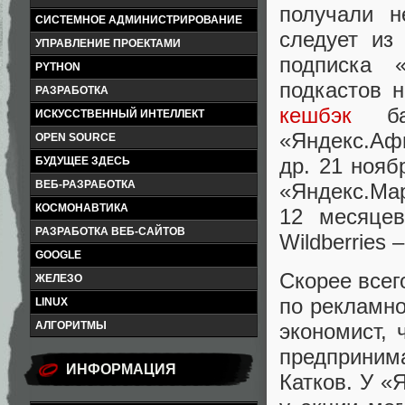
получали н
СИСТЕМНОЕ АДМИНИСТРИРОВАНИЕ
следует из
УПРАВЛЕНИЕ ПРОЕКТАМИ
подписка 
PYTHON
подкастов 
РАЗРАБОТКА
кешбэк
бал
ИСКУССТВЕННЫЙ ИНТЕЛЛЕКТ
«Яндекс.Аф
OPEN SOURCE
др. 21 нояб
БУДУЩЕЕ ЗДЕСЬ
ВЕБ-РАЗРАБОТКА
«Яндекс.Мар
КОСМОНАВТИКА
12 месяце
РАЗРАБОТКА ВЕБ-САЙТОВ
Wildberries 
GOOGLE
Скорее всег
ЖЕЛЕЗО
по рекламно
LINUX
экономист,
АЛГОРИТМЫ
предприним
ИНФОРМАЦИЯ
Катков. У «