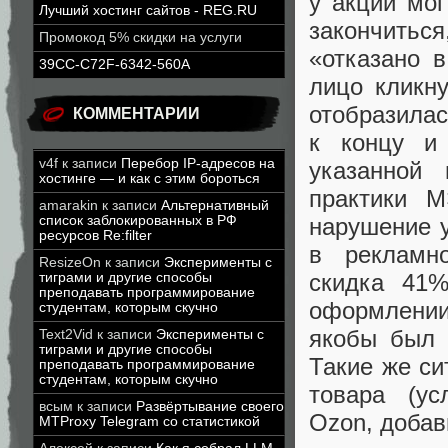
у акции мог
Лучший хостинг сайтов - REG.RU
закончитьс
Промокод 5% скидки на услуги
«отказано в
39CC-C72F-6342-560A
лицо кликну
отобразилас
КОММЕНТАРИИ
к концу и
v4f
к записи
Перебор IP-адресов на
указанной 
хостинге — и как с этим бороться
практики М
amarakin
к записи
Альтернативный
нарушение у
список заблокированных в РФ
ресурсов Re:filter
в рекламн
ResizeOn
к записи
Эксперименты с
скидка 41%
тиграми и другие способы
преподавать программирование
оформлении
студентам, которым скучно
якобы был 
Text2Vid
к записи
Эксперименты с
тиграми и другие способы
Такие же си
преподавать программирование
студентам, которым скучно
товара (ус
всым
к записи
Развёртывание своего
Ozon, добав
MTProxy Telegram со статистикой