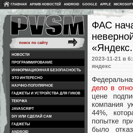
ГЛАВНАЯ
АРХИВ НОВОСТЕЙ
ANDROID
GOOGLE
APPLE
MICROSOF
ФАС нача
неверной
«Яндекс
НОВОСТИ
2023-11-21
в 6
ПРОГРАММИРОВАНИЕ
яндекс
ИНФОРМАЦИОННАЯ БЕЗОПАСНОСТЬ
Федеральн
ЭТО ИНТЕРЕСНО
НАУЧНО-ПОПУЛЯРНОЕ
дело в отн
ГАДЖЕТЫ И УСТРОЙСТВА ДЛЯ ГИКОВ
цене подпи
ТЕКУЧКА
компания у
JAVASCRIPT
44%, котор
DIY ИЛИ СДЕЛАЙ САМ
попытке пр
ГАДЖЕТЫ
было отказ
ANDROID