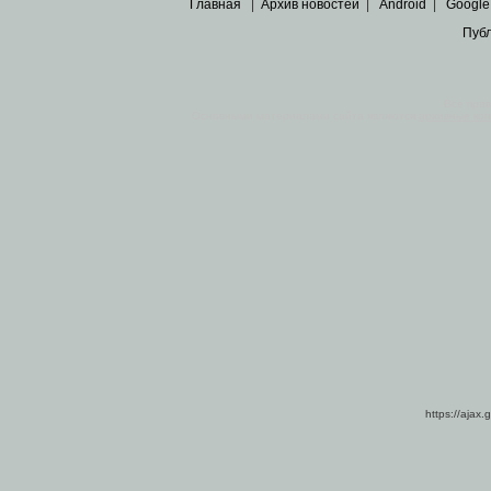
Главная
|
Архив новостей
|
Android
|
Google
Пуб
Все пра
Основными материалами сайта являются
архивные ко
https://ajax.