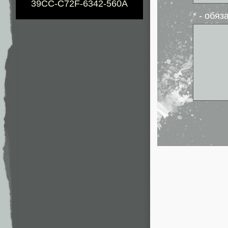
39CC-C72F-6342-560A
* - обя