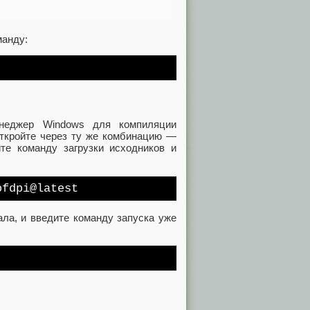
манду:
енеджер Windows для компиляции
откройте через ту же комбинацию —
те команду загрузки исходников и
ofdpi@latest
ла, и введите команду запуска уже