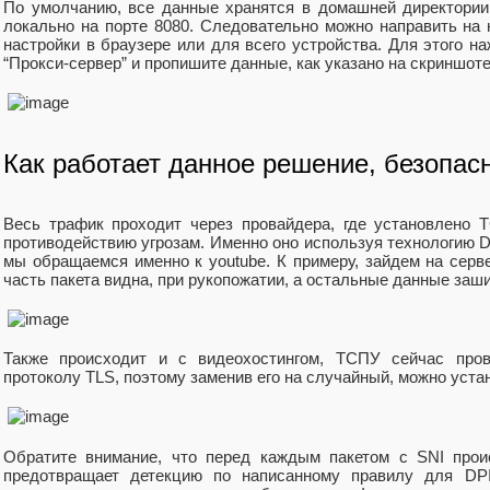
По умолчанию, все данные хранятся в домашней директории
локально на порте 8080. Следовательно можно направить на 
настройки в браузере или для всего устройства. Для этого на
“Прокси-сервер” и пропишите данные, как указано на скриншоте
Как работает данное решение, безопас
Весь трафик проходит через провайдера, где установлено 
противодействию угрозам. Именно оно используя технологию DP
мы обращаемся именно к youtube. К примеру, зайдем на сервер
часть пакета видна, при рукопожатии, а остальные данные за
Также происходит и с видеохостингом, ТСПУ сейчас про
протоколу TLS, поэтому заменив его на случайный, можно уста
Обратите внимание, что перед каждым пакетом с SNI проис
предотвращает детекцию по написанному правилу для DPI