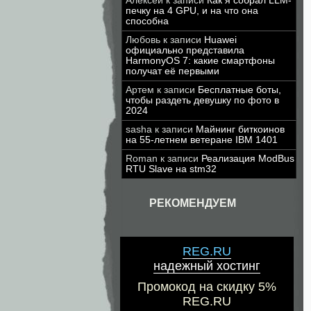
Алексей
к записи
Как я собрал LLM-
печку на 4 GPU, и на что она
способна
Любовь
к записи
Huawei
официально представила
HarmonyOS 7: какие смартфоны
получат её первыми
Артем
к записи
Бесплатные боты,
чтобы раздеть девушку по фото в
2024
sasha
к записи
Майнинг биткоинов
на 55-летнем ветеране IBM 1401
Roman
к записи
Реализация ModBus
RTU Slave на stm32
РЕКОМЕНДУЕМ
REG.RU
надежный хостинг
Промокод на скидку 5%
REG.RU