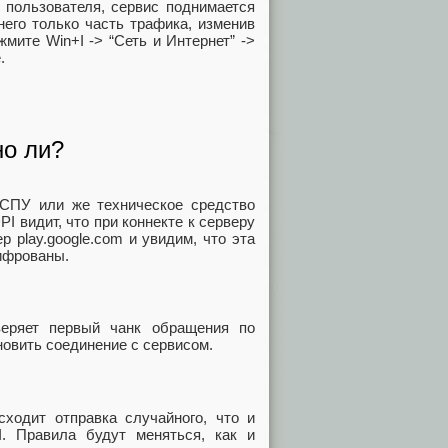
 пользователя, сервис поднимается
него только часть трафика, изменив
жмите Win+I -> “Сеть и Интернет” ->
.
но ли?
ТСПУ или же техническое средство
I видит, что при коннекте к серверу
 play.google.com и увидим, что эта
шифрованы.
веряет первый чанк обращения по
новить соединение с сервисом.
ходит отправка случайного, что и
. Правила будут меняться, как и