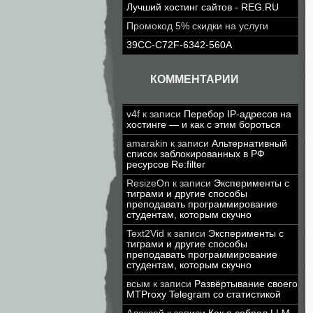
Лучший хостинг сайтов - REG.RU
Промокод 5% скидки на услуги
39CC-C72F-6342-560A
КОММЕНТАРИИ
v4f
к записи
Перебор IP-адресов на
хостинге — и как с этим бороться
amarakin
к записи
Альтернативный
список заблокированных в РФ
ресурсов Re:filter
ResizeOn
к записи
Эксперименты с
тиграми и другие способы
преподавать программирование
студентам, которым скучно
Text2Vid
к записи
Эксперименты с
тиграми и другие способы
преподавать программирование
студентам, которым скучно
всым
к записи
Развёртывание своего
MTProxy Telegram со статистикой