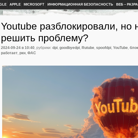
GLE
APPLE
MICROSOFT
ИНФОРМАЦИОННАЯ БЕЗОПАСНОСТЬ
ВЕБ – РАЗР
Youtube разблокировали, но н
решить проблему?
2024-09-24
в 10:40
, рубрики:
dpi
,
goodbyedpi
,
Rutube
,
spoofdpi
,
YouTube
,
бло
работает
,
ркн
,
ФАС