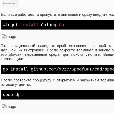
Если все работает, то пропустите шаг выше и сразу введите ко
winget
install
Golang.
Go
Это официальный пакет, который скачивает пакетный м
дальнейших инструкций. После закройте терминал и заново 
это обновит переменные среды для поиска утилиты. Введи
компиляции:
go install github.com
/xvzc/
SpoofDPI
/cmd/
spo
После повторите процедуру с открытием и закрытием термина
готовой утилиты:
spoofdpi