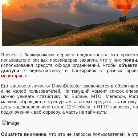
Эпопея с блокировками сервиса продолжается, что происх
пользователи разных провайдеров заявили, что у них
появи
использования средств обхода ограничений. Чтобы
объекти
доступа
к видеохостингу и блокировок у разных пров
мониторинга
.
Его главное отличие от DownDetector заключается в объективн
а не жалоб пользователей. На текущий момент список опера
можно увидеть статистику по Билайн, МТС, Мегафон, Рост
машины обращаются к ресурсам, а затем передают статистику с
день задекларировано около 12% сбоев в HTTP-запросах, ч
подключения к веб-серверу, а часть на тайм-ауты.
Обратите внимание
, что это не запросы пользователей, а о