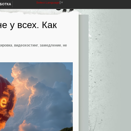
Select Language
▼
АБОТКА
е у всех. Как
кировка
,
видеохостинг
,
замедление
,
не