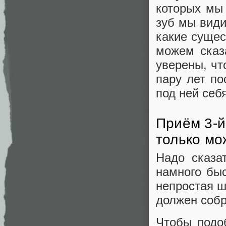
которых мы
зуб мы види
какие сущес
можем сказа
уверены, чт
пару лет по
под ней себя
Приём 3-й
только мо
Надо сказа
намного быс
непростая ш
должен собр
Чтобы подоб