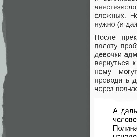
анестезио
сложных. Н
нужно (и да
После пре
палату проб
девочки-а
вернуться 
нему могу
проводить д
через полча
А даль
челове
Полина
начало