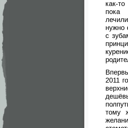
как-то
пока 
лечил
нужно 
с зуба
принц
курени
родите
Впервы
2011 г
верхни
дешёв
полпут
тому 
желан