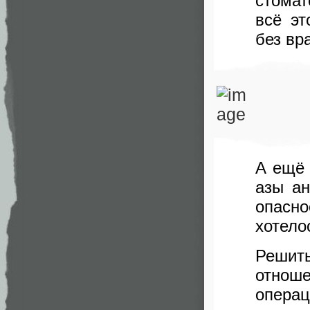
стомат
всё эт
без вр
А ещё 
азы ан
опасн
хотел
Решить
отнош
опера