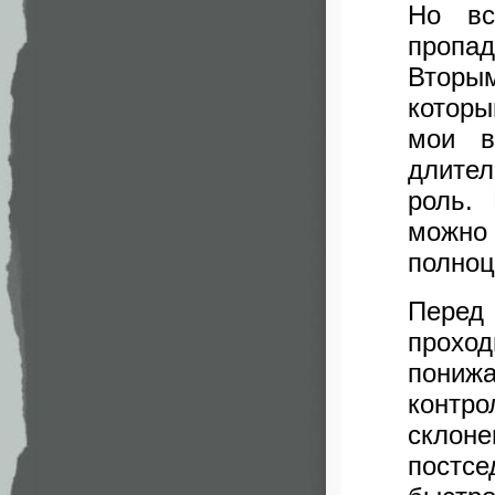
Но вс
пропа
Вторы
которы
мои в
длите
роль.
можно
полноц
Перед
проход
пони
контр
склоне
постсе