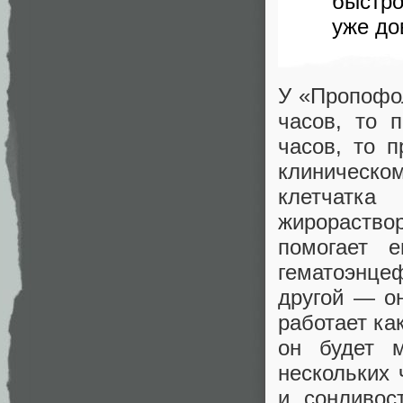
быстро
уже до
У «Пропофол
часов, то 
часов, то 
клиническо
клетчатк
жирораств
помогает 
гематоэнце
другой — он
работает ка
он будет 
нескольких 
и сонливос