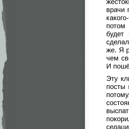
жесток
врачи 
какого
потом 
будет
сделал
же. Я 
чем св
И пошё
Эту кл
посты 
потому
сост
выспат
покори
седац