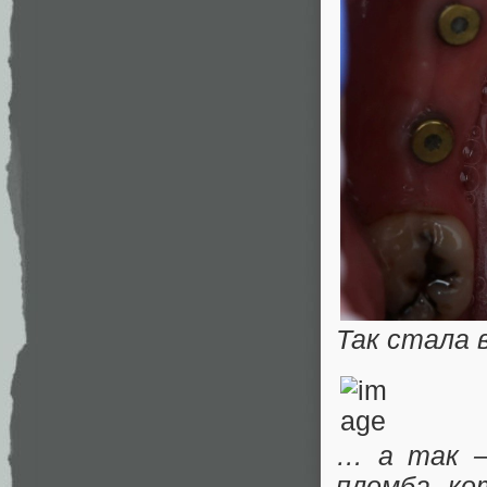
Так стала 
… а так —
пломба, ко