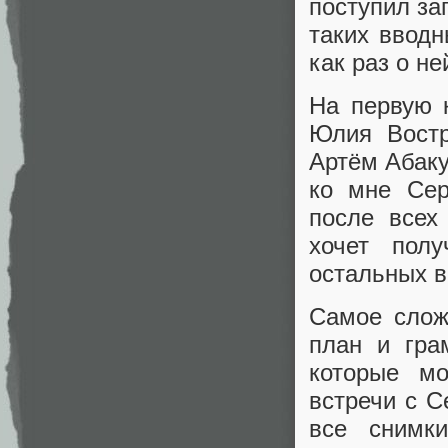
поступил за
таких вводн
как раз о не
На первую 
Юлия Востр
Артём Абаку
ко мне Сер
после всех
хочет пол
остальных в
Самое слож
план и гра
которые мо
встречи с С
все снимк