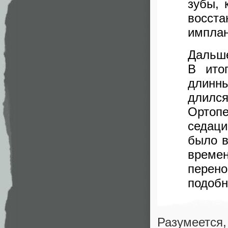
зубы, 
восста
имплан
Дальше
В ито
длинны
длилс
Ортоп
седац
было в
времен
перен
подобн
Разумеется