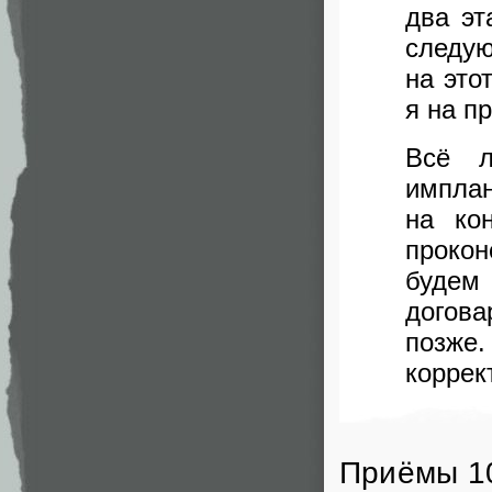
два эт
следу
на это
я на п
Всё л
имплан
на ко
прокон
будем
догов
позж
коррек
Приёмы 10