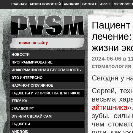
ГЛАВНАЯ
АРХИВ НОВОСТЕЙ
ANDROID
GOOGLE
APPLE
MICROSOF
Пациент 
лечение:
жизни э
НОВОСТИ
2024-06-06
в 1
ПРОГРАММИРОВАНИЕ
стоматология
ИНФОРМАЦИОННАЯ БЕЗОПАСНОСТЬ
Сегодня у н
ЭТО ИНТЕРЕСНО
НАУЧНО-ПОПУЛЯРНОЕ
Сергей, тех
ГАДЖЕТЫ И УСТРОЙСТВА ДЛЯ ГИКОВ
весьма хара
ТЕКУЧКА
айтишника
»
JAVASCRIPT
зубы, силь
DIY ИЛИ СДЕЛАЙ САМ
чем стомат
ГАДЖЕТЫ
пути, как у
ANDROID