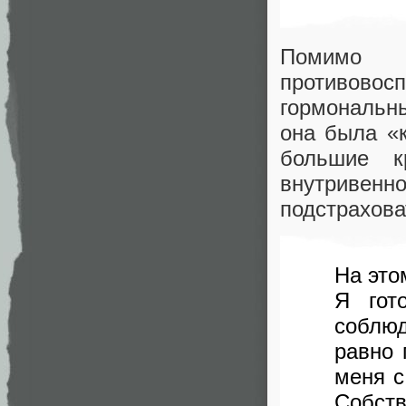
Помимо в
противово
гормональны
она была «
большие к
внутривенн
подстрахова
На это
Я гот
соблю
равно 
меня с
Собств