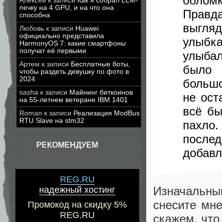
облом
Алексей
к записи
Как я собрал LLM-
печку на 4 GPU, и на что она
Правд
способна
выгля
Любовь
к записи
Huawei
официально представила
улыбк
HarmonyOS 7: какие смартфоны
получат её первыми
улыба
Артем
к записи
Бесплатные боты,
было 
чтобы раздеть девушку по фото в
2024
большо
sasha
к записи
Майнинг биткоинов
не ост
на 55-летнем ветеране IBM 1401
всё бы
Roman
к записи
Реализация ModBus
RTU Slave на stm32
пахло
послед
РЕКОМЕНДУЕМ
добавл
REG.RU
Изначальны
надежный хостинг
снесите мне
Промокод на скидку 5%
REG.RU
скажем, что