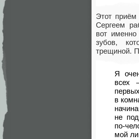
Этот приём
Сергеем раб
вот именно
зубов, ко
трещиной. П
Я оче
всех 
первых
в комн
начина
не под
по-чел
мой ли