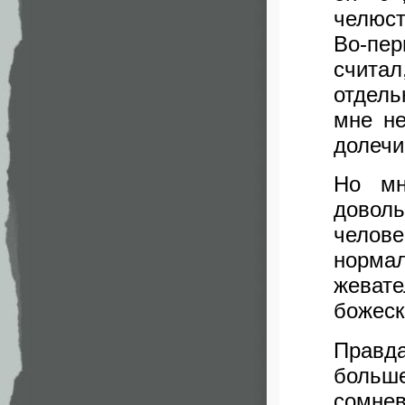
челюст
Во-пер
счита
отдель
мне не
долечи
Но мн
довол
челов
норма
жеват
божеск
Правда
боль
сомне