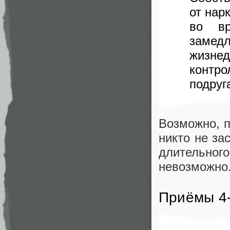
от нар
во вр
зам
жизне
контро
подруг
Возможно, п
никто не за
длительного
невозможно
Приёмы 4-