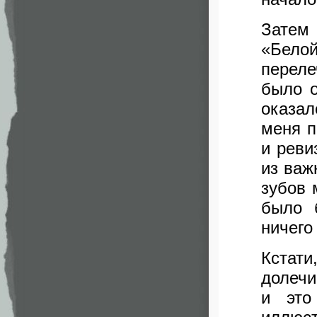
Затем
«Белой
переле
было о
оказал
меня п
и реви
из важ
зубов 
было 
ничего
Кстат
долечи
и это