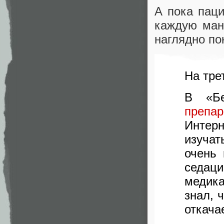
А пока пац
каждую ман
наглядно по
На тре
В «Бе
препа
Интерн
изучат
очень 
седа
медик
знал, 
откачае