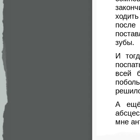
законч
ходить
после 
поста
зубы.
И тог
поспат
всей 
побол
решило
А ещё
абсцес
мне ан