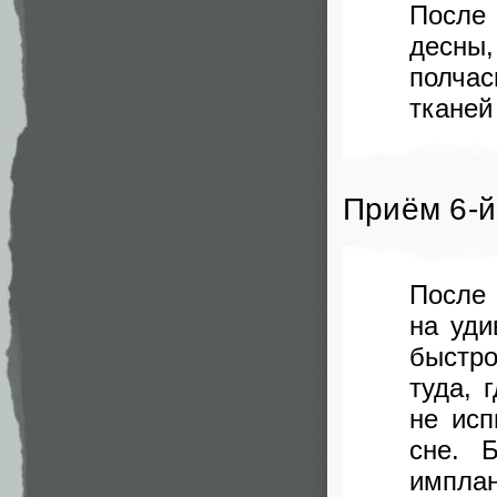
После
десны,
полчас
тканей
Приём 6-й
После 
на уди
быстро
туда, 
не исп
сне. 
имплан