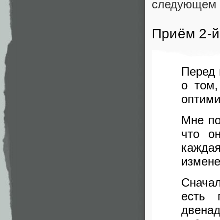
следующем 
Приём 2-й
Перед 
о том,
оптими
Мне по
что о
кажда
измене
Сначал
есть 
двенад