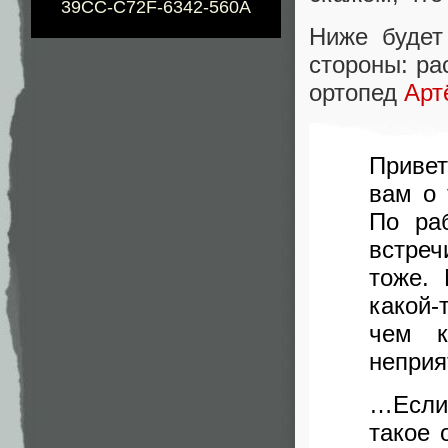
39CC-C72F-6342-560A
Ниже будет
стороны: ра
ортопед
Арт
Привет
вам о 
По ра
встре
тоже. 
какой-
чем к
неприя
…Если 
такое 