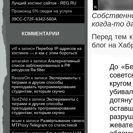
Лучший хостинг сайтов - REG.RU
Промокод 5% скидки на услуги
Собственно
39CC-C72F-6342-560A
когда-то д
КОММЕНТАРИИ
Перед тем к
блог на Хаб
v4f
к записи
Перебор IP-адресов на
хостинге — и как с этим бороться
amarakin
к записи
Альтернативный
До «Бе
список заблокированных в РФ
ресурсов Re:filter
советс
ResizeOn
к записи
Эксперименты с
круго
тиграми и другие способы
преподавать программирование
убива
студентам, которым скучно
дотян
Text2Vid
к записи
Эксперименты с
тиграми и другие способы
оста
преподавать программирование
студентам, которым скучно
разр
всым
к записи
Развёртывание своего
жевате
MTProxy Telegram со статистикой