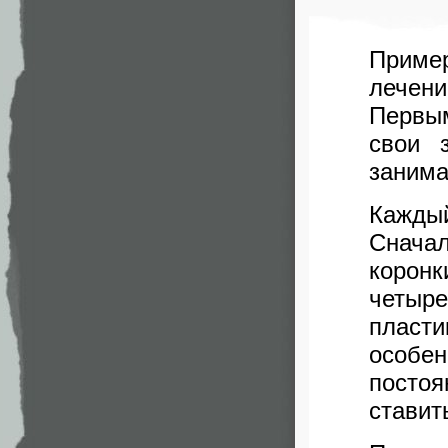
Пример
лечен
Первым
свои 
занима
Каждый
Снача
коронк
четыр
пласт
особен
постоя
ставит