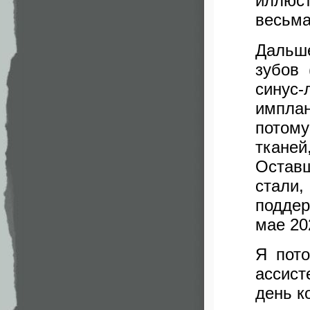
иллюс
весьма
Дальш
зубов 
синус-
имплан
потому
ткане
Остав
стали
поддер
мае 20
Я пото
ассис
день к