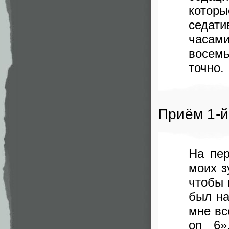
которы
седат
часам
восем
точно.
Приём 1-й
На пе
моих з
чтобы 
был на
мне вс
on 6»