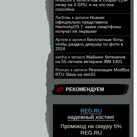
Алексей
к записи
Как я собрал LLM-
печку на 4 GPU, и на что она
способна
Любовь
к записи
Huawei
официально представила
HarmonyOS 7: какие смартфоны
получат её первыми
Артем
к записи
Бесплатные боты,
чтобы раздеть девушку по фото в
2024
sasha
к записи
Майнинг биткоинов
на 55-летнем ветеране IBM 1401
Roman
к записи
Реализация ModBus
RTU Slave на stm32
РЕКОМЕНДУЕМ
REG.RU
надежный хостинг
Промокод на скидку 5%
REG.RU