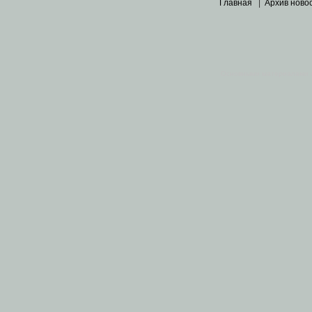
Главная
|
Архив ново
Основными материалами 