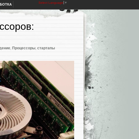
Select Language
▼
АБОТКА
ссоров:
дение
,
Процессоры
,
стартапы