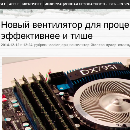
GLE
APPLE
MICROSOFT
ИНФОРМАЦИОННАЯ БЕЗОПАСНОСТЬ
ВЕБ – РАЗР
Новый вентилятор для проце
эффективнее и тише
2014-12-12
в 12:24
, рубрики:
cooler
,
cpu
,
вентилятор
,
Железо
,
кулер
,
охлаж