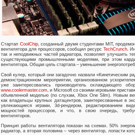
Стартап
CoolChip
, созданный двумя студентами MIT, продемо
вентилятора для процессоров, сообщил ресурс
TechCrunch
. И
так и неподвижных частей радиатора, позволяет улучшить те
существующими промышленными моделями, при этом кард
вентилятора. Общая цель стартапа – уменьшение энергопотреб
Свой кулер, который они загадочно назвали «Кинетическим р
демонстрационном мероприятии, организованном ускорител
уже заинтересовались производитель охлаждающего обо
www.coolermaster.com
, и Microsoft со своими игровыми приста
объявленной моделью (по слухам, Xbox One Slim). Новым ве
как владельцы крупных датацентров, заинтересованные в эко
увлекающиеся играми, 3d-рендером, редактированием ви
мощностей процессоров, и что, в свою очередь, треб
вентиляторов.
Принцип работы вентилятора показан на схемах. 50% энерги
радиатор, а вторая половина – через вентилятор, лопасти ко