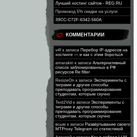
Лучший хостинг сайтов - REG.RU
Промокод 5% скидки на услуги
39CC-C72F-6342-560A
КОММЕНТАРИИ
v4f
к записи
Перебор IP-адресов на
хостинге — и как с этим бороться
amarakin
к записи
Альтернативный
список заблокированных в РФ
ресурсов Re:filter
ResizeOn
к записи
Эксперименты с
тиграми и другие способы
преподавать программирование
студентам, которым скучно
Text2Vid
к записи
Эксперименты с
тиграми и другие способы
преподавать программирование
студентам, которым скучно
всым
к записи
Развёртывание своего
MTProxy Telegram со статистикой