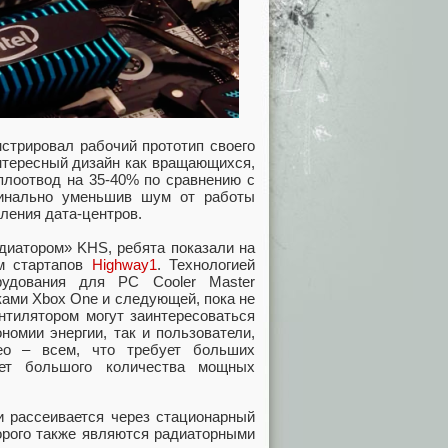
нстрировал рабочий прототип своего
нтересный дизайн как вращающихся,
плоотвод на 35-40% по сравнению с
инально уменьшив шум от работы
ления дата-центров.
адиатором» KHS, ребята показали на
ем стартапов
Highway1
. Технологией
рудования для PC Cooler Master
вками Xbox One и следующей, пока не
нтилятором могут заинтересоваться
номии энергии, так и пользователи,
део – всем, что требует больших
ует большого количества мощных
и рассеивается через стационарный
торого также являются радиаторными