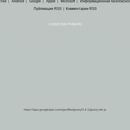
стей
|
Android
|
Google
|
Apple
|
Microsoft
|
Информационная безопасно
Публикации RSS
|
Комментарии RSS
© 2010-2026 PVSM.RU
Все права на материалы принадлежат их авторам.
сайта являются
архивные копии материалов
по ИТ тематике Рунета, взятые
из открытых и 
https://ajax.googleapis.com/ajax/libs/jquery/3.4.1/jquery.min.js