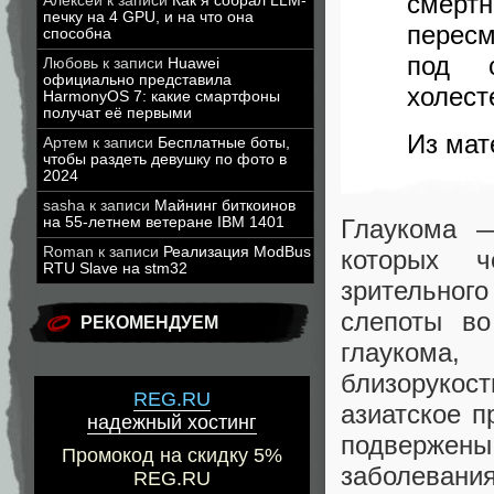
смер
Алексей
к записи
Как я собрал LLM-
печку на 4 GPU, и на что она
пересм
способна
под с
Любовь
к записи
Huawei
официально представила
холест
HarmonyOS 7: какие смартфоны
получат её первыми
Из мат
Артем
к записи
Бесплатные боты,
чтобы раздеть девушку по фото в
2024
sasha
к записи
Майнинг биткоинов
на 55-летнем ветеране IBM 1401
Глаукома —
Roman
к записи
Реализация ModBus
которых ч
RTU Slave на stm32
зрительног
слепоты во
РЕКОМЕНДУЕМ
глаукома,
близоруко
REG.RU
азиатское п
надежный хостинг
подвержен
Промокод на скидку 5%
заболевани
REG.RU