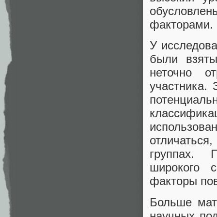
обусловлен
факторами.
У исследова
были взяты
неточно о
участника. 
потенциа
классифик
использов
отличаться
группах. 
широкого 
факторы пов
Больше мат
научных по