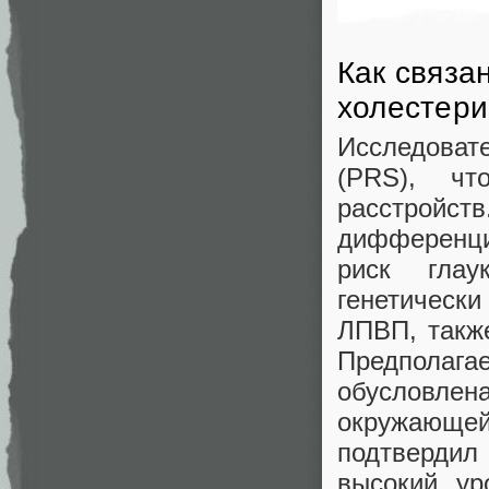
Как связа
холестери
Исследоват
(PRS), чт
расстройс
дифференци
риск глау
генетическ
ЛПВП, такж
Предполагае
обусловлен
окружающей
подтвердил 
высокий ур