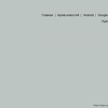
Главная
|
Архив новостей
|
Android
|
Google
Пуб
Все пра
Основными материалами сайта являются
архивные ко
https://ajax.