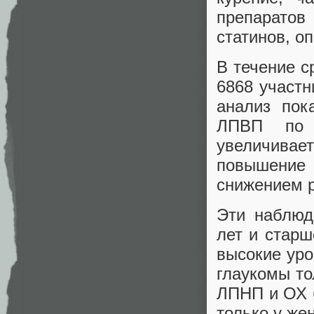
препаратов
статинов, о
В течение с
6868 участн
анализ пок
ЛПВП по 
увеличива
повышение
снижением р
Эти наблюд
лет и старш
высокие ур
глаукомы то
ЛПНП и ОХ б
только у же