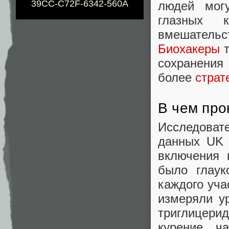
39CC-C72F-6342-560A
людей мог
глазных к
вмешатель
Биохакеры
т
сохранения
более
страт
В чем про
Исследоват
данных UK 
включения 
было глаук
каждого уча
измеряли у
триглицери
курение, ч