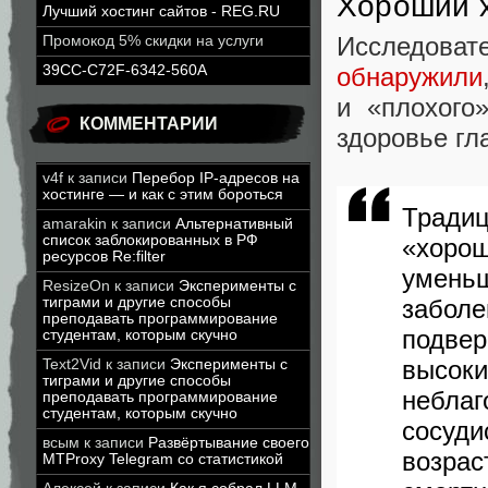
Хороший х
Лучший хостинг сайтов - REG.RU
Исследова
Промокод 5% скидки на услуги
обнаружили
39CC-C72F-6342-560A
и «плохого
КОММЕНТАРИИ
здоровье гла
v4f
к записи
Перебор IP-адресов на
хостинге — и как с этим бороться
Тради
amarakin
к записи
Альтернативный
список заблокированных в РФ
«хоро
ресурсов Re:filter
умень
ResizeOn
к записи
Эксперименты с
забол
тиграми и другие способы
преподавать программирование
подвер
студентам, которым скучно
высо
Text2Vid
к записи
Эксперименты с
тиграми и другие способы
неблаг
преподавать программирование
студентам, которым скучно
сосуд
всым
к записи
Развёртывание своего
возрас
MTProxy Telegram со статистикой