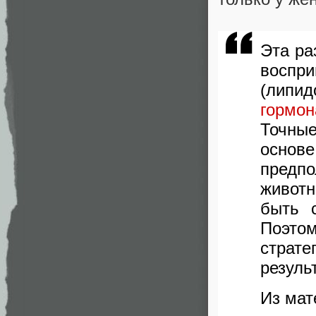
Эта ра
воспр
(липи
гормо
Точны
основ
предп
животн
быть 
Поэто
страт
резуль
Из мат