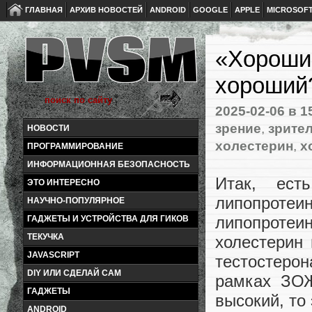
ГЛАВНАЯ
АРХИВ НОВОСТЕЙ
ANDROID
GOOGLE
APPLE
MICROSOF
«Хороший
хороший
2025-02-06
в 1
зрение
,
зрите
НОВОСТИ
холестерин
,
х
ПРОГРАММИРОВАНИЕ
ИНФОРМАЦИОННАЯ БЕЗОПАСНОСТЬ
Итак, ест
ЭТО ИНТЕРЕСНО
липопрот
НАУЧНО-ПОПУЛЯРНОЕ
липопроте
ГАДЖЕТЫ И УСТРОЙСТВА ДЛЯ ГИКОВ
ТЕКУЧКА
холестерин 
JAVASCRIPT
тестостеро
DIY ИЛИ СДЕЛАЙ САМ
рамках ЗОЖ
ГАДЖЕТЫ
высокий, то 
ANDROID