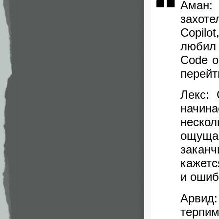
Аман:
захот
Copilo
любил 
Code о
перейт
Лекс: 
начина
неско
ощуща
заканч
кажетс
и ошиб
Арвид
терпи