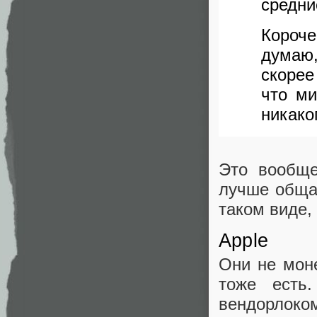
средни
Короче
думаю,
скорее
что ми
никако
Это вообще
лучше общат
таком виде,
Apple
Они не моне
тоже есть
вендорлоком