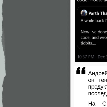
Андрей
он ге
проду
послед
На Gi