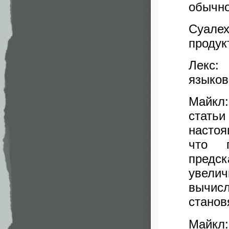
обычно
Суале
продук
Лекс:
языков
Майкл:
стать
насто
что 
предс
увели
вычис
станов
Майкл: