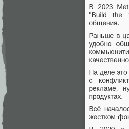
В 2023 Met
"Build the
общения.
Раньше в це
удобно общ
коммьюнити
качественно
На деле это 
с конфлик
рекламе, н
продуктах.
Всё началос
жестком фок