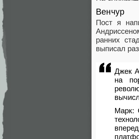
Венчур
Пост я нап
Андриссен
ранних ста
выписал раз
Джек А
на по
рево
вычис
Марк: 
техно
впере
платф