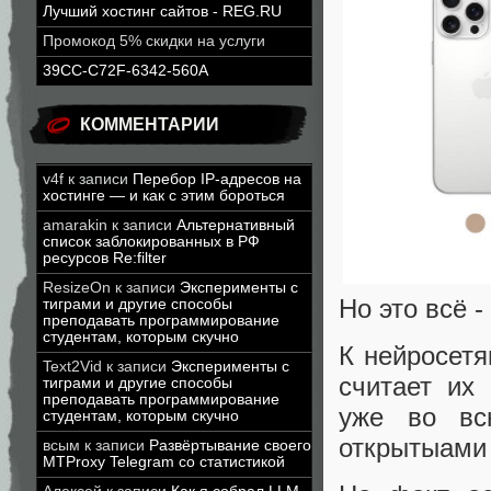
Лучший хостинг сайтов - REG.RU
Промокод 5% скидки на услуги
39CC-C72F-6342-560A
КОММЕНТАРИИ
v4f
к записи
Перебор IP-адресов на
хостинге — и как с этим бороться
amarakin
к записи
Альтернативный
список заблокированных в РФ
ресурсов Re:filter
ResizeOn
к записи
Эксперименты с
Но это всё -
тиграми и другие способы
преподавать программирование
студентам, которым скучно
К нейросетя
Text2Vid
к записи
Эксперименты с
считает их
тиграми и другие способы
преподавать программирование
уже во вс
студентам, которым скучно
открытыами 
всым
к записи
Развёртывание своего
MTProxy Telegram со статистикой