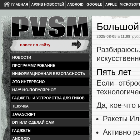
ГЛАВНАЯ
АРХИВ НОВОСТЕЙ
ANDROID
GOOGLE
APPLE
MICROSOF
Большой
2025-08-05
в 11:08
, руб
Разбираюс
искусственн
НОВОСТИ
ПРОГРАММИРОВАНИЕ
Пять лет
ИНФОРМАЦИОННАЯ БЕЗОПАСНОСТЬ
Если отбро
ЭТО ИНТЕРЕСНО
технологиче
НАУЧНО-ПОПУЛЯРНОЕ
ГАДЖЕТЫ И УСТРОЙСТВА ДЛЯ ГИКОВ
Да, кое-что
ТЕКУЧКА
JAVASCRIPT
Ракеты Ил
DIY ИЛИ СДЕЛАЙ САМ
Активно р
ГАДЖЕТЫ
ANDROID