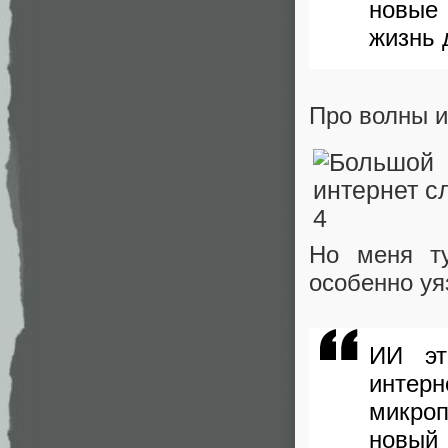
новые 
жизнь 
Про волны и
Но меня ту
особенно уя
ИИ эт
интер
микроп
новый 