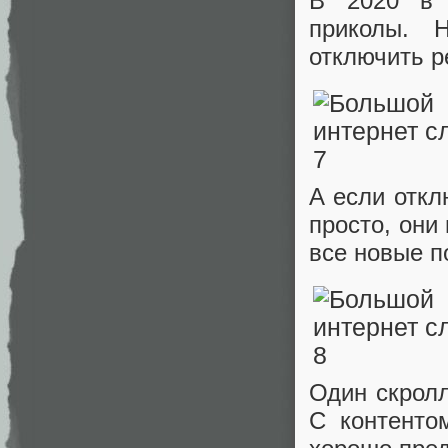
В 2020 в 
приколы. 
отключить р
А если откл
просто, они
все новые п
Один скролл
С контенто