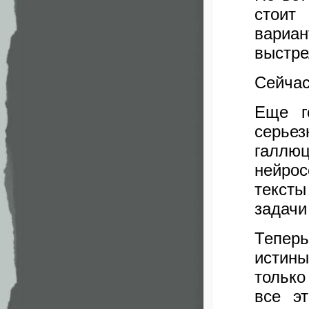
стоит
вариа
выстре
Сейчас
Еще г
серь
галлю
нейрос
тексты
задачи
Тепер
истин
только
все э