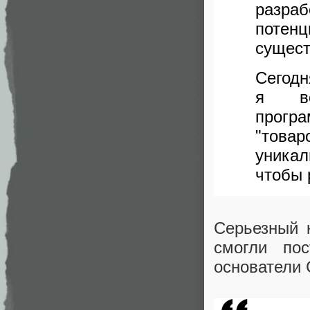
разраб
потен
сущест
Сегодн
я вс
прогр
"товар
уника
чтобы 
Серьезный к
смогли по
основатели 