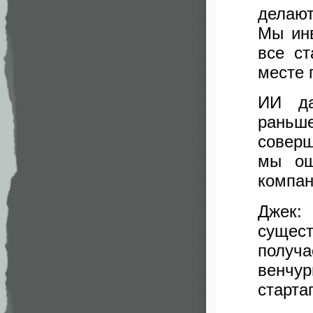
делают
Мы инв
все ст
месте 
ИИ да
раньше
соверш
мы ош
компан
Джек:
сущес
получ
венчур
старта