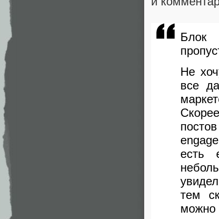
и комментари
Блок
пропус
Не хоч
все д
маркет
Скоре
посто
engage
есть 
неболь
увидел
тем с
можно