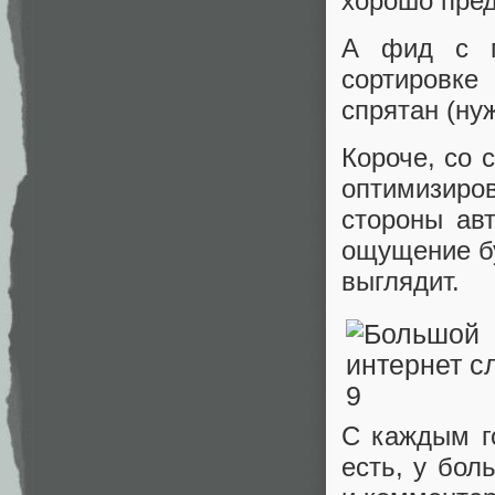
хорошо пред
А фид с п
сортировке
спрятан (ну
Короче, со 
оптимизиро
стороны авт
ощущение бу
выглядит.
С каждым го
есть, у бол