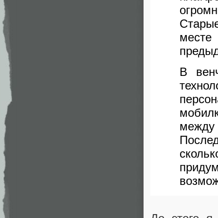
огром
Стары
месте
преды
В вен
техно
персо
мобилк
между 
Послед
сколь
приду
возмож