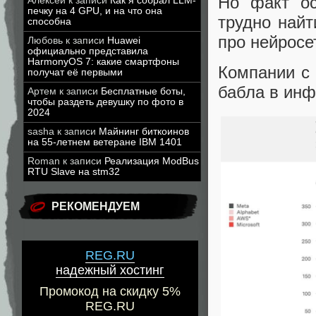
Но факт о
Алексей
к записи
Как я собрал LLM-
печку на 4 GPU, и на что она
трудно найт
способна
про нейросе
Любовь
к записи
Huawei
официально представила
HarmonyOS 7: какие смартфоны
Компании с
получат её первыми
бабла в инф
Артем
к записи
Бесплатные боты,
чтобы раздеть девушку по фото в
2024
sasha
к записи
Майнинг биткоинов
на 55-летнем ветеране IBM 1401
Roman
к записи
Реализация ModBus
RTU Slave на stm32
РЕКОМЕНДУЕМ
REG.RU
надежный хостинг
Промокод на скидку 5%
REG.RU