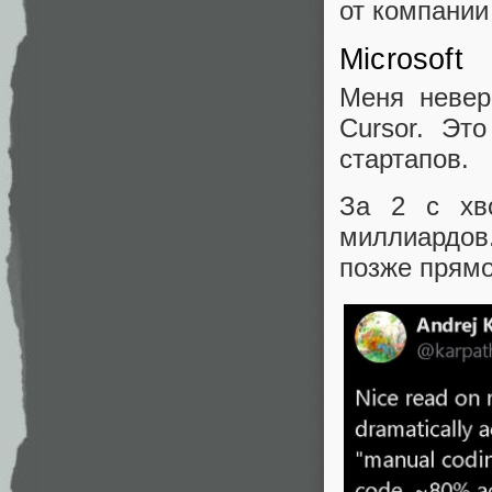
от компании
Microsoft
Меня невер
Cursor. Эт
стартапов.
За 2 с хв
миллиардов.
позже прямог