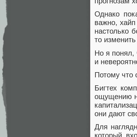
прогнозам х
Однако пок
важно, хайп 
настолько б
то изменить
Но я понял,
и невероятн
Потому что 
Бигтех ком
ощущению н
капитализац
они дают св
Для наглядн
который вх