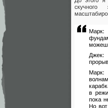
До этого я
скучного
масштабиров
Марк
фунда
можешь
Джек:
прорыв
Марк:
волна
карабк
в режи
пока н
Но вот