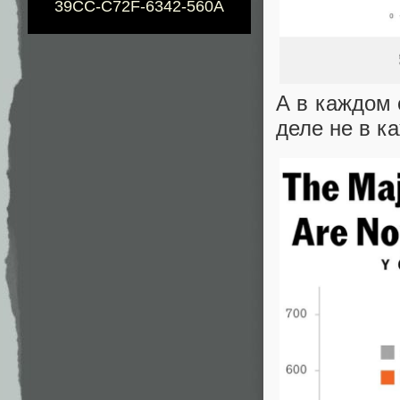
39CC-C72F-6342-560A
А в каждом 
деле не в к