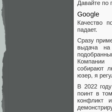
Давайте по 
Google
Качество п
падает.
Сразу прим
выдача на
подобранн
Компании 
собирают л
юзер, я рег
В 2022 год
поинт в то
конфликт 
демонстри