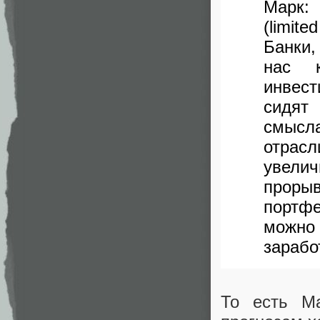
Марк:
(limite
Банки,
нас 
инвест
сидят
смысл
отрасл
увели
проры
портфе
можно
зарабо
То есть Ма