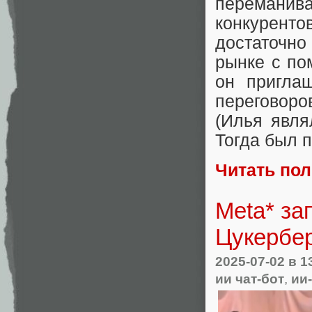
переманива
конкурент
достаточно
рынке с по
он пригла
переговоров
(Илья явля
Тогда был п
Читать по
Meta* за
Цукербер
2025-07-02
в 1
ии чат-бот
,
ии