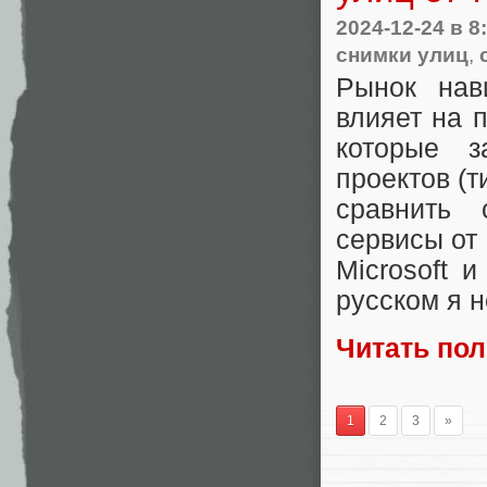
2024-12-24
в 8
снимки улиц
,
Рынок нав
влияет на 
которые з
проектов (
сравнить
сервисы от 
Microsoft 
русском я 
Читать по
1
2
3
»