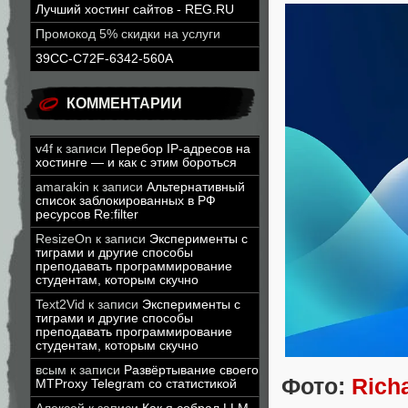
Лучший хостинг сайтов - REG.RU
Промокод 5% скидки на услуги
39CC-C72F-6342-560A
КОММЕНТАРИИ
v4f
к записи
Перебор IP-адресов на
хостинге — и как с этим бороться
amarakin
к записи
Альтернативный
список заблокированных в РФ
ресурсов Re:filter
ResizeOn
к записи
Эксперименты с
тиграми и другие способы
преподавать программирование
студентам, которым скучно
Text2Vid
к записи
Эксперименты с
тиграми и другие способы
преподавать программирование
студентам, которым скучно
всым
к записи
Развёртывание своего
Фото:
Rich
MTProxy Telegram со статистикой