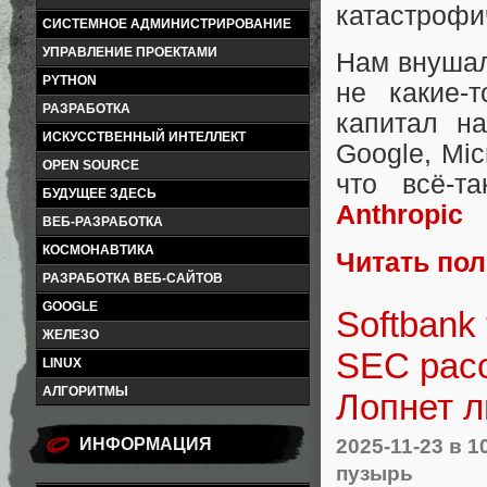
катастрофи
СИСТЕМНОЕ АДМИНИСТРИРОВАНИЕ
УПРАВЛЕНИЕ ПРОЕКТАМИ
Нам внушали
PYTHON
не какие-
РАЗРАБОТКА
капитал на
ИСКУССТВЕННЫЙ ИНТЕЛЛЕКТ
Google, Mic
OPEN SOURCE
что всё-т
БУДУЩЕЕ ЗДЕСЬ
Anthropic
ВЕБ-РАЗРАБОТКА
КОСМОНАВТИКА
Читать по
РАЗРАБОТКА ВЕБ-САЙТОВ
GOOGLE
Softbank
ЖЕЛЕЗО
SEC расс
LINUX
АЛГОРИТМЫ
Лопнет л
2025-11-23
в 1
ИНФОРМАЦИЯ
пузырь