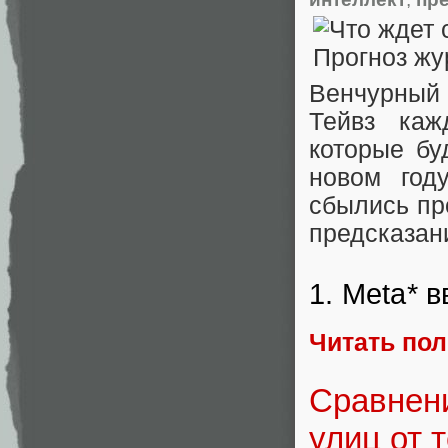
Венчурный 
Тейвз каж
которые бу
новом год
сбылись пр
предсказани
1. Meta* 
Читать по
Сравнен
улиц от 