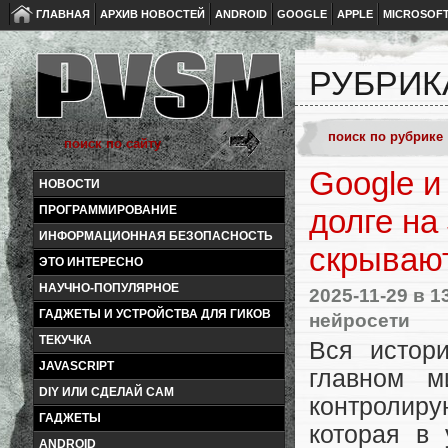
ГЛАВНАЯ
АРХИВ НОВОСТЕЙ
ANDROID
GOOGLE
APPLE
MICROSOF
РУБРИК
Google и
НОВОСТИ
ПРОГРАММИРОВАНИЕ
долге на
ИНФОРМАЦИОННАЯ БЕЗОПАСНОСТЬ
скрываю
ЭТО ИНТЕРЕСНО
НАУЧНО-ПОПУЛЯРНОЕ
2025-11-29
в 1
ГАДЖЕТЫ И УСТРОЙСТВА ДЛЯ ГИКОВ
нейросети
ТЕКУЧКА
Вся истор
JAVASCRIPT
главном м
DIY ИЛИ СДЕЛАЙ САМ
контролиру
ГАДЖЕТЫ
которая в
ANDROID