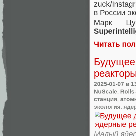
zuck/Insta
в России э
Марк Цу
Superintell
Читать по
Будущее
реактор
2025-01-07
в 1
NuScale
,
Rolls
станция
,
атом
экология
,
яде
Малый яде