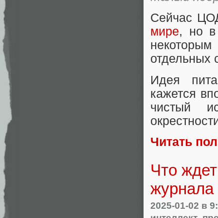
Сейчас ЦО
мире
, но 
некоторым
отдельных 
Идея пит
кажется впо
чистый ис
окрестност
Читать по
Что ждет
журнала 
2025-01-02
в 9
интеллект
,
пр