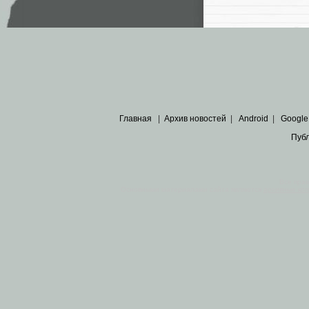
Главная
|
Архив новостей
|
Android
|
Google
Пуб
Все пра
Основными материалами сайта являются
архивные ко