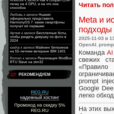
Алексей
к записи
Как я собрал LLM-
Читать по
печку на 4 GPU, и на что она
способна
Любовь
к записи
Huawei
Meta и и
официально представила
HarmonyOS 7: какие смартфоны
получат её первыми
подходы 
Артем
к записи
Бесплатные боты,
чтобы раздеть девушку по фото в
2025-11-03
в 1
2024
OpenAI
,
prompt
sasha
к записи
Майнинг биткоинов
Команда
AI
на 55-летнем ветеране IBM 1401
свежих ст
Roman
к записи
Реализация ModBus
RTU Slave на stm32
«Правил
ограничива
РЕКОМЕНДУЕМ
prompt inje
Google Dee
REG.RU
легко обхо
надежный хостинг
Промокод на скидку 5%
На этих вы
REG.RU