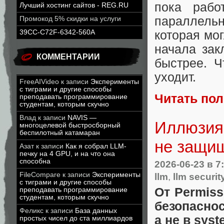
пока рабо
Лучший хостинг сайтов - REG.RU
параллель
Промокод 5% скидки на услуги
которая мог
39CC-C72F-6342-560A
начала зак
КОММЕНТАРИИ
быстрее. Ч
уходит.
FreeAIVideo
к записи
Эксперименты
с тиграми и другие способы
Читать по
преподавать программирование
студентам, которым скучно
Влад
к записи
NAVIS —
Иллюзия 
многоцелевой быстросборный
беспилотный катамаран
не защи
Азат
к записи
Как я собрал LLM-
печку на 4 GPU, и на что она
способна
2026-06-23
в 7
FileCompare
к записи
Эксперименты
llm
,
llm securit
с тиграми и другие способы
От Permiss
преподавать программирование
студентам, которым скучно
безопасн
Феликс
к записи
База данных
а не в syst
простых чисел до ста миллиардов