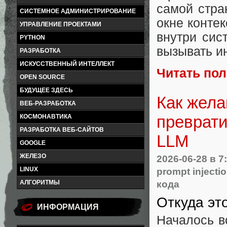
самой стра
СИСТЕМНОЕ АДМИНИСТРИРОВАНИЕ
окне конте
УПРАВЛЕНИЕ ПРОЕКТАМИ
внутри сис
PYTHON
вызывать и
РАЗРАБОТКА
ИСКУССТВЕННЫЙ ИНТЕЛЛЕКТ
Читать по
OPEN SOURCE
БУДУЩЕЕ ЗДЕСЬ
Как жела
ВЕБ-РАЗРАБОТКА
преврати
КОСМОНАВТИКА
РАЗРАБОТКА ВЕБ-САЙТОВ
LLM
GOOGLE
ЖЕЛЕЗО
2026-06-28
в 7
LINUX
prompt injecti
кода
АЛГОРИТМЫ
Откуда эт
ИНФОРМАЦИЯ
Началось в