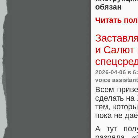
обязан
Читать по
Заставл
и Салют 
спецсре
2026-04-06
в 6
voice assistant
Всем приве
сделать на
тем, котор
пока не даё
А тут пол
разряда «