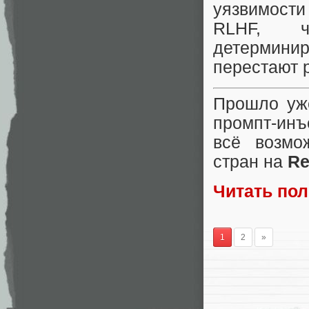
уязвимости 
RLHF, ч
детермини
перестают р
Прошло уж
промпт-инъ
всё возмо
стран на
Re
Читать по
1
2
»