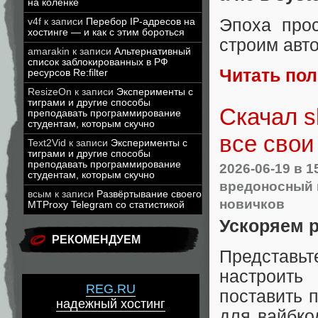
на коленке
Эпоха про
v4f
к записи
Перебор IP-адресов на
хостинге — и как с этим бороться
строим авт
amarakin
к записи
Альтернативный
список заблокированных в РФ
Читать по
ресурсов Re:filter
ResizeOn
к записи
Эксперименты с
тиграми и другие способы
Скачал s
преподавать программирование
студентам, которым скучно
все свои
Text2Vid
к записи
Эксперименты с
тиграми и другие способы
преподавать программирование
2026-06-19
в 1
студентам, которым скучно
вредоносный 
всым
к записи
Развёртывание своего
новичков
MTProxy Telegram со статистикой
Ускоряем р
РЕКОМЕНДУЕМ
Представьт
настроить
REG.RU
поставить п
надежный хостинг
для вайбко