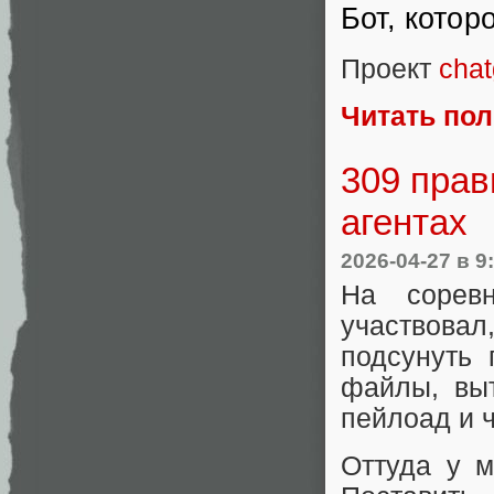
Бот, котор
Проект
chat
Читать по
309 прав
агентах
2026-04-27
в 9
На соревн
участвовал
подсунуть 
файлы, вы
пейлоад и ч
Оттуда у м