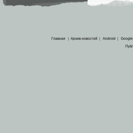
Главная
|
Архив новостей
|
Android
|
Google
Пуб
Все пра
Основными материалами сайта являются
архивные ко