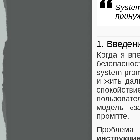
System
прину
1. Введен
Когда я вп
безопаснос
system pro
и жить дал
спокойст
пользовате
модель «з
промпте.
Проблема
инструкци