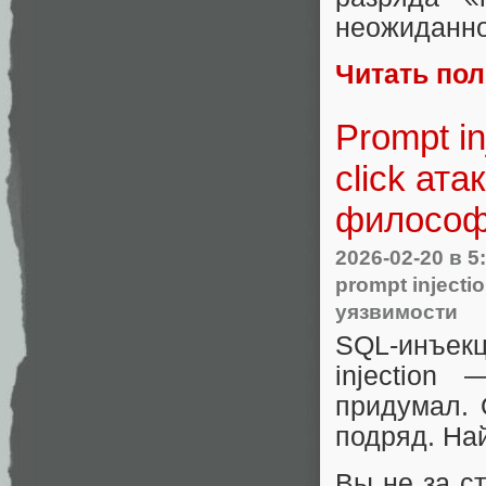
неожиданно 
Читать по
Prompt in
click ата
философ
2026-02-20
в 5
prompt injecti
уязвимости
SQL-инъек
injection
придумал. 
подряд. На
Вы не за с