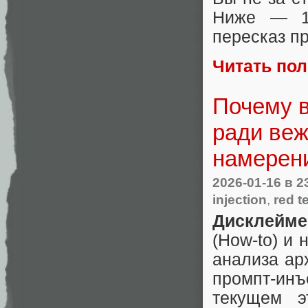
Ниже — 10
пересказ пр
Читать по
Почему в
ради веж
намерен
2026-01-16
в 2
injection
,
red t
Дисклейме
(How-to) и 
анализа ар
промпт-и
текущем э