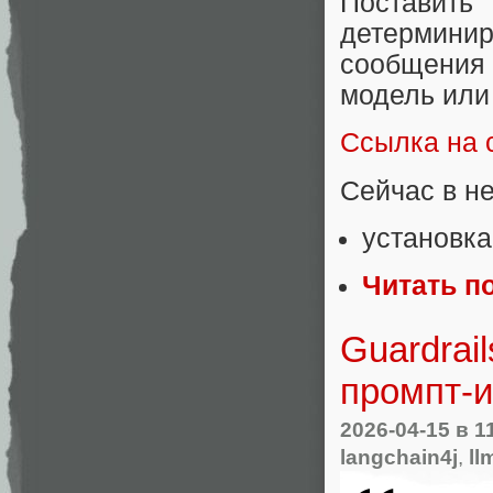
Постав
детермини
сообщения 
модель или
Ссылка на 
Сейчас в не
установка
Читать п
Guardrai
промпт‑и
2026-04-15
в 1
langchain4j
,
ll