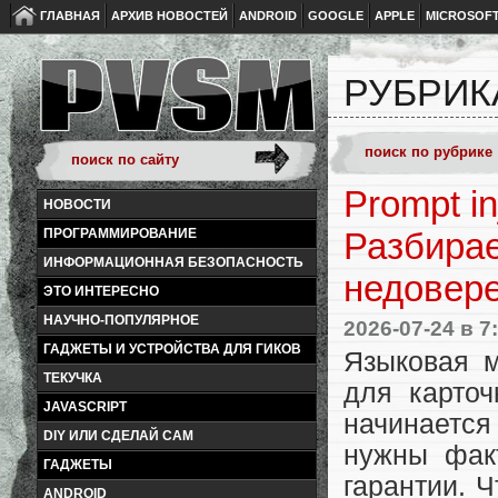
ГЛАВНАЯ
АРХИВ НОВОСТЕЙ
ANDROID
GOOGLE
APPLE
MICROSOF
РУБРИК
Prompt i
НОВОСТИ
ПРОГРАММИРОВАНИЕ
Разбирае
ИНФОРМАЦИОННАЯ БЕЗОПАСНОСТЬ
недовере
ЭТО ИНТЕРЕСНО
НАУЧНО-ПОПУЛЯРНОЕ
2026-07-24
в 7
ГАДЖЕТЫ И УСТРОЙСТВА ДЛЯ ГИКОВ
Языковая м
ТЕКУЧКА
для карто
JAVASCRIPT
начинается
DIY ИЛИ СДЕЛАЙ САМ
нужны факт
ГАДЖЕТЫ
гарантии. 
ANDROID