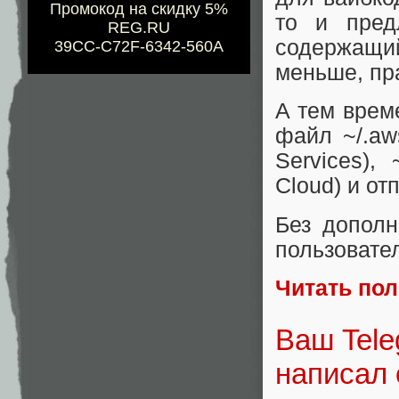
Промокод на скидку 5%
то и пред
REG.RU
содержащий
39CC-C72F-6342-560A
меньше, пр
А тем врем
файл ~/.aw
Services), 
Cloud) и от
Без дополн
пользовате
Читать по
Ваш Tele
написал 