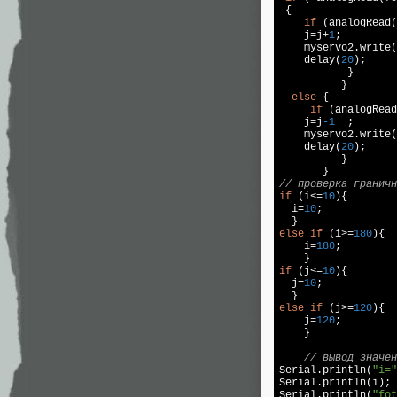
 {

if
 (analogRead(
    j=j+
1
;

    myservo2.write(
    delay(
20
);

           }

          }

else
 {

if
 (analogRead
    j=j
-1
  ;

    myservo2.write(
    delay(
20
);

          }

// проверка граничн
if
 (i<=
10
){

  i=
10
;

else
if
 (i>=
180
){

    i=
180
;

if
 (j<=
10
){

  j=
10
;

else
if
 (j>=
120
){

    j=
120
;

    }

// вывод значен
Serial.println(
"i="
Serial.println(i);

Serial.println(
"fot