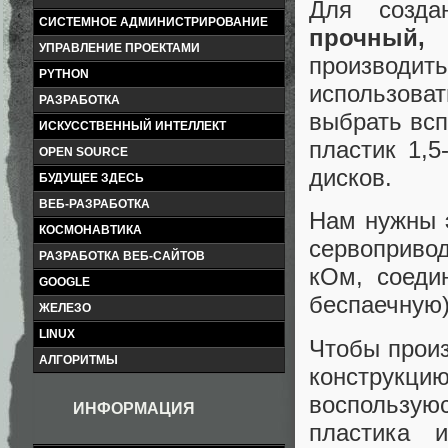
Для созда
СИСТЕМНОЕ АДМИНИСТРИРОВАНИЕ
прочный,
УПРАВЛЕНИЕ ПРОЕКТАМИ
производит
PYTHON
использова
РАЗРАБОТКА
выбрать всп
ИСКУССТВЕННЫЙ ИНТЕЛЛЕКТ
пластик 1,5
OPEN SOURCE
дисков.
БУДУЩЕЕ ЗДЕСЬ
ВЕБ-РАЗРАБОТКА
Нам нужны
КОСМОНАВТИКА
сервопривод
РАЗРАБОТКА ВЕБ-САЙТОВ
кОм, соеди
GOOGLE
беспаечную)
ЖЕЛЕЗО
LINUX
Чтобы произ
АЛГОРИТМЫ
конструк
воспользую
ИНФОРМАЦИЯ
пластика 