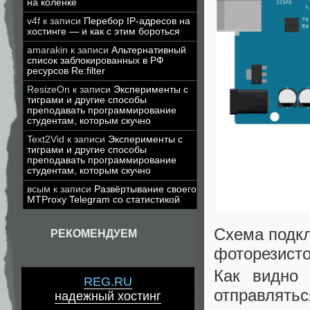
на коленке
v4f
к записи
Перебор IP-адресов на
хостинге — и как с этим бороться
amarakin
к записи
Альтернативный
список заблокированных в РФ
ресурсов Re:filter
ResizeOn
к записи
Эксперименты с
тиграми и другие способы
преподавать программирование
студентам, которым скучно
Text2Vid
к записи
Эксперименты с
тиграми и другие способы
преподавать программирование
студентам, которым скучно
всым
к записи
Развёртывание своего
MTProxy Telegram со статистикой
Схема подкл
РЕКОМЕНДУЕМ
фоторезисто
Как видно 
REG.RU
отправлятьс
надежный хостинг