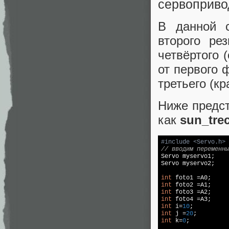
сервоприво
В данной с
второго ре
четвёртого 
от первого 
третьего (кр
Ниже предс
как
sun_trec
#
include
<Servo.h>
// вводим переменны

Servo myservo1;  

Servo myservo2; 

int
int
int
int
int
 i=
10
int
 j =
20
int
 k=
0
;
