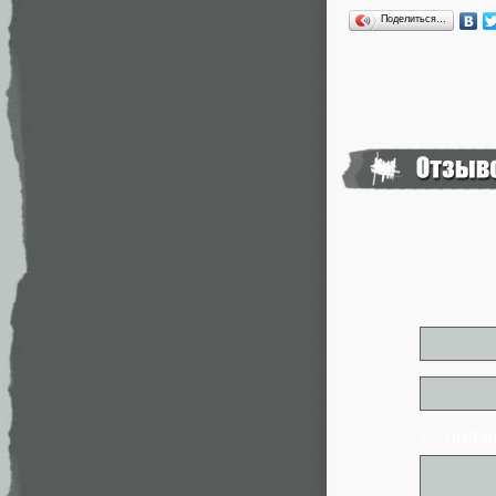
Поделиться…
* - обя