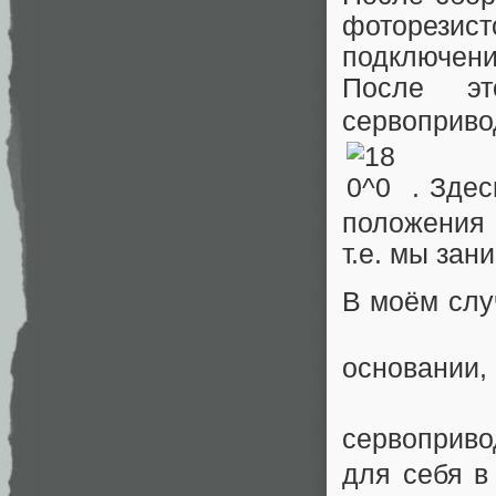
фоторези
подключени
После эт
сервоприво
. Зде
положения
т.е. мы зан
В моём слу
основании,
сервоприво
для себя в