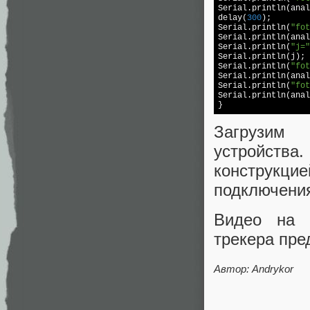
Serial.println(anal
delay(
300
);

Serial.println(
"fot
Serial.println(anal
Serial.println(
"j="
Serial.println(j);

Serial.println(
"fot
Serial.println(anal
Serial.println(
"fot
Serial.println(anal
Загрузим 
устройств
конструкци
подключения
Видео на 
трекера пре
Автор:
Andrykor