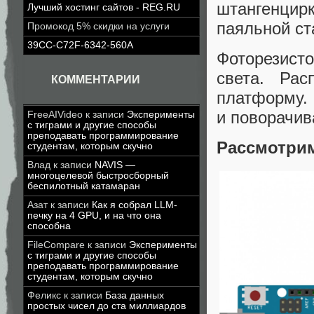
штангенци
Лучший хостинг сайтов - REG.RU
паяльной ст
Промокод 5% скидки на услуги
39CC-C72F-6342-560A
Фоторезисто
света. Ра
КОММЕНТАРИИ
платформу. 
и поворачив
FreeAIVideo
к записи
Эксперименты
с тиграми и другие способы
преподавать программирование
Рассмотрим
студентам, которым скучно
Влад
к записи
NAVIS —
многоцелевой быстросборный
беспилотный катамаран
Азат
к записи
Как я собрал LLM-
печку на 4 GPU, и на что она
способна
FileCompare
к записи
Эксперименты
с тиграми и другие способы
преподавать программирование
студентам, которым скучно
Феликс
к записи
База данных
простых чисел до ста миллиардов