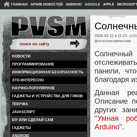
ГЛАВНАЯ
АРХИВ НОВОСТЕЙ
ANDROID
GOOGLE
APPLE
MICROSOF
Солнечны
2026-02-11
в 11:23
, руб
фотоэлектрические
Солнечный
НОВОСТИ
отслеживать
ПРОГРАММИРОВАНИЕ
панели, чт
ИНФОРМАЦИОННАЯ БЕЗОПАСНОСТЬ
благодаря и
ЭТО ИНТЕРЕСНО
НАУЧНО-ПОПУЛЯРНОЕ
Данная ре
ГАДЖЕТЫ И УСТРОЙСТВА ДЛЯ ГИКОВ
Описание п
ТЕКУЧКА
других зан
JAVASCRIPT
"
Умная роб
DIY ИЛИ СДЕЛАЙ САМ
Arduino
".
ГАДЖЕТЫ
ANDROID