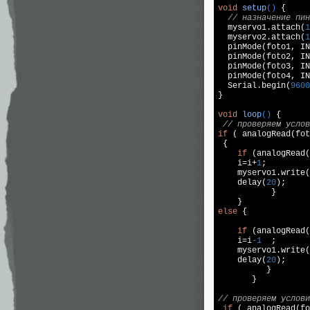
void
setup
()
{

// назначение пин
  myservo1.attach(
1
  myservo2.attach(
1
  pinMode(foto1, IN
  pinMode(foto2, IN
  pinMode(foto3, IN
  pinMode(foto4, IN
  Serial.begin(
9600
}

void
loop
()
{

// проверяем услов
if
 ( analogRead(fot
 {

if
 (analogRead(
    i=i+
1
;

    myservo1.write(
    delay(
20
);

           }

else
 {

if
 (analogRead(
    i=i
-1
  ;

    myservo1.write(
    delay(
20
);

          }

       }

// проверяем услови
if
 ( analogRead(fo