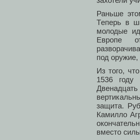
захотели уч
Раньше это
Теперь в ш
молодые ид
Европе от
разворачива
под оружие,
Из того, чт
1536 году 
Двенадцат
вертикальн
защита. Ру
Камилло Агр
окончатель
вместо силы