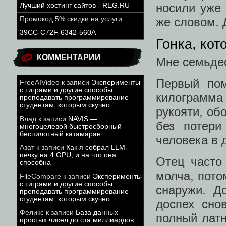
носили уже 
Лучший хостинг сайтов - REG.RU
же словом. 
Промокод 5% скидки на услуги
39CC-C72F-6342-560A
Гонка, кот
КОММЕНТАРИИ
Мне семьдес
Первый пом
FreeAIVideo
к записи
Эксперименты
с тиграми и другие способы
килограмма
преподавать программирование
студентам, которым скучно
рукояти, об
Влад
к записи
NAVIS —
без потери
многоцелевой быстросборный
беспилотный катамаран
человека в д
Азат
к записи
Как я собрал LLM-
печку на 4 GPU, и на что она
Отец часто
способна
молча, пото
FileCompare
к записи
Эксперименты
с тиграми и другие способы
снаружи. Д
преподавать программирование
студентам, которым скучно
доспех сно
Феликс
к записи
База данных
полный латн
простых чисел до ста миллиардов