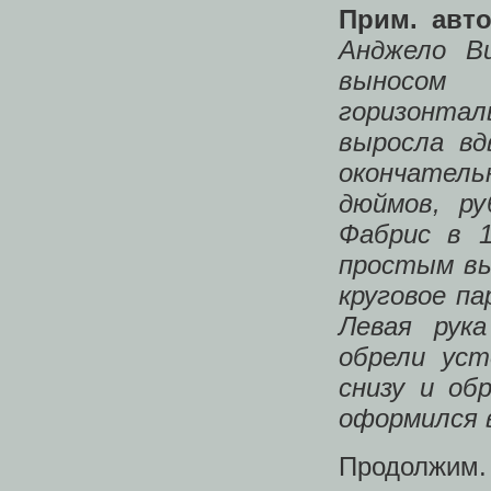
Прим. авто
Анджело В
выносом 
горизонтал
выросла вд
окончатель
дюймов, р
Фабрис в 1
простым вы
круговое па
Левая рука
обрели уст
снизу и об
оформился в
Продолжим.