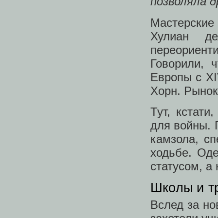
позволяла д
Мастерские
Хулиан д
переориент
Говорили, 
Европы с XI
Хорн. Рынок
Тут, кстати
для войны. 
камзола, с
ходьбе. Од
статусом, а 
Школы и тр
Вслед за но