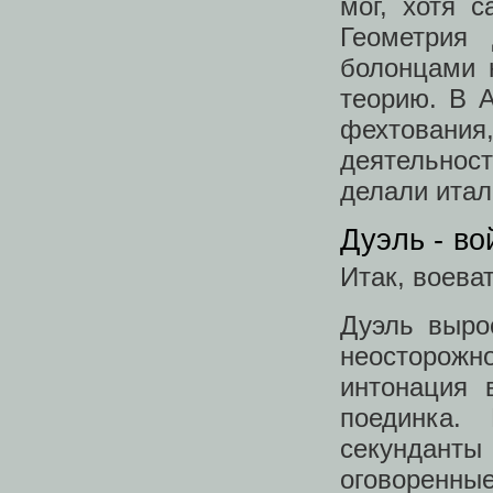
мог, хотя 
Геометрия 
болонцами 
теорию. В А
фехтования
деятельнос
делали итал
Дуэль - в
Итак, воева
Дуэль выро
неосторож
интонация 
поединка.
секунданты
оговоренные