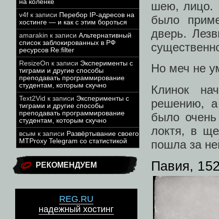
на коленке
шею, лицо. 
v4f
к записи
Перебор IP-адресов на
было приме
хостинге — и как с этим бороться
дверь. Лезв
amarakin
к записи
Альтернативный
список заблокированных в РФ
существенн
ресурсов Re:filter
ResizeOn
к записи
Эксперименты с
Но меч не у
тиграми и другие способы
преподавать программирование
студентам, которым скучно
Клинок на
Text2Vid
к записи
Эксперименты с
решению, а
тиграми и другие способы
преподавать программирование
было очень
студентам, которым скучно
локтя, в щ
всым
к записи
Развёртывание своего
MTProxy Telegram со статистикой
пошла за ней
Павия, 152
РЕКОМЕНДУЕМ
REG.RU
надежный хостинг