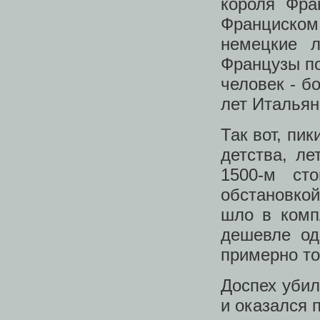
короля Фра
Франциско
немецкие 
Французы по
человек - б
лет Итальян
Так вот, пи
детства, ле
1500-м ст
обстановкой
шло в комп
дешевле од
примерно то
Доспех убил
и оказался 