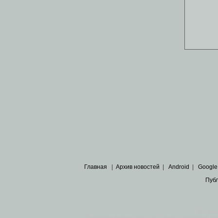
Главная
|
Архив новостей
|
Android
|
Google
Пуб
Все пра
Основными материалами сайта являются
архивные ко