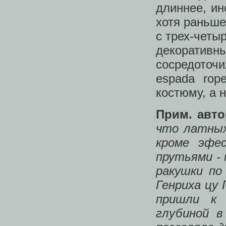
длиннее, ин
хотя раньше
с трех-четы
декоратив
сосредоточ
espada rop
костюму, а н
Прим. авто
что латных
кроме эфес
прутьями -
ракушки по
Генриха цу 
пришли к 
глубиной в