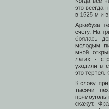
Когда все н
это всегда 
в 1525-м и 
Аркебуза т
счету. На т
боялась д
молодым пи
мной откры
латах - ст
уходили в с
это терпел.
К слову, пр
тысячи пе
прямоуголь
скажут. Фр