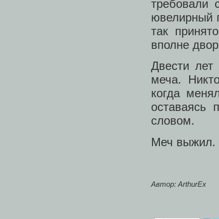
требовали с
ювелирный п
так принят
вполне двор
Двести лет
меча. Никт
когда меня
оставаясь 
словом.
Меч выжил. 
Автор:
ArthurEx