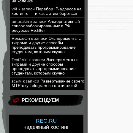
на коленке
v4f
к записи
Перебор IP-адресов на
хостинге — и как с этим бороться
amarakin
к записи
Альтернативный
список заблокированных в РФ
ресурсов Re:filter
ResizeOn
к записи
Эксперименты с
тиграми и другие способы
преподавать программирование
студентам, которым скучно
Text2Vid
к записи
Эксперименты с
тиграми и другие способы
преподавать программирование
студентам, которым скучно
всым
к записи
Развёртывание своего
MTProxy Telegram со статистикой
РЕКОМЕНДУЕМ
REG.RU
надежный хостинг