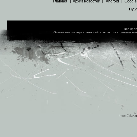
Главная
|
Архив новостей
|
Android
|
Google
Пуб
Все пра
Основными материалами сайта являются
архивные ко
https://ajax.