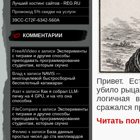
Лучший хостинг сайтов - REG.RU
Промокод 5% скидки на услуги
39CC-C72F-6342-560A
КОММЕНТАРИИ
FreeAIVideo
к записи
Эксперименты
с тиграми и другие способы
преподавать программирование
студентам, которым скучно
Влад
к записи
NAVIS —
многоцелевой быстросборный
Привет. Ес
беспилотный катамаран
убило рыцар
Азат
к записи
Как я собрал LLM-
печку на 4 GPU, и на что она
логичная 
способна
сражался пр
FileCompare
к записи
Эксперименты
с тиграми и другие способы
преподавать программирование
Читать по
студентам, которым скучно
Феликс
к записи
База данных
простых чисел до ста миллиардов