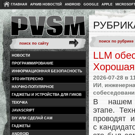
ГЛАВНАЯ
АРХИВ НОВОСТЕЙ
ANDROID
GOOGLE
APPLE
MICROSOF
РУБРИК
LLM обес
НОВОСТИ
ПРОГРАММИРОВАНИЕ
Хорошая 
ИНФОРМАЦИОННАЯ БЕЗОПАСНОСТЬ
2026-07-28
в 1
ЭТО ИНТЕРЕСНО
ИИ
,
инженерна
НАУЧНО-ПОПУЛЯРНОЕ
собеседовани
ГАДЖЕТЫ И УСТРОЙСТВА ДЛЯ ГИКОВ
В нашем
ТЕКУЧКА
этапе. Тех
JAVASCRIPT
проводят 
DIY ИЛИ СДЕЛАЙ САМ
с кандидат
ГАДЖЕТЫ
ANDROID