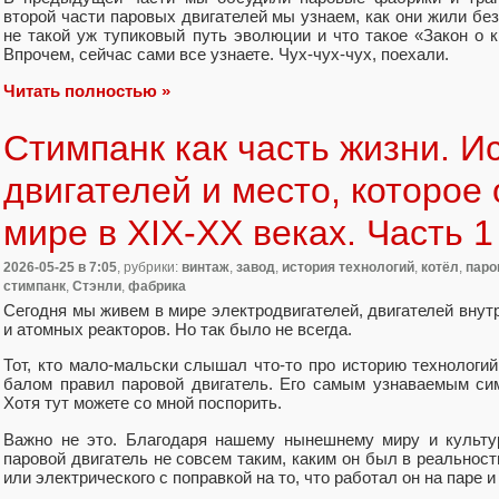
второй части паровых двигателей мы узнаем, как они жили бе
не такой уж тупиковый путь эволюции и что такое «Закон о 
Впрочем, сейчас сами все узнаете. Чух-чух-чух, поехали.
Читать полностью »
Стимпанк как часть жизни. И
двигателей и место, которое
мире в XIX-XX веках. Часть 1
2026-05-25
в 7:05
, рубрики:
винтаж
,
завод
,
история технологий
,
котёл
,
паро
стимпанк
,
Стэнли
,
фабрика
Сегодня мы живем в мире электродвигателей, двигателей внутр
и атомных реакторов. Но так было не всегда.
Тот, кто мало-мальски слышал что-то про историю технологий,
балом правил паровой двигатель. Его самым узнаваемым сим
Хотя тут можете со мной поспорить.
Важно не это. Благодаря нашему нынешнему миру и культу
паровой двигатель не совсем таким, каким он был в реальност
или электрического с поправкой на то, что работал он на паре 