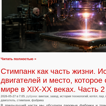
Читать полностью »
Стимпанк как часть жизни. И
двигателей и место, которое
мире в XIX-XX веках. Часть 2
2026-05-27
в 7:05
, рубрики:
винтаж
,
завод
,
история технологий
,
котёл
,
пар
,
двигатель
,
стимпанк
,
фабрика
В предыдущей части мы обсудили паровые фабрики и транс