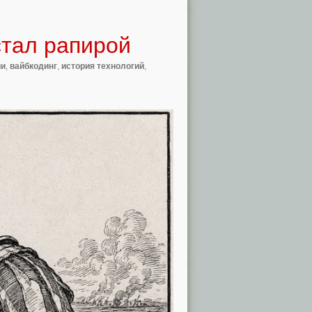
стал рапирой
ии
,
вайбкодинг
,
история технологий
,