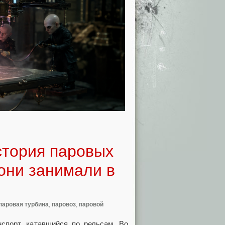
стория паровых
 они занимали в
паровая турбина
,
паровоз
,
паровой
порт, катавшийся по рельсам. Во