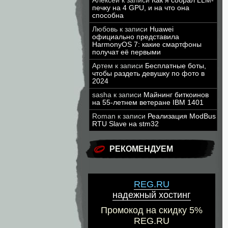
Алексей
к записи
Как я собрал LLM-
печку на 4 GPU, и на что она
способна
Любовь
к записи
Huawei
официально представила
HarmonyOS 7: какие смартфоны
получат её первыми
Артем
к записи
Бесплатные боты,
чтобы раздеть девушку по фото в
2024
sasha
к записи
Майнинг биткоинов
на 55-летнем ветеране IBM 1401
Roman
к записи
Реализация ModBus
RTU Slave на stm32
РЕКОМЕНДУЕМ
REG.RU
надежный хостинг
Промокод на скидку 5%
REG.RU