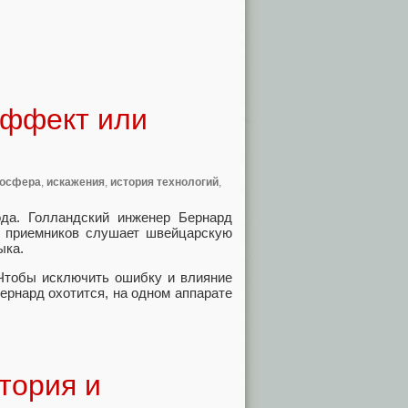
эффект или
носфера
,
искажения
,
история технологий
,
ода. Голландский инженер Бернард
их приемников слушает швейцарскую
ыка.
 Чтобы исключить ошибку и влияние
Бернард охотится, на одном аппарате
тория и