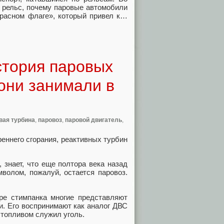
з рельс, почему паровые автомобили
красном флаге», который привел к…
стория паровых
 они занимали в
вая турбина
,
паровоз
,
паровой двигатель
,
еннего сгорания, реактивных турбин
 знает, что еще полтора века назад
волом, пожалуй, остается паровоз.
ре стимпанка многие представляют
и. Его воспринимают как аналог ДВС
и топливом служил уголь.