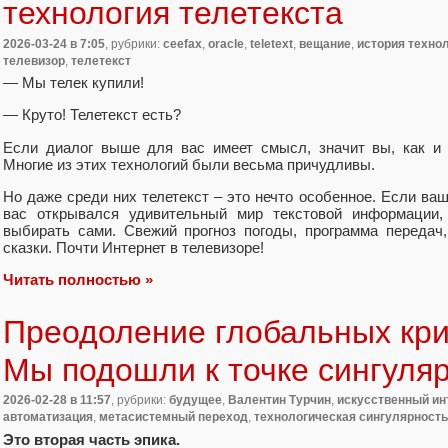
технология телетекста
2026-03-24
в 7:05
, рубрики:
ceefax
,
oracle
,
teletext
,
вещание
,
история техно
телевизор
,
телетекст
— Мы телек купили!
— Круто! Телетекст есть?
Если диалог выше для вас имеет смысл, значит вы, как и 
Многие из этих технологий были весьма причудливы.
Но даже среди них телетекст – это нечто особенное. Если ваш
вас открывался удивительный мир текстовой информации, 
выбирать сами. Свежий прогноз погоды, программа передач,
сказки. Почти Интернет в телевизоре!
Читать полностью »
Преодоление глобальных криз
Мы подошли к точке сингуля
2026-02-28
в 11:57
, рубрики:
будущее
,
Валентин Турчин
,
искусственный ин
автоматизация
,
метасистемный переход
,
технологическая сингулярность
Это вторая часть эпика.