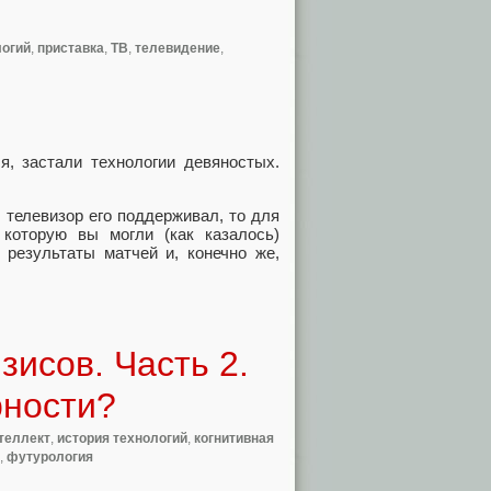
логий
,
приставка
,
ТВ
,
телевидение
,
я, застали технологии девяностых.
 телевизор его поддерживал, то для
которую вы могли (как казалось)
 результаты матчей и, конечно же,
исов. Часть 2.
рности?
теллект
,
история технологий
,
когнитивная
,
футурология