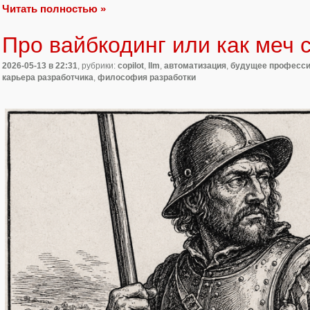
Читать полностью »
Про вайбкодинг или как меч 
2026-05-13
в 22:31
, рубрики:
copilot
,
llm
,
автоматизация
,
будущее професс
карьера разработчика
,
философия разработки