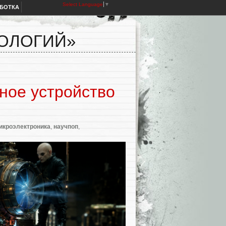
Select Language
▼
АБОТКА
НОЛОГИЙ»
ное устройство
икроэлектроника
,
научпоп
,