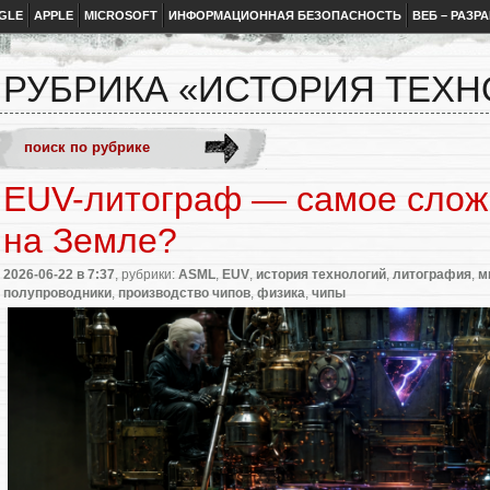
GLE
APPLE
MICROSOFT
ИНФОРМАЦИОННАЯ БЕЗОПАСНОСТЬ
ВЕБ – РАЗР
РУБРИКА «ИСТОРИЯ ТЕХ
EUV-литограф — самое слож
на Земле?
2026-06-22
в 7:37
, рубрики:
ASML
,
EUV
,
история технологий
,
литография
,
м
полупроводники
,
производство чипов
,
физика
,
чипы