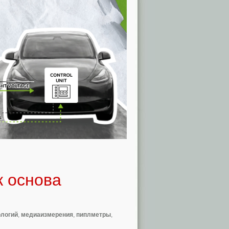
к основа
ологий
,
медиаизмерения
,
пиплметры
,