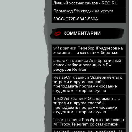
Лучший хостинг сайтов - REG.RU
Промокод 5% скидки на услуги
39CC-C72F-6342-560A
КОММЕНТАРИИ
v4f
к записи
Перебор IP-адресов на
хостинге — и как с этим бороться
amarakin
к записи
Альтернативный
список заблокированных в РФ
ресурсов Re:filter
ResizeOn
к записи
Эксперименты с
тиграми и другие способы
преподавать программирование
студентам, которым скучно
Text2Vid
к записи
Эксперименты с
тиграми и другие способы
преподавать программирование
студентам, которым скучно
всым
к записи
Развёртывание своего
MTProxy Telegram со статистикой