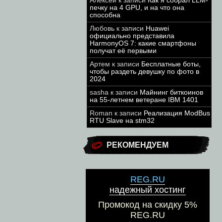
Алексей
к записи
Как я собрал LLM-
печку на 4 GPU, и на что она
способна
Любовь
к записи
Huawei
официально представила
HarmonyOS 7: какие смартфоны
получат её первыми
Артем
к записи
Бесплатные боты,
чтобы раздеть девушку по фото в
2024
sasha
к записи
Майнинг биткоинов
на 55-летнем ветеране IBM 1401
Roman
к записи
Реализация ModBus
RTU Slave на stm32
РЕКОМЕНДУЕМ
REG.RU
надежный хостинг
Промокод на скидку 5%
REG.RU