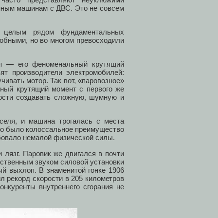
нным машинам с ДВС. Это не совсем
 целым рядом фундаментальных
обными, но во многом превосходили
еля — его феноменальный крутящий
ят производители электромобилей:
чивать мотор. Так вот, «паровозное»
ный крутящий момент с первого же
мости создавать сложную, шумную и
селя, и машина трогалась с места
Это было колоссальное преимущество
ебовало немалой физической силы.
 лязг. Паровик же двигался в почти
ственным звуком силовой установки
й выхлоп. В знаменитой гонке 1906
л рекорд скорости в 205 километров
онкуренты внутреннего сгорания не