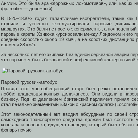
Англии. Это была эра «дорожных локомотивов», или, как их н
фр. routier — дорожный).
В 1820–1830-х годах талантливые изобретатели, такие как 
строили и успешно эксплуатировали паровые дилижанс
маршрутах. Это были не просто эксперименты, а полноценный
паровые кареты Хэнкока курсировали между Лондоном и его п
средней скоростью около 19 км/ч, а на коротких дистанциях 
времени 38 км/ч.
За несколько лет его экипажи без единой серьезной аварии пе
что пар может быть безопасной и эффективной альтернативой
Паровой грузовик-автобус
Правда этот многообещающий старт был резко остановлен.
лобби: владельцы конных дилижансов. Они видели в паров
бизнесу. Под их давлением британский парламент принял се
стал печально знаменитый «Закон о красном флаге» (Locomotive
Этот законодательный акт вводил абсурдные по своей стро
самоходного транспортного средства должен был состоять м
кочегара и человека, идущего впереди, который был обязан 
фонарь ночью.