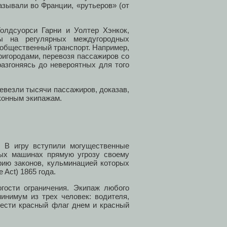
азывали во Франции, «рутьеров» (от
Голдсуорси Гарни и Уолтер Хэнкок,
ы на регулярных междугородных
 общественный транспорт. Например,
ригородами, перевозя пассажиров со
разгоняясь до невероятных для того
ревезли тысячи пассажиров, доказав,
 конным экипажам.
 В игру вступили могущественные
ых машинах прямую угрозу своему
рию законов, кульминацией которых
 Act) 1865 года.
гости ограничения. Экипаж любого
инимум из трех человек: водителя,
нести красный флаг днем и красный