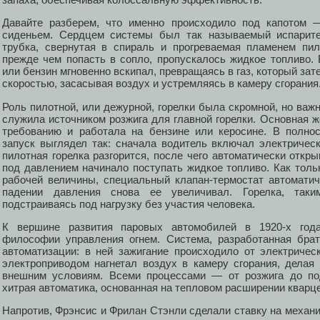
Давайте разберем, что именно происходило под капотом —
сиденьем. Сердцем системы был так называемый испарит
трубка, свернутая в спираль и прогреваемая пламенем пил
прежде чем попасть в сопло, пропускалось жидкое топливо. 
или бензин мгновенно вскипал, превращаясь в газ, который за
скоростью, засасывая воздух и устремляясь в камеру сгорания
Роль пилотной, или дежурной, горелки была скромной, но важн
служила источником розжига для главной горелки. Основная ж
требованию и работала на бензине или керосине. В полно
запуск выглядел так: сначала водитель включал электрическ
пилотная горелка разгорится, после чего автоматически откры
под давлением начинало поступать жидкое топливо. Как толь
рабочей величины, специальный клапан-термостат автоматич
падении давления снова ее увеличивал. Горелка, так
подстраиваясь под нагрузку без участия человека.
К вершине развития паровых автомобилей в 1920-х год
философии управления огнем. Система, разработанная бра
автоматизации: в ней зажигание происходило от электриче
электроприводом нагнетал воздух в камеру сгорания, делая 
внешним условиям. Всеми процессами — от розжига до п
хитрая автоматика, основанная на тепловом расширении кварц
Напротив, Фрэнсис и Фрилан Стэнли сделали ставку на механи