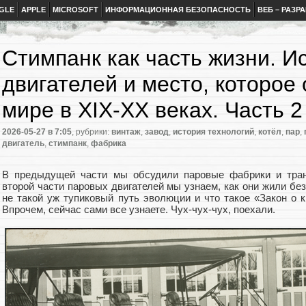
GLE
APPLE
MICROSOFT
ИНФОРМАЦИОННАЯ БЕЗОПАСНОСТЬ
ВЕБ – РАЗР
Стимпанк как часть жизни. И
двигателей и место, которое
мире в XIX-XX веках. Часть 2
2026-05-27
в 7:05
, рубрики:
винтаж
,
завод
,
история технологий
,
котёл
,
пар
,
двигатель
,
стимпанк
,
фабрика
В предыдущей части мы обсудили паровые фабрики и транс
второй части паровых двигателей мы узнаем, как они жили бе
не такой уж тупиковый путь эволюции и что такое «Закон о 
Впрочем, сейчас сами все узнаете. Чух-чух-чух, поехали.