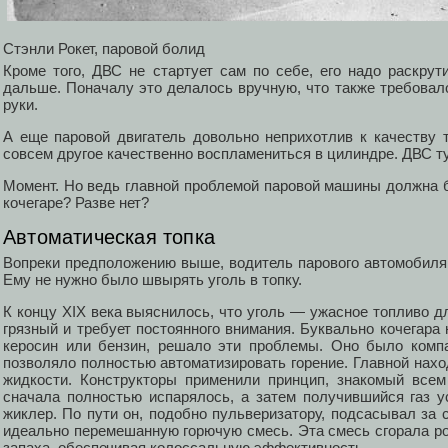
Стэнли Рокет, паровой болид
Кроме того, ДВС не стартует сам по себе, его надо раскрут
дальше. Поначалу это делалось вручную, что также требовал
руки.
А еще паровой двигатель довольно неприхотлив к качеству т
совсем другое качественно воспламениться в цилиндре. ДВС ту
Момент. Но ведь главной проблемой паровой машины должна б
кочегаре? Разве нет?
Автоматическая топка
Вопреки предположению выше, водитель парового автомобиля 
Ему не нужно было швырять уголь в топку.
К концу XIX века выяснилось, что уголь — ужасное топливо д
грязный и требует постоянного внимания. Буквально кочегара 
керосин или бензин, решало эти проблемы. Оно было компа
позволяло полностью автоматизировать горение. Главной наход
жидкости. Конструкторы применили принцип, знакомый всем
сначала полностью испарялось, а затем получившийся газ у
жиклер. По пути он, подобно пульверизатору, подсасывал за
идеально перемешанную горючую смесь. Эта смесь сгорала ро
запаха, обеспечивая колоссальную эффективность.