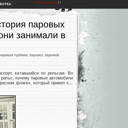
Select Language
▼
АБОТКА
стория паровых
 они занимали в
паровая турбина
,
паровоз
,
паровой
порт, катавшийся по рельсам. Во
з рельс, почему паровые автомобили
красном флаге», который привел к…