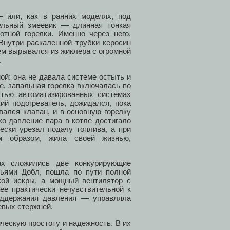
 или, как в ранних моделях, под
ельный змеевик — длинная тонкая
отной горелки. Именно через него,
Внутри раскаленной трубки керосин
тем вырывался из жиклера с огромной
.
ой: она не давала системе остыть и
е, запальная горелка включалась по
стью автоматизированных системах
ий подогреватель, дожидался, пока
вался клапан, и в основную горелку
ко давление пара в котле достигало
ески урезал подачу топлива, а при
им образом, жила своей жизнью,
ах сложились две конкурирующие
тьями Добл, пошла по пути полной
ской искры, а мощный вентилятор с
ее практически нечувствительной к
оддержания давления — управляла
евых стержней.
ческую простоту и надежность. В их