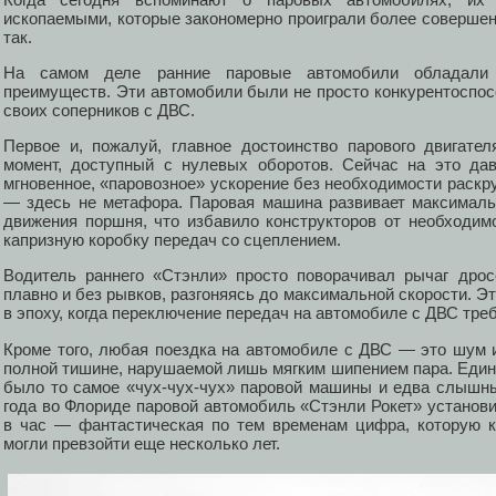
ископаемыми, которые закономерно проиграли более соверше
так.
На самом деле ранние паровые автомобили обладали
преимуществ. Эти автомобили были не просто конкурентоспос
своих соперников с ДВС.
Первое и, пожалуй, главное достоинство парового двигат
момент, доступный с нулевых оборотов. Сейчас на это дав
мгновенное, «паровозное» ускорение без необходимости раскру
— здесь не метафора. Паровая машина развивает максималь
движения поршня, что избавило конструкторов от необходи
капризную коробку передач со сцеплением.
Водитель раннего «Стэнли» просто поворачивал рычаг дрос
плавно и без рывков, разгоняясь до максимальной скорости. 
в эпоху, когда переключение передач на автомобиле с ДВС тр
Кроме того, любая поездка на автомобиле с ДВС — это шум и
полной тишине, нарушаемой лишь мягким шипением пара. Един
было то самое «чух-чух-чух» паровой машины и едва слышны
года во Флориде паровой автомобиль «Стэнли Рокет» установи
в час — фантастическая по тем временам цифра, которую к
могли превзойти еще несколько лет.