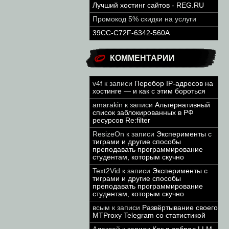
Лучший хостинг сайтов - REG.RU
Промокод 5% скидки на услуги
39CC-C72F-6342-560A
КОММЕНТАРИИ
v4f
к записи
Перебор IP-адресов на
хостинге — и как с этим бороться
amarakin
к записи
Альтернативный
список заблокированных в РФ
ресурсов Re:filter
ResizeOn
к записи
Эксперименты с
тиграми и другие способы
преподавать программирование
студентам, которым скучно
Text2Vid
к записи
Эксперименты с
тиграми и другие способы
преподавать программирование
студентам, которым скучно
всым
к записи
Развёртывание своего
MTProxy Telegram со статистикой