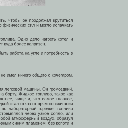
ить, чтобы он продолжал крутиться
о физических сил и могло испачкать
оплива. Одно дело нагреть котел и
т куда более капризен.
ыть работа на угле и потребность в
не имел ничего общего с кочегаром.
ля легковой машины. Он громоздкий,
на борту. Жидкое топливо, такое как
ктнее, чище и, что самое главное,
кой стал отказ от прямого сжигания
 по лабораторной горелке: топливо
стремлялся через узкое сопло, или
 собой атмосферный воздух, образуя
вным синим пламенем, без копоти и