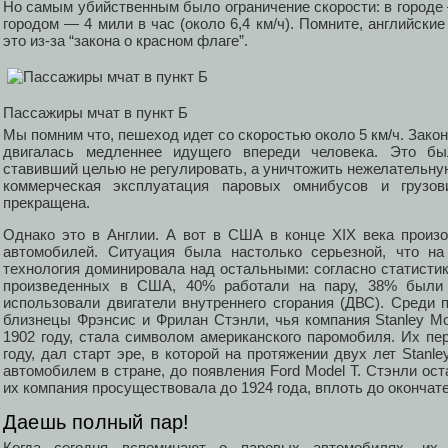
Но самым убийственным было ограничение скорости: в городе — 
городом — 4 мили в час (около 6,4 км/ч). Помните, английски
это из-за “закона о красном флаге”.
Пассажиры мчат в пункт Б
Мы помним что, пешеход идет со скоростью около 5 км/ч. Зако
двигалась медленнее идущего впереди человека. Это был
ставивший целью не регулировать, а уничтожить нежелательную
коммерческая эксплуатация паровых омнибусов и грузо
прекращена.
Однако это в Англии. А вот в США в конце XIX века произ
автомобилей. Ситуация была настолько серьезной, что на
технология доминировала над остальными: согласно статистике
произведенных в США, 40% работали на пару, 38% были э
использовали двигатели внутреннего сгорания (ДВС). Среди 
близнецы Фрэнсис и Фрилан Стэнли, чья компания Stanley Mo
1902 году, стала символом американского паромобиля. Их пе
году, дал старт эре, в которой на протяжении двух лет Sta
автомобилем в стране, до появления Ford Model T. Стэнли о
их компания просуществовала до 1924 года, вплоть до оконча
Даешь полный пар!
Когда сегодня вспоминают о паровых автомобилях, их