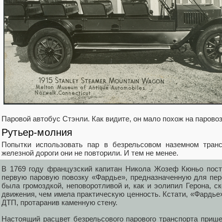
Паровой автобус Стэнли. Как видите, он мало похож на парово
Рутьер-молния
Попытки использовать пар в безрельсовом наземном транс
железной дороги они не повторили. И тем не менее.
В 1769 году французский капитан Никола Жозеф Кюньо пост
первую паровую повозку «Фардье», предназначенную для пер
была громоздкой, неповоротливой и, как и эолипил Герона, 
движения, чем имела практическую ценность. Кстати, «Фардье»
ДТП, протаранив каменную стену.
Настоящий расцвет безрельсового парового транспорта прише