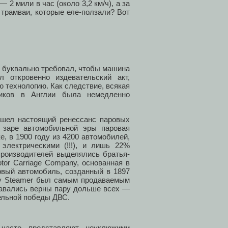
2 мили в час (около 3,2 км/ч), а за
е трамваи, которые еле-ползали? Вот
н буквально требовал, чтобы машина
 откровенно издевательский акт,
 технологию. Как следствие, всякая
виков в Англии была немедленно
ошел настоящий ренессанс паровых
 заре автомобильной эры паровая
, в 1900 году из 4200 автомобилей,
лектрическими (!!!), и лишь 22%
производителей выделялись братья-
tor Carriage Company, основанная в
рвый автомобиль, созданный в 1897
nley Steamer был самым продаваемым
ставались верны пару дольше всех —
тельной победы ДВС.
 часто представляют неуклюжими