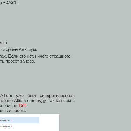
те ASCII.
Doc)
а стороне Альтиум.
х. Если его нет, ничего страшного,
ть проект заново.
ltium уже был синхронизирован
оне Altium я не буду, так как сам в
но описан
ТУТ
.
анный проект.