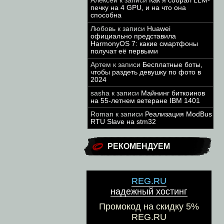
Алексей
к записи
Как я собрал LLM-
печку на 4 GPU, и на что она
способна
Любовь
к записи
Huawei
официально представила
HarmonyOS 7: какие смартфоны
получат её первыми
Артем
к записи
Бесплатные боты,
чтобы раздеть девушку по фото в
2024
sasha
к записи
Майнинг биткоинов
на 55-летнем ветеране IBM 1401
Roman
к записи
Реализация ModBus
RTU Slave на stm32
РЕКОМЕНДУЕМ
REG.RU
надежный хостинг
Промокод на скидку 5%
REG.RU