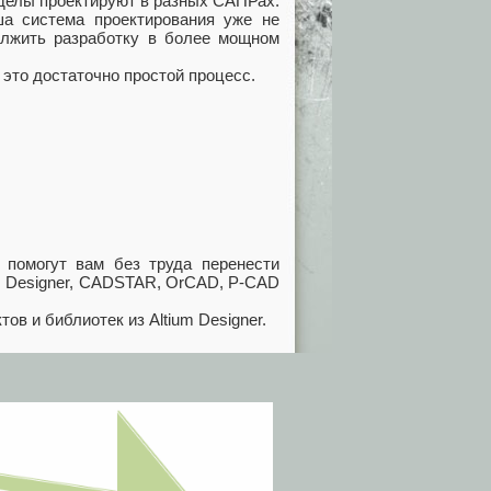
тделы проектируют в разных САПРах.
ша система проектирования уже не
олжить разработку в более мощном
m это достаточно простой процесс.
е помогут вам без труда перенести
um Designer, CADSTAR, OrCAD, P-CAD
в и библиотек из Altium Designer.