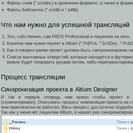
Файлы схем (*.schdoc) в двоичном формате, а также в форма
Файлы библиотек (*.schlib и *.intlib)
Что нам нужно для успешной трансляций
Это, собственно, сам PADS Professional и лицензия на него.
Конечно нам нужен проект в Altuim (*.PrjPcb, *.SchDoc, *.Pcb
Как я говорил ранее проект должен быть синхронизирован н
Список монтажных отверстий, которые находятся в футпринта
можно будет поправить руками потом, либо перетранслирова
Процесс трансляции
Синхронизация проекта в Altium Designer
И так в первую очередь нам нужно чтобы проект в A
(скомпилирован). Описывать процесс компиляции проекта на стор
нем практически не работал. Весь процесс достаточно подроб
Так как у меня нет лицензии Altium, я нашел уже синхронизиров