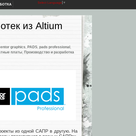
Select Language
▼
АБОТКА
тек из Altium
entor graphics
,
PADS
,
pads professional
,
атные платы
,
Производство и разработка
роекты из одной САПР в другую. На