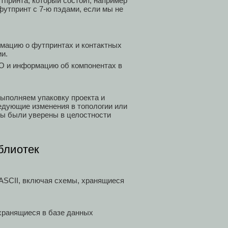
тпринта, который состоит, например
 футпринт с 7-ю пэдами, если мы не
мацию о футпринтах и контактных
и.
ГО и информацию об компонентах в
выполняем упаковку проекта и
едующие изменения в топологии или
мы были уверены в целостности
блиотек
 ASCII, включая схемы, хранящиеся
, хранящиеся в базе данных