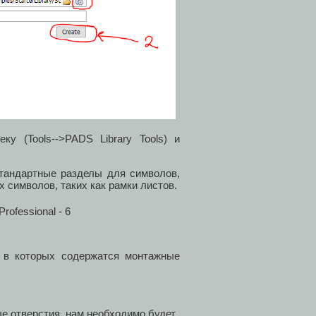
у (Tools-->PADS Library Tools) и
стандартные разделы для символов,
 символов, таких как рамки листов.
 в которых содержатся монтажные
е отверстия, нам необходимо будет