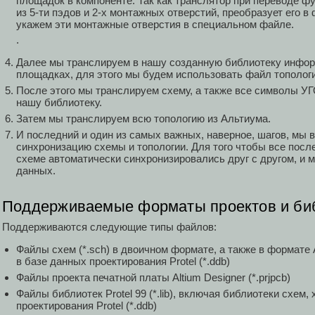
площадок в компоненте. Так как транслятор при переводе фу
из 5-ти пэдов и 2-х монтажных отверстий, преобразует его в
укажем эти монтажные отверстия в специальном файле.
.
Далее мы транслируем в нашу созданную библиотеку инфор
площадках, для этого мы будем использовать файл топологи
После этого мы транслируем схему, а также все символы У
нашу библиотеку.
Затем мы транслируем всю топологию из Альтиума.
И последний и один из самых важных, наверное, шагов, мы 
синхронизацию схемы и топологии. Для того чтобы все посл
схеме автоматически синхронизировались друг с другом, и 
данных.
Поддерживаемые форматы проектов и би
Поддерживаются следующие типы файлов:
Файлы схем (*.sch) в двоичном формате, а также в формате
в базе данных проектирования Protel (*.ddb)
Файлы проекта печатной платы Altium Designer (*.prjpcb)
Файлы библиотек Protel 99 (*.lib), включая библиотеки схем
проектирования Protel (*.ddb)