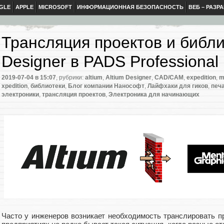
GLE
APPLE
MICROSOFT
ИНФОРМАЦИОННАЯ БЕЗОПАСНОСТЬ
ВЕБ – РАЗР
Трансляция проектов и библио
Designer в PADS Professional
2019-07-04
в 15:07
, рубрики:
altium
,
Altium Designer
,
CAD/CAM
,
expedition
,
m
xpedition
,
библиотеки
,
Блог компании Нанософт
,
Лайфхаки для гиков
,
печ
электроники
,
трансляция проектов
,
Электроника для начинающих
Часто у инженеров возникает необходимость транслировать п