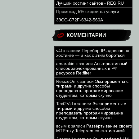
Лучший хостинг сайтов - REG.RU
Промокод 5% скидки на услуги
39CC-C72F-6342-560A
КОММЕНТАРИИ
v4f
к записи
Перебор IP-адресов на
хостинге — и как с этим бороться
amarakin
к записи
Альтернативный
список заблокированных в РФ
ресурсов Re:filter
ResizeOn
к записи
Эксперименты с
тиграми и другие способы
преподавать программирование
студентам, которым скучно
Text2Vid
к записи
Эксперименты с
тиграми и другие способы
преподавать программирование
студентам, которым скучно
всым
к записи
Развёртывание своего
MTProxy Telegram со статистикой