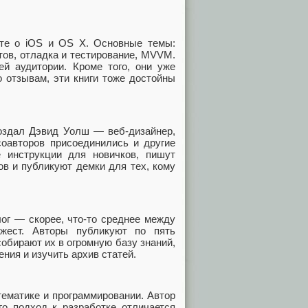
енте о iOS и OS X. Основные темы:
тов, отладка и тестирование, MVVM.
ей аудитории. Кроме того, они уже
о отзывам, эти книги тоже достойны
 создал Дэвид Уолш — веб-дизайнер,
 соавторов присоединились и другие
 инструкции для новичков, пишут
в и публикуют демки для тех, кому
ог — скорее, что-то среднее между
жест. Авторы публикуют по пять
собирают их в огромную базу знаний,
ния и изучить архив статей.
тематике и программировании. Автор
о подход к разработке отличается