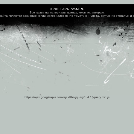
© 2010-2026 PVSM.RU
Все права на материалы принадлежат их авторам.
сайта являются
архивные копии материалов
по ИТ тематике Рунета, взятые
из открытых и 
https://ajax.googleapis.com/ajax/libs/jquery/3.4.1/jquery.min.js