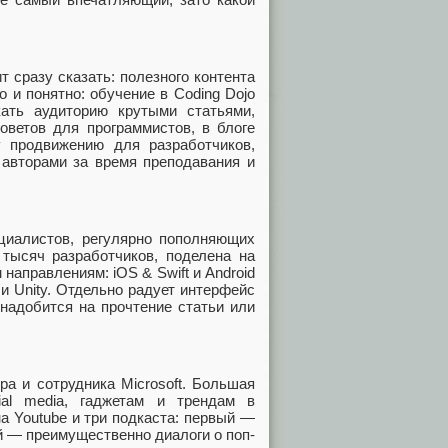
т сразу сказать: полезного контента
о и понятно: обучение в Coding Dojo
кать аудиторию крутыми статьями,
оветов для программистов, в блоге
 продвижению для разработчиков,
 авторами за время преподавания и
циалистов, регулярно пополняющих
 тысяч разработчиков, поделена на
аправлениям: iOS & Swift и Android
 и Unity. Отдельно радует интерфейс
онадобится на прочтение статьи или
ра и сотрудника Microsoft. Большая
ial media, гаджетам и трендам в
на Youtube и три подкаста: первый —
ий — преимущественно диалоги о поп-