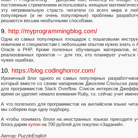
постоянным стремлением использовать изящные математическ
эту нетривиальную страсть читатели со всего мира и л
популярные (и не очень популярные) проблемы разработ
решаются весьма необычными способами.
9.
http://myprogrammingblog.com/
Одна из самых популярных площадок с пошаговыми инструкц
новичкам и специалистам с небольшим опытом нужно знать о ASP.
Oracle и PHP. Кроме полезных обучающих материалов, ес
реализованных проектов — для тех, кто планирует учиться 
чужих ошибках.
10.
https://blog.codinghorror.com/
Ироничный блог одного из самых популярных разработчико
который вместе со своим напарником Джоэлем Спольски разр
для программистов Stack Overflow. Список интересов Джеффа
время он уделяет немало внимания Ruby, т.к. сейчас учит именн
А что полезного для программистов на английском языке чит
мы соберем еще одну подборку.
А чтобы понимать блоги на иностранных языках приходите у
блога дарим
купон
на 700 рублей для покупки «Заданий».
Автор: PuzzleEnglish