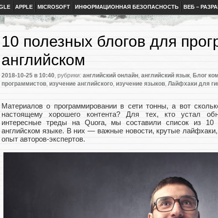
GLE
APPLE
MICROSOFT
ИНФОРМАЦИОННАЯ БЕЗОПАСНОСТЬ
ВЕБ – РАЗР
10 полезных блогов для про
английском
2018-10-25
в 10:40
, рубрики:
английский онлайн
,
английский язык
,
Блог ком
программистов
,
изучение английского
,
изучение языков
,
Лайфхаки для ги
Материалов о программировании в сети тонны, а вот сколь
настоящему хорошего контента? Для тех, кто устал обн
интересные треды на Quora, мы составили список из 10 
английском языке. В них — важные новости, крутые лайфхаки
опыт авторов-экспертов.