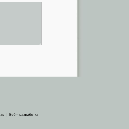
сть
|
Веб – разработка