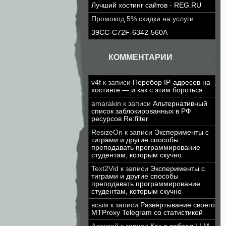
Лучший хостинг сайтов - REG.RU
Промокод 5% скидки на услуги
39CC-C72F-6342-560A
КОММЕНТАРИИ
v4f
к записи
Перебор IP-адресов на
хостинге — и как с этим бороться
amarakin
к записи
Альтернативный
список заблокированных в РФ
ресурсов Re:filter
ResizeOn
к записи
Эксперименты с
тиграми и другие способы
преподавать программирование
студентам, которым скучно
Text2Vid
к записи
Эксперименты с
тиграми и другие способы
преподавать программирование
студентам, которым скучно
всым
к записи
Развёртывание своего
MTProxy Telegram со статистикой