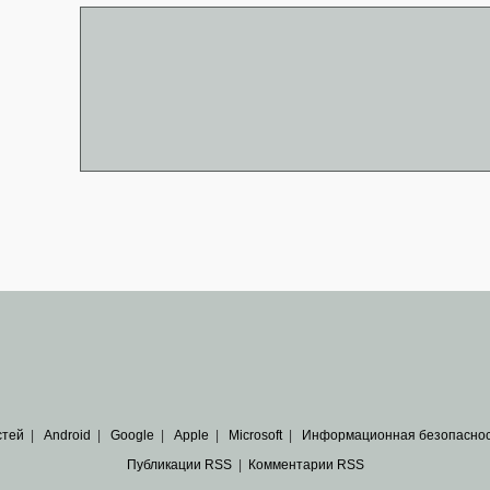
стей
|
Android
|
Google
|
Apple
|
Microsoft
|
Информационная безопасно
Публикации RSS
|
Комментарии RSS