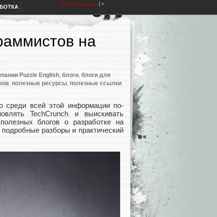
Select Language
▼
АБОТКА
граммистов на
пании Puzzle English
,
блоги
,
блоги для
ков
,
полезные ресурсы
,
полезные ссылки
ко среди всей этой информации по-
овлять TechCrunch и выискивать
полезных блогов о разработке на
, подробные разборы и практический