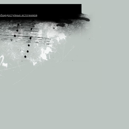
общедоступных источников
.