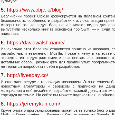
культуре.
5.
https://www.objc.io/blog/
Берлинский проект Objc.io фокусируется на полезном конт
безопасность, особенности разработки игр, локализация проек
Авторы не только ведут блог, но и снимают видео для сво
выпустили несколько книг (в основном про Swift) — и, судя п
внимания.
6.
https://davidwalsh.name/
Изначально этот блог, как становится понятно из названия,
разработчик и евангелист Mozilla. Позже к нему в качестве
эксперты из индустрии: вместе они составляют пошаговые
детальные обзоры разных фич для продвинутых программисто
не терпится попробовать себя в разработке.
7.
http://fiveaday.co/
И еще один ресурс с говорящим названием. Это не совсем бл
новостным агрегатором и сервисом с подпиской на дайд
материалов о веб-дизайне и разработке каждый день, а затем 
сортируя по темам. На сайте вы можете подписаться на обновле
8.
https://jeremykun.com/
Круче блога о программировании может быть только блог о ма
Math ∩ Programming — Джереми Кан, инженер из Google. Ег