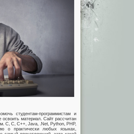
омочь студентам-программистам и
е освоить материал. Сайт рассчитан
 C, C, C++, Java, .Net, Python, PHP,
ию о практически любых языках,
не самый впечатляющий, зато какой