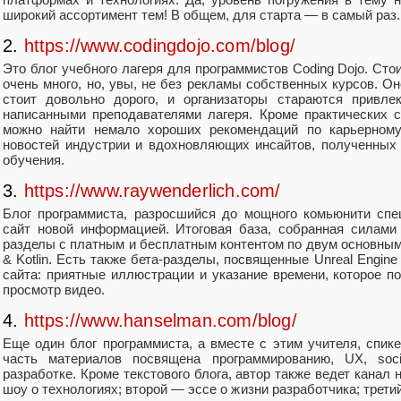
широкий ассортимент тем! В общем, для старта — в самый раз.
2.
https://www.codingdojo.com/blog/
Это блог учебного лагеря для программистов Coding Dojo. Стои
очень много, но, увы, не без рекламы собственных курсов. Он
стоит довольно дорого, и организаторы стараются привле
написанными преподавателями лагеря. Кроме практических с
можно найти немало хороших рекомендаций по карьерному
новостей индустрии и вдохновляющих инсайтов, полученных
обучения.
3.
https://www.raywenderlich.com/
Блог программиста, разросшийся до мощного комьюнити спе
сайт новой информацией. Итоговая база, собранная силами
разделы с платным и бесплатным контентом по двум основным н
& Kotlin. Есть также бета-разделы, посвященные Unreal Engine
сайта: приятные иллюстрации и указание времени, которое п
просмотр видео.
4.
https://www.hanselman.com/blog/
Еще один блог программиста, а вместе с этим учителя, спике
часть материалов посвящена программированию, UX, soc
разработке. Кроме текстового блога, автор также ведет канал 
шоу о технологиях; второй — эссе о жизни разработчика; трет