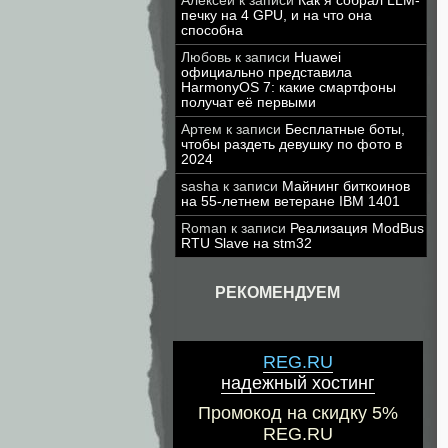
Алексей
к записи
Как я собрал LLM-
печку на 4 GPU, и на что она
способна
Любовь
к записи
Huawei
официально представила
HarmonyOS 7: какие смартфоны
получат её первыми
Артем
к записи
Бесплатные боты,
чтобы раздеть девушку по фото в
2024
sasha
к записи
Майнинг биткоинов
на 55-летнем ветеране IBM 1401
Roman
к записи
Реализация ModBus
RTU Slave на stm32
РЕКОМЕНДУЕМ
REG.RU
надежный хостинг
Промокод на скидку 5%
REG.RU