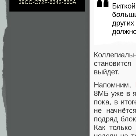
39CC-C72F-6342-560A
Биткой
б
о
льш
других
должно
Коллегиал
становится
выйдет.
Напомним,
8МБ уже в я
пока, в ито
не начнётс
подряд блок
Как только 
недели на т