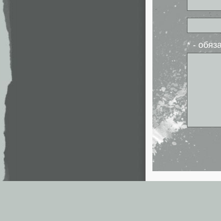
* - обя