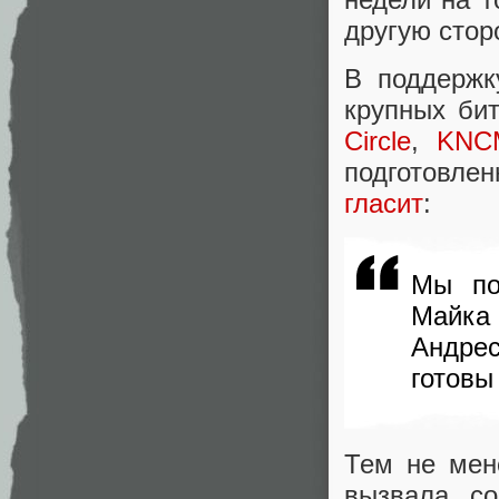
другую стор
В поддержк
крупных бит
Circle
,
KNCM
подготовле
гласит
:
Мы по
Майка
Андре
готовы
Тем не мен
вызвала со