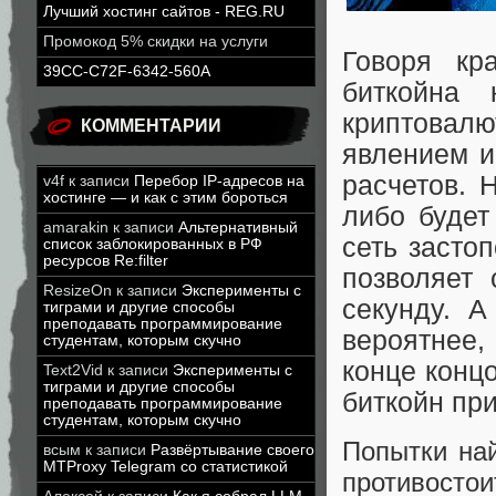
Лучший хостинг сайтов - REG.RU
Промокод 5% скидки на услуги
Говоря кр
39CC-C72F-6342-560A
биткойна
криптовал
КОММЕНТАРИИ
явлением и
расчетов. 
v4f
к записи
Перебор IP-адресов на
хостинге — и как с этим бороться
либо будет
amarakin
к записи
Альтернативный
сеть застоп
список заблокированных в РФ
ресурсов Re:filter
позволяет 
ResizeOn
к записи
Эксперименты с
секунду. А
тиграми и другие способы
преподавать программирование
вероятнее,
студентам, которым скучно
конце конц
Text2Vid
к записи
Эксперименты с
тиграми и другие способы
биткойн при
преподавать программирование
студентам, которым скучно
Попытки най
всым
к записи
Развёртывание своего
MTProxy Telegram со статистикой
противосто