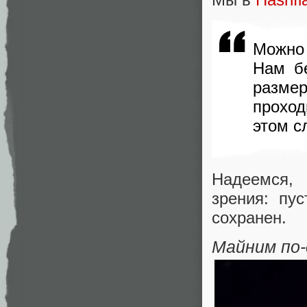
Можно 
Нам бе
разме
проход
этом с
Надеемся,
зрения: пу
сохранен.
Майним по-