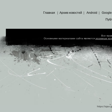
Главная
|
Архив новостей
|
Android
|
Google
Пуб
Все пра
Основными материалами сайта являются
архивные ко
https://ajax.