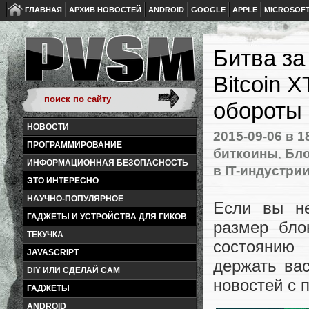
ГЛАВНАЯ
АРХИВ НОВОСТЕЙ
ANDROID
GOOGLE
APPLE
MICROSOF
Битва за
Bitcoin X
обороты
НОВОСТИ
2015-09-06
в 1
ПРОГРАММИРОВАНИЕ
биткоины
,
Бло
ИНФОРМАЦИОННАЯ БЕЗОПАСНОСТЬ
в IT-индустри
ЭТО ИНТЕРЕСНО
НАУЧНО-ПОПУЛЯРНОЕ
Если вы н
ГАДЖЕТЫ И УСТРОЙСТВА ДЛЯ ГИКОВ
размер бло
ТЕКУЧКА
состоянию
JAVASCRIPT
держать вас
DIY ИЛИ СДЕЛАЙ САМ
новостей с 
ГАДЖЕТЫ
ANDROID