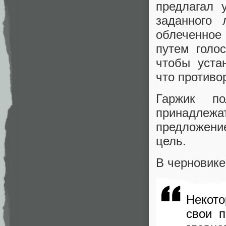
предлагал 
заданного
облеченное 
путем голо
чтобы уста
что противо
Гаржик по
принадлежат
предложение
цель.
В черновике
Некото
свои п