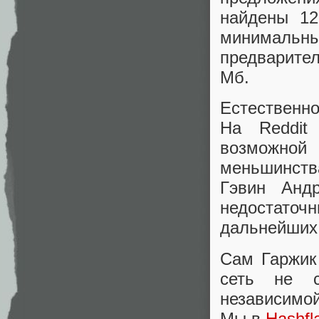
найдены 12
минималь
предварите
Мб.
Естественно
На Reddit
возможной 
меньшинств
Гэвин Анд
недостато
дальнейших
Сам Гаржик 
сеть не с
независимой
Мы в
Hashfl