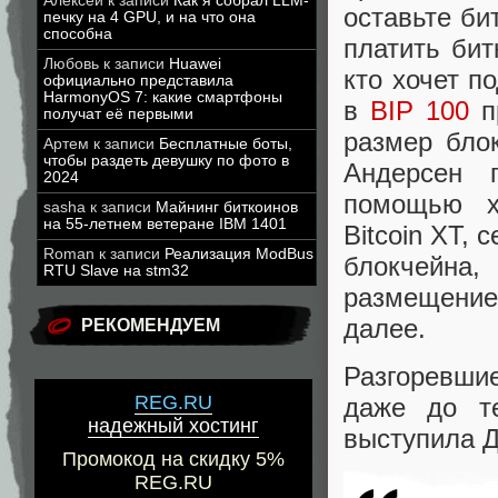
Алексей
к записи
Как я собрал LLM-
оставьте би
печку на 4 GPU, и на что она
способна
платить бит
Любовь
к записи
Huawei
кто хочет п
официально представила
HarmonyOS 7: какие смартфоны
в
BIP 100
пр
получат её первыми
размер бло
Артем
к записи
Бесплатные боты,
чтобы раздеть девушку по фото в
Андерсен 
2024
помощью х
sasha
к записи
Майнинг биткоинов
на 55-летнем ветеране IBM 1401
Bitcoin XT, 
Roman
к записи
Реализация ModBus
блокчейна
RTU Slave на stm32
размещение
далее.
РЕКОМЕНДУЕМ
Разгоревшие
REG.RU
даже до т
надежный хостинг
выступила 
Промокод на скидку 5%
REG.RU