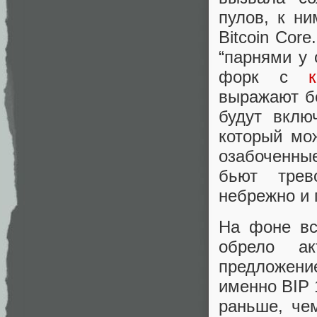
пулов, к н
Bitcoin Cor
“парнями у 
форк с
выражают бе
будут вклю
который мож
озабоченны
бьют трев
небрежно и 
На фоне вс
обрело ак
предложени
именно BIP 
раньше, че