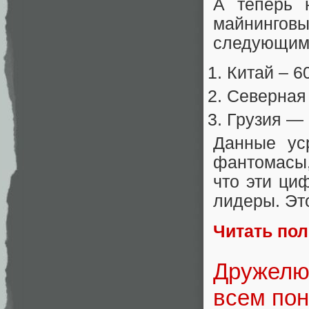
А теперь 
майнинго
следующим
Китай – 6
Северная
Грузия —
Данные ус
фантомасы,
что эти ци
лидеры. Эт
Читать по
Дружелюб
всем пон