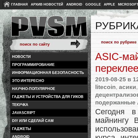
ГЛАВНАЯ
АРХИВ НОВОСТЕЙ
ANDROID
GOOGLE
APPLE
MICROSOF
РУБРИК
ASIC-май
НОВОСТИ
ПРОГРАММИРОВАНИЕ
перекле
ИНФОРМАЦИОННАЯ БЕЗОПАСНОСТЬ
2019-08-25
в 1
ЭТО ИНТЕРЕСНО
litecoin
,
асики
НАУЧНО-ПОПУЛЯРНОЕ
децентрализо
ГАДЖЕТЫ И УСТРОЙСТВА ДЛЯ ГИКОВ
подержанные 
ТЕКУЧКА
Сегодня в
JAVASCRIPT
майнингу 
DIY ИЛИ СДЕЛАЙ САМ
использов
ГАДЖЕТЫ
курса инте
ANDROID