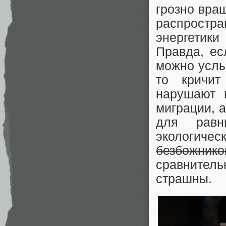
грозно вра
распрост
энергетики
Правда, ес
можно усл
то кричит
нарушают 
миграции, 
для равн
экологичес
безбожнико
сравнитель
страшны.