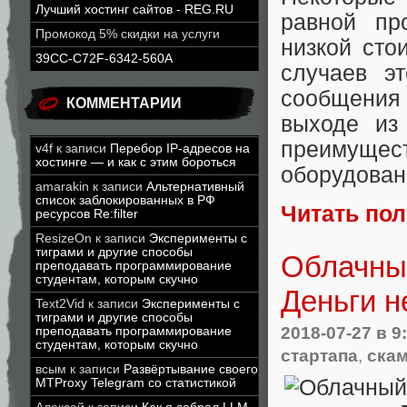
Лучший хостинг сайтов - REG.RU
равной пр
Промокод 5% скидки на услуги
низкой сто
39CC-C72F-6342-560A
случаев э
сообщения
КОММЕНТАРИИ
выходе из
преимущес
v4f
к записи
Перебор IP-адресов на
хостинге — и как с этим бороться
оборудован
amarakin
к записи
Альтернативный
список заблокированных в РФ
Читать по
ресурсов Re:filter
ResizeOn
к записи
Эксперименты с
тиграми и другие способы
Облачный
преподавать программирование
студентам, которым скучно
Деньги 
Text2Vid
к записи
Эксперименты с
тиграми и другие способы
2018-07-27
в 9
преподавать программирование
студентам, которым скучно
стартапа
,
ска
всым
к записи
Развёртывание своего
MTProxy Telegram со статистикой