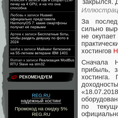
Алексей
к записи
Как я собрал LLM-
печку на 4 GPU, и на что она
способна
Иллюстрац
Любовь
к записи
Huawei
официально представила
За послед
HarmonyOS 7: какие смартфоны
получат её первыми
сильно выр
Артем
к записи
Бесплатные боты,
не окупает
чтобы раздеть девушку по фото в
практическ
2024
sasha
к записи
Майнинг биткоинов
хостингов
H
на 55-летнем ветеране IBM 1401
Roman
к записи
Реализация ModBus
Сначала H
RTU Slave на stm32
прибыль, 
хостинга.
РЕКОМЕНДУЕМ
доходность
«18.07.201
REG.RU
оборудован
надежный хостинг
по текущ
Промокод на скидку 5%
официально
REG.RU