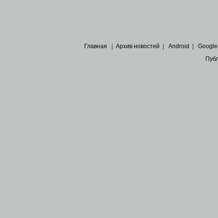
Главная
|
Архив новостей
|
Android
|
Google
Пуб
Все пра
Основными материалами сайта являются
архивные ко