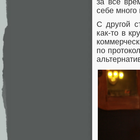
за все вре
себе много 
С другой с
как-то в к
коммерчес
по протокол
альтернати