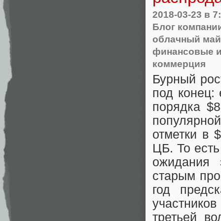
2018-03-23
в 7
Блог компании
облачный май
финансовые 
коммерция
Бурный рос
под конец:
порядка $8
популярной
отметки в 
ЦБ. То ест
ожидания 
старым про
год предс
участнико
третьей во