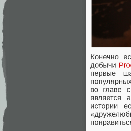
Конечно е
добычи
Pro
первые ша
популярных
во главе 
является 
истории е
«дружелюбн
понравиться