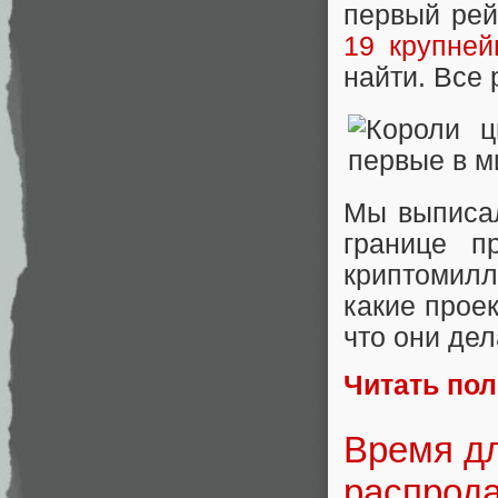
первый рей
19 крупней
найти. Все
Мы выписал
границе п
криптомилл
какие прое
что они дел
Читать по
Время дл
распрода