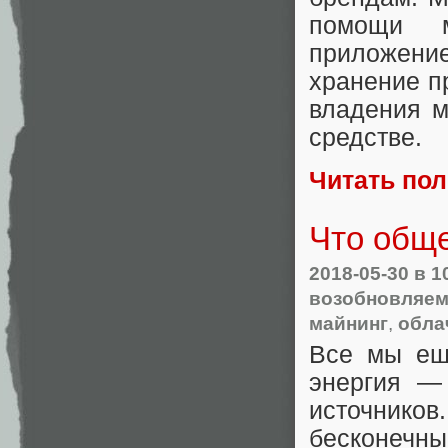
помощи м
приложени
хранение п
владения м
средстве.
Читать по
Что обще
2018-05-30
в 1
возобновляем
майнинг
,
обла
Все мы ещ
энергия —
источник
бесконечны