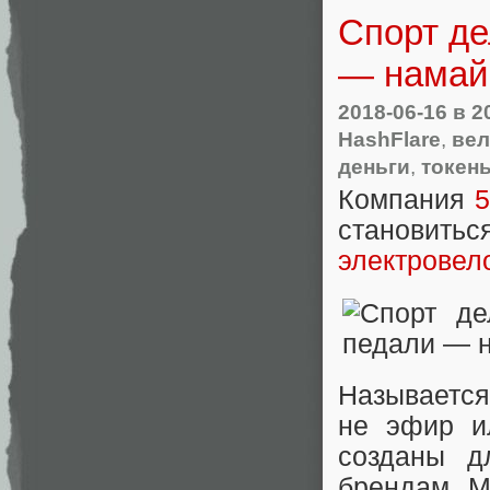
Спорт де
— намай
2018-06-16
в 2
HashFlare
,
ве
деньги
,
токен
Компания
5
становить
электровел
Называется
не эфир и
созданы д
брендам. М