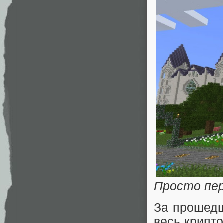
Просто пер
За прошедш
весь крипт