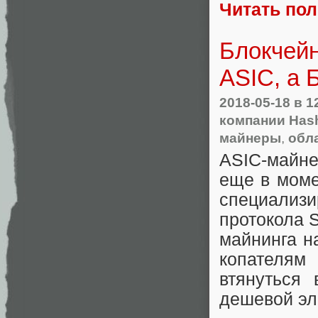
Читать по
Блокчейн
ASIC, а 
2018-05-18
в 1
компании Hash
майнеры
,
обл
ASIC-майн
еще в моме
специализ
протокола 
майнинга н
копателям
втянуться
дешевой эл