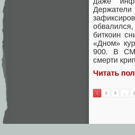
даже инф
Держател
зафиксиро
обвалился,
биткоин сн
«Дном» кур
900. В СМ
смерти кри
Читать по
1
2
3
...
1