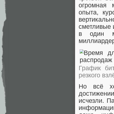
огромная 
опыта, кур
вертикальн
сметливые 
в один м
миллиарде
График би
резкого взл
Но всё х
достижени
исчезли. П
информации