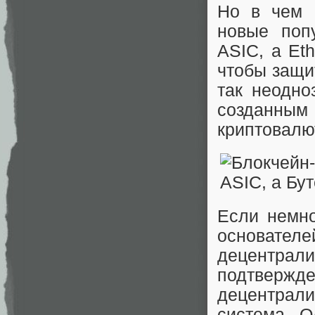
Но в чем 
новые поп
ASIC, а Et
чтобы защи
так неодно
созданны
криптовалю
Если немно
основате
децентрали
подтвержд
децентрал
система. О