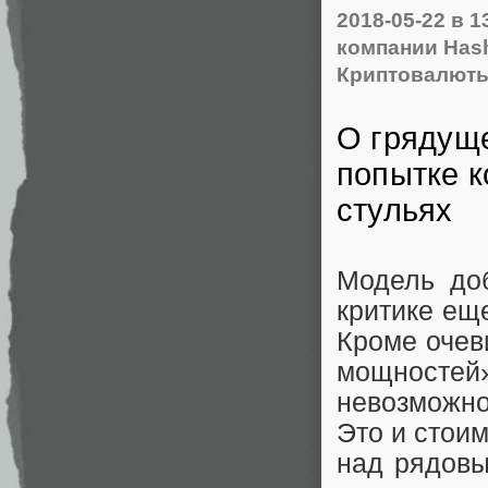
2018-05-22
в 1
компании Hash
Криптовалют
О грядуще
попытке к
стульях
Модель до
критике ещ
Кроме очев
мощностей»
невозможно
Это и стои
над рядовы