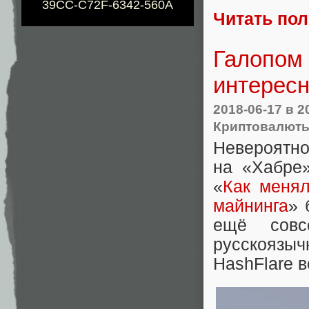
39CC-C72F-6342-560A
Читать по
Галопом 
интересн
2018-06-17
в 2
Криптовалют
Невероятно
на «Хабре»
«
Как менял
майнинга
» 
ещё совс
русскоязы
HashFlare в