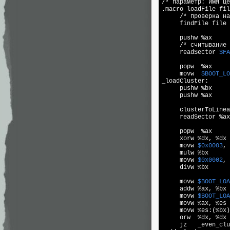
/* параметр: имя це
.macro loadFile fil
     /* проверка на
     findFile file

     pushw %ax

     /* считывание 
read
Sector 
$FA
     popw  %ax

     movw  
$BOOT_LO
_loadCluster:

     pushw %bx

     pushw %ax

     clusterToLinea
read
Sector %ax
     popw  %ax

     xorw %dx, %dx

     movw 
$0x0003
, 
     mulw %bx

     movw 
$0x0002
, 
     divw %bx

     movw 
$BOOT_LOA
     addw %ax, %bx

     movw 
$BOOT_LOA
     movw %ax, %es

     movw %es:(%bx)
     orw  %dx, %dx

     jz   _even_clu