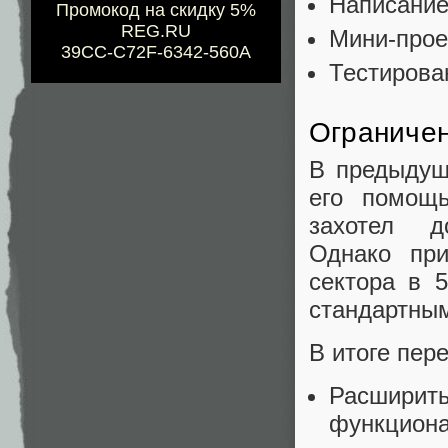
Написание
Промокод на скидку 5%
REG.RU
Мини-прое
39CC-C72F-6342-560A
Тестирова
Ограничен
В предыдущи
его помощь
захотел д
Однако при
сектора в 
стандартным
В итоге пер
Расширить
функциона