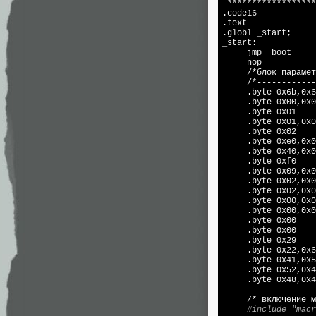
 ******************
.code16

.text

.globl _start;

_start:

     jmp _boot

     nop

     /*блок парамет
     /*------------
     .byte 0x6b,0x6
     .byte 0x00,0x0
     .byte 0x01    
     .byte 0x01,0x0
     .byte 0x02    
     .byte 0xe0,0x0
     .byte 0x40,0x0
     .byte 0xf0    
     .byte 0x09,0x0
     .byte 0x02,0x0
     .byte 0x02,0x0
     .byte 0x00,0x0
     .byte 0x00,0x0
     .byte 0x00    
     .byte 0x00    
     .byte 0x29    
     .byte 0x22,0x6
     .byte 0x41,0x5
     .byte 0x52,0x4
     .byte 0x48,0x4
     /* включение м
#include "macr