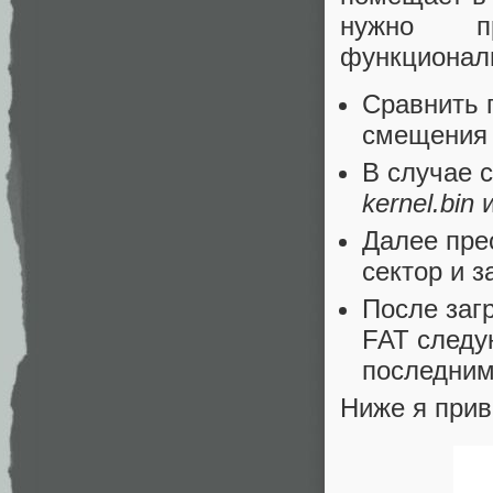
нужно п
функционал
Сравнить 
смещения 
В случае 
kernel.bin
и
Далее пре
сектор и з
После загр
FAT следу
последним
Ниже я прив