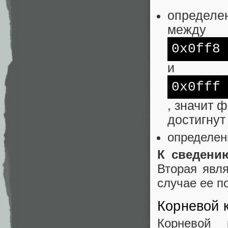
определен
между
0x0ff8
и
0x0fff
, значит 
достигнут 
определен
К сведени
Вторая явля
случае ее п
Корневой 
Корневой 