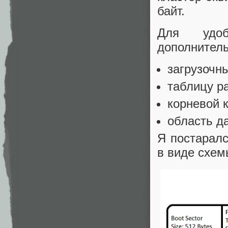
байт.
Для удоб
дополнитель
загрузочны
таблицу ра
корневой ка
область да
Я постаралс
в виде схем