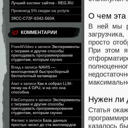
Лучший хостинг сайтов - REG.RU
Промокод 5% скидки на услуги
О чем эта
39CC-C72F-6342-560A
В ней мы р
КОММЕНТАРИИ
загрузчика
просто отоб
FreeAIVideo
к записи
Эксперименты
При этом я
с тиграми и другие способы
преподавать программирование
отформатир
студентам, которым скучно
полноценно
Влад
к записи
NAVIS —
многоцелевой быстросборный
недостаточ
беспилотный катамаран
максимально
Азат
к записи
Как я собрал LLM-
печку на 4 GPU, и на что она
способна
Нужен ли 
FileCompare
к записи
Эксперименты
с тиграми и другие способы
Статья окаж
преподавать программирование
студентам, которым скучно
программир
Феликс
к записи
База данных
казалось бы
простых чисел до ста миллиардов