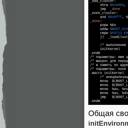
_odd_cluster:

     shrw 
$0x0004
, 
     jmp  _
done
_even_cluster:

     and 
$0x0fff
, %
_
done
:

     popw %bx

     addw 
$BOOT_DIS
     cmpw 
$FAT12_EN
     jl  _loadClust
     /* выполнение 
     initKernel    
.endm

/* параметры: имя ц
/* макрос для перед
/* в память по адре
/* параметры: none 
.macro initKernel

     /* инициализац
     movw  $(BOOT_L
     movw  $(BOOT_L
     movw  %ax, %es

     movw  %ax, %ds

     jmp   $(BOOT_L
.endm 
Общая сво
initEnviron