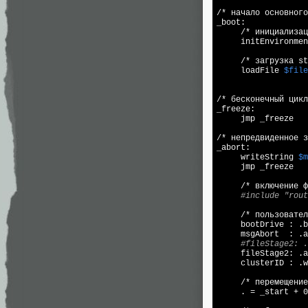
/* начало основного
_boot:

     /* инициализац
     initEnvironmen
     /* загрузка st
     loadFile 
$file
/* бесконечный цикл
_freeze:

     jmp _freeze

/* непредвиденное з
_abort:

     writeString 
$m
     jmp _freeze

     /* включение ф
#include "rout
     /* пользовател
     bootDrive : .b
     msgAbort  : .a
#fileStage2: .
     fileStage2: .a
     clusterID : .w
     /* перемещение
     . = _start + 0