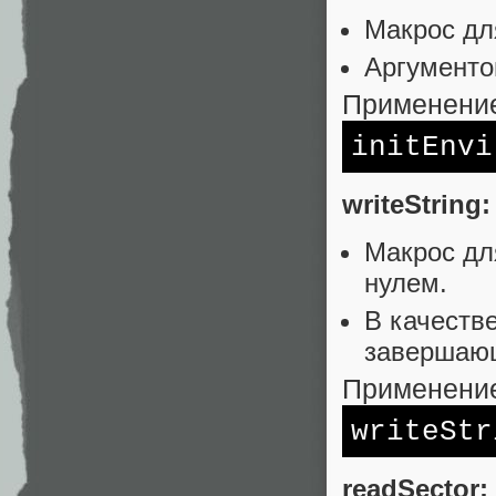
Макрос дл
Аргументов
Применени
initEnvi
writeString:
Макрос дл
нулем.
В качеств
завершаю
Применени
writeSt
readSector: