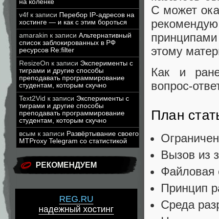
на коленке
C может ока
v4f
к записи
Перебор IP-адресов на
рекоменд
хостинге — и как с этим бороться
принципами
amarakin
к записи
Альтернативный
список заблокированных в РФ
этому матер
ресурсов Re:filter
ResizeOn
к записи
Эксперименты с
Как и ране
тиграми и другие способы
преподавать программирование
вопрос-отве
студентам, которым скучно
Text2Vid
к записи
Эксперименты с
тиграми и другие способы
План стат
преподавать программирование
студентам, которым скучно
всым
к записи
Развёртывание своего
Ограничен
MTProxy Telegram со статистикой
Вызов из 
РЕКОМЕНДУЕМ
Файловая 
Принцип р
REG.RU
Среда раз
надежный хостинг