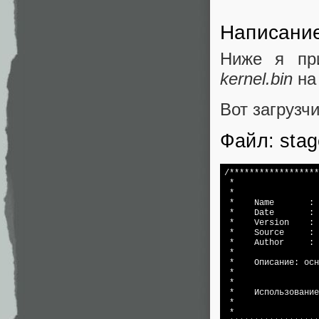
Написание
Ниже я пр
kernel.bin
на 
Вот загрузчи
Файл: stag
/******************
 *                 
 *                 
 *    Name       : 
 *    Date       : 
 *    Version    : 
 *    Source     : 
 *    Author     : 
 *                 
 *    Описание: осн
 *                 
 *                 
 *    Использование
 *                 
 *                 