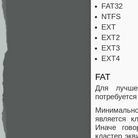
FAT32
NTFS
EXT
EXT2
EXT3
EXT4
FAT
Для лучше
потребуется
Минимальн
является к
Иначе гово
кластер экв