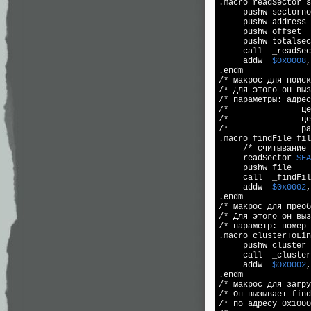
.macro 
read
Sector s
     pushw sectorno

     pushw address

     pushw offset

     pushw totalsec
     call  _
read
Sec
     addw  
$0x0008
,
.endm

/* макрос для поиск
/* Для этого он выз
/* параметры: адрес
/*               це
/*               це
/*               ра
.macro findFile fil
     /* считывание 
read
Sector 
$FA
     pushw file

     call  _findFil
     addw  
$0x0002
,
.endm

/* макрос для преоб
/* Для этого он выз
/* параметр: номер 
.macro clusterToLin
     pushw cluster

     call  _cluster
     addw  
$0x0002
,
.endm

/* макрос для загру
/* Он вызывает find
/* по адресу 0x1000