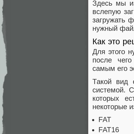
Здесь мы из
вслепую заг
загружать ф
нужный файл
Как это р
Для этого н
после чего
самым его э
Такой вид 
системой. 
которых ес
некоторые и
FAT
FAT16