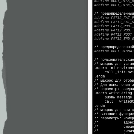
#define BOOT_DISK_B
#define BOOT_DISK_S
#define FAT12_FAT_P
#define FAT12_FAT_S
#define FAT12_ROOT_
#define FAT12_ROOT_
#define FAT12_ROOT_
#define FAT12_END_O
#define BOOT_SIGNAT
/* пользовательские
/* макрос для устан
.macro initEnvironm
     call _initEnvi
.endm

/* макрос для отобр
/* Для выполнения э
/* параметр: вводна
.macro writeString 
     pushw message

     call  _writeSt
.endm

/* макрос для считы
/* Вызывает функцию
/* параметры: номер
/*            адрес
/*            смеще
/*            колич