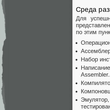
Среда раз
Для успешн
представле
по этим пун
Операцион
Ассемблер
Набор инст
Написание
Assembler.
Компилято
Компоновщи
Эмулятор,
тестирова