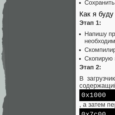
Сохранить 
Как я буду
Этап 1:
Напишу п
необходим
Скомпилир
Скопирую э
Этап 2:
В загрузчи
содержащ
0x1000
, а затем п
0x7с00