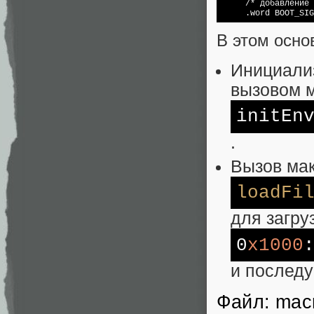
     /* добавление 
     .word BOOT_SIG
В этом осно
Инициализ
вызовом 
initEn
.
Вызов ма
loadFi
для загру
0
x1000
и послед
Файл: mac