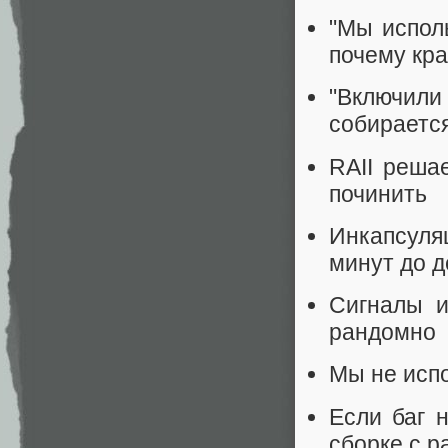
"Мы испол
почему кра
"Включил
собирается
RAII реша
починить
Инкапсуля
минут до 
Сигналы и
рандомно
Мы не испо
Если баг 
сборке с 