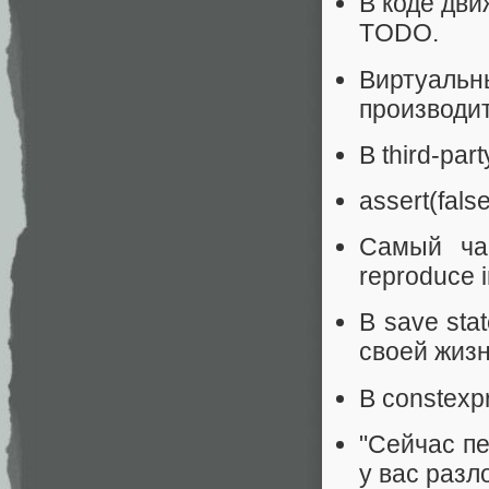
В коде дви
TODO.
Виртуал
производит
В third-pa
assert(fals
Самый ча
reproduce 
В save sta
своей жиз
В constexp
"Сейчас п
у вас разл