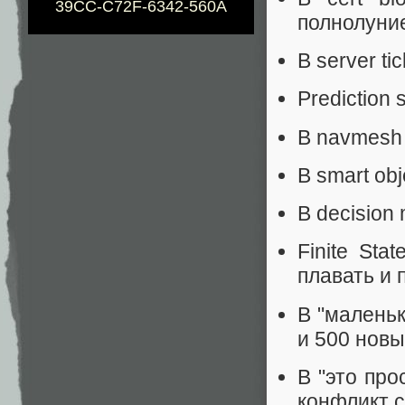
39CC-C72F-6342-560A
полнолуние
В server ti
Prediction
В navmesh 
В smart ob
В decision 
Finite Sta
плавать и 
В "малень
и 500 новы
В "это про
конфликт с