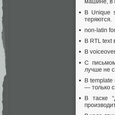
машине, в 
В Unique 
теряются.
non-latin f
В RTL text 
В voiceove
С письмом
лучше не с
В template
— только c
В таске “
производи