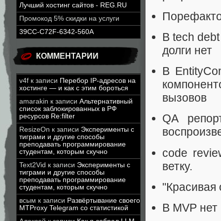
Лучший хостинг сайтов - REG.RU
Порефакто
Промокод 5% скидки на услуги
39CC-C72F-6342-560A
В tech deb
долги нет
КОММЕНТАРИИ
В EntityC
v4f
к записи
Перебор IP-адресов на
компонен
хостинге — и как с этим бороться
вызовов
amarakin
к записи
Альтернативный
список заблокированных в РФ
QA репорт
ресурсов Re:filter
воспроизве
ResizeOn
к записи
Эксперименты с
тиграми и другие способы
преподавать программирование
code revi
студентам, которым скучно
ветку.
Text2Vid
к записи
Эксперименты с
тиграми и другие способы
преподавать программирование
"Красивая 
студентам, которым скучно
всым
к записи
Развёртывание своего
В MVP нет 
MTProxy Telegram со статистикой