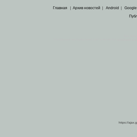
Главная
|
Архив новостей
|
Android
|
Google
Пуб
Все пра
Основными материалами сайта являются
архивные ко
https://ajax.