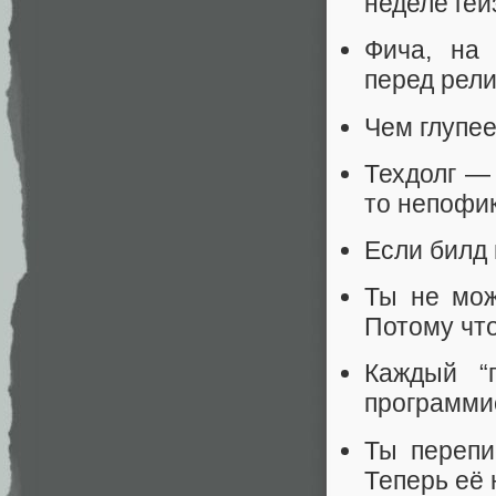
неделе гей
Фича, на 
перед рели
Чем глупее
Техдолг —
то непофи
Если билд 
Ты не мож
Потому что
Каждый “
программи
Ты перепи
Теперь её 