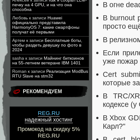
Алексей
к записи
Как я собрал LLM-
В огне dea
печку на 4 GPU, и на что она
способна
В burnout 
Любовь
к записи
Huawei
официально представила
просто ещё
HarmonyOS 7: какие смартфоны
получат её первыми
В релизном
Артем
к записи
Бесплатные боты,
чтобы раздеть девушку по фото в
2024
Если прил
sasha
к записи
Майнинг биткоинов
уже пожар 
на 55-летнем ветеране IBM 1401
Roman
к записи
Реализация ModBus
Сert subm
RTU Slave на stm32
которые з
РЕКОМЕНДУЕМ
В TRC/XR
кодексе (у
REG.RU
В Xbox GD
надежный хостинг
Карл?"
Промокод на скидку 5%
REG.RU
В cert bl