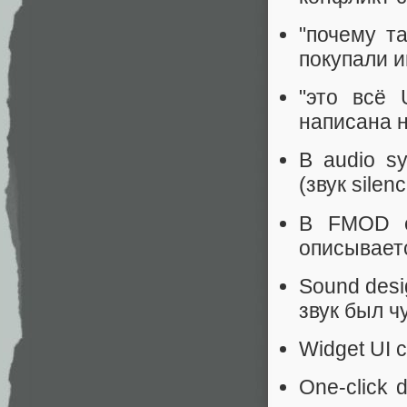
"почему т
покупали и
"это всё 
написана н
В audio s
(звук silenc
В FMOD ev
описывает
Sound desi
звук был чу
Widget UI 
One-click 