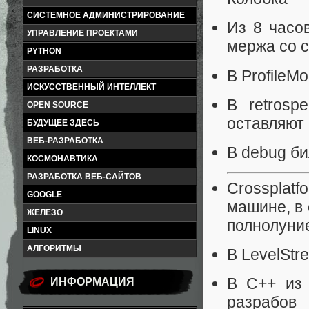
СИСТЕМНОЕ АДМИНИСТРИРОВАНИЕ
Из 8 часо
УПРАВЛЕНИЕ ПРОЕКТАМИ
мержа со 
PYTHON
РАЗРАБОТКА
В ProfileM
ИСКУССТВЕННЫЙ ИНТЕЛЛЕКТ
В retrosp
OPEN SOURCE
оставляют 
БУДУЩЕЕ ЗДЕСЬ
ВЕБ-РАЗРАБОТКА
В debug б
КОСМОНАВТИКА
РАЗРАБОТКА ВЕБ-САЙТОВ
Crossplat
GOOGLE
машине, в 
ЖЕЛЕЗО
полнолуни
LINUX
АЛГОРИТМЫ
В LevelStr
В С++ из 
ИНФОРМАЦИЯ
разрабов