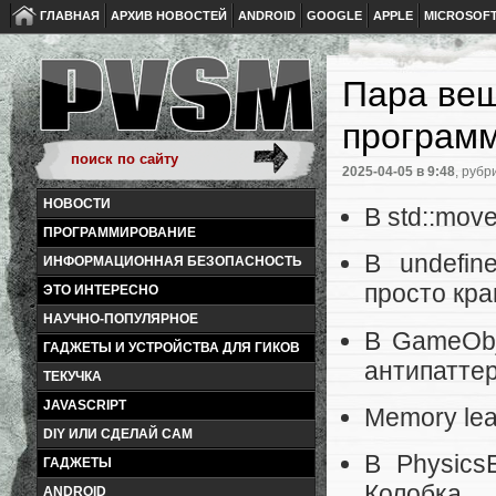
ГЛАВНАЯ
АРХИВ НОВОСТЕЙ
ANDROID
GOOGLE
APPLE
MICROSOF
Пара вещ
програм
2025-04-05
в 9:48
, рубр
НОВОСТИ
В std::mov
ПРОГРАММИРОВАНИЕ
В undefin
ИНФОРМАЦИОННАЯ БЕЗОПАСНОСТЬ
просто кра
ЭТО ИНТЕРЕСНО
НАУЧНО-ПОПУЛЯРНОЕ
В GameObj
ГАДЖЕТЫ И УСТРОЙСТВА ДЛЯ ГИКОВ
антипатте
ТЕКУЧКА
JAVASCRIPT
Memory lea
DIY ИЛИ СДЕЛАЙ САМ
В Physics
ГАДЖЕТЫ
Колобка
ANDROID