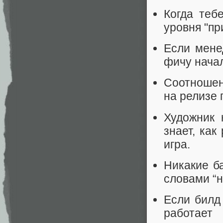
Когда теб
уровня "при
Если мене
фичу начал
Соотношен
на релизе 
Художник 
знает, как
игра.
Никакие б
словами “н
Если билд 
работает