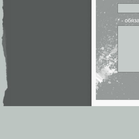
* - обя