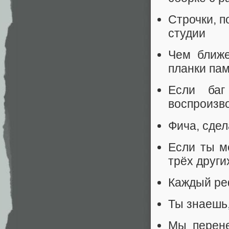
Строчки, 
студии
Чем ближе
планки па
Если баг
воспроизво
Фича, сдел
Если ты м
трёх други
Каждый ре
Ты знаешь,
Мы перене