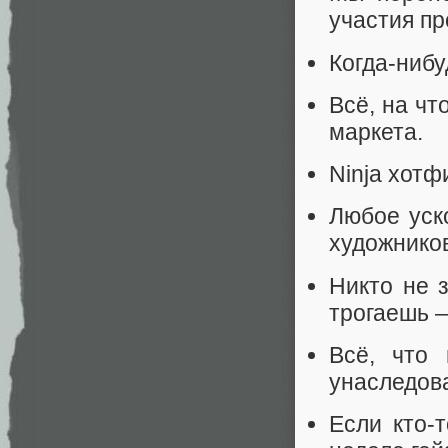
участия п
Когда-ниб
Всё, на чт
маркета.
Ninja хотф
Любое уск
художнико
Никто не з
трогаешь —
Всё, что
унаследов
Если кто-т