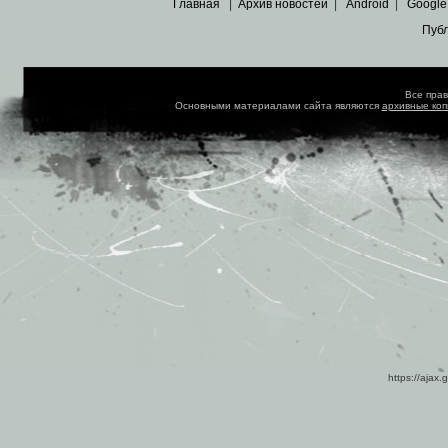
Главная
|
Архив новостей
|
Android
|
Google
Пуб
Все пра
Основными материалами сайта являются
архивные ко
https://ajax.