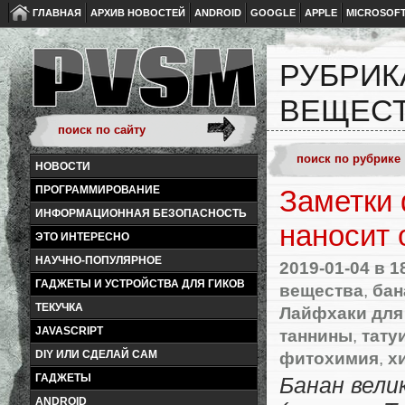
ГЛАВНАЯ
АРХИВ НОВОСТЕЙ
ANDROID
GOOGLE
APPLE
MICROSOF
РУБРИК
ВЕЩЕС
НОВОСТИ
ПРОГРАММИРОВАНИЕ
Заметки 
ИНФОРМАЦИОННАЯ БЕЗОПАСНОСТЬ
наносит 
ЭТО ИНТЕРЕСНО
НАУЧНО-ПОПУЛЯРНОЕ
2019-01-04
в 1
ГАДЖЕТЫ И УСТРОЙСТВА ДЛЯ ГИКОВ
вещества
,
бан
ТЕКУЧКА
Лайфхаки для
JAVASCRIPT
таннины
,
тату
фитохимия
,
х
DIY ИЛИ СДЕЛАЙ САМ
ГАДЖЕТЫ
Банан вели
ANDROID