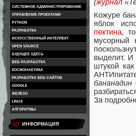
(
журнал
«Те
СИСТЕМНОЕ АДМИНИСТРИРОВАНИЕ
Кожуре бан
УПРАВЛЕНИЕ ПРОЕКТАМИ
яблок исп
PYTHON
пектина
, т
РАЗРАБОТКА
ИСКУССТВЕННЫЙ ИНТЕЛЛЕКТ
мусорный 
OPEN SOURCE
поскользн
БУДУЩЕЕ ЗДЕСЬ
выделит. И 
ВЕБ-РАЗРАБОТКА
штукой как
КОСМОНАВТИКА
АНТИпитат
РАЗРАБОТКА ВЕБ-САЙТОВ
бананадин
GOOGLE
разбиратьс
ЖЕЛЕЗО
За подробн
LINUX
АЛГОРИТМЫ
ИНФОРМАЦИЯ