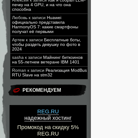
Алексей
к записи
Как я собрал LLM-
печку на 4 GPU, и на что она
способна
Любовь
к записи
Huawei
официально представила
HarmonyOS 7: какие смартфоны
получат её первыми
Артем
к записи
Бесплатные боты,
чтобы раздеть девушку по фото в
2024
sasha
к записи
Майнинг биткоинов
на 55-летнем ветеране IBM 1401
Roman
к записи
Реализация ModBus
RTU Slave на stm32
РЕКОМЕНДУЕМ
REG.RU
надежный хостинг
Промокод на скидку 5%
REG.RU