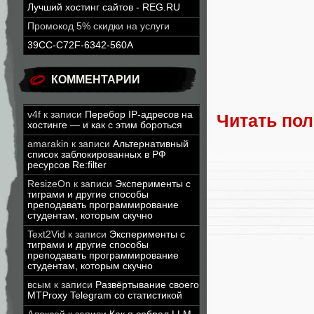
Лучший хостинг сайтов - REG.RU
Промокод 5% скидки на услуги
39CC-C72F-6342-560A
КОММЕНТАРИИ
v4f
к записи
Перебор IP-адресов на
Читать по
хостинге — и как с этим бороться
amarakin
к записи
Альтернативный
список заблокированных в РФ
ресурсов Re:filter
ResizeOn
к записи
Эксперименты с
тиграми и другие способы
преподавать программирование
студентам, которым скучно
Text2Vid
к записи
Эксперименты с
тиграми и другие способы
преподавать программирование
студентам, которым скучно
всым
к записи
Развёртывание своего
MTProxy Telegram со статистикой