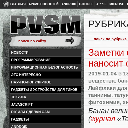
ГЛАВНАЯ
АРХИВ НОВОСТЕЙ
ANDROID
GOOGLE
APPLE
MICROSOF
РУБРИК
Заметки 
НОВОСТИ
ПРОГРАММИРОВАНИЕ
наносит 
ИНФОРМАЦИОННАЯ БЕЗОПАСНОСТЬ
2019-01-04
в 1
ЭТО ИНТЕРЕСНО
вещества
,
бан
НАУЧНО-ПОПУЛЯРНОЕ
Лайфхаки для
ГАДЖЕТЫ И УСТРОЙСТВА ДЛЯ ГИКОВ
таннины
,
тату
ТЕКУЧКА
фитохимия
,
х
JAVASCRIPT
Банан вели
DIY ИЛИ СДЕЛАЙ САМ
(
журнал
«Те
ГАДЖЕТЫ
ANDROID