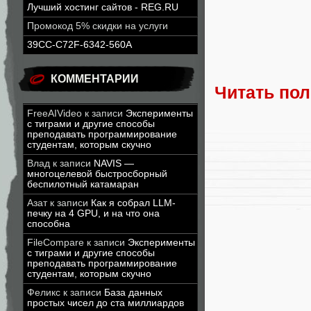
Лучший хостинг сайтов - REG.RU
Промокод 5% скидки на услуги
39CC-C72F-6342-560A
КОММЕНТАРИИ
Читать по
FreeAIVideo
к записи
Эксперименты
с тиграми и другие способы
преподавать программирование
студентам, которым скучно
Влад
к записи
NAVIS —
многоцелевой быстросборный
беспилотный катамаран
Азат
к записи
Как я собрал LLM-
печку на 4 GPU, и на что она
способна
FileCompare
к записи
Эксперименты
с тиграми и другие способы
преподавать программирование
студентам, которым скучно
Феликс
к записи
База данных
простых чисел до ста миллиардов