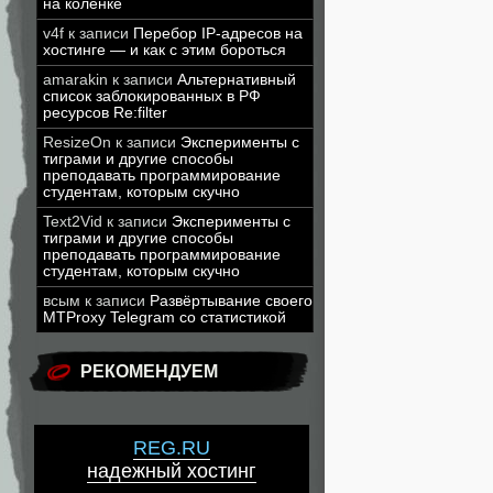
на коленке
v4f
к записи
Перебор IP-адресов на
хостинге — и как с этим бороться
amarakin
к записи
Альтернативный
список заблокированных в РФ
ресурсов Re:filter
ResizeOn
к записи
Эксперименты с
тиграми и другие способы
преподавать программирование
студентам, которым скучно
Text2Vid
к записи
Эксперименты с
тиграми и другие способы
преподавать программирование
студентам, которым скучно
всым
к записи
Развёртывание своего
MTProxy Telegram со статистикой
РЕКОМЕНДУЕМ
REG.RU
надежный хостинг