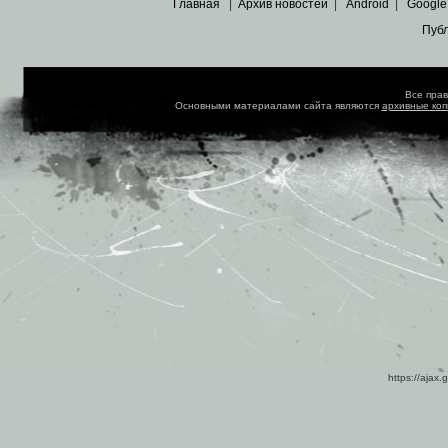
Главная
|
Архив новостей
|
Android
|
Google
Пуб
Все пра
Основными материалами сайта являются
архивные ко
https://ajax.