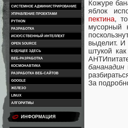
Кожуре бан
СИСТЕМНОЕ АДМИНИСТРИРОВАНИЕ
яблок исп
УПРАВЛЕНИЕ ПРОЕКТАМИ
пектина
, т
PYTHON
мусорный 
РАЗРАБОТКА
поскользн
ИСКУССТВЕННЫЙ ИНТЕЛЛЕКТ
выделит. И 
OPEN SOURCE
штукой как
БУДУЩЕЕ ЗДЕСЬ
АНТИпитат
ВЕБ-РАЗРАБОТКА
бананадин
КОСМОНАВТИКА
РАЗРАБОТКА ВЕБ-САЙТОВ
разбиратьс
GOOGLE
За подробн
ЖЕЛЕЗО
LINUX
АЛГОРИТМЫ
ИНФОРМАЦИЯ