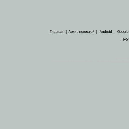
Главная
|
Архив новостей
|
Android
|
Google
Пуб
Все пра
Основными материалами сайта являются
архивные ко