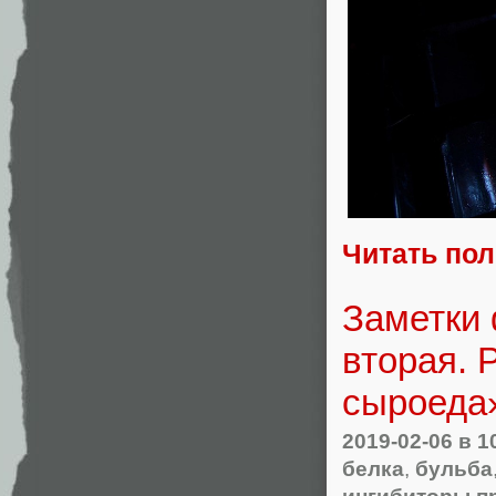
Читать по
Заметки 
вторая. 
сыроеда
2019-02-06
в 1
белка
,
бульба