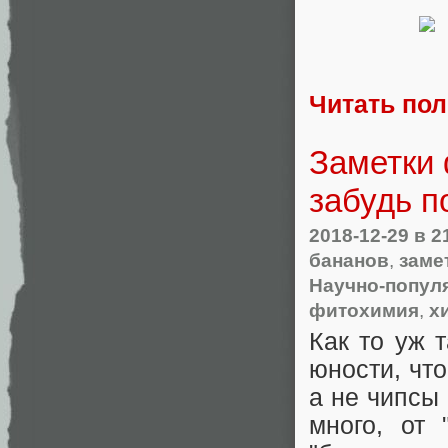
Читать по
Заметки 
забудь п
2018-12-29
в 2
бананов
,
заме
Научно-попул
фитохимия
,
х
Как то уж 
юности, что
а не чипсы
много, от