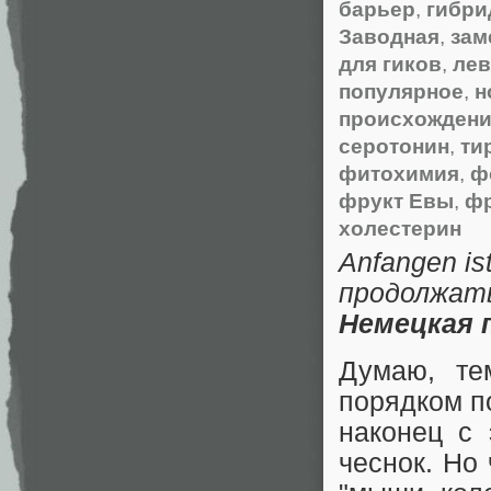
барьер
,
гибри
Заводная
,
зам
для гиков
,
лев
популярное
,
н
происхождени
серотонин
,
ти
фитохимия
,
ф
фрукт Евы
,
фр
холестерин
Anfangen is
продолжат
Немецкая 
Думаю, те
порядком п
наконец с 
чеснок. Но 