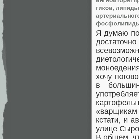
ингибиторы п
гиков
,
липиды
артериальног
фосфолипид
Я думаю по
достато
всевозмо
диетолог
моноедения
хочу погов
в большин
употребля
картофел
«варщикам 
кстати, и а
улице Сыро
В общем, чт