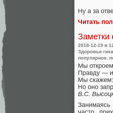
Ну а за отв
Читать по
Заметки
2018-12-19
в 1
Здоровье гик
популярное
,
п
Мы открое
Правду — и
Мы скажем:
Но оно зап
В.С. Высоц
Занимаясь
часто при