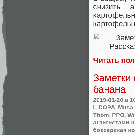
снизить 
картофел
картофельн
Читать по
Заметки 
банана
2019-01-20
в 1
L-DOPA
,
Musa 
Thom
,
PPO
,
Wi
антигистамин
боксерская н