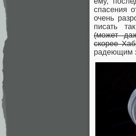
ему, после
спасения о
очень разр
писать та
(может да
скорее Хаб
радеющим за