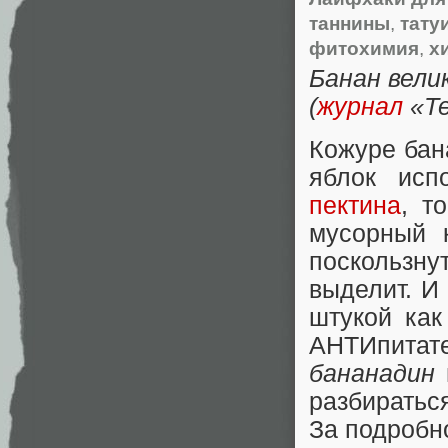
таннины
,
тату
фитохимия
,
х
Банан вели
(
журнал
«Те
Кожуре бан
яблок исп
пектина
, т
мусорный 
поскользн
выделит. И 
штукой как
АНТИпитат
бананадин
разбиратьс
За подробн