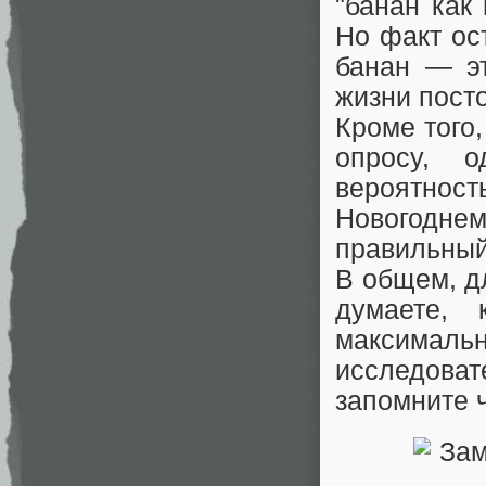
"банан как
Но факт ос
банан — эт
жизни посто
Кроме того
опросу, 
вероятно
Новогодне
правильный
В общем, дл
думаете, 
максимальн
исследов
запомните 