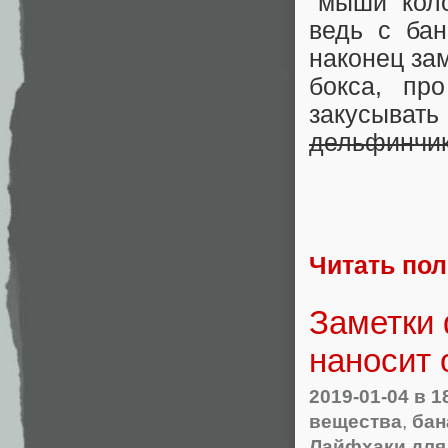
"мыши коло
ведь с ба
наконец зам
бокса, пр
закусыва
дельфинчик
Читать по
Заметки 
наносит 
2019-01-04
в 1
вещества
,
бан
Лайфхаки для