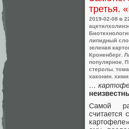
третья.
2019-02-08
в 2
ацетилхолинэ
Биотехнологи
липидный сло
зеленая карто
Кроненберг
,
Л
популярное
,
П
стеролы
,
тома
хаконин
,
хими
… картофел
неизвестн
Самой ра
считается 
картофеле»