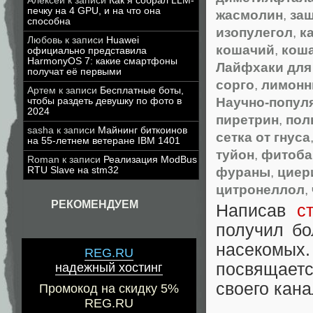
Алексей
к записи
Как я собрал LLM-
печку на 4 GPU, и на что она
жасмолин
,
за
способна
изопулегол
,
к
Любовь
к записи
Huawei
кошачий
,
коша
официально представила
HarmonyOS 7: какие смартфоны
Лайфхаки для
получат её первыми
сорго
,
лимон
Артем
к записи
Бесплатные боты,
Научно-попул
чтобы раздеть девушку по фото в
2024
пиретрин
,
пол
sasha
к записи
Майнинг биткоинов
сетка от гнуса
на 55-летнем ветеране IBM 1401
туйон
,
фитоб
Roman
к записи
Реализация ModBus
фураны
,
циер
RTU Slave на stm32
цитронеллол
,
РЕКОМЕНДУЕМ
Написав
с
получил бо
насекомых.
REG.RU
посвящаетс
надежный хостинг
своего кан
Промокод на скидку 5%
REG.RU