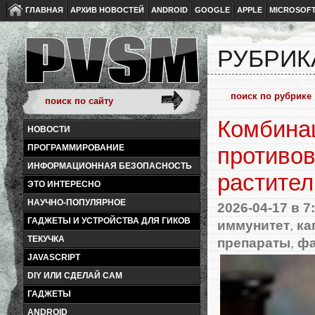
ГЛАВНАЯ
АРХИВ НОВОСТЕЙ
ANDROID
GOOGLE
APPLE
MICROSOF
РУБРИК
Комбина
НОВОСТИ
ПРОГРАММИРОВАНИЕ
противо
ИНФОРМАЦИОННАЯ БЕЗОПАСНОСТЬ
растите
ЭТО ИНТЕРЕСНО
НАУЧНО-ПОПУЛЯРНОЕ
2026-04-17
в 7
ГАДЖЕТЫ И УСТРОЙСТВА ДЛЯ ГИКОВ
иммунитет
,
ка
ТЕКУЧКА
препараты
,
фа
JAVASCRIPT
DIY ИЛИ СДЕЛАЙ САМ
ГАДЖЕТЫ
ANDROID