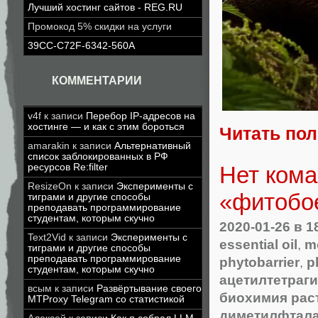
Лучший хостинг сайтов - REG.RU
Промокод 5% скидки на услуги
39CC-C72F-6342-560A
КОММЕНТАРИИ
v4f
к записи
Перебор IP-адресов на
хостинге — и как с этим бороться
Читать по
amarakin
к записи
Альтернативный
список заблокированных в РФ
Нет кома
ресурсов Re:filter
ResizeOn
к записи
Эксперименты с
«фитобо
тиграми и другие способы
преподавать программирование
студентам, которым скучно
2020-01-26
в 1
Text2Vid
к записи
Эксперименты с
essential oil
,
m
тиграми и другие способы
преподавать программирование
phytobarrier
,
p
студентам, которым скучно
ацетилтетраг
всым
к записи
Развёртывание своего
биохимия рас
MTProxy Telegram со статистикой
диметилфтал