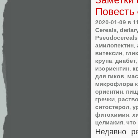
Повесть 
2020-01-09
в 1
Cereals
,
dietary
Pseudocereals
амилопектин
,
витексин
,
гли
крупа
,
диабет
изориентин
,
к
для гиков
,
мас
микрофлора 
ориентин
,
пищ
гречки
,
раство
ситостерол
,
у
фитохимия
,
х
целиакия
,
что
Недавно р