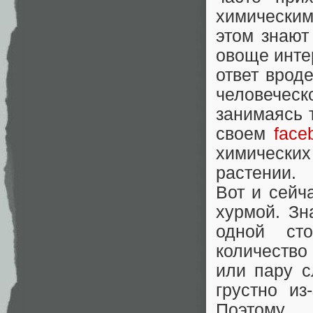
химическим
этом знают
овоще интер
ответ врод
человечес
занимаясь 
своем
face
химически
растении.
Вот и сейч
хурмой. Зн
одной ст
количество
или пару с
грустно из
Поэтому… 