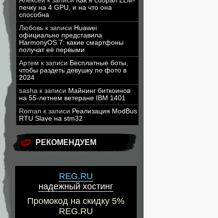
Алексей
к записи
Как я собрал LLM-
печку на 4 GPU, и на что она
способна
Любовь
к записи
Huawei
официально представила
HarmonyOS 7: какие смартфоны
получат её первыми
Артем
к записи
Бесплатные боты,
чтобы раздеть девушку по фото в
2024
sasha
к записи
Майнинг биткоинов
на 55-летнем ветеране IBM 1401
Roman
к записи
Реализация ModBus
RTU Slave на stm32
РЕКОМЕНДУЕМ
REG.RU
надежный хостинг
Промокод на скидку 5%
REG.RU