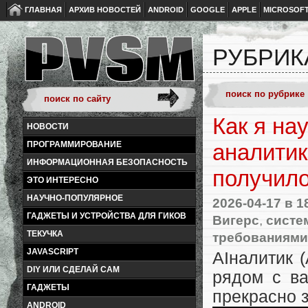
ГЛАВНАЯ
АРХИВ НОВОСТЕЙ
ANDROID
GOOGLE
APPLE
MICROSOF
РУБРИК
Как я на
НОВОСТИ
ПРОГРАММИРОВАНИЕ
аналитик
ИНФОРМАЦИОННАЯ БЕЗОПАСНОСТЬ
получил
ЭТО ИНТЕРЕСНО
НАУЧНО-ПОПУЛЯРНОЕ
2026-04-17
в 1
ГАДЖЕТЫ И УСТРОЙСТВА ДЛЯ ГИКОВ
Вигерс
,
систе
ТЕКУЧКА
требованиями
JAVASCRIPT
AIналитик (
DIY ИЛИ СДЕЛАЙ САМ
рядом с ва
ГАДЖЕТЫ
прекрасно 
ANDROID