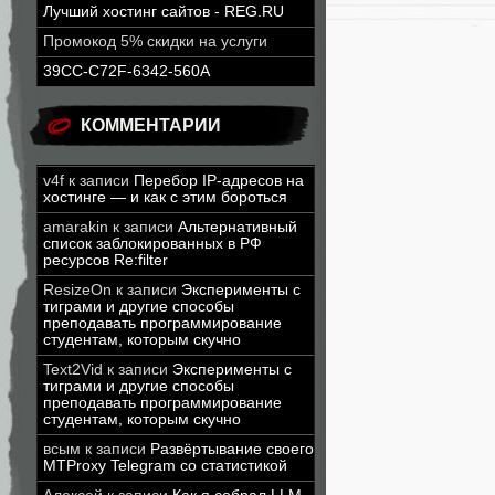
Лучший хостинг сайтов - REG.RU
Промокод 5% скидки на услуги
39CC-C72F-6342-560A
КОММЕНТАРИИ
v4f
к записи
Перебор IP-адресов на
хостинге — и как с этим бороться
amarakin
к записи
Альтернативный
список заблокированных в РФ
ресурсов Re:filter
ResizeOn
к записи
Эксперименты с
тиграми и другие способы
преподавать программирование
студентам, которым скучно
Text2Vid
к записи
Эксперименты с
тиграми и другие способы
преподавать программирование
студентам, которым скучно
всым
к записи
Развёртывание своего
MTProxy Telegram со статистикой