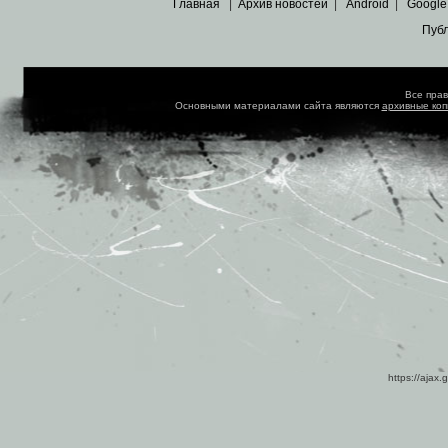
Главная
|
Архив новостей
|
Android
|
Google
Пуб
Все пра
Основными материалами сайта являются
архивные ко
https://ajax.