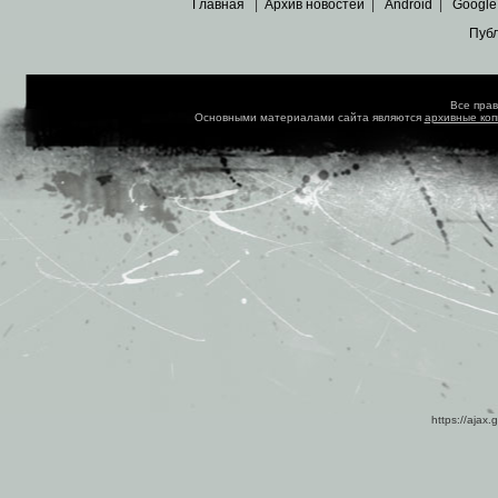
Главная
|
Архив новостей
|
Android
|
Google
Пуб
Все пра
Основными материалами сайта являются
архивные ко
https://ajax.