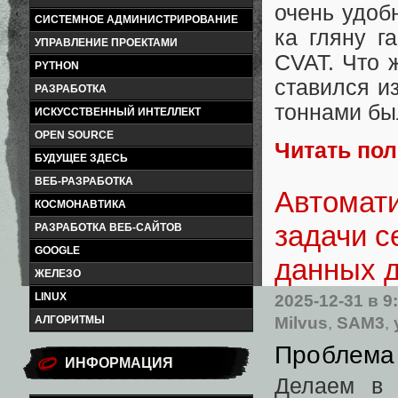
очень удоб
СИСТЕМНОЕ АДМИНИСТРИРОВАНИЕ
ка гляну г
УПРАВЛЕНИЕ ПРОЕКТАМИ
CVAT. Что 
PYTHON
ставился из
РАЗРАБОТКА
тоннами бы
ИСКУССТВЕННЫЙ ИНТЕЛЛЕКТ
OPEN SOURCE
Читать по
БУДУЩЕЕ ЗДЕСЬ
ВЕБ-РАЗРАБОТКА
Автомати
КОСМОНАВТИКА
задачи с
РАЗРАБОТКА ВЕБ-САЙТОВ
GOOGLE
данных д
ЖЕЛЕЗО
LINUX
2025-12-31
в 9
Milvus
,
SAM3
,
АЛГОРИТМЫ
Проблема
ИНФОРМАЦИЯ
Делаем в 