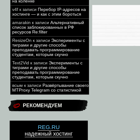
на коленке
v4f
к записи
Перебор IP-адресов на
хостинге — и как с этим бороться
amarakin
к записи
Альтернативный
список заблокированных в РФ
ресурсов Re:filter
ResizeOn
к записи
Эксперименты с
тиграми и другие способы
преподавать программирование
студентам, которым скучно
Text2Vid
к записи
Эксперименты с
тиграми и другие способы
преподавать программирование
студентам, которым скучно
всым
к записи
Развёртывание своего
MTProxy Telegram со статистикой
РЕКОМЕНДУЕМ
REG.RU
надежный хостинг