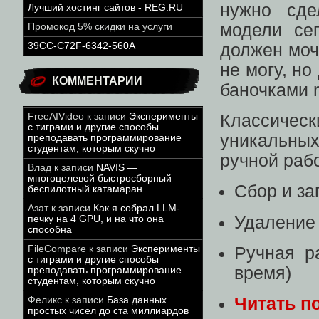
нужно сде
Лучший хостинг сайтов - REG.RU
модели се
Промокод 5% скидки на услуги
должен моч
39CC-C72F-6342-560A
не могу, но
КОММЕНТАРИИ
баночками r
FreeAIVideo
к записи
Эксперименты
Классическ
с тиграми и другие способы
уникальны
преподавать программирование
студентам, которым скучно
ручной рабо
Влад
к записи
NAVIS —
многоцелевой быстросборный
Сбор и за
беспилотный катамаран
Азат
к записи
Как я собрал LLM-
Удаление
печку на 4 GPU, и на что она
способна
Ручная р
FileCompare
к записи
Эксперименты
с тиграми и другие способы
время)
преподавать программирование
студентам, которым скучно
Читать п
Феликс
к записи
База данных
простых чисел до ста миллиардов