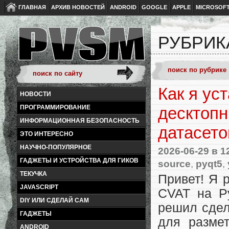
ГЛАВНАЯ
АРХИВ НОВОСТЕЙ
ANDROID
GOOGLE
APPLE
MICROSOF
РУБРИК
Как я ус
НОВОСТИ
ПРОГРАММИРОВАНИЕ
десктопн
ИНФОРМАЦИОННАЯ БЕЗОПАСНОСТЬ
датасето
ЭТО ИНТЕРЕСНО
НАУЧНО-ПОПУЛЯРНОЕ
2026-06-29
в 1
ГАДЖЕТЫ И УСТРОЙСТВА ДЛЯ ГИКОВ
source
,
pyqt5
,
ТЕКУЧКА
Привет! Я 
JAVASCRIPT
CVAT на Py
DIY ИЛИ СДЕЛАЙ САМ
решил сдел
ГАДЖЕТЫ
для размет
ANDROID