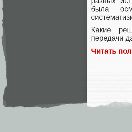
разных ист
была осм
систематиз
Какие реш
передачи д
Читать по