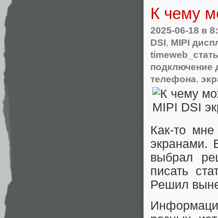
К чему м
2025-06-18
в 8
DSI
,
MIPI дисп
timeweb_стат
подключение 
телефона
,
экр
Как-то мне
экранами. 
выбрал ре
писать ста
Решил выне
Информаци