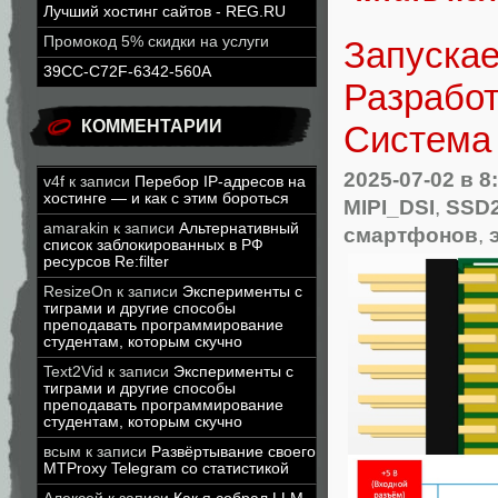
Лучший хостинг сайтов - REG.RU
Промокод 5% скидки на услуги
Запускае
39CC-C72F-6342-560A
Разработ
КОММЕНТАРИИ
Система
2025-07-02
в 8
v4f
к записи
Перебор IP-адресов на
хостинге — и как с этим бороться
MIPI_DSI
,
SSD
amarakin
к записи
Альтернативный
смартфонов
,
список заблокированных в РФ
ресурсов Re:filter
ResizeOn
к записи
Эксперименты с
тиграми и другие способы
преподавать программирование
студентам, которым скучно
Text2Vid
к записи
Эксперименты с
тиграми и другие способы
преподавать программирование
студентам, которым скучно
всым
к записи
Развёртывание своего
MTProxy Telegram со статистикой