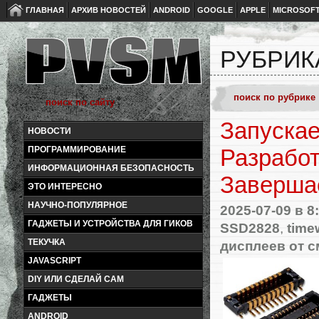
ГЛАВНАЯ
АРХИВ НОВОСТЕЙ
ANDROID
GOOGLE
APPLE
MICROSOF
РУБРИК
Запускае
НОВОСТИ
ПРОГРАММИРОВАНИЕ
Разработ
ИНФОРМАЦИОННАЯ БЕЗОПАСНОСТЬ
Заверша
ЭТО ИНТЕРЕСНО
НАУЧНО-ПОПУЛЯРНОЕ
2025-07-09
в 8
ГАДЖЕТЫ И УСТРОЙСТВА ДЛЯ ГИКОВ
SSD2828
,
time
ТЕКУЧКА
дисплеев от 
JAVASCRIPT
DIY ИЛИ СДЕЛАЙ САМ
ГАДЖЕТЫ
ANDROID