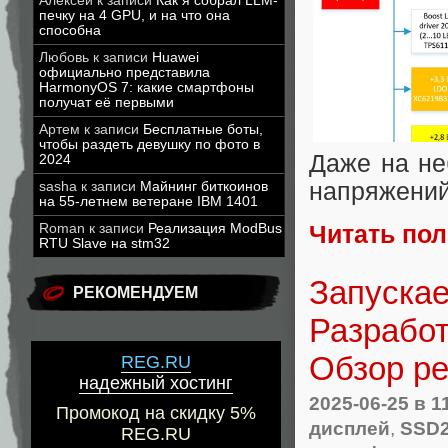
Алексей
к записи
Как я собрал LLM-
печку на 4 GPU, и на что она
способна
Любовь
к записи
Huawei
официально представила
HarmonyOS 7: какие смартфоны
получат её первыми
Артем
к записи
Бесплатные боты,
чтобы раздеть девушку по фото в
Даже на не
2024
напряжений
sasha
к записи
Майнинг биткоинов
на 55-летнем ветеране IBM 1401
Roman
к записи
Реализация ModBus
Читать по
RTU Slave на stm32
Запускае
РЕКОМЕНДУЕМ
Разработ
Обзор ре
REG.RU
надежный хостинг
2025-06-25
в 1
Промокод на скидку 5%
дисплей
,
SSD2
REG.RU