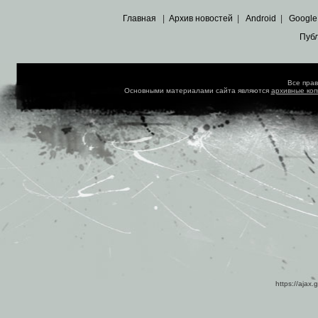
Главная
|
Архив новостей
|
Android
|
Google
Пуб
Все пра
Основными материалами сайта являются
архивные ко
https://ajax.