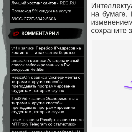
Лучший хостинг сайтов - REG.RU
Интеллекту
Промокод 5% скидки на услуги
на бумаге.
39CC-C72F-6342-560A
изменение
сохраните з
КОММЕНТАРИИ
v4f
к записи
Перебор IP-адресов на
хостинге — и как с этим бороться
amarakin
к записи
Альтернативный
список заблокированных в РФ
ресурсов Re:filter
ResizeOn
к записи
Эксперименты с
тиграми и другие способы
преподавать программирование
студентам, которым скучно
Text2Vid
к записи
Эксперименты с
тиграми и другие способы
преподавать программирование
студентам, которым скучно
всым
к записи
Развёртывание своего
MTProxy Telegram со статистикой