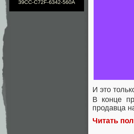
39CC-C72F-6342-560A
И это толь
В конце п
продавца н
Читать по