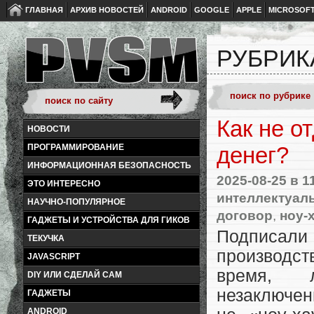
ГЛАВНАЯ
АРХИВ НОВОСТЕЙ
ANDROID
GOOGLE
APPLE
MICROSOF
РУБРИК
Как не о
НОВОСТИ
ПРОГРАММИРОВАНИЕ
денег?
ИНФОРМАЦИОННАЯ БЕЗОПАСНОСТЬ
2025-08-25
в 1
ЭТО ИНТЕРЕСНО
интеллектуал
НАУЧНО-ПОПУЛЯРНОЕ
договор
,
ноу-
ГАДЖЕТЫ И УСТРОЙСТВА ДЛЯ ГИКОВ
Подписали 
ТЕКУЧКА
производст
JAVASCRIPT
время, л
DIY ИЛИ СДЕЛАЙ САМ
незаключен
ГАДЖЕТЫ
ANDROID