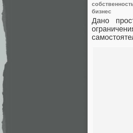
собственност
бизнес
Дано прос
ограничени
самостояте