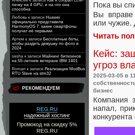
Алексей
к записи
Как я собрал LLM-
Пока вы спи
печку на 4 GPU, и на что она
способна
Вы вправе 
Любовь
к записи
Huawei
или чужие.
официально представила
HarmonyOS 7: какие смартфоны
получат её первыми
Читать по
Артем
к записи
Бесплатные боты,
чтобы раздеть девушку по фото в
2024
Кейс: за
sasha
к записи
Майнинг биткоинов
на 55-летнем ветеране IBM 1401
угроз вл
Roman
к записи
Реализация ModBus
RTU Slave на stm32
2025-03-05
в 1
собственност
РЕКОМЕНДУЕМ
бизнес
Компания 
напал, при
REG.RU
надежный хостинг
конкурента
Промокод на скидку 5%
REG.RU