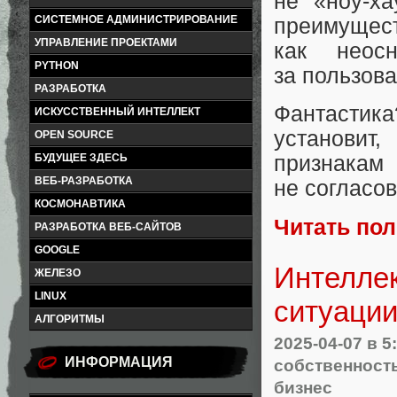
не «ноу‑х
СИСТЕМНОЕ АДМИНИСТРИРОВАНИЕ
преимущес
УПРАВЛЕНИЕ ПРОЕКТАМИ
как неос
PYTHON
за пользов
РАЗРАБОТКА
Фантастика
ИСКУССТВЕННЫЙ ИНТЕЛЛЕКТ
установит,
OPEN SOURCE
БУДУЩЕЕ ЗДЕСЬ
признака
ВЕБ-РАЗРАБОТКА
не согласо
КОСМОНАВТИКА
Читать по
РАЗРАБОТКА ВЕБ-САЙТОВ
GOOGLE
Интеллек
ЖЕЛЕЗО
LINUX
ситуации
АЛГОРИТМЫ
2025-04-07
в 5
ИНФОРМАЦИЯ
собственност
бизнес