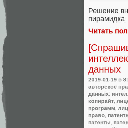
Решение вн
пирамидка
Читать по
[Спрашив
интеллек
данных
2019-01-19
в 8
авторское пр
данных
,
интел
копирайт
,
лиц
программ
,
лиц
право
,
патент
патенты
,
пате