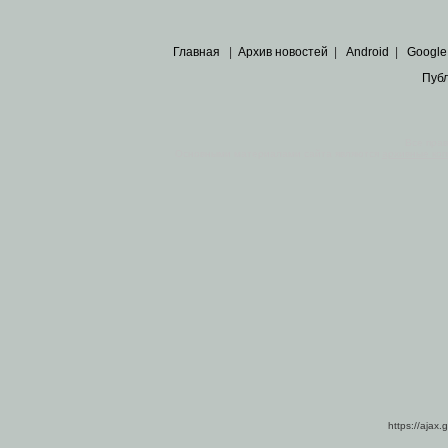
Главная
|
Архив новостей
|
Android
|
Google
Пуб
Все пра
Основными материалами сайта являются
архивные ко
https://ajax.